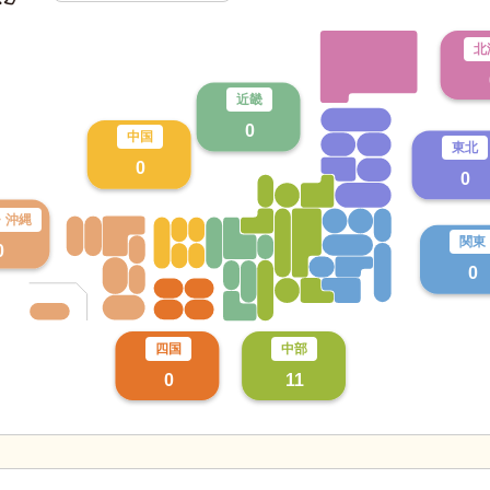
北
近畿
0
中国
東北
0
0
・
沖縄
関東
0
0
四国
中部
0
11