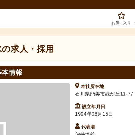
お気に入り
水の求人・採用
基本情報
本社所在地
石川県能美市緑が丘11-77
設立年月日
1994年08月15日
代表者
仲井培雄