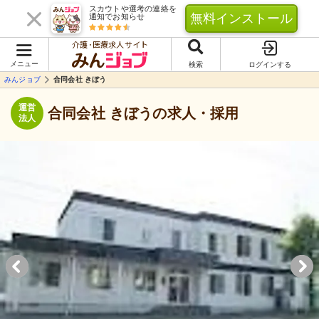
スカウトや選考の連絡を
無料インストール
通知でお知らせ
介護･医療求人サイト
メニュー
検索
ログインする
みんジョブ
合同会社 きぼう
運営
合同会社 きぼうの求人・採用
法人