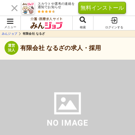
スカウトや選考の連絡を
無料インストール
通知でお知らせ
介護･医療求人サイト
メニュー
検索
ログインする
みんジョブ
有限会社 なるざ
運営
有限会社 なるざの求人・採用
法人