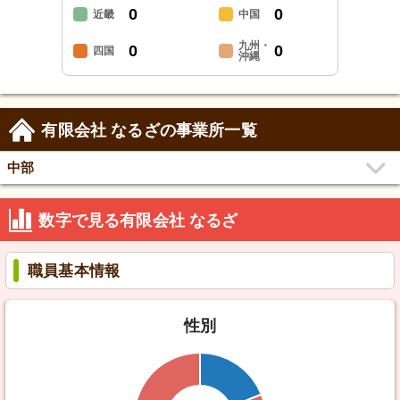
0
0
近畿
中国
九州・
0
0
四国
沖縄
有限会社 なるざの事業所一覧
中部
数字で見る有限会社 なるざ
職員基本情報
性別