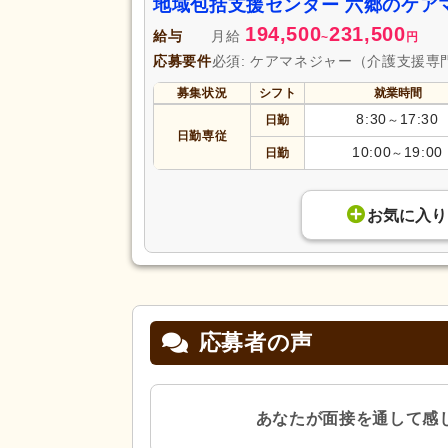
地域包括支援センター 六郷のケア
194,500
231,500
給与
月給
~
円
応募要件
必須: ケアマネジャー（介護支援専
募集状況
シフト
就業時間
8:30
17:30
日勤
～
日勤専従
10:00
19:00
日勤
～
お気に入り
応募者の声
あなたが面接を通して感