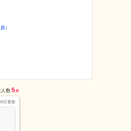
社員）
）
5
求人数
件
28日更新