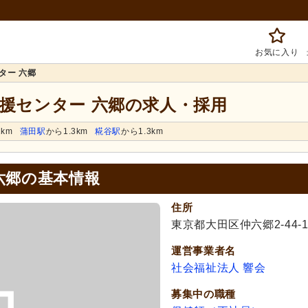
お気に入り
ター 六郷
支援センター 六郷の求人・採用
1km
蒲田駅
から1.3km
糀谷駅
から1.3km
六郷の基本情報
住所
東京都大田区仲六郷2-44
運営事業者名
社会福祉法人 響会
募集中の職種