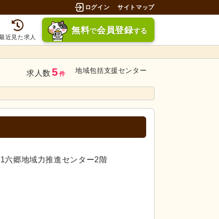
ログイン
サイトマップ
無料
会員登録
で
する
最近見た求人
5
地域包括支援センター
求人数
件
-11六郷地域力推進センター2階