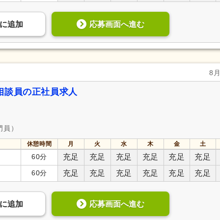
応募画面へ進む
に
追加
8
相談員の正社員求人
門員）
休憩時間
月
火
水
木
金
土
60分
充足
充足
充足
充足
充足
充足
60分
充足
充足
充足
充足
充足
充足
応募画面へ進む
に
追加