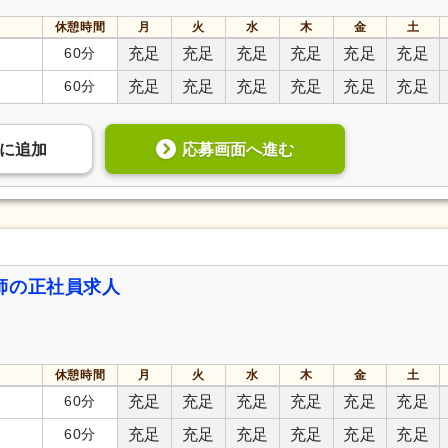
休憩時間
月
火
水
木
金
土
60分
充足
充足
充足
充足
充足
充足
60分
充足
充足
充足
充足
充足
充足
応募画面へ進む
に
追加
師の正社員求人
休憩時間
月
火
水
木
金
土
60分
充足
充足
充足
充足
充足
充足
60分
充足
充足
充足
充足
充足
充足