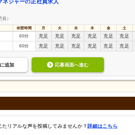
マネジャーの正社員求人
門員）
休憩時間
月
火
水
木
金
土
60分
充足
充足
充足
充足
充足
充足
60分
充足
充足
充足
充足
充足
充足
応募画面へ進む
に
追加
じたリアルな声を投稿してみませんか？
詳細はこちら