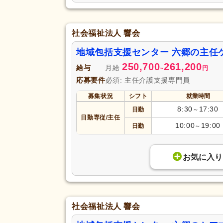
社会福祉法人 響会
地域包括支援センター 六郷の主任
250,700
261,200
給与
月給
~
円
応募要件
必須: 主任介護支援専門員
募集状況
シフト
就業時間
8:30
17:30
日勤
～
日勤専従/主任
10:00
19:00
日勤
～
お気に入り
社会福祉法人 響会