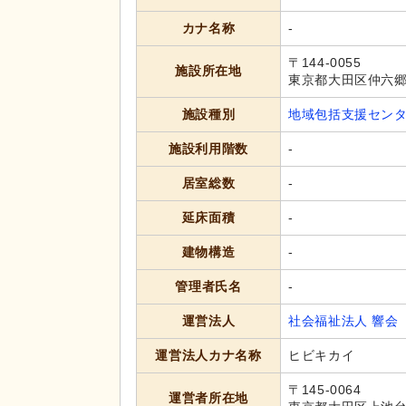
カナ名称
-
〒144-0055
施設所在地
東京都大田区仲六郷2
施設種別
地域包括支援セン
施設利用階数
-
居室総数
-
延床面積
-
建物構造
-
管理者氏名
-
運営法人
社会福祉法人 響会
運営法人カナ名称
ヒビキカイ
〒145-0064
運営者所在地