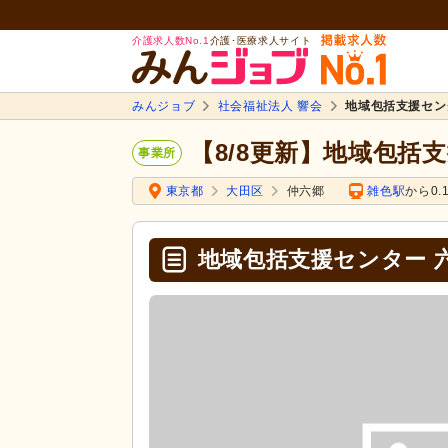
介護求人数No.1
介護･医療求人サイト
みんジョブ
社会福祉法人 響会
地域包括支援セン
【8/8更新】地域包括
事業所
東京都
大田区
仲六郷
雑色駅
から0.
地域包括支援センター 