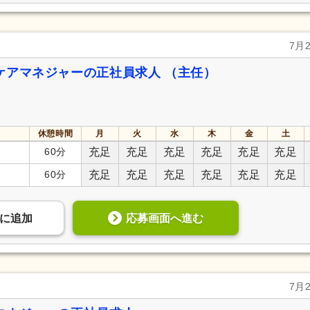
7月
ケアマネジャーの正社員求人 （主任）
休憩時間
月
火
水
木
金
土
60分
充足
充足
充足
充足
充足
充足
60分
充足
充足
充足
充足
充足
充足
応募画面へ進む
に
追加
7月