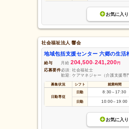
お気に入り
社会福祉法人 響会
地域包括支援センター 六郷の生活
204,500
241,200
給与
月給
~
円
応募要件
必須: 社会福祉士
歓迎: ケアマネジャー（介護支援専
募集状況
シフト
就業時間
8:30
17:30
日勤
～
日勤専従
10:00
19:00
日勤
～
お気に入り