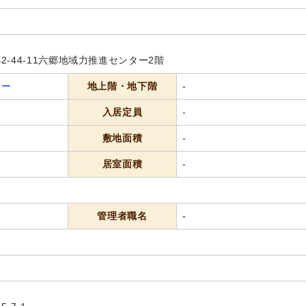
-44-11六郷地域力推進センター2階
ター
地上階・地下階
-
入居定員
-
敷地面積
-
居室面積
-
管理者職名
-