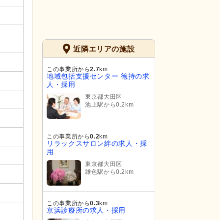
近隣エリアの施設
この事業所から
2.7
km
地域包括支援センター 徳持の求
人・採用
東京都大田区
池上駅から0.2km
この事業所から
0.2
km
リラックスサロン絆の求人・採
用
東京都大田区
雑色駅から0.2km
この事業所から
0.3
km
京浜診療所の求人・採用