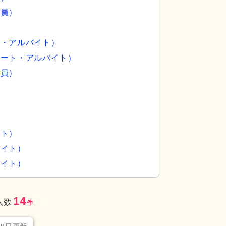
社員）
）
ト・アルバイト）
パート・アルバイト）
社員）
）
ダイニングスペースで、仕事を通じて温かい食事の
居室
明るく清潔な
仕事です。フレンド
イト）
バイト）
バイト）
14
人数
件