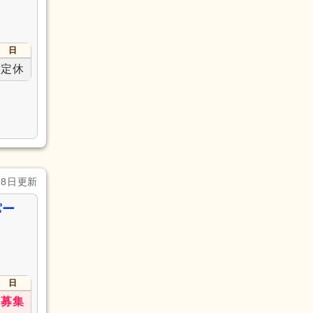
日
定休
28日更新
パー
日
募集