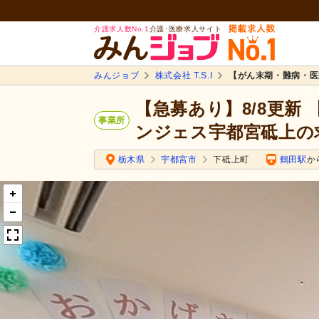
介護求人数No.1
介護･医療求人サイト
みんジョブ
株式会社 T.S.I
【がん末期・難病・医
【急募あり】8/8更新
事業所
ンジェス宇都宮砥上の
栃木県
宇都宮市
下砥上町
鶴田駅
か