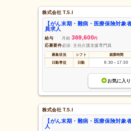
株式会社 T.S.I
【がん末期・難病・医療保険対象
員求人
369,600
給与
月給
円
応募要件
必須: 主任介護支援専門員
募集状況
シフト
就業時間
8:30
17:30
日勤専従
日勤
～
お気に入り
株式会社 T.S.I
【がん末期・難病・医療保険対象
人