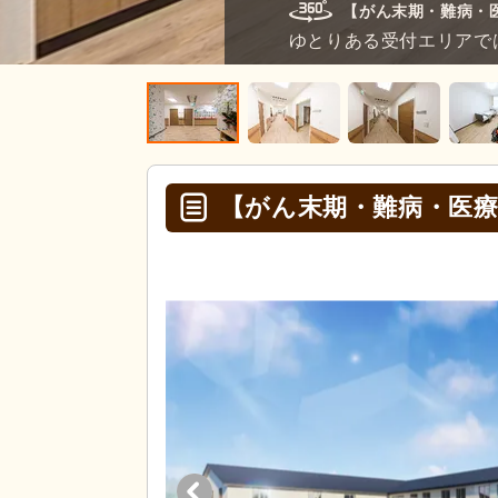
【がん末期・難病・
ゆとりある受付エリアで
【がん末期・難病・医