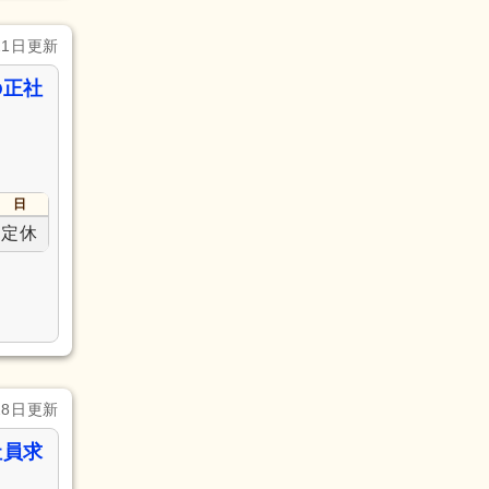
21日更新
の正社
日
定休
28日更新
社員求