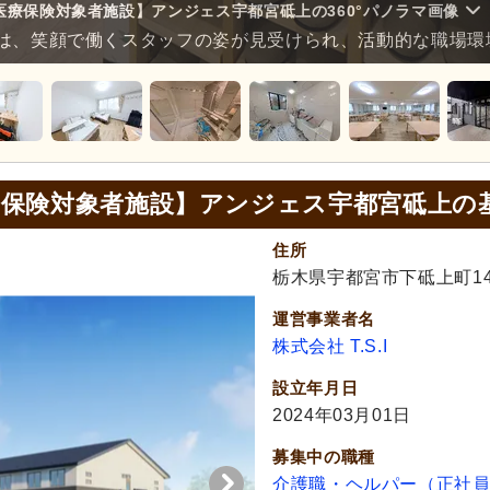
医療保険対象者施設】アンジェス宇都宮砥上の360°パノラマ画像
は、笑顔で働くスタッフの姿が見受けられ、活動的な職場環
療保険対象者施設】アンジェス宇都宮砥上の
住所
栃木県宇都宮市下砥上町143
運営事業者名
株式会社 T.S.I
設立年月日
2024年03月01日
募集中の職種
介護職・ヘルパー（正社