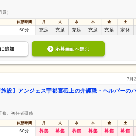
門員）
休憩時間
月
火
水
木
金
土
60分
充足
充足
充足
充足
充足
定休
応募画面へ進む
に
追加
7月
者施設】アンジェス宇都宮砥上の介護職・ヘルパーの
研修、初任者研修
休憩時間
月
火
水
木
金
土
60分
募集
募集
募集
募集
募集
募集