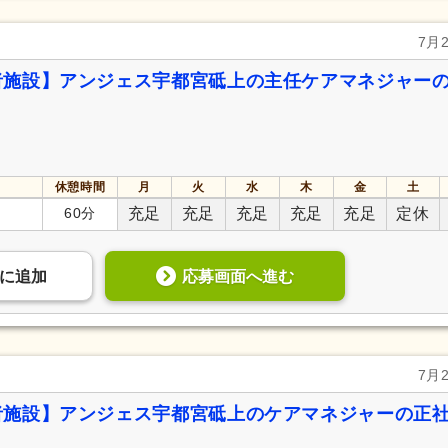
7月
者施設】アンジェス宇都宮砥上の主任ケアマネジャー
休憩時間
月
火
水
木
金
土
60分
充足
充足
充足
充足
充足
定休
応募画面へ進む
に
追加
7月
者施設】アンジェス宇都宮砥上のケアマネジャーの正