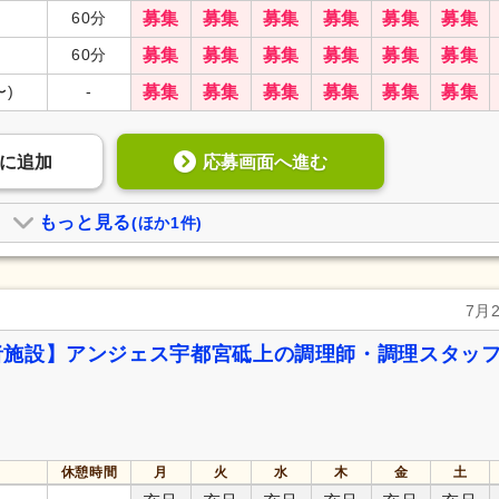
60分
募集
募集
募集
募集
募集
募集
60分
募集
募集
募集
募集
募集
募集
〜)
-
募集
募集
募集
募集
募集
募集
応募画面へ進む
に
追加
もっと見る
(ほか1件)
7月
者施設】アンジェス宇都宮砥上の調理師・調理スタッ
休憩時間
月
火
水
木
金
土