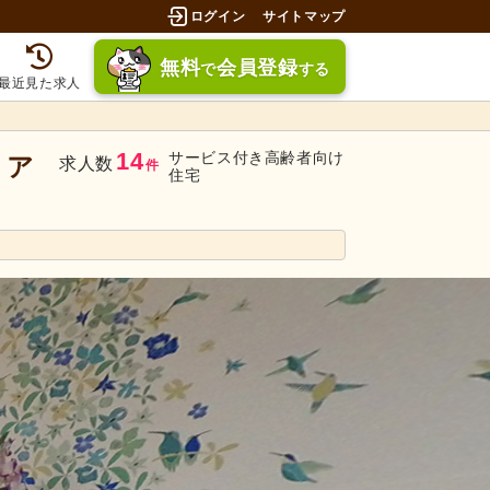
ログイン
サイトマップ
無料
会員登録
で
する
最近見た求人
14
サービス付き高齢者向け
】ア
求人数
件
住宅