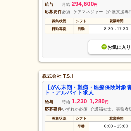
294,600
給与
月給
円
応募要件
必須: ケアマネジャー（介護支援専
募集状況
シフト
就業時間
8:30
17:30
日勤専従
日勤
～
お気に入り
株式会社 T.S.I
【がん末期・難病・医療保険対象
ト・アルバイト求人
1,230
1,280
給与
時給
~
円
応募要件
いずれか必須: 介護福祉士、実務者
募集状況
シフト
就業時間
6:00
15:00
早番
～