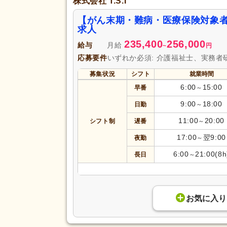
株式会社 T.S.I
【がん末期・難病・医療保険対象
求人
235,400
256,000
給与
月給
~
円
応募要件
いずれか必須: 介護福祉士、実務者
募集状況
シフト
就業時間
6:00
15:00
早番
～
9:00
18:00
日勤
～
11:00
20:00
シフト制
遅番
～
17:00
翌9:00
夜勤
～
6:00
21:00(8h
長日
～
お気に入り