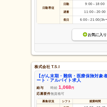
9:00
18:00
日勤
～
日勤専従
11:00
20:00
遅番
～
6:00
21:00(3h
長日
～
お気に入り
株式会社 T.S.I
【がん末期・難病・医療保険対象
ート・アルバイト求人
1,068
給与
時給
円
応募要件
無資格可
募集状況
シフト
就業時間