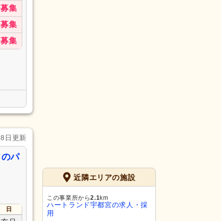
募集
募集
募集
28日更新
フのパ
近隣エリアの施設
この事業所から
2.1
km
ハートランド宇都宮の求人・採
日
用