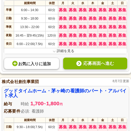
就業時間
休憩
月
火
水
木
金
土
日
募集
募集
募集
募集
募集
募集
募集
早番
6:00
14:30
60分
～
募集
募集
募集
募集
募集
募集
募集
日勤
9:30
18:00
60分
～
募集
募集
募集
募集
募集
募集
募集
準夜
13:30
22:00
60分
～
募集
募集
募集
募集
募集
募集
募集
夜勤
16:45
翌9:45(15h)
120分
～
募集
募集
募集
募集
募集
募集
募集
長日
6:00
22:00(7.5h)
60分
～
詳細を見る
応募画面へ進む
お気に入り
に
追加
株式会社創生事業団
8月7日更新
グッドタイムホーム・茅ヶ崎の看護師のパート・アルバイ
ト求人
1,700
1,800
給与
時給
~
円
応募要件
必須: 看護師
就業時間
休憩
月
火
水
木
金
土
日
募集
募集
募集
募集
募集
募集
募集
日勤
9:30
18:00(7.5h)
60分
～