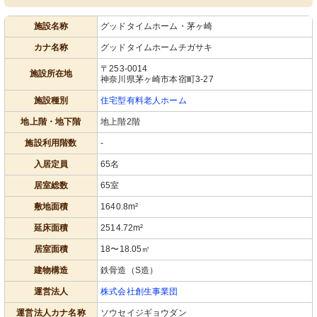
施設名称
グッドタイムホーム・茅ヶ崎
カナ名称
グッドタイムホームチガサキ
〒253-0014
施設所在地
神奈川県茅ヶ崎市本宿町3-27
施設種別
住宅型有料老人ホーム
地上階・地下階
地上階2階
施設利用階数
-
入居定員
65名
居室総数
65室
敷地面積
1640.8m²
延床面積
2514.72m²
居室面積
18〜18.05㎡
建物構造
鉄骨造（S造）
運営法人
株式会社創生事業団
運営法人カナ名称
ソウセイジギョウダン