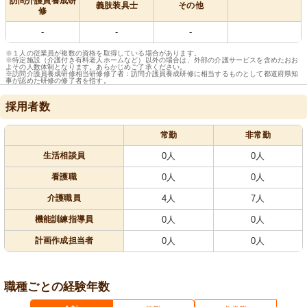
訪問介護員養成研
義肢装具士
その他
修
-
-
-
※１人の従業員が複数の資格を取得している場合があります。
※特定施設（介護付き有料老人ホームなど）以外の場合は、外部の介護サービスを含めたおお
よその人数体制となります。あらかじめご了承ください。
※訪問介護員養成研修相当研修修了者：訪問介護員養成研修に相当するものとして都道府県知
事が認めた研修の修了者を指す。
採用者数
常勤
非常勤
生活相談員
0人
0人
看護職
0人
0人
介護職員
4人
7人
機能訓練指導員
0人
0人
計画作成担当者
0人
0人
職種ごとの経験年数