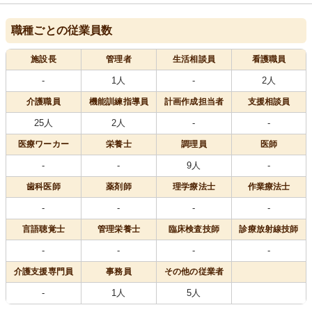
職種ごとの従業員数
施設長
管理者
生活相談員
看護職員
-
1人
-
2人
介護職員
機能訓練指導員
計画作成担当者
支援相談員
25人
2人
-
-
医療
ワーカー
栄養士
調理員
医師
-
-
9人
-
歯科医師
薬剤師
理学療法士
作業療法士
-
-
-
-
言語聴覚士
管理栄養士
臨床検査技師
診療放射線技師
-
-
-
-
介護支援専門員
事務員
その他の従業者
-
1人
5人