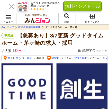
スカウトや選考の連絡を
無料インストール
通知でお知らせ
介護･医療求人サイト
メニュー
検索
ログインする
みんジョブ
株式会社創生事業団
グッドタイムホーム・茅ヶ崎
【急募あり】8/7更新 グッドタイム
事業所
ホーム・茅ヶ崎の求人・採用
10
住宅型有料老人ホーム
求人数
件
神奈川県
茅ヶ崎市
本宿町
辻堂駅
から0.9km
北茅ケ崎駅
から2.8km
茅ケ