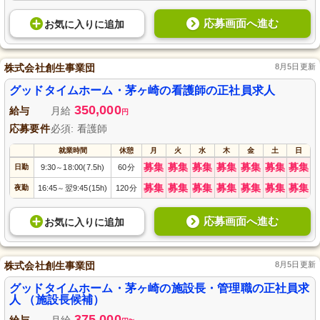
応募画面へ進む
お気に入り
に
追加
株式会社創生事業団
8月5日更新
グッドタイムホーム・茅ヶ崎の看護師の正社員求人
350,000
給与
月給
円
応募要件
必須: 看護師
就業時間
休憩
月
火
水
木
金
土
日
募集
募集
募集
募集
募集
募集
募集
日勤
9:30
18:00(7.5h)
60分
～
募集
募集
募集
募集
募集
募集
募集
夜勤
16:45
翌9:45(15h)
120分
～
応募画面へ進む
お気に入り
に
追加
株式会社創生事業団
8月5日更新
グッドタイムホーム・茅ヶ崎の施設長・管理職の正社員求
人 （施設長候補）
375,000