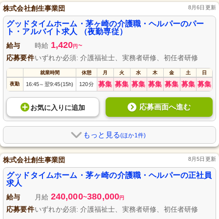
株式会社創生事業団
8月6日更新
グッドタイムホーム・茅ヶ崎の介護職・ヘルパーのパー
ト・アルバイト求人 （夜勤専従）
1,420
給与
時給
~
円
応募要件
いずれか必須: 介護福祉士、実務者研修、初任者研修
就業時間
休憩
月
火
水
木
金
土
日
募集
募集
募集
募集
募集
募集
募集
夜勤
16:45
翌9:45(15h)
120分
～
応募画面へ進む
お気に入り
に
追加
もっと見る
(ほか1件)
株式会社創生事業団
8月5日更新
グッドタイムホーム・茅ヶ崎の介護職・ヘルパーの正社員
求人
240,000
380,000
給与
月給
~
円
応募要件
いずれか必須: 介護福祉士、実務者研修、初任者研修