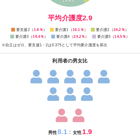
19.4%
2
0
0
平均介護度2.9
要支援2（
1.6％
）
要介護1（
16.1％
）
要介護2（
24.2％
）
要介護3（
19.4％
）
要介護4（
24.2％
）
要介護5（
14.5％
）
※自立はゼロ、要支援1・2は0.375として平均要介護度を算出
利用者の男女比
8.1
1.9
：
男性
女性