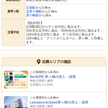
勤務地住所
神奈川県茅ヶ崎市本宿町3-27
辻堂駅
から0.9km
最寄り駅
北茅ケ崎駅
から2.8km
茅ケ崎駅
から3km
【徒歩8分】
辻堂駅西口からすぐ右方向に進みます。
23m先を左方向に進み、430m先を左方向に進みます。
交通手段
110m先を左方向に進み、すぐ右方向に進みます。
120m進むと「グッドタイムホーム・茅ヶ崎」に到着し
ます。
近隣エリアの施設
この事業所から
0.7
km
ReHOPE 茅ヶ崎の求人・採用
神奈川県茅ヶ崎市
辻堂駅から1.5km
この事業所から
2.4
km
LamaisonduSoleil茅ヶ崎の求人・採用
神奈川県茅ヶ崎市