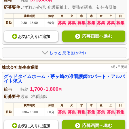
給与
月給
~
円
応募要件
いずれか必須: 介護福祉士、実務者研修、初任者研修
就業時間
休憩
月
火
水
木
金
土
日
募集
募集
募集
募集
募集
募集
募集
日勤
9:30
18:00
60分
～
応募画面へ進む
お気に入り
に
追加
もっと見る
(ほか3件)
株式会社創生事業団
8月7日更新
グッドタイムホーム・茅ヶ崎の准看護師のパート・アルバ
イト求人
1,700
1,800
給与
時給
~
円
応募要件
必須: 准看護師
就業時間
休憩
月
火
水
木
金
土
日
募集
募集
募集
募集
募集
募集
募集
日勤
9:30
18:00
60分
～
応募画面へ進む
お気に入り
に
追加