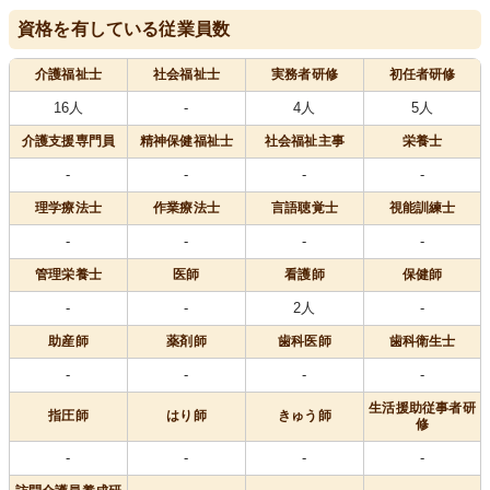
資格を有している従業員数
介護福祉士
社会福祉士
実務者研修
初任者研修
16人
-
4人
5人
介護支援専門員
精神保健福祉士
社会福祉主事
栄養士
-
-
-
-
理学療法士
作業療法士
言語聴覚士
視能訓練士
-
-
-
-
管理栄養士
医師
看護師
保健師
-
-
2人
-
助産師
薬剤師
歯科医師
歯科衛生士
-
-
-
-
生活援助従事者研
指圧師
はり師
きゅう師
修
-
-
-
-