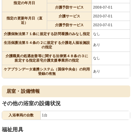
指定の年月日
介護予防サービス
2008-07-01
介護サービス
2020-07-01
指定の更新年月日（直
近）
介護予防サービス
2020-07-01
介護保険法第７１条に規定する訪問看護のみなし指定
なし
生活保護法第５４条の２に規定する介護老人福祉施設
あり
の指定
介護職員の処遇改善等に関する法律第４８条の３に
なし
規定する指定居宅介護支援事業所の指定
ケアプランデータ連携システム（国保中央会）の利用
あり
登録の有無
居室・設備情報
その他の浴室の設備状況
入浴車両の台数
1台
福祉用具