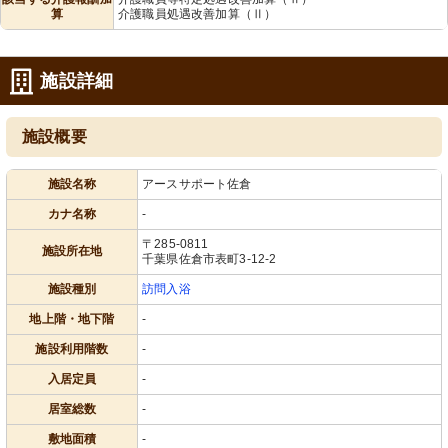
算
介護職員処遇改善加算（Ⅱ）
施設詳細
施設概要
施設名称
アースサポート佐倉
カナ名称
-
〒285-0811
施設所在地
千葉県佐倉市表町3-12-2
施設種別
訪問入浴
地上階・地下階
-
施設利用階数
-
入居定員
-
居室総数
-
敷地面積
-