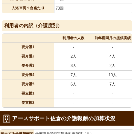
入浴車両１台当たり
73回
利用者の内訳（介護度別）
利用者の人数
前年度同月の提供実績
要介護1
-
-
要介護2
2人
4人
要介護3
3人
2人
要介護4
7人
10人
要介護5
6人
7人
要支援1
-
-
要支援2
-
-
アースサポート佐倉の介護報酬の加算状況
該当する介護報酬加
介護職員等特定処遇改善加算（Ⅱ）