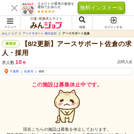
スカウトや選考の連絡を
無料インストール
通知でお知らせ
介護･医療求人サイト
メニュー
検索
ログインする
みんジョブ
アースサポート 株式会社
アースサポート佐倉
【8/2更新】アースサポート佐倉の求
事業所
人・採用
10
訪問入浴
求人数
件
千葉県
佐倉市
表町
この施設は募集休止中です。
現在こちらの施設は募集を休止しております。