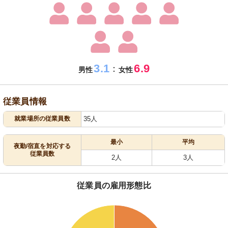
3.1
6.9
：
男性
女性
従業員情報
就業場所の従業員数
35人
最小
平均
夜勤/宿直を対応する
従業員数
2人
3人
従業員の雇用形態比
70
65