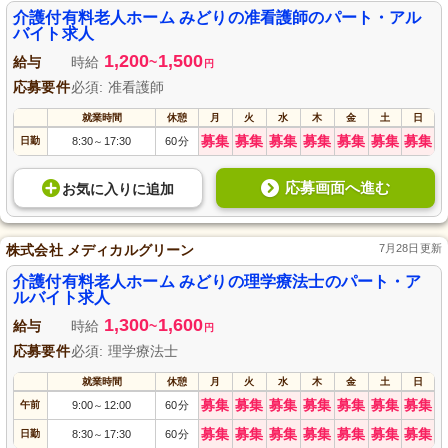
介護付有料老人ホーム みどりの准看護師のパート・アル
バイト求人
1,200
1,500
給与
時給
~
円
応募要件
必須: 准看護師
就業時間
休憩
月
火
水
木
金
土
日
募集
募集
募集
募集
募集
募集
募集
日勤
8:30
17:30
60分
～
応募画面へ進む
お気に入り
に
追加
株式会社 メディカルグリーン
7月28日更新
介護付有料老人ホーム みどりの理学療法士のパート・ア
ルバイト求人
1,300
1,600
給与
時給
~
円
応募要件
必須: 理学療法士
就業時間
休憩
月
火
水
木
金
土
日
募集
募集
募集
募集
募集
募集
募集
午前
9:00
12:00
60分
～
募集
募集
募集
募集
募集
募集
募集
日勤
8:30
17:30
60分
～