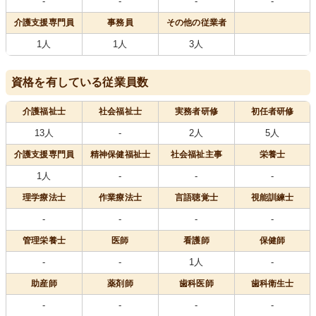
-
-
-
-
介護支援専門員
事務員
その他の従業者
1人
1人
3人
資格を有している従業員数
介護福祉士
社会福祉士
実務者研修
初任者研修
13人
-
2人
5人
介護支援専門員
精神保健福祉士
社会福祉主事
栄養士
1人
-
-
-
理学療法士
作業療法士
言語聴覚士
視能訓練士
-
-
-
-
管理栄養士
医師
看護師
保健師
-
-
1人
-
助産師
薬剤師
歯科医師
歯科衛生士
-
-
-
-