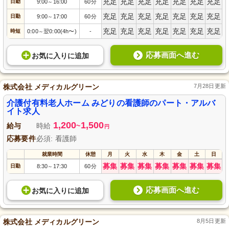
充足
充足
充足
充足
充足
充足
充足
日勤
9:00
16:00
60分
～
充足
充足
充足
充足
充足
充足
充足
日勤
9:00
17:00
60分
～
充足
充足
充足
充足
充足
充足
充足
時短
0:00
翌0:00(4h〜)
-
～
応募画面へ進む
お気に入り
に
追加
株式会社 メディカルグリーン
7月28日更新
介護付有料老人ホーム みどりの看護師のパート・アルバ
イト求人
1,200
1,500
給与
時給
~
円
応募要件
必須: 看護師
就業時間
休憩
月
火
水
木
金
土
日
募集
募集
募集
募集
募集
募集
募集
日勤
8:30
17:30
60分
～
応募画面へ進む
お気に入り
に
追加
株式会社 メディカルグリーン
8月5日更新