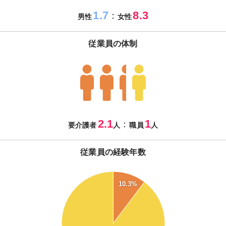
1.7
8.3
：
男性
女性
従業員の体制
2.1
1
：
要介護者
人
職員
人
従業員の経験年数
90
10.3%
80
70
60
50