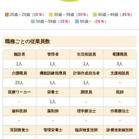
14
0
20歳～29歳（
15％
）
30歳～39歳（
30％
）
40歳～49歳（
25％
）
50歳～59歳（
15％
）
60歳～（
15％
）
職種ごとの従業員数
施設長
管理者
生活相談員
看護職員
1人
1人
1人
3人
介護職員
機能訓練指導員
計画作成担当者
支援相談員
23人
1人
1人
-
医療
ワーカー
栄養士
調理員
医師
-
1人
-
-
歯科医師
薬剤師
理学療法士
作業療法士
-
-
-
-
言語聴覚士
管理栄養士
臨床検査技師
診療放射線技師