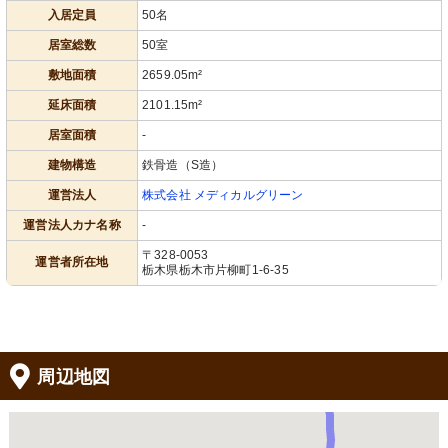
入居定員
50名
居室総数
50室
敷地面積
2659.05m²
延床面積
2101.15m²
居室面積
-
建物構造
鉄骨造（S造）
運営法人
株式会社 メディカルグリーン
運営法人カナ名称
-
〒328-0053
運営者所在地
栃木県栃木市片柳町1-6-35
周辺地図