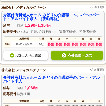
株式会社 メディカルグリーン
7月28日更新
介護付有料老人ホーム みどりの介護職・ヘルパーのパー
ト・アルバイト求人 （夜勤専従）
1,290
1,354
給与
時給
~
円
応募要件
いずれか必須: 介護福祉士、実務者研修、初任者研修
就業時間
休憩
月
火
水
木
金
土
日
募集
募集
募集
募集
募集
募集
募集
夜勤
16:00
翌9:00
90分
～
応募画面へ進む
お気に入り
に
追加
株式会社 メディカルグリーン
7月28日更新
介護付有料老人ホーム みどりの介護助手のパート・アル
バイト求人
1,068
給与
時給
円
応募要件
無資格可
就業時間
休憩
月
火
水
木
金
土
日