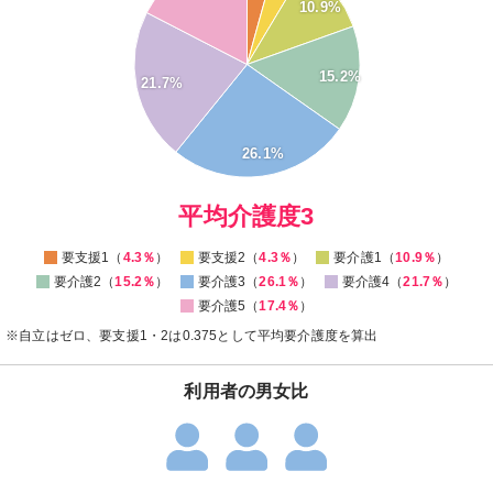
10.9%
22
20
18
16
15.2%
21.7%
14
12
10
8
26.1%
6
4
0
平均介護度3
要支援1（
4.3％
）
要支援2（
4.3％
）
要介護1（
10.9％
）
要介護2（
15.2％
）
要介護3（
26.1％
）
要介護4（
21.7％
）
要介護5（
17.4％
）
※自立はゼロ、要支援1・2は0.375として平均要介護度を算出
利用者の男女比