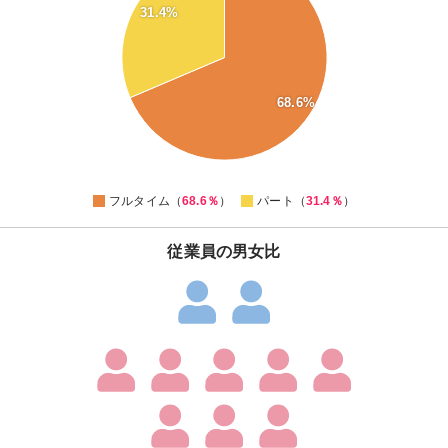
31.4%
60
55
50
45
68.6%
40
35
30
0
フルタイム（
68.6％
）
パート（
31.4％
）
従業員の男女比