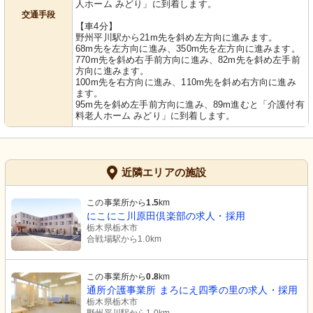
人ホーム みどり」に到着します。
交通手段
【車4分】
野州平川駅から21m先を斜め左方向に進みます。
68m先を左方向に進み、350m先を左方向に進みます。
770m先を斜め右手前方向に進み、82m先を斜め左手前
方向に進みます。
100m先を右方向に進み、110m先を斜め右方向に進み
ます。
95m先を斜め左手前方向に進み、89m進むと「介護付有
料老人ホーム みどり」に到着します。
近隣エリアの施設
この事業所から
1.5
km
にこにこ川原田倶楽部の求人・採用
栃木県栃木市
合戦場駅から1.0km
この事業所から
0.8
km
通所介護事業所 まろにえ四季の里の求人・採用
栃木県栃木市
野州平川駅から1.0km