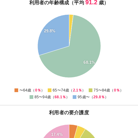
91.2
利用者の年齢構成（平均
歳）
70
60
29.8%
50
40
30
20
68.1%
10
0
0
〜64歳（
0％
）
65〜74歳（
2.1％
）
75〜84歳（
0％
）
85〜94歳（
68.1％
）
95歳〜（
29.8％
）
利用者の要介護度
28
26
17.4%
24