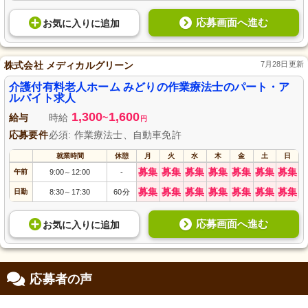
応募画面へ進む
お気に入り
に
追加
株式会社 メディカルグリーン
7月28日更新
介護付有料老人ホーム みどりの作業療法士のパート・ア
ルバイト求人
1,300
1,600
給与
時給
~
円
応募要件
必須: 作業療法士、自動車免許
就業時間
休憩
月
火
水
木
金
土
日
募集
募集
募集
募集
募集
募集
募集
午前
9:00
12:00
-
～
募集
募集
募集
募集
募集
募集
募集
日勤
8:30
17:30
60分
～
応募画面へ進む
お気に入り
に
追加
応募者の声