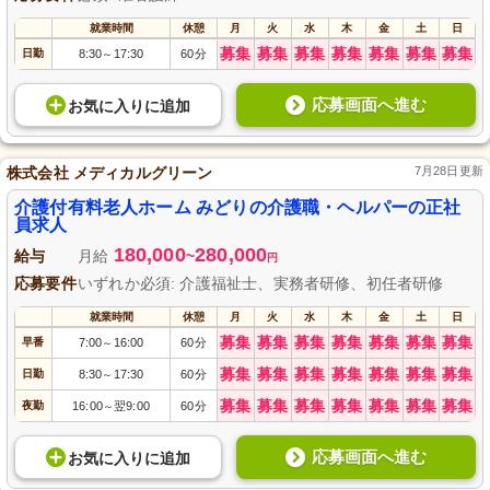
就業時間
休憩
月
火
水
木
金
土
日
募集
募集
募集
募集
募集
募集
募集
日勤
8:30
17:30
60分
～
応募画面へ進む
お気に入り
に
追加
株式会社 メディカルグリーン
7月28日更新
介護付有料老人ホーム みどりの介護職・ヘルパーの正社
員求人
180,000
280,000
給与
月給
~
円
応募要件
いずれか必須: 介護福祉士、実務者研修、初任者研修
就業時間
休憩
月
火
水
木
金
土
日
募集
募集
募集
募集
募集
募集
募集
早番
7:00
16:00
60分
～
募集
募集
募集
募集
募集
募集
募集
日勤
8:30
17:30
60分
～
募集
募集
募集
募集
募集
募集
募集
夜勤
16:00
翌9:00
60分
～
応募画面へ進む
お気に入り
に
追加