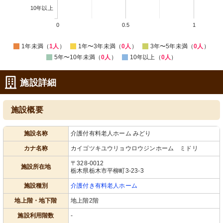
10年以上
0
0.5
1
1年未満（
1人
）
1年〜3年未満（
0人
）
3年〜5年未満（
0人
）
5年〜10年未満（
0人
）
10年以上（
0人
）
施設詳細
施設概要
施設名称
介護付有料老人ホーム みどり
カナ名称
カイゴツキユウリョウロウジンホーム ミドリ
〒328-0012
施設所在地
栃木県栃木市平柳町3-23-3
施設種別
介護付き有料老人ホーム
地上階・地下階
地上階2階
施設利用階数
-