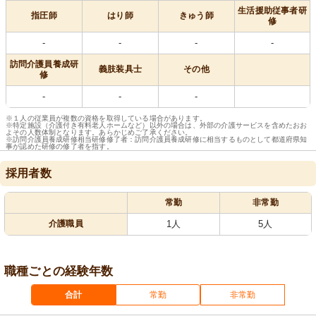
生活援助従事者研
指圧師
はり師
きゅう師
修
-
-
-
-
訪問介護員養成研
義肢装具士
その他
修
-
-
-
※１人の従業員が複数の資格を取得している場合があります。
※特定施設（介護付き有料老人ホームなど）以外の場合は、外部の介護サービスを含めたおお
よその人数体制となります。あらかじめご了承ください。
※訪問介護員養成研修相当研修修了者：訪問介護員養成研修に相当するものとして都道府県知
事が認めた研修の修了者を指す。
採用者数
常勤
非常勤
介護職員
1人
5人
職種ごとの経験年数
合計
常勤
非常勤