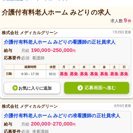
介護付有料老人ホーム みどり
の求人
9
求人数
件
株式会社 メディカルグリーン
7月29日更新
介護付有料老人ホーム みどりの看護師の正社員求人
190,000
250,000
給与
月給
~
円
応募要件
必須: 看護師
就業時間
休憩
月
火
水
木
金
土
日
募集
募集
募集
募集
募集
募集
募集
日勤
8:30
17:30
60分
～
応募画面へ進む
お気に入り
に
追加
株式会社 メディカルグリーン
8月6日更新
介護付有料老人ホーム みどりの准看護師の正社員求人
200,000
270,000
給与
月給
~
円
応募要件
必須: 准看護師