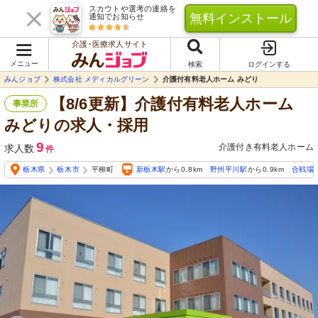
スカウトや選考の連絡を
無料インストール
通知でお知らせ
介護･医療求人サイト
メニュー
検索
ログインする
みんジョブ
株式会社 メディカルグリーン
介護付有料老人ホーム みどり
【8/6更新】介護付有料老人ホーム
事業所
みどりの求人・採用
9
介護付き有料老人ホーム
求人数
件
栃木県
栃木市
平柳町
新栃木駅
から0.8km
野州平川駅
から0.9km
合戦場