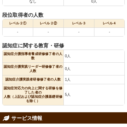
なし
0人
段位取得者の人数
レベル２①
レベル２②
レベル３
レベル４
-
-
-
-
認知症に関する教育・研修
認知症介護指導者養成研修修了者の人
0人
数
認知症介護実践リーダー研修修了者の
0人
人数
認知症介護実践者研修修了者の人数
1人
認知症対応力の向上に関する研修を修
了した者の
5人
人数（上記および認知症介護基礎研修
を除く）
サービス情報