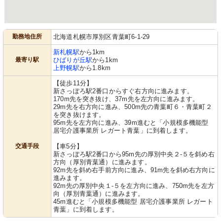
勤務地住所
北海道札幌市厚別区青葉町6-1-29
新札幌駅
から1km
最寄り駅
ひばりが丘駅
から1km
上野幌駅
から1.8km
【徒歩11分】
新さっぽろ駅2番口からすぐ右方向に進みます。
170m先を突き抜け、37m先を左方向に進みます。
29m先を右方向に進み、500m先の青葉町６・青葉町２
を突き抜けます。
95m先を左方向に進み、39m進むと「小規模多機能型
居宅介護事業所 レガート青葉」に到着します。
交通手段
【車5分】
新さっぽろ駅2番口から95m先の厚別中央２-５を斜め右
方向（厚別青葉通）に進みます。
92m先を斜め右手前方向に進み、91m先を斜め右方向に
進みます。
92m先の厚別中央１-５を左方向に進み、750m先を左方
向（厚別青葉通）に進みます。
45m進むと「小規模多機能型 居宅介護事業所 レガート
青葉」に到着します。