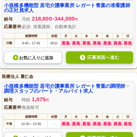
小規模多機能型 居宅介護事業所 レガート青葉の准看護師
の正社員求人
218,800
344,000
給与
月給
~
円
応募要件
必須: 准看護師、自動車免許
就業時間
休憩
月
火
水
木
金
土
日
募集
募集
募集
募集
募集
募集
募集
日勤
8:45
17:45
60分
～
応募画面へ進む
お気に入り
に
追加
医療法人 重仁会
小規模多機能型 居宅介護事業所 レガート青葉の調理師・
調理スタッフのパート・アルバイト求人
1,075
給与
時給
円
応募要件
無資格可
就業時間
休憩
月
火
水
木
金
土
日
募集
募集
募集
募集
募集
募集
募集
午前
10:30
13:30
-
～