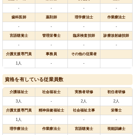
-
-
-
-
歯科医師
薬剤師
理学療法士
作業療法士
-
-
-
-
言語聴覚士
管理栄養士
臨床検査技師
診療放射線技師
-
-
-
-
介護支援専門員
事務員
その他の従業者
1人
-
-
資格を有している従業員数
介護福祉士
社会福祉士
実務者研修
初任者研修
3人
-
2人
2人
介護支援専門員
精神保健福祉士
社会福祉主事
栄養士
1人
-
-
-
理学療法士
作業療法士
言語聴覚士
視能訓練士