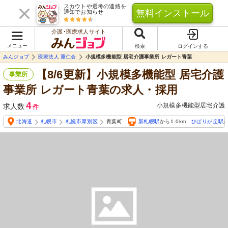
スカウトや選考の連絡を
無料インストール
通知でお知らせ
介護･医療求人サイト
メニュー
検索
ログインする
みんジョブ
医療法人 重仁会
小規模多機能型 居宅介護事業所 レガート青葉
【8/6更新】小規模多機能型 居宅介護
事業所
事業所 レガート青葉の求人・採用
4
小規模多機能型居宅介護
求人数
件
北海道
札幌市
札幌市厚別区
青葉町
新札幌駅
から1.0km
ひばりが丘駅
か