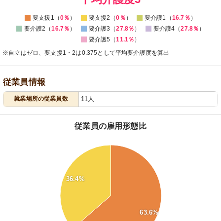
要支援1（
0％
）
要支援2（
0％
）
要介護1（
16.7％
）
要介護2（
16.7％
）
要介護3（
27.8％
）
要介護4（
27.8％
）
要介護5（
11.1％
）
※自立はゼロ、要支援1・2は0.375として平均要介護度を算出
従業員情報
就業場所の従業員数
11人
従業員の雇用形態比
65
60
36.4%
55
50
63.6%
45