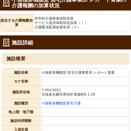
介護報酬の加算状況
科学的介護推進体制加算
該当する介護報酬加
サービス提供体制強化加算（Ⅰ）
算
介護職員処遇改善加算（Ⅱ）
施設詳細
施設概要
施設名称
小規模多機能型 居宅介護事業所 レガート青葉
カナ名称
-
〒004-0021
施設所在地
北海道札幌市厚別区青葉町6-1-29
施設種別
小規模多機能型居宅介護
地上階・地下階
-
施設利用階数
-
入居定員
-