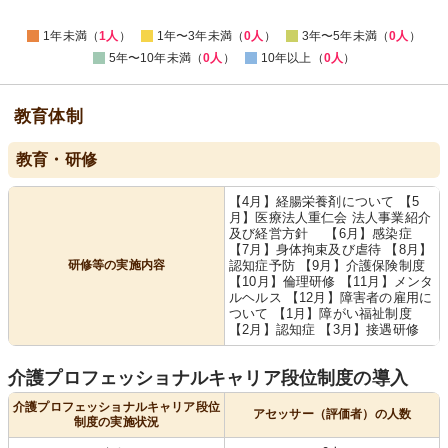
1年未満（
1人
）
1年〜3年未満（
0人
）
3年〜5年未満（
0人
）
5年〜10年未満（
0人
）
10年以上（
0人
）
教育体制
教育・研修
【4月】経腸栄養剤について 【5
月】医療法人重仁会 法人事業紹介
及び経営方針 【6月】感染症
【7月】身体拘束及び虐待 【8月】
研修等の実施内容
認知症予防 【9月】介護保険制度
【10月】倫理研修 【11月】メンタ
ルヘルス 【12月】障害者の雇用に
ついて 【1月】障がい福祉制度
【2月】認知症 【3月】接遇研修
介護プロフェッショナルキャリア段位制度の導入
介護プロフェッショナルキャリア段位
アセッサー（評価者）の人数
制度の実施状況