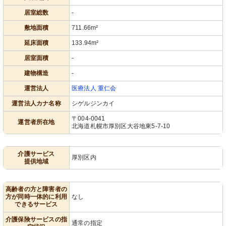
居室総数
-
敷地面積
711.66m²
延床面積
133.94m²
居室面積
-
建物構造
-
運営法人
医療法人 重仁会
運営法人カナ名称
シゲルジンカイ
〒004-0041
運営者所在地
北海道札幌市厚別区大谷地東5-7-10
介護サービス
厚別区内
提供地域
高齢者の方と障害者の
方が同時一体的に利用
なし
できるサービス
介護保険サービスの指
通常の指定