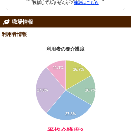
投稿してみませんか？
詳細はこちら
職場情報
利用者情報
利用者の要介護度
30
11.1%
16.7%
25
20
27.8%
16.7%
15
10
5
27.8%
0
0
平均介護度3