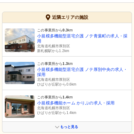
近隣エリアの施設
この事業所から
0.3
km
小規模多機能型居宅介護 ノテ青葉町の求人・採
用
北海道札幌市厚別区
新札幌駅から1.2km
この事業所から
1.3
km
小規模多機能型居宅介護 ノテ厚別中央の求人・
採用
北海道札幌市厚別区
ひばりが丘駅から0.6km
この事業所から
1.4
km
小規模多機能ホーム かりぷの求人・採用
北海道札幌市厚別区
ひばりが丘駅から1.4km
もっと見る