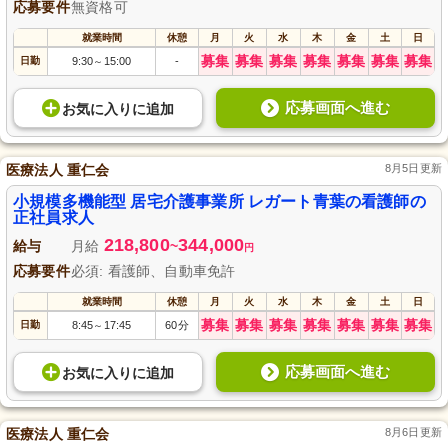
応募要件
無資格可
就業時間
休憩
月
火
水
木
金
土
日
募集
募集
募集
募集
募集
募集
募集
日勤
9:30
15:00
-
～
応募画面へ進む
お気に入り
に
追加
医療法人 重仁会
8月5日更新
小規模多機能型 居宅介護事業所 レガート青葉の看護師の
正社員求人
218,800
344,000
給与
月給
~
円
応募要件
必須: 看護師、自動車免許
就業時間
休憩
月
火
水
木
金
土
日
募集
募集
募集
募集
募集
募集
募集
日勤
8:45
17:45
60分
～
応募画面へ進む
お気に入り
に
追加
医療法人 重仁会
8月6日更新