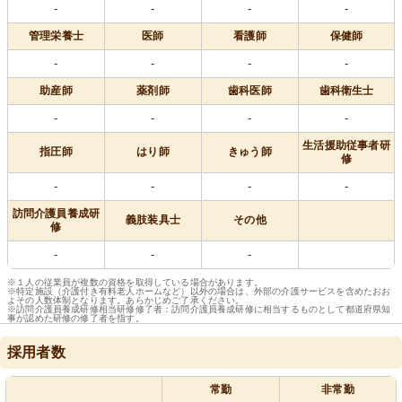
-
-
-
-
管理栄養士
医師
看護師
保健師
-
-
-
-
助産師
薬剤師
歯科医師
歯科衛生士
-
-
-
-
生活援助従事者研
指圧師
はり師
きゅう師
修
-
-
-
-
訪問介護員養成研
義肢装具士
その他
修
-
-
-
※１人の従業員が複数の資格を取得している場合があります。
※特定施設（介護付き有料老人ホームなど）以外の場合は、外部の介護サービスを含めたおお
よその人数体制となります。あらかじめご了承ください。
※訪問介護員養成研修相当研修修了者：訪問介護員養成研修に相当するものとして都道府県知
事が認めた研修の修了者を指す。
採用者数
常勤
非常勤