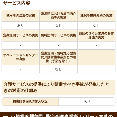
サービス内容
送迎時における居宅内介
利用者の送迎の実施
通院等乗降介助の実施
助等の実施
あり
なし
なし
頻回の２０分未満の身体
定期巡回サービスの実施
随時訪問サービスの実施
介護の実施
-
-
-
定期巡回・随時対応型訪
オペレーションセンター
問介護看護事業所との連
の有無
携（予防を除く）
-
なし
介護サービスの提供により賠償すべき事故が発生したと
きの対応の仕組み
損害賠償保険の加入状況
あり
小規模多機能型 居宅介護事業所 レガート青葉の