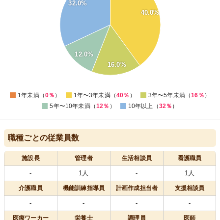
32.0%
30
40.0%
25
20
15
10
12.0%
5
16.0%
0
0
1年未満（
0％
）
1年〜3年未満（
40％
）
3年〜5年未満（
16％
）
5年〜10年未満（
12％
）
10年以上（
32％
）
職種ごとの従業員数
施設長
管理者
生活相談員
看護職員
-
1人
-
1人
介護職員
機能訓練指導員
計画作成担当者
支援相談員
-
-
-
-
医療
ワーカー
栄養士
調理員
医師