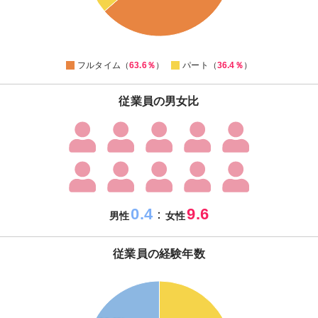
40
35
0
フルタイム（
63.6％
）
パート（
36.4％
）
従業員の男女比
0.4
9.6
：
男性
女性
従業員の経験年数
40
35