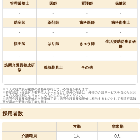
管理栄養士
医師
看護師
保健師
-
-
-
-
助産師
薬剤師
歯科医師
歯科衛生士
-
-
-
-
生活援助従事者研
指圧師
はり師
きゅう師
修
-
-
-
-
訪問介護員養成研
義肢装具士
その他
修
-
-
-
※１人の従業員が複数の資格を取得している場合があります。
※特定施設（介護付き有料老人ホームなど）以外の場合は、外部の介護サービスを含めたおお
よその人数体制となります。あらかじめご了承ください。
※訪問介護員養成研修相当研修修了者：訪問介護員養成研修に相当するものとして都道府県知
事が認めた研修の修了者を指す。
採用者数
常勤
非常勤
介護職員
1人
0人