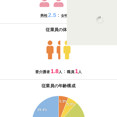
2.5
7.5
：
男性
女性
従業員の体制
1.8
1
：
要介護者
人
職員
人
従業員の年齢構成
35
5.9%
5.9%
30
29.4%
25