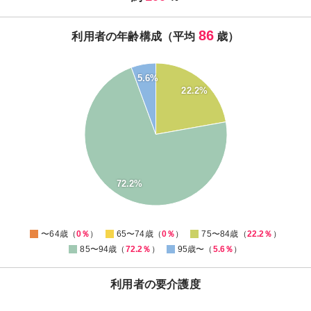
86
利用者の年齢構成（平均
歳）
5.6%
70
22.2%
60
50
40
30
20
72.2%
10
0
0
〜64歳（
0％
）
65〜74歳（
0％
）
75〜84歳（
22.2％
）
85〜94歳（
72.2％
）
95歳〜（
5.6％
）
利用者の要介護度