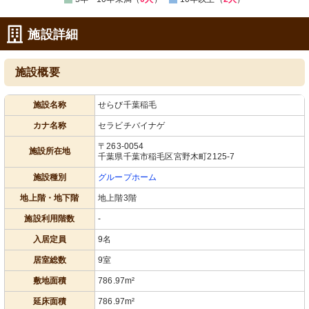
施設詳細
施設概要
施設名称
せらび千葉稲毛
カナ名称
セラビチバイナゲ
〒263-0054
施設所在地
千葉県千葉市稲毛区宮野木町2125-7
施設種別
グループホーム
地上階・地下階
地上階3階
施設利用階数
-
入居定員
9名
居室総数
9室
敷地面積
786.97m²
延床面積
786.97m²