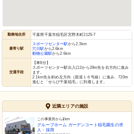
勤務地住所
千葉県千葉市稲毛区宮野木町2125-7
スポーツセンター駅
から2.3km
最寄り駅
穴川駅
から2.6km
動物公園駅
から2.6km
【車8分】
スポーツセンター駅出入口2から29m先を右方向に進み
交通手段
ます。
2.1km先を斜め左方向（国道１６号線）に進み、720m
進むと「せらび千葉稲毛」に到着します。
近隣エリアの施設
この事業所から
2
km
グループホーム ガーデンコート稲毛園生の求
人・採用