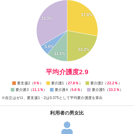
35
30
27.8%
33.3%
25
20
15
10
5.6%
22.2%
5
11.1%
0
0
平均介護度2.9
要支援2（
0％
）
要介護1（
27.8％
）
要介護2（
22.2％
）
要介護3（
11.1％
）
要介護4（
5.6％
）
要介護5（
33.3％
）
※自立はゼロ、要支援1・2は0.375として平均要介護度を算出
利用者の男女比