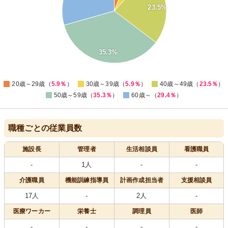
23.5%
20
15
10
35.3%
5
0
20歳～29歳（
5.9％
）
30歳～39歳（
5.9％
）
40歳～49歳（
23.5％
）
50歳～59歳（
35.3％
）
60歳～（
29.4％
）
職種ごとの従業員数
施設長
管理者
生活相談員
看護職員
-
1人
-
-
介護職員
機能訓練指導員
計画作成担当者
支援相談員
17人
-
2人
-
医療
ワーカー
栄養士
調理員
医師
-
-
-
-