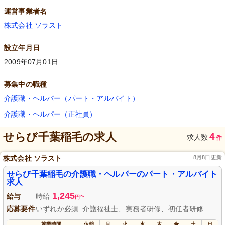
運営事業者名
株式会社 ソラスト
設立年月日
2009年07月01日
募集中の職種
介護職・ヘルパー（パート・アルバイト）
介護職・ヘルパー（正社員）
せらび千葉稲毛
の求人
4
求人数
件
株式会社 ソラスト
8月8日更新
せらび千葉稲毛の介護職・ヘルパーのパート・アルバイト
求人
1,245
給与
時給
~
円
応募要件
いずれか必須: 介護福祉士、実務者研修、初任者研修
就業時間
休憩
月
火
水
木
金
土
日