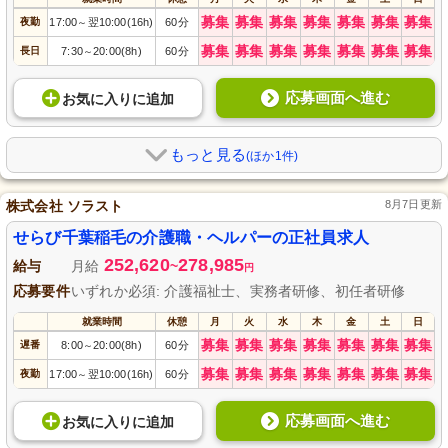
募集
募集
募集
募集
募集
募集
募集
夜勤
17:00
翌10:00(16h)
60分
～
募集
募集
募集
募集
募集
募集
募集
長日
7:30
20:00(8h)
60分
～
応募画面へ進む
お気に入り
に
追加
もっと見る
(ほか1件)
株式会社 ソラスト
8月7日更新
せらび千葉稲毛の介護職・ヘルパーの正社員求人
252,620
278,985
給与
月給
~
円
応募要件
いずれか必須: 介護福祉士、実務者研修、初任者研修
就業時間
休憩
月
火
水
木
金
土
日
募集
募集
募集
募集
募集
募集
募集
遅番
8:00
20:00(8h)
60分
～
募集
募集
募集
募集
募集
募集
募集
夜勤
17:00
翌10:00(16h)
60分
～
応募画面へ進む
お気に入り
に
追加