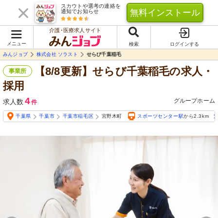
スカウトや選考の連絡を
無料インストール
通知でお知らせ
介護･医療求人サイト
メニュー
検索
ログインする
みんジョブ
株式会社 ソラスト
せらび千葉稲毛
【8/8更新】せらび千葉稲毛の求人・
事業所
採用
4
グループホーム
求人数
件
千葉県
千葉市
千葉市稲毛区
宮野木町
スポーツセンター駅
から2.3km