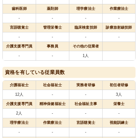
歯科医師
薬剤師
理学療法士
作業療法士
-
-
-
-
言語聴覚士
管理栄養士
臨床検査技師
診療放射線技師
-
-
-
-
介護支援専門員
事務員
その他の従業者
-
-
1人
資格を有している従業員数
介護福祉士
社会福祉士
実務者研修
初任者研修
12人
-
-
3人
介護支援専門員
精神保健福祉士
社会福祉主事
栄養士
2人
-
-
-
理学療法士
作業療法士
言語聴覚士
視能訓練士
-
-
-
-