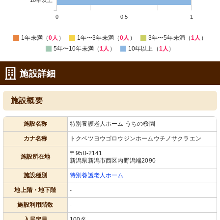
0
0.5
1
1年未満（
0人
）
1年〜3年未満（
0人
）
3年〜5年未満（
1人
）
5年〜10年未満（
1人
）
10年以上（
1人
）
施設詳細
施設概要
施設名称
特別養護老人ホーム うちの桜園
カナ名称
トクベツヨウゴロウジンホームウチノサクラエン
〒950-2141
施設所在地
新潟県新潟市西区内野潟端2090
施設種別
特別養護老人ホーム
地上階・地下階
-
施設利用階数
-
入居定員
100名