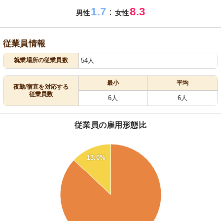
1.7
8.3
：
男性
女性
従業員情報
就業場所の従業員数
54人
最小
平均
夜勤/宿直を対応する
従業員数
6人
6人
従業員の雇用形態比
90
13.0%
80
70
60
50
40