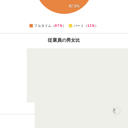
30
87.0%
20
10
0
フルタイム（
87％
）
パート（
13％
）
従業員の男女比
6
4
：
男性
女性
従業員の体制