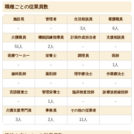
職種ごとの従業員数
施設長
管理者
生活相談員
看護職員
-
-
3人
6人
介護職員
機能訓練指導員
計画作成担当者
支援相談員
51人
2人
-
-
医療
ワーカー
栄養士
調理員
医師
-
-
-
1人
歯科医師
薬剤師
理学療法士
作業療法士
-
-
-
-
言語聴覚士
管理栄養士
臨床検査技師
診療放射線技師
-
1人
-
-
介護支援専門員
事務員
その他の従業者
3人
2人
11人