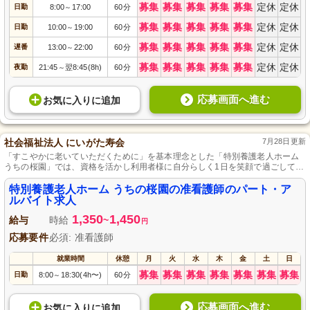
募集
募集
募集
募集
募集
定休
定休
日勤
8:00
17:00
60分
～
募集
募集
募集
募集
募集
定休
定休
日勤
10:00
19:00
60分
～
募集
募集
募集
募集
募集
定休
定休
遅番
13:00
22:00
60分
～
募集
募集
募集
募集
募集
定休
定休
夜勤
21:45
翌8:45(8h)
60分
～
応募画面へ進む
お気に入り
に
追加
社会福祉法人 にいがた寿会
7月28日更新
「すこやかに老いていただくために」を基本理念とした「特別養護老人ホーム
うちの桜園」では、資格を活かし利用者様に自分らしく1日を笑顔で過ごしてい
ただく看護業務をお任せします。駐車場完備でマイカー通勤が可能で育児休業
の取得実績もあります。
特別養護老人ホーム うちの桜園の准看護師のパート・ア
ルバイト求人
1,350
1,450
給与
時給
~
円
応募要件
必須: 准看護師
就業時間
休憩
月
火
水
木
金
土
日
募集
募集
募集
募集
募集
募集
募集
日勤
8:00
18:30(4h〜)
60分
～
応募画面へ進む
お気に入り
に
追加