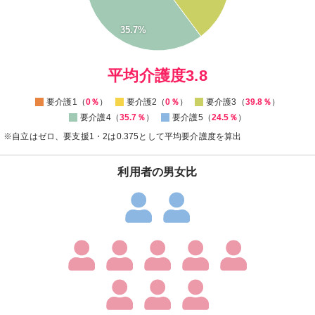
10
35.7%
5
0
0
平均介護度3.8
要介護1（
0％
）
要介護2（
0％
）
要介護3（
39.8％
）
要介護4（
35.7％
）
要介護5（
24.5％
）
※自立はゼロ、要支援1・2は0.375として平均要介護度を算出
利用者の男女比