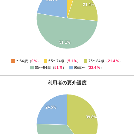
40
21.4%
35
30
25
20
15
10
51.1%
5
0
-5
0
〜64歳（
0％
）
65〜74歳（
5.1％
）
75〜84歳（
21.4％
）
85〜94歳（
51％
）
95歳〜（
22.4％
）
利用者の要介護度
40
35
24.5%
30
39.8%
25
20
15