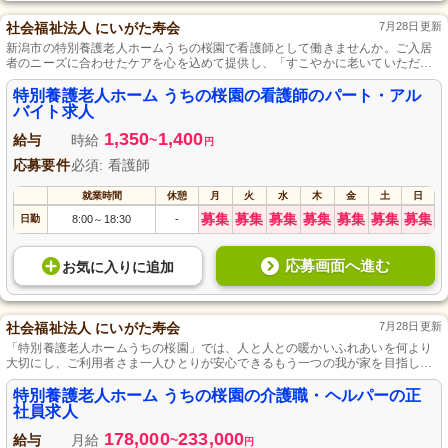
社会福祉法人 にいがた寿会
7月28日更新
新潟市の特別養護老人ホームうちの桜園で看護師として働きませんか。ご入居
者のニーズに合わせたケアを心を込めて提供し、「すこやかに老いていただく
ために」をモットーにしています。手厚い手当制度が整っており、安定した収
入を得られます。パート、アルバイトでの募集もございます。
特別養護老人ホーム うちの桜園の看護師のパート・アル
バイト求人
1,350
1,400
給与
時給
~
円
応募要件
必須: 看護師
就業時間
休憩
月
火
水
木
金
土
日
募集
募集
募集
募集
募集
募集
募集
日勤
8:00
18:30
-
～
応募画面へ進む
お気に入り
に
追加
社会福祉法人 にいがた寿会
7月28日更新
「特別養護老人ホームうちの桜園」では、人と人との暖かいふれあいを何より
大切にし、ご利用者さま一人ひとりが安心できるもう一つの我が家を目指して
います。介護職・ヘルパーに対して、経験の有無を問わず、日常生活の介助と
レクリエーション支援をお任せし、昇給・賞与制度も整備して努力を評価しま
特別養護老人ホーム うちの桜園の介護職・ヘルパーの正
す。
社員求人
178,000
233,000
給与
月給
~
円