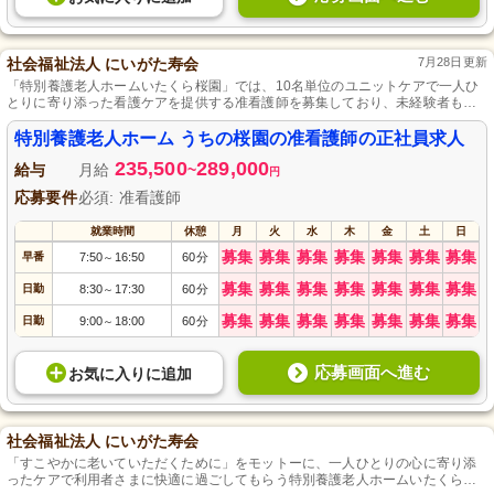
社会福祉法人 にいがた寿会
7月28日更新
「特別養護老人ホームいたくら桜園」では、10名単位のユニットケアで一人ひ
とりに寄り添った看護ケアを提供する准看護師を募集しており、未経験者もキ
ャリアスタートできる介護業務なしの環境が特徴です。診療補助や各種健康管
理が主な業務で、各種社会保険の加入や昇給・賞与制度、駐車場の準備があ
特別養護老人ホーム うちの桜園の准看護師の正社員求人
り、定年後も再雇用でライフプランとキャリアプランをリンクさせた長期勤務
235,500
289,000
が可能です。
給与
月給
~
円
応募要件
必須: 准看護師
就業時間
休憩
月
火
水
木
金
土
日
募集
募集
募集
募集
募集
募集
募集
早番
7:50
16:50
60分
～
募集
募集
募集
募集
募集
募集
募集
日勤
8:30
17:30
60分
～
募集
募集
募集
募集
募集
募集
募集
日勤
9:00
18:00
60分
～
応募画面へ進む
お気に入り
に
追加
社会福祉法人 にいがた寿会
「すこやかに老いていただくために」をモットーに、一人ひとりの心に寄り添
ったケアで利用者さまに快適に過ごしてもらう特別養護老人ホームいたくら桜