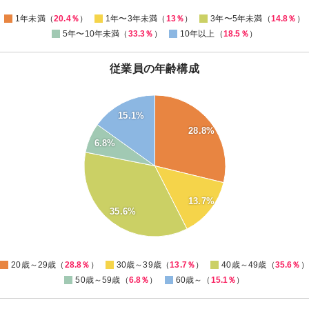
0
1年未満（
20.4％
）
1年〜3年未満（
13％
）
3年〜5年未満（
14.8％
）
5年〜10年未満（
33.3％
）
10年以上（
18.5％
）
従業員の年齢構成
35
15.1%
28.8%
30
6.8%
25
20
15
13.7%
35.6%
10
5
0
20歳～29歳（
28.8％
）
30歳～39歳（
13.7％
）
40歳～49歳（
35.6％
）
50歳～59歳（
6.8％
）
60歳～（
15.1％
）