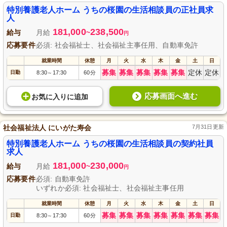
園は、定員100名、ショートステイ20名の規模で、近隣との交流も盛んな施設
です。資格を活かし、生活相談員として利用者さまやそのご家族への相談援助
特別養護老人ホーム うちの桜園の生活相談員の正社員求
や医療機関との連携を通して、働きがいも見つけられます。
人
181,000
238,500
給与
月給
~
円
応募要件
必須: 社会福祉士、社会福祉主事任用、自動車免許
就業時間
休憩
月
火
水
木
金
土
日
募集
募集
募集
募集
募集
定休
定休
日勤
8:30
17:30
60分
～
応募画面へ進む
お気に入り
に
追加
社会福祉法人 にいがた寿会
7月31日更新
特別養護老人ホーム うちの桜園の生活相談員の契約社員
求人
181,000
230,000
給与
月給
~
円
応募要件
必須: 自動車免許
いずれか必須: 社会福祉士、社会福祉主事任用
就業時間
休憩
月
火
水
木
金
土
日
募集
募集
募集
募集
募集
募集
募集
日勤
8:30
17:30
60分
～