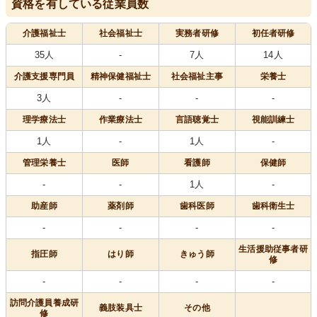
資格を有している従業員数
介護福祉士
社会福祉士
実務者研修
初任者研修
35人
-
7人
14人
介護支援専門員
精神保健福祉士
社会福祉主事
栄養士
3人
-
-
-
理学療法士
作業療法士
言語聴覚士
視能訓練士
1人
-
1人
-
管理栄養士
医師
看護師
保健師
-
-
1人
-
助産師
薬剤師
歯科医師
歯科衛生士
-
-
-
-
生活援助従事者研
指圧師
はり師
きゅう師
修
-
-
-
-
訪問介護員養成研
義肢装具士
その他
修