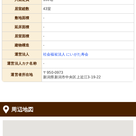
居室総数
43室
敷地面積
-
延床面積
-
居室面積
-
建物構造
-
運営法人
社会福祉法人 にいがた寿会
運営法人カナ名称
-
〒950-0973
運営者所在地
新潟県新潟市中央区上近江3-19-22
周辺地図