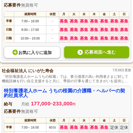
応募要件
無資格可
就業時間
休憩
月
火
水
木
金
土
日
募集
募集
募集
募集
募集
募集
募集
早番
7:00
16:00
-
～
募集
募集
募集
募集
募集
募集
募集
日勤
8:00
17:00
-
～
募集
募集
募集
募集
募集
募集
募集
日勤
10:00
19:00
-
～
応募画面へ進む
お気に入り
に
追加
社会福祉法人 にいがた寿会
7月28日更新
「特別養護老人ホームうちの桜園」では、要介護度の高い利用者さまに対して
機能訓練を行い自立支援すると共に、季節の行事を通じて生きがいを提供し、
利用者さまが毎日を楽しめるようサポートします。介護未経験者には丁寧な指
導を行い、正社員登用制度を活用し、スキルアップ・キャリアアップが可能で
特別養護老人ホーム うちの桜園の介護職・ヘルパーの契
す。
約社員求人
177,000
233,000
給与
月給
~
円
応募要件
無資格可
就業時間
休憩
月
火
水
木
金
土
日
募集
募集
募集
募集
募集
定休
定休
早番
7:00
16:00
60分
～