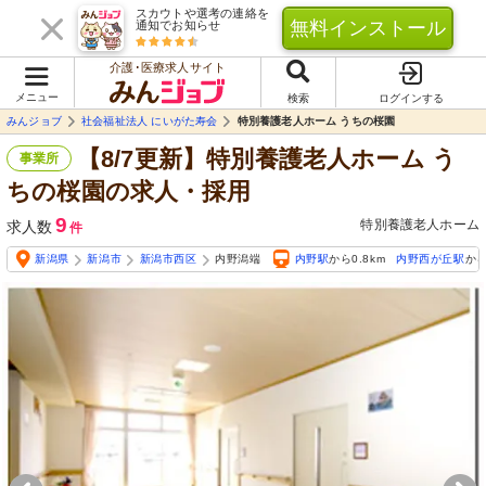
スカウトや選考の連絡を
無料インストール
通知でお知らせ
介護･医療求人サイト
メニュー
検索
ログインする
みんジョブ
社会福祉法人 にいがた寿会
特別養護老人ホーム うちの桜園
【8/7更新】特別養護老人ホーム う
事業所
ちの桜園の求人・採用
9
特別養護老人ホーム
求人数
件
新潟県
新潟市
新潟市西区
内野潟端
内野駅
から0.8km
内野西が丘駅
から