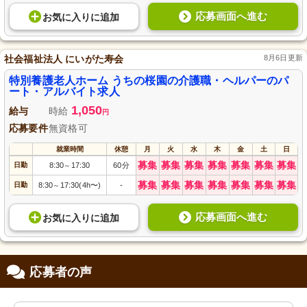
応募画面へ進む
お気に入り
に
追加
社会福祉法人 にいがた寿会
8月6日更新
特別養護老人ホーム うちの桜園の介護職・ヘルパーのパ
ート・アルバイト求人
1,050
給与
時給
円
応募要件
無資格可
就業時間
休憩
月
火
水
木
金
土
日
募集
募集
募集
募集
募集
募集
募集
日勤
8:30
17:30
60分
～
募集
募集
募集
募集
募集
募集
募集
日勤
8:30
17:30(4h〜)
-
～
応募画面へ進む
お気に入り
に
追加
応募者の声