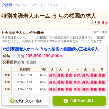
介護職・ヘルパー（パート・アルバイト）
特別養護老人ホーム うちの桜園
の求人
9
求人数
件
社会福祉法人 にいがた寿会
7月28日更新
特別養護老人ホーム「うちの桜園」での正社員雇用の看護師募集です。看護師
資格を活かし、利用者さまの健康管理や看護業務全般を担っていただきます。
定年再雇用制度や福利厚生の充実、週休2日制など働きやすさも魅力で、緑豊か
な自然に囲まれた職場で長く腰を据えて働けます。未経験の方も丁寧に指導し
特別養護老人ホーム うちの桜園の看護師の正社員求人
ますので、安心してご応募ください。
235,500
289,000
給与
月給
~
円
応募要件
必須: 看護師
就業時間
休憩
月
火
水
木
金
土
日
募集
募集
募集
募集
募集
募集
募集
早番
7:50
16:50
60分
～
募集
募集
募集
募集
募集
募集
募集
日勤
8:30
17:30
60分
～
募集
募集
募集
募集
募集
募集
募集
日勤
9:00
18:00
60分
～
応募画面へ進む
お気に入り
に
追加