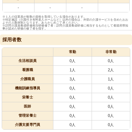
-
-
-
※１人の従業員が複数の資格を取得している場合があります。
※特定施設（介護付き有料老人ホームなど）以外の場合は、外部の介護サービスを含めたおお
よその人数体制となります。あらかじめご了承ください。
※訪問介護員養成研修相当研修修了者：訪問介護員養成研修に相当するものとして都道府県知
事が認めた研修の修了者を指す。
採用者数
常勤
非常勤
生活相談員
0人
0人
看護職
1人
2人
介護職員
3人
1人
機能訓練指導員
0人
0人
栄養士
0人
0人
医師
0人
0人
管理栄養士
0人
0人
介護支援専門員
0人
0人