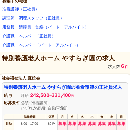
募集中の職種
准看護師（正社員）
調理師・調理スタッフ（正社員）
用務員・清掃員・営繕（パート・アルバイト）
介護職・ヘルパー（正社員）
介護職・ヘルパー（パート・アルバイト）
特別養護老人ホーム やすらぎ園
の求人
6
求人数
件
社会福祉法人 直鞍会
特別養護老人ホーム やすらぎ園の准看護師の正社員求人
242,500
331,400
給与
月給
~
円
応募要件
必須: 准看護師
いずれか必須: 自動車免許
就業時間
休憩
月
火
水
木
金
土
日
募集
募集
募集
募集
募集
募集
募集
日勤
8:00
17:00
60分
～