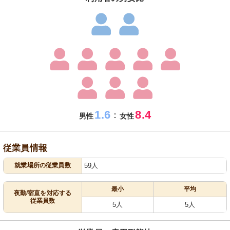
1.6
8.4
：
男性
女性
従業員情報
就業場所の従業員数
59人
最小
平均
夜勤/宿直を対応する
従業員数
5人
5人