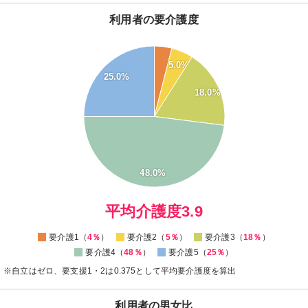
利用者の要介護度
50
5.0%
45
25.0%
40
18.0%
35
30
25
20
15
10
48.0%
5
0
0
平均介護度3.9
要介護1（
4％
）
要介護2（
5％
）
要介護3（
18％
）
要介護4（
48％
）
要介護5（
25％
）
※自立はゼロ、要支援1・2は0.375として平均要介護度を算出
利用者の男女比