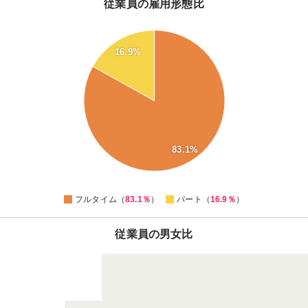
従業員の雇用形態比
80
16.9%
70
60
50
40
30
83.1%
20
0
フルタイム（
83.1％
）
パート（
16.9％
）
従業員の男女比