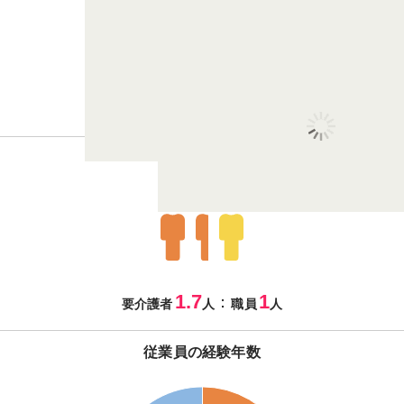
3
7
：
男性
女性
従業員の体制
1.7
1
：
要介護者
人
職員
人
従業員の経験年数
34
32