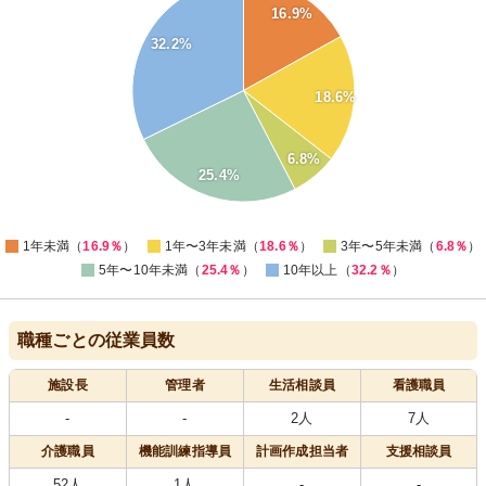
16.9%
30
28
32.2%
26
24
22
20
18.6%
18
16
14
12
6.8%
10
25.4%
8
6
0
1年未満（
16.9％
）
1年〜3年未満（
18.6％
）
3年〜5年未満（
6.8％
）
5年〜10年未満（
25.4％
）
10年以上（
32.2％
）
職種ごとの従業員数
施設長
管理者
生活相談員
看護職員
-
-
2人
7人
介護職員
機能訓練指導員
計画作成担当者
支援相談員
52人
1人
-
-