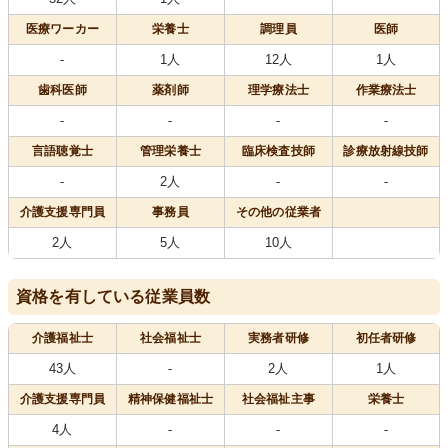
医療
ワーカー
栄養士
調理員
医師
-
1人
12人
1人
歯科医師
薬剤師
理学療法士
作業療法士
-
-
-
-
言語聴覚士
管理栄養士
臨床検査技師
診療放射線技師
-
2人
-
-
介護支援専門員
事務員
その他の従業者
2人
5人
10人
資格を有している従業員数
介護福祉士
社会福祉士
実務者研修
初任者研修
43人
-
2人
1人
介護支援専門員
精神保健福祉士
社会福祉主事
栄養士
4人
-
-
-