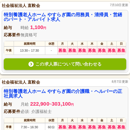
社会福祉法人 直鞍会
7月10日更新
特別養護老人ホーム やすらぎ園の用務員・清掃員・営繕
のパート・アルバイト求人
1,100
給与
時給
円
応募要件
無資格可
就業時間
休憩
月
火
水
木
金
土
日
募集
募集
募集
募集
募集
募集
募集
午後
13:30
17:30
-
～
この求人票について問い合わせる
社会福祉法人 直鞍会
8月7日更新
特別養護老人ホーム やすらぎ園の介護職・ヘルパーの正
社員求人
222,900
303,100
給与
月給
~
円
応募要件
必須: 介護福祉士
就業時間
休憩
月
火
水
木
金
土
日
募集
募集
募集
募集
募集
募集
募集
早番
7:30
16:30
60分
～