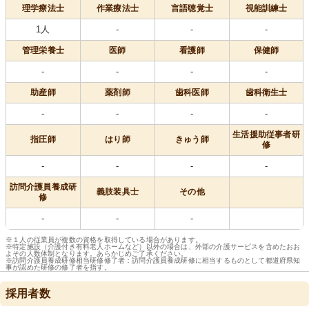
理学療法士
作業療法士
言語聴覚士
視能訓練士
1人
-
-
-
管理栄養士
医師
看護師
保健師
-
-
-
-
助産師
薬剤師
歯科医師
歯科衛生士
-
-
-
-
生活援助従事者研
指圧師
はり師
きゅう師
修
-
-
-
-
訪問介護員養成研
義肢装具士
その他
修
-
-
-
※１人の従業員が複数の資格を取得している場合があります。
※特定施設（介護付き有料老人ホームなど）以外の場合は、外部の介護サービスを含めたおお
よその人数体制となります。あらかじめご了承ください。
※訪問介護員養成研修相当研修修了者：訪問介護員養成研修に相当するものとして都道府県知
事が認めた研修の修了者を指す。
採用者数