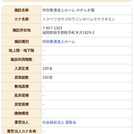
施設名称
特別養護老人ホーム やすらぎ園
カナ名称
トクベツヨウゴロウジンホームヤスラギエン
〒807-1303
施設所在地
福岡県鞍手郡鞍手町木月1826-1
施設種別
特別養護老人ホーム
地上階・地下階
-
施設利用階数
-
入居定員
100名
居室総数
100室
敷地面積
-
延床面積
-
居室面積
-
建物構造
-
運営法人
社会福祉法人 直鞍会
運営法人カナ名称
-