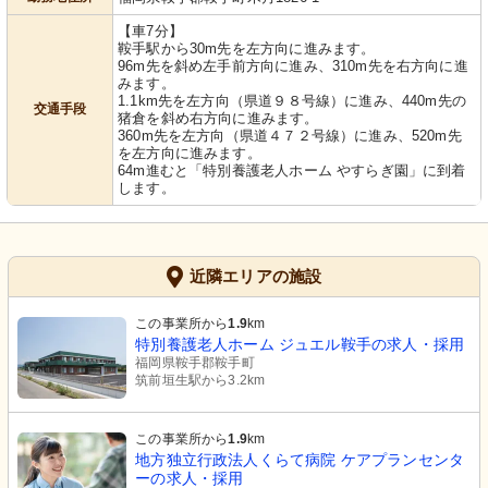
【車7分】
鞍手駅から30m先を左方向に進みます。
96m先を斜め左手前方向に進み、310m先を右方向に進
みます。
1.1km先を左方向（県道９８号線）に進み、440m先の
交通手段
猪倉を斜め右方向に進みます。
360m先を左方向（県道４７２号線）に進み、520m先
を左方向に進みます。
64m進むと「特別養護老人ホーム やすらぎ園」に到着
します。
近隣エリアの施設
この事業所から
1.9
km
特別養護老人ホーム ジュエル鞍手の求人・採用
福岡県鞍手郡鞍手町
筑前垣生駅から3.2km
この事業所から
1.9
km
地方独立行政法人くらて病院 ケアプランセンタ
ーの求人・採用