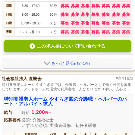
募集
募集
募集
募集
募集
募集
募集
日勤
8:30
17:30
60分
～
募集
募集
募集
募集
募集
募集
募集
日勤
9:00
18:00
60分
～
募集
募集
募集
募集
募集
募集
募集
日勤
10:30
19:30
60分
～
募集
募集
募集
募集
募集
募集
募集
夜勤
16:30
翌9:30
60分
～
この求人票について問い合わせる
もっと見る
(ほか1件)
社会福祉法人 直鞍会
8月7日更新
特別養護老人ホーム やすらぎ園では、介護職・ヘルパーとして働く仲間を募集
しています。アットホームな環境で利用者様一人ひとりに寄り添い、安心とや
すらぎを提供するお仕事です。資格や経験不問、パート・アルバイトでの柔軟
な勤務形態が可能。地域に根ざした温かい施設で、あなたの力を活かしません
特別養護老人ホーム やすらぎ園の介護職・ヘルパーのパ
か？ご応募お待ちしております。
ート・アルバイト求人
1,200
給与
時給
~
円
応募要件
必須: 介護福祉士
いずれか必須: 実務者研修、初任者研修
就業時間
休憩
月
火
水
木
金
土
日