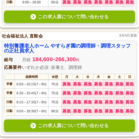
募集
募集
募集
募集
募集
募集
募集
日勤
9:00
18:00
60分
～
この求人票について問い合わせる
社会福祉法人 直鞍会
8月4日更新
特別養護老人ホーム やすらぎ園の調理師・調理スタッフ
の正社員求人
184,600
266,300
給与
月給
~
円
応募要件
いずれか必須: 栄養士、調理師
就業時間
休憩
月
火
水
木
金
土
日
募集
募集
募集
募集
募集
募集
募集
早番
6:00
15:15(7
9h)
75分
～
～
募集
募集
募集
募集
募集
募集
募集
早番
6:30
15:45(7
9h)
75分
～
～
募集
募集
募集
募集
募集
募集
募集
日勤
8:15
17:30(7
9h)
75分
～
～
募集
募集
募集
募集
募集
募集
募集
日勤
9:00
18:30(7
9h)
90分
～
～
この求人票について問い合わせる