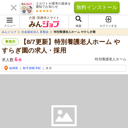
スカウトや選考の連絡を
無料インストール
通知でお知らせ
介護･医療求人サイト
メニュー
検索
ログインする
みんジョブ
社会福祉法人 直鞍会
特別養護老人ホーム やすらぎ園
【8/7更新】特別養護老人ホーム や
事業所
すらぎ園の求人・採用
6
特別養護老人ホーム
求人数
件
福岡県
鞍手郡鞍手町
木月