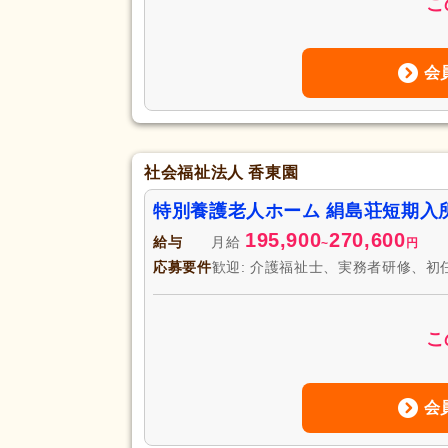
こ
会
社会福祉法人 香東園
特別養護老人ホーム 絹島荘短期入
195,900
270,600
給与
月給
~
円
応募要件
歓迎: 介護福祉士、実務者研修、初
こ
会