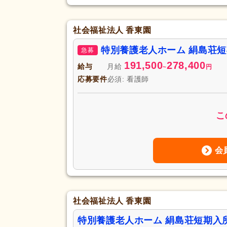
社会福祉法人 香東園
特別養護老人ホーム 絹島荘
急募
191,500
278,400
給与
月給
~
円
応募要件
必須: 看護師
こ
会
社会福祉法人 香東園
特別養護老人ホーム 絹島荘短期入