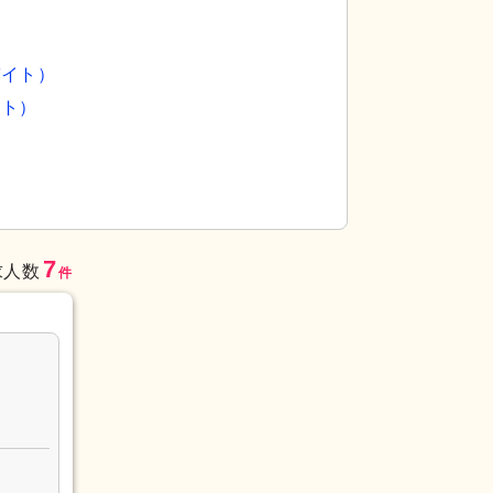
バイト）
イト）
物です。自然に囲まれた環境で働きやすさを実感で
外観
見事な桜の木
働きやすそうです。
7
求人数
件