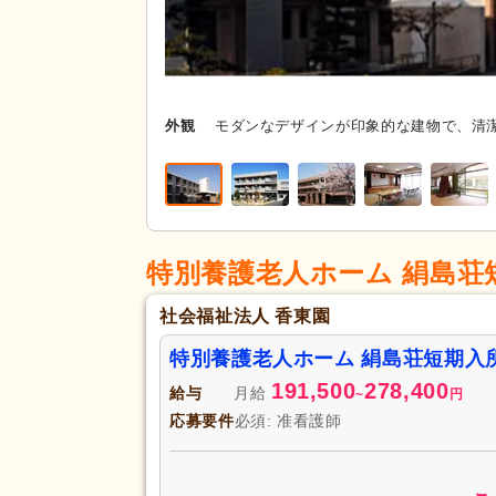
外観
モダンなデザインが印象的な建物で、清
特別養護老人ホーム 絹島荘
社会福祉法人 香東園
特別養護老人ホーム 絹島荘短期入
191,500
278,400
給与
月給
~
円
応募要件
必須: 准看護師