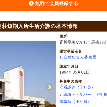
無料で会員登録する
島荘短期入所生活介護の基本情報
住所
香川県東かがわ市馬篠1227
運営事業者名
社会福祉法人 香東園
設立年月日
1994年05月01日
募集中の職種
准看護師（正社員）
介護職・ヘルパー（正社
看護師（正社員）