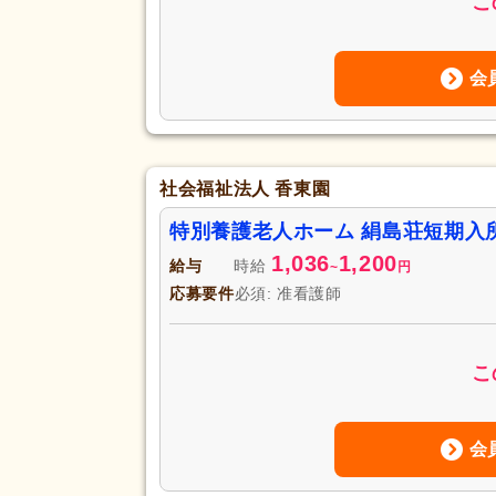
こ
会
社会福祉法人 香東園
特別養護老人ホーム 絹島荘短期入
1,036
1,200
給与
時給
~
円
応募要件
必須: 准看護師
こ
会