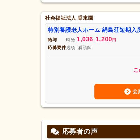
社会福祉法人 香東園
特別養護老人ホーム 絹島荘短期入
1,036
1,200
給与
時給
~
円
応募要件
必須: 看護師
こ
会
応募者の声