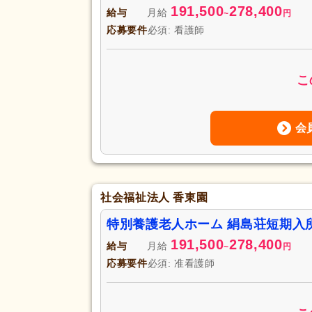
191,500
278,400
給与
月給
~
円
応募要件
必須: 看護師
こ
会
社会福祉法人 香東園
特別養護老人ホーム 絹島荘短期入
191,500
278,400
給与
月給
~
円
応募要件
必須: 准看護師