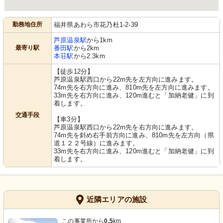
勤務地住所
福井県あわら市花乃杜1-2-39
芦原温泉駅
から1km
最寄り駅
番田駅
から2km
本荘駅
から2.3km
【徒歩12分】
芦原温泉駅西口から22m先を左方向に進みます。
74m先を右方向に進み、810m先を左方向に進みます。
33m先を右方向に進み、120m進むと「加納老健」に到
着します。
交通手段
【車3分】
芦原温泉駅西口から22m先を右方向に進みます。
74m先を斜め右手前方向に進み、810m先を左方向（県
道１２２号線）に進みます。
33m先を右方向に進み、120m進むと「加納老健」に到
着します。
近隣エリアの施設
この事業所から
0.5
km