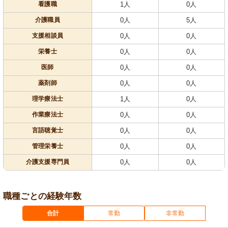
看護職
1人
0人
介護職員
0人
5人
支援相談員
0人
0人
栄養士
0人
0人
医師
0人
0人
薬剤師
0人
0人
理学療法士
1人
0人
作業療法士
0人
0人
言語聴覚士
0人
0人
管理栄養士
0人
0人
介護支援専門員
0人
0人
職種ごとの経験年数
合計
常勤
非常勤