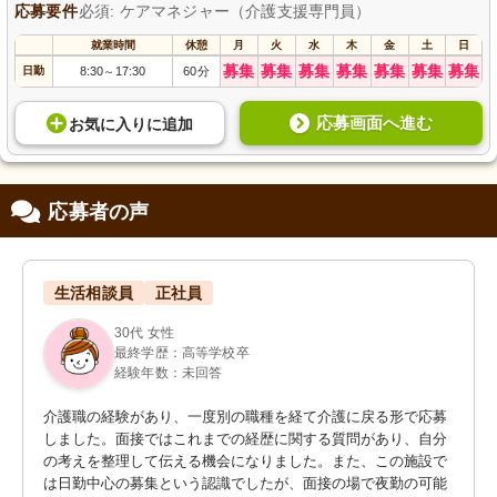
応募要件
必須: ケアマネジャー（介護支援専門員）
就業時間
休憩
月
火
水
木
金
土
日
募集
募集
募集
募集
募集
募集
募集
日勤
8:30
17:30
60分
～
応募画面へ進む
お気に入り
に
追加
応募者の声
生活相談員
正社員
30代 女性
最終学歴：高等学校卒
経験年数：未回答
介護職の経験があり、一度別の職種を経て介護に戻る形で応募
しました。面接ではこれまでの経歴に関する質問があり、自分
の考えを整理して伝える機会になりました。また、この施設で
は日勤中心の募集という認識でしたが、面接の場で夜勤の可能