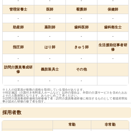
-
-
-
-
管理栄養士
医師
看護師
保健師
-
-
-
-
助産師
薬剤師
歯科医師
歯科衛生士
-
-
-
-
生活援助従事者研
指圧師
はり師
きゅう師
修
-
-
-
-
訪問介護員養成研
義肢装具士
その他
修
-
-
-
※１人の従業員が複数の資格を取得している場合があります。
※特定施設（介護付き有料老人ホームなど）以外の場合は、外部の介護サービスを含めたおお
よその人数体制となります。あらかじめご了承ください。
※訪問介護員養成研修相当研修修了者：訪問介護員養成研修に相当するものとして都道府県知
事が認めた研修の修了者を指す。
採用者数
常勤
非常勤