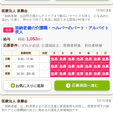
医療法人 泉壽会
7月28日更新
「加納老健」は訪問介護からデイケアまで幅広いサービスを誇り、心を込めた
温かい介護と、和やかで何でも気楽に相談できる環境が特徴です。
加納老健の介護職・ヘルパーのパート・アルバイト
急募
求人
1,053
給与
時給
~
円
応募要件
いずれか必須: 介護福祉士、実務者研修、初任者研修
就業時間
休憩
月
火
水
木
金
土
日
急募
急募
急募
急募
急募
急募
急募
日勤
8:30
17:30
-
～
急募
急募
急募
急募
急募
急募
急募
遅番
12:00
21:00
-
～
急募
急募
急募
急募
急募
急募
急募
夜勤
16:30
翌9:30
-
～
応募画面へ進む
お気に入り
に
追加
医療法人 泉壽会
8月7日更新
「加納老健」は、利用者さまの自立支援と家庭復帰を目指し、医療管理下の個
別ケアと心身機能の向上に努める介護老人保健施設です。