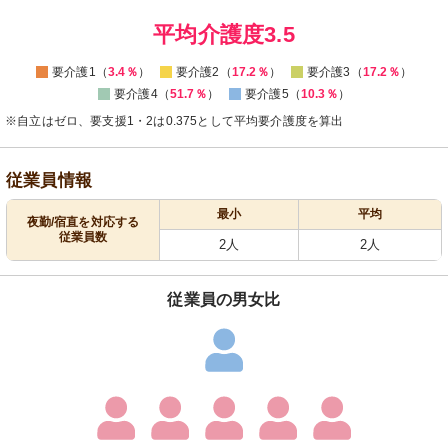
0
0
平均介護度3.5
要介護1（
3.4％
）
要介護2（
17.2％
）
要介護3（
17.2％
）
要介護4（
51.7％
）
要介護5（
10.3％
）
※自立はゼロ、要支援1・2は0.375として平均要介護度を算出
従業員情報
最小
平均
夜勤/宿直を対応する
従業員数
2人
2人
従業員の男女比