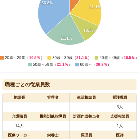
30
36.8%
28
21.1%
26
24
22
20
18
10.5%
16
14
21.1%
12
10
8
0
20歳～29歳（
10.5％
）
30歳～39歳（
21.1％
）
40歳～49歳（
10.5％
）
50歳～59歳（
21.1％
）
60歳～（
36.8％
）
職種ごとの従業員数
施設長
管理者
生活相談員
看護職員
-
-
-
3人
介護職員
機能訓練指導員
計画作成担当者
支援相談員
14人
-
-
1人
医療
ワーカー
栄養士
調理員
医師