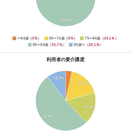
20
15
10
51.8%
5
0
-5
0
〜64歳（
0％
）
65〜74歳（
0％
）
75〜84歳（
24.1％
）
85〜94歳（
51.7％
）
95歳〜（
24.1％
）
利用者の要介護度
55
50
10.3%
45
17.2%
40
35
30
25
17.2%
20
51.8%
15
10
5