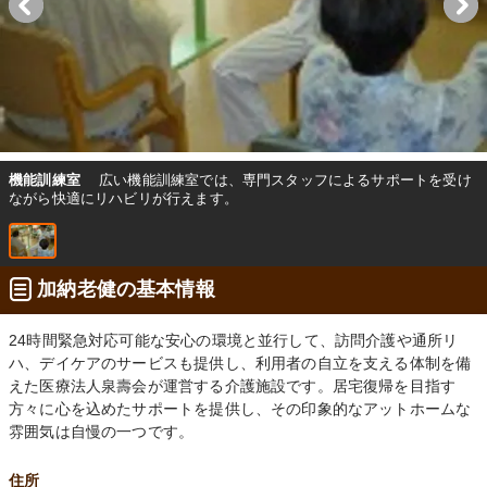
機能訓練室
広い機能訓練室では、専門スタッフによるサポートを受け
ながら快適にリハビリが行えます。
加納老健の基本情報
24時間緊急対応可能な安心の環境と並行して、訪問介護や通所リ
ハ、デイケアのサービスも提供し、利用者の自立を支える体制を備
えた医療法人泉壽会が運営する介護施設です。居宅復帰を目指す
方々に心を込めたサポートを提供し、その印象的なアットホームな
雰囲気は自慢の一つです。
住所