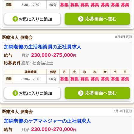
募集
募集
募集
募集
募集
募集
募集
日勤
8:30
17:30
60分
～
応募画面へ進む
お気に入り
に
追加
医療法人 泉壽会
8月4日更新
加納老健の生活相談員の正社員求人
230,000
275,000
給与
月給
~
円
応募要件
必須: 社会福祉士
就業時間
休憩
月
火
水
木
金
土
日
募集
募集
募集
募集
募集
募集
募集
日勤
8:30
17:30
60分
～
応募画面へ進む
お気に入り
に
追加
医療法人 泉壽会
7月28日更新
加納老健のケアマネジャーの正社員求人
230,000
270,000
給与
月給
~
円