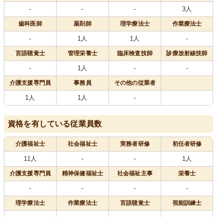
-
-
-
3人
歯科医師
薬剤師
理学療法士
作業療法士
-
1人
1人
-
言語聴覚士
管理栄養士
臨床検査技師
診療放射線技師
-
1人
-
-
介護支援専門員
事務員
その他の従業者
1人
1人
-
資格を有している従業員数
介護福祉士
社会福祉士
実務者研修
初任者研修
11人
-
-
1人
介護支援専門員
精神保健福祉士
社会福祉主事
栄養士
-
-
-
-
理学療法士
作業療法士
言語聴覚士
視能訓練士