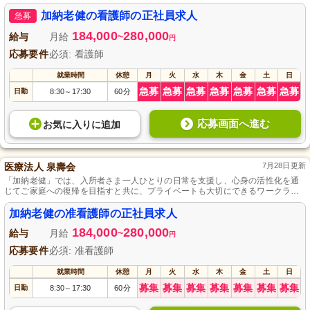
加納老健の看護師の正社員求人
急募
184,000
280,000
給与
月給
~
円
応募要件
必須: 看護師
就業時間
休憩
月
火
水
木
金
土
日
急募
急募
急募
急募
急募
急募
急募
日勤
8:30
17:30
60分
～
応募画面へ進む
お気に入り
に
追加
医療法人 泉壽会
7月28日更新
「加納老健」では、入所者さま一人ひとりの日常を支援し、心身の活性化を通
じてご家庭への復帰を目指すと共に、プライベートも大切にできるワークライ
フバランスの良い環境を提供します。
加納老健の准看護師の正社員求人
184,000
280,000
給与
月給
~
円
応募要件
必須: 准看護師
就業時間
休憩
月
火
水
木
金
土
日
募集
募集
募集
募集
募集
募集
募集
日勤
8:30
17:30
60分
～