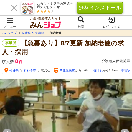
スカウトや選考の連絡を
無料インストール
通知でお知らせ
介護･医療求人サイト
メニュー
検索
ログインする
みんジョブ
医療法人 泉壽会
加納老健
【急募あり】8/7更新 加納老健の求
事業所
人・採用
8
介護老人保健施設
求人数
件
福井県
あわら市
花乃杜
芦原温泉駅
から1.0km
番田駅
から2.0km
本荘駅