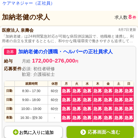
ケアマネジャー（正社員）
加納老健
の求人
8
求人数
件
医療法人 泉壽会
8月7日更新
「加納老健」は24時間緊急対応が可能な病院併設施設で、他職種と連携し、利
用者の自立を支援するとともに、和やかな職場環境で働きやすさも追求してい
ます。
加納老健の介護職・ヘルパーの正社員求人
急募
172,000
276,000
給与
月給
~
円
応募要件
必須: 初任者研修
歓迎: 介護福祉士
就業時間
休憩
月
火
水
木
金
土
日
急募
急募
急募
急募
急募
急募
急募
日勤
8:30
17:30
60分
～
急募
急募
急募
急募
急募
急募
急募
日勤
9:00
18:00
60分
～
急募
急募
急募
急募
急募
急募
急募
日勤
10:00
19:00
60分
～
急募
急募
急募
急募
急募
急募
急募
夜勤
16:30
翌9:30
-
～
応募画面へ進む
お気に入り
に
追加