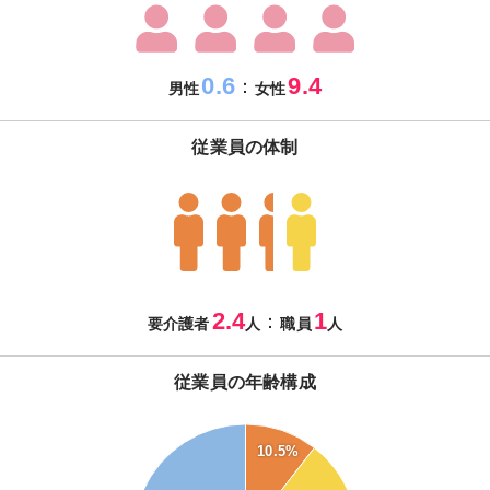
0.6
9.4
：
男性
女性
従業員の体制
2.4
1
：
要介護者
人
職員
人
従業員の年齢構成
38
36
10.5%
34
32