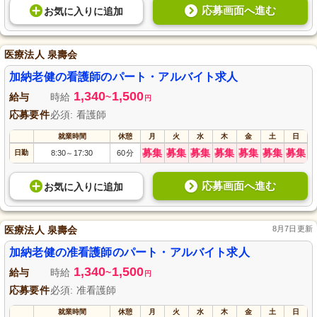
応募画面へ進む
お気に入り
に
追加
医療法人 泉壽会
加納老健の看護師のパート・アルバイト求人
1,340
1,500
給与
時給
~
円
応募要件
必須: 看護師
就業時間
休憩
月
火
水
木
金
土
日
募集
募集
募集
募集
募集
募集
募集
日勤
8:30
17:30
60分
～
応募画面へ進む
お気に入り
に
追加
医療法人 泉壽会
8月7日更新
加納老健の准看護師のパート・アルバイト求人
1,340
1,500
給与
時給
~
円
応募要件
必須: 准看護師
就業時間
休憩
月
火
水
木
金
土
日