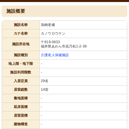
施設概要
施設名称
加納老健
カナ名称
カノウロウケン
〒919-0633
施設所在地
福井県あわら市花乃杜1-2-39
施設種別
介護老人保健施設
地上階・地下階
-
施設利用階数
-
入居定員
29名
居室総数
14室
敷地面積
-
延床面積
-
居室面積
-
建物構造
-