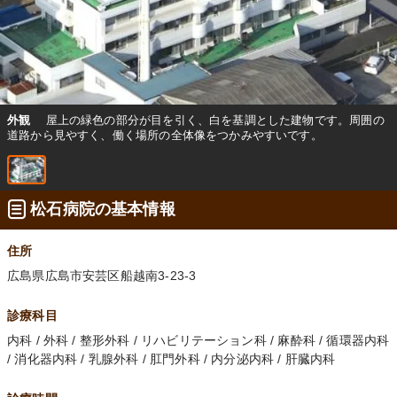
外観
屋上の緑色の部分が目を引く、白を基調とした建物です。周囲の
道路から見やすく、働く場所の全体像をつかみやすいです。
松石病院の基本情報
住所
広島県広島市安芸区船越南3-23-3
診療科目
内科 / 外科 / 整形外科 / リハビリテーション科 / 麻酔科 / 循環器内科
/ 消化器内科 / 乳腺外科 / 肛門外科 / 内分泌内科 / 肝臓内科