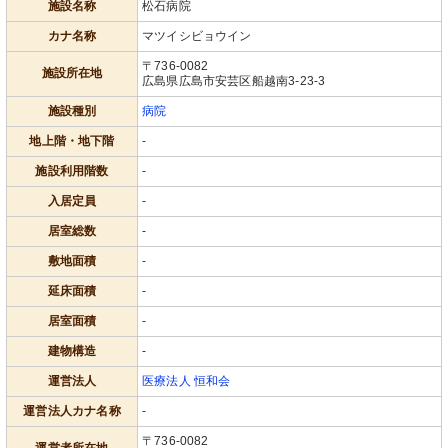
施設名称
松石病院
カナ名称
マツイシビョウイン
〒736-0082
施設所在地
広島県広島市安芸区船越南3-23-3
施設種別
病院
地上階・地下階
-
施設利用階数
-
入居定員
-
居室総数
-
敷地面積
-
延床面積
-
居室面積
-
建物構造
-
運営法人
医療法人 恒和会
運営法人カナ名称
-
〒736-0082