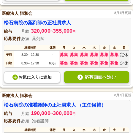
医療法人 恒和会
8月4日更新
松石病院の薬剤師の正社員求人
320,000
355,000
給与
月給
~
円
応募要件
必須: 薬剤師
就業時間
休憩
月
火
水
木
金
土
日
募集
募集
募集
募集
募集
募集
定休
午前
8:30
12:30
-
～
募集
募集
募集
募集
募集
募集
定休
日勤
8:30
17:30
60分
～
応募画面へ進む
お気に入り
に
追加
医療法人 恒和会
8月7日更新
松石病院の准看護師の正社員求人 （主任候補）
190,000
300,000
給与
月給
~
円
応募要件
必須: 准看護師
就業時間
休憩
月
火
水
木
金
土
日