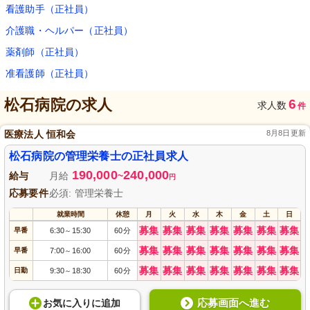
看護助手（正社員）
介護職・ヘルパー（正社員）
薬剤師（正社員）
准看護師（正社員）
松石病院
の求人
6
求人数
件
医療法人 恒和会
8月8日更新
松石病院の管理栄養士の正社員求人
190,000
240,000
給与
月給
~
円
応募要件
必須: 管理栄養士
就業時間
休憩
月
火
水
木
金
土
日
募集
募集
募集
募集
募集
募集
募集
早番
6:30
15:30
60分
～
募集
募集
募集
募集
募集
募集
募集
早番
7:00
16:00
60分
～
募集
募集
募集
募集
募集
募集
募集
日勤
9:30
18:30
60分
～
応募画面へ進む
お気に入り
に
追加