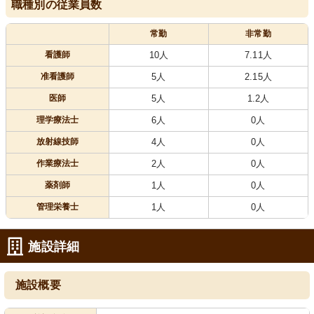
職種別の従業員数
常勤
非常勤
看護師
10人
7.11人
准看護師
5人
2.15人
医師
5人
1.2人
理学療法士
6人
0人
放射線技師
4人
0人
作業療法士
2人
0人
薬剤師
1人
0人
管理栄養士
1人
0人
施設詳細
施設概要