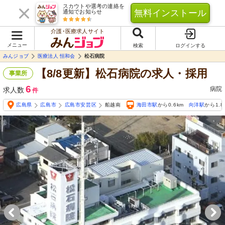
スカウトや選考の連絡を
無料インストール
通知でお知らせ
介護･医療求人サイト
メニュー
検索
ログインする
みんジョブ
医療法人 恒和会
松石病院
【8/8更新】松石病院の求人・採用
事業所
6
病院
求人数
件
広島県
広島市
広島市安芸区
船越南
海田市駅
から0.6km
向洋駅
から1.8