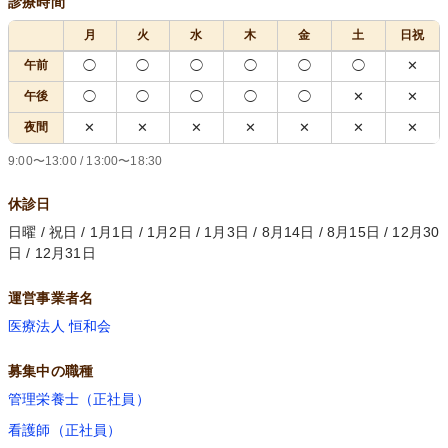
診療時間
月
火
水
木
金
土
日祝
午前
◯
◯
◯
◯
◯
◯
✕
午後
◯
◯
◯
◯
◯
✕
✕
夜間
✕
✕
✕
✕
✕
✕
✕
9:00〜13:00 / 13:00〜18:30
休診日
日曜 / 祝日 / 1月1日 / 1月2日 / 1月3日 / 8月14日 / 8月15日 / 12月30
日 / 12月31日
運営事業者名
医療法人 恒和会
募集中の職種
管理栄養士（正社員）
看護師（正社員）