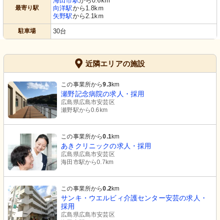
海田市駅
から0.6km
最寄り駅
向洋駅
から1.8km
矢野駅
から2.1km
駐車場
30台
近隣エリアの施設
この事業所から
9.3
km
瀬野記念病院の求人・採用
広島県広島市安芸区
瀬野駅から0.6km
この事業所から
0.1
km
あきクリニックの求人・採用
広島県広島市安芸区
海田市駅から0.7km
この事業所から
0.2
km
サンキ・ウエルビィ介護センター安芸の求人・
採用
広島県広島市安芸区