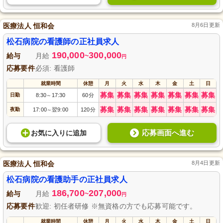
医療法人 恒和会
8月6日更新
松石病院の看護師の正社員求人
190,000
300,000
給与
月給
~
円
応募要件
必須: 看護師
就業時間
休憩
月
火
水
木
金
土
日
募集
募集
募集
募集
募集
募集
募集
日勤
8:30
17:30
60分
～
募集
募集
募集
募集
募集
募集
募集
夜勤
17:00
翌9:00
120分
～
応募画面へ進む
お気に入り
に
追加
医療法人 恒和会
8月4日更新
松石病院の看護助手の正社員求人
186,700
207,000
給与
月給
~
円
応募要件
歓迎: 初任者研修 ※無資格の方でも応募可能です。
就業時間
休憩
月
火
水
木
金
土
日