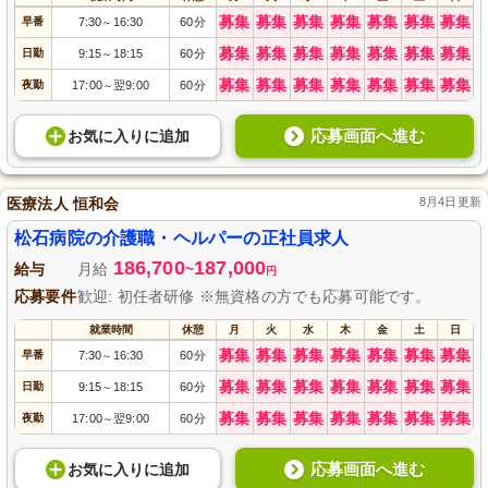
募集
募集
募集
募集
募集
募集
募集
早番
7:30
16:30
60分
～
募集
募集
募集
募集
募集
募集
募集
日勤
9:15
18:15
60分
～
募集
募集
募集
募集
募集
募集
募集
夜勤
17:00
翌9:00
60分
～
応募画面へ進む
お気に入り
に
追加
医療法人 恒和会
8月4日更新
松石病院の介護職・ヘルパーの正社員求人
186,700
187,000
給与
月給
~
円
応募要件
歓迎: 初任者研修 ※無資格の方でも応募可能です。
就業時間
休憩
月
火
水
木
金
土
日
募集
募集
募集
募集
募集
募集
募集
早番
7:30
16:30
60分
～
募集
募集
募集
募集
募集
募集
募集
日勤
9:15
18:15
60分
～
募集
募集
募集
募集
募集
募集
募集
夜勤
17:00
翌9:00
60分
～
応募画面へ進む
お気に入り
に
追加