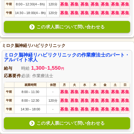
募集
募集
募集
募集
募集
募集
募集
午前
8:00
12:30(4
8h)
120分
～
～
募集
募集
募集
募集
募集
募集
募集
午後
14:30
18:00(4
8h)
120分
～
～
この求人票について問い合わせる
ミロク脳神経リハビリクリニック
ミロク脳神経リハビリクリニックの作業療法士のパート・
アルバイト求人
1,300
1,550
給与
時給
~
円
応募要件
必須: 作業療法士
就業時間
休憩
月
火
水
木
金
土
日
募集
募集
募集
募集
募集
募集
募集
午前
8:00
11:30
-
～
募集
募集
募集
募集
募集
募集
募集
午前
8:00
12:30
120分
～
募集
募集
募集
募集
募集
募集
募集
午後
14:30
18:00
-
～
この求人票について問い合わせる