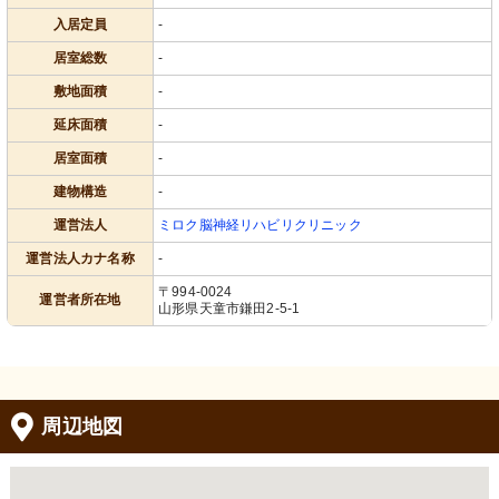
入居定員
-
居室総数
-
敷地面積
-
延床面積
-
居室面積
-
建物構造
-
運営法人
ミロク脳神経リハビリクリニック
運営法人カナ名称
-
〒994-0024
運営者所在地
山形県天童市鎌田2-5-1
周辺地図