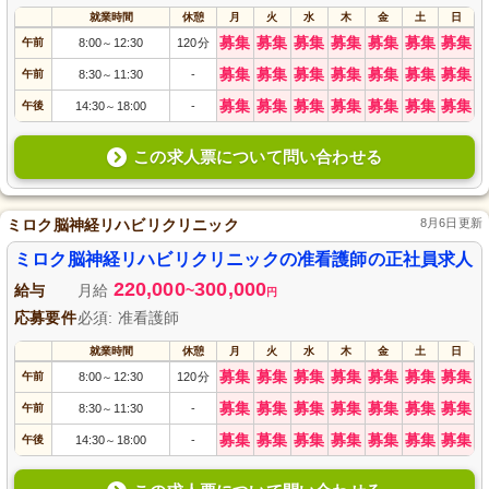
就業時間
休憩
月
火
水
木
金
土
日
募集
募集
募集
募集
募集
募集
募集
午前
8:00
12:30
120分
～
募集
募集
募集
募集
募集
募集
募集
午前
8:30
11:30
-
～
募集
募集
募集
募集
募集
募集
募集
午後
14:30
18:00
-
～
この求人票について問い合わせる
ミロク脳神経リハビリクリニック
8月6日更新
ミロク脳神経リハビリクリニックの准看護師の正社員求人
220,000
300,000
給与
月給
~
円
応募要件
必須: 准看護師
就業時間
休憩
月
火
水
木
金
土
日
募集
募集
募集
募集
募集
募集
募集
午前
8:00
12:30
120分
～
募集
募集
募集
募集
募集
募集
募集
午前
8:30
11:30
-
～
募集
募集
募集
募集
募集
募集
募集
午後
14:30
18:00
-
～