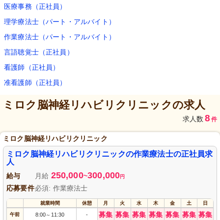
医療事務（正社員）
理学療法士（パート・アルバイト）
作業療法士（パート・アルバイト）
言語聴覚士（正社員）
看護師（正社員）
准看護師（正社員）
ミロク脳神経リハビリクリニック
の求人
8
求人数
件
ミロク脳神経リハビリクリニック
ミロク脳神経リハビリクリニックの作業療法士の正社員求
人
250,000
300,000
給与
月給
~
円
応募要件
必須: 作業療法士
就業時間
休憩
月
火
水
木
金
土
日
募集
募集
募集
募集
募集
募集
募集
午前
8:00
11:30
-
～