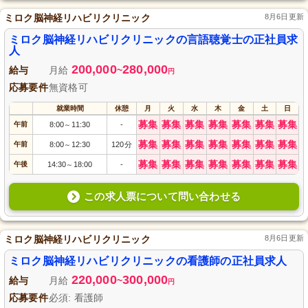
ミロク脳神経リハビリクリニック
8月6日更新
ミロク脳神経リハビリクリニックの言語聴覚士の正社員求
人
200,000
280,000
給与
月給
~
円
応募要件
無資格可
就業時間
休憩
月
火
水
木
金
土
日
募集
募集
募集
募集
募集
募集
募集
午前
8:00
11:30
-
～
募集
募集
募集
募集
募集
募集
募集
午前
8:00
12:30
120分
～
募集
募集
募集
募集
募集
募集
募集
午後
14:30
18:00
-
～
この求人票について問い合わせる
ミロク脳神経リハビリクリニック
8月6日更新
ミロク脳神経リハビリクリニックの看護師の正社員求人
220,000
300,000
給与
月給
~
円
応募要件
必須: 看護師