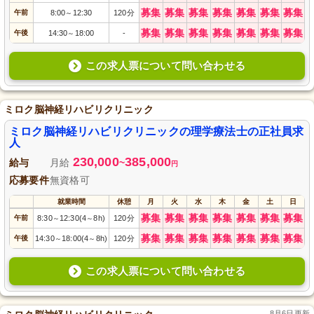
募集
募集
募集
募集
募集
募集
募集
午前
8:00
12:30
120分
～
募集
募集
募集
募集
募集
募集
募集
午後
14:30
18:00
-
～
この求人票について問い合わせる
ミロク脳神経リハビリクリニック
ミロク脳神経リハビリクリニックの理学療法士の正社員求
人
230,000
385,000
給与
月給
~
円
応募要件
無資格可
就業時間
休憩
月
火
水
木
金
土
日
募集
募集
募集
募集
募集
募集
募集
午前
8:30
12:30(4
8h)
120分
～
～
募集
募集
募集
募集
募集
募集
募集
午後
14:30
18:00(4
8h)
120分
～
～
この求人票について問い合わせる
8月6日更新