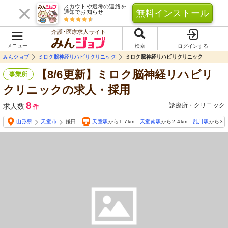
スカウトや選考の連絡を
無料インストール
通知でお知らせ
介護･医療求人サイト
メニュー
検索
ログインする
みんジョブ
ミロク脳神経リハビリクリニック
ミロク脳神経リハビリクリニック
【8/6更新】ミロク脳神経リハビリ
事業所
クリニックの求人・採用
8
診療所・クリニック
求人数
件
山形県
天童市
鎌田
天童駅
から1.7km
天童南駅
から2.4km
乱川駅
から3.6