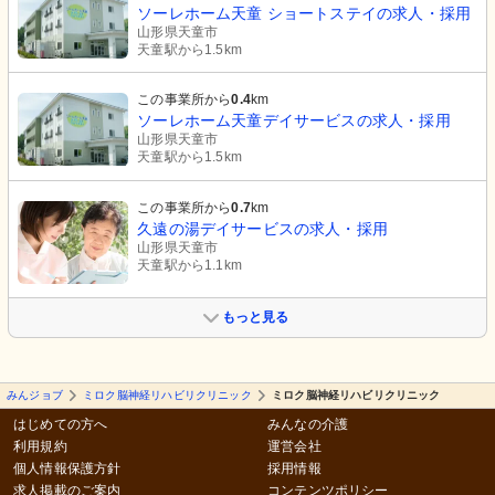
ソーレホーム天童 ショートステイの求人・採用
山形県天童市
天童駅から1.5km
この事業所から
0.4
km
ソーレホーム天童デイサービスの求人・採用
山形県天童市
天童駅から1.5km
この事業所から
0.7
km
久遠の湯デイサービスの求人・採用
山形県天童市
天童駅から1.1km
もっと見る
みんジョブ
ミロク脳神経リハビリクリニック
ミロク脳神経リハビリクリニック
はじめての方へ
みんなの介護
利用規約
運営会社
個人情報保護方針
採用情報
求人掲載のご案内
コンテンツポリシー