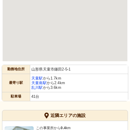
勤務地住所
山形県天童市鎌田2-5-1
天童駅
から1.7km
最寄り駅
天童南駅
から2.4km
乱川駅
から3.6km
駐車場
41台
近隣エリアの施設
この事業所から
0.4
km