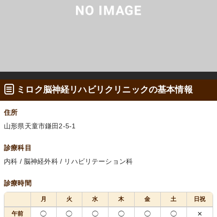
ミロク脳神経リハビリクリニックの基本情報
住所
山形県天童市鎌田2-5-1
診療科目
内科 / 脳神経外科 / リハビリテーション科
診療時間
月
火
水
木
金
土
日祝
午前
◯
◯
◯
◯
◯
◯
✕