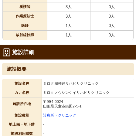
看護師
3人
0人
作業療法士
3人
0人
医師
1人
0人
放射線技師
1人
0人
施設詳細
施設概要
施設名称
ミロク脳神経リハビリクリニック
カナ名称
ミロクノウシンケイリハビリクリニック
〒994-0024
施設所在地
山形県天童市鎌田2-5-1
施設種別
診療所・クリニック
地上階・地下階
-
施設利用階数
-