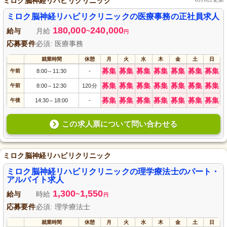
ミロク脳神経リハビリクリニック
ミロク脳神経リハビリクリニックの医療事務の正社員求人
180,000
240,000
給与
月給
~
円
応募要件
必須: 医療事務
就業時間
休憩
月
火
水
木
金
土
日
募集
募集
募集
募集
募集
募集
募集
午前
8:00
11:30
-
～
募集
募集
募集
募集
募集
募集
募集
午前
8:00
12:30
120分
～
募集
募集
募集
募集
募集
募集
募集
午後
14:30
18:00
-
～
この求人票について問い合わせる
ミロク脳神経リハビリクリニック
ミロク脳神経リハビリクリニックの理学療法士のパート・
アルバイト求人
1,300
1,550
給与
時給
~
円
応募要件
必須: 理学療法士
就業時間
休憩
月
火
水
木
金
土
日