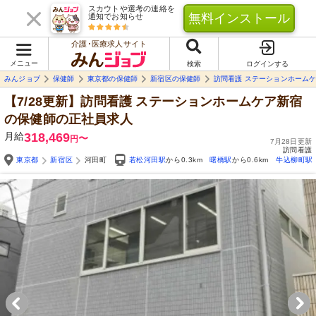
スカウトや選考の連絡を
無料インストール
通知でお知らせ
介護･医療求人サイト
メニュー
検索
ログインする
みんジョブ
保健師
東京都の保健師
新宿区の保健師
訪問看護 ステーションホーム
【7/28更新】訪問看護 ステーションホームケア新宿
の保健師の正社員求人
月給
318,469
〜
円
7月28日更新
訪問看護
東京都
新宿区
河田町
若松河田駅
から0.3km
曙橋駅
から0.6km
牛込柳町駅