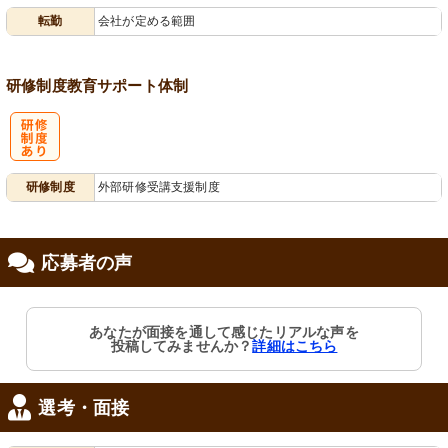
転勤
会社が定める範囲
会保険完備
児施設あり
研修制度
教育
サポート体制
研
研修制度
外部研修受講支援制度
修制度あり
応募者の声
あなたが面接を通して感じたリアルな声を
投稿してみませんか？
詳細はこちら
選考・面接