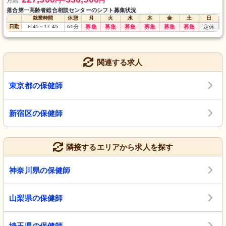
月給
円
円
〜
落合第一高齢者総合相談センターのシフト募集状況
就業時間
休憩
月
火
水
木
金
土
日
日勤
8:45
～
17:45
60
分
募集
募集
募集
募集
募集
募集
定休
関連する求人
東京都の保健師
新宿区の保健師
隣接するエリアから求人を探す
神奈川県の保健師
山梨県の保健師
埼玉県の保健師