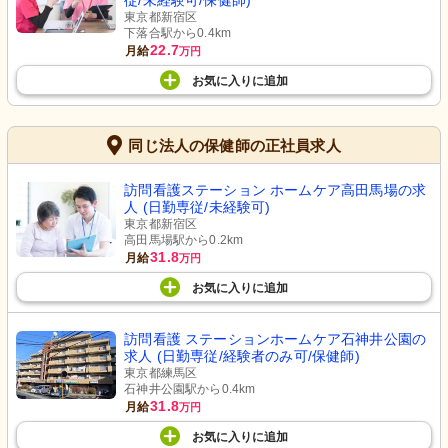
従/未経験可/保健師)
東京都新宿区
下落合駅から0.4km
22.7
月給
万円
お気に入り
に
追加
同じ法人の保健師の正社員求人
訪問看護ステーション ホームケア高田馬場の求
人 (日勤専従/未経験可)
東京都新宿区
高田馬場駅から0.2km
31.8
月給
万円
お気に入り
に
追加
訪問看護 ステーションホームケア石神井公園の
求人 (日勤専従/経験者のみ可/保健師)
東京都練馬区
石神井公園駅から0.4km
31.8
月給
万円
お気に入り
に
追加