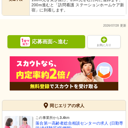
200m進むと「訪問看護 ステーションホームケア新
宿」に到着します。
2026/07/28 更新
応募画面
進む
へ
お気に入り
同じエリアの求人
この事業所から
3.4
km
落合第一高齢者総合相談センターの求人 (日勤専