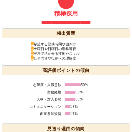
積極採用
頻出質問
希望する勤務時間や働き方
土曜日や日曜日の勤務可否
実務で活かせる技術やスキル
仕事内容や役割への理解度
高評価ポイントの傾向
志望度・入職意欲
50%
実務経験
33%
人柄・対人姿勢
33%
コミュニケーション
17%
面接参加姿勢
17%
見送り理由の傾向