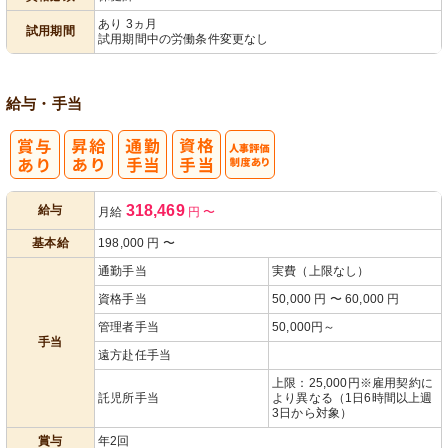
あり 3ヵ月
試用期間
試用期間中の労働条件変更なし
給与・手当
人事評価制度
318,469
給与
月給
円
〜
あり
基本給
198,000
円
〜
通勤手当
実費（上限なし）
資格手当
50,000 円 〜 60,000 円
管理者手当
50,000円～
手当
遠方赴任手当
上限：25,000円※雇用契約に
託児所手当
より異なる（1日6時間以上週
3日から対象）
賞与
年2回