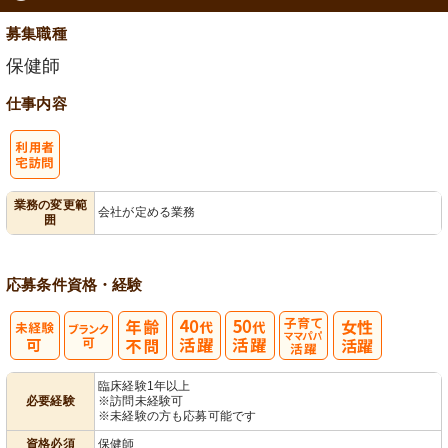
募集職種
保健師
仕事内容
利
業務の変更範
会社が定める業務
囲
用者宅訪問
応募条件
資格・経験
子育てママパ
臨床経験1年以上
必要経験
※訪問未経験可
パ活躍
※未経験の方も応募可能です
資格必須
保健師