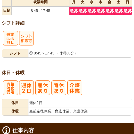
就業時間
月
火
水
木
金
土
日
日勤
急募
急募
急募
急募
急募
急募
急募
8:45
17:45
～
シフト詳細
残
シ
シフト
① 8:45〜17:45 （休憩60分）
業ほぼなし
フト相談可
休日・休暇
有
休日
週休2日
給消化促進
休暇
産前産後休業、育児休業、介護休業
仕事内容