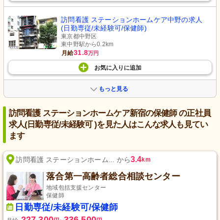
訪問看護 ステーションホームケア中野の求人
(日勤専従/未経験可/保健師)
東京都中野区
東中野駅から0.2km
31.8
月給
万円
お気に入り
に
追加
もっと見る
訪問看護 ステーションホームケア新宿の保健師 の正社員
求人(日勤専従/未経験可 )を見た人はこんな求人も見てい
ます
3.4
訪問看護 ステーションホーム... から
km
落合第一高齢者総合相談センター
地域包括支援センター
保健師
日勤専従/未経験可/保健師
227,300
336,500