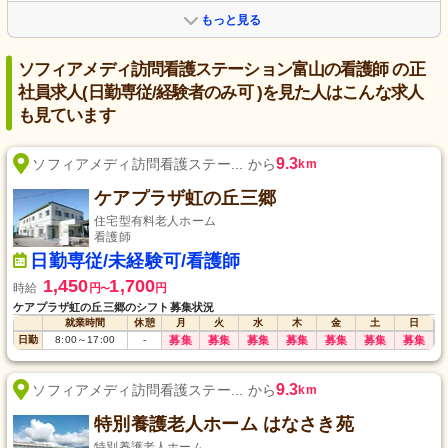
もっと見る
ソフィアメディ訪問看護ステーション富山の看護師 の正
社員求人(日勤専従/経験者のみ可 )を見た人はこんな求人
も見ています
9.3
ソフィアメディ訪問看護ステー... から
km
ケアプラザ虹の丘三郷
住宅型有料老人ホーム
看護師
日勤専従/未経験可/看護師
1,450
1,700
時給
円
円
〜
ケアプラザ虹の丘三郷のシフト募集状況
就業時間
休憩
月
火
水
木
金
土
日
日勤
8:00
～
17:00
-
募集
募集
募集
募集
募集
募集
募集
9.3
ソフィアメディ訪問看護ステー... から
km
特別養護老人ホーム はなさき苑
特別養護老人ホーム