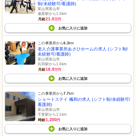
制/未経験可/看護師)
富山県富山市
速星駅から1.3km
21.0
月給
万円
お気に入り
に
追加
この事業所から
6.3
km
老人介護事業所あさひホームの求人 (シフト制/
未経験可/看護師)
富山県富山市
呉羽駅から1.0km
18.9
月給
万円
お気に入り
に
追加
この事業所から
7.7
km
ショートステイ 楓和の求人 (シフト制/未経験可/
看護師)
富山県富山市
千里駅から1.1km
1,200
時給
円
お気に入り
に
追加