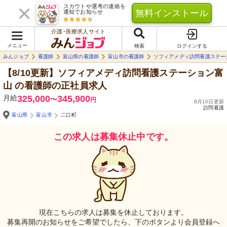
スカウトや選考の連絡を
無料インストール
通知でお知らせ
介護･医療求人サイト
メニュー
検索
ログインする
みんジョブ
看護師
富山県の看護師
富山市の看護師
ソフィアメディ訪問看護ステー
【8/10更新】ソフィアメディ訪問看護ステーション富
山
の看護師の正社員求人
月給
325,000
345,900
〜
円
8月10日更新
訪問看護
富山県
富山市
二口町
この求人は募集休止中です。
現在こちらの求人は募集を休止しております。
募集再開のお知らせをご希望でしたら、下のボタンより会員登録へ