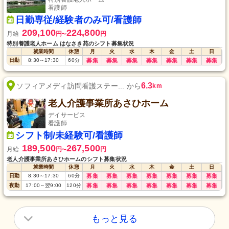
看護師
日勤専従/経験者のみ可/看護師
209,100
224,800
月給
円
円
〜
特別養護老人ホーム はなさき苑のシフト募集状況
就業時間
休憩
月
火
水
木
金
土
日
日勤
8:30
～
17:30
60
分
募集
募集
募集
募集
募集
募集
募集
6.3
ソフィアメディ訪問看護ステー... から
km
老人介護事業所あさひホーム
デイサービス
看護師
シフト制/未経験可/看護師
189,500
267,500
月給
円
円
〜
老人介護事業所あさひホームのシフト募集状況
就業時間
休憩
月
火
水
木
金
土
日
日勤
8:30
～
17:30
60
分
募集
募集
募集
募集
募集
募集
募集
夜勤
17:00
～
翌9:00
120
分
募集
募集
募集
募集
募集
募集
募集
もっと見る