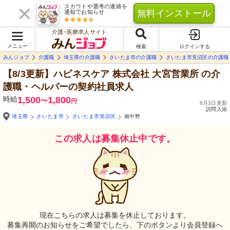
スカウトや選考の連絡を
無料インストール
通知でお知らせ
介護･医療求人サイト
メニュー
検索
ログインする
みんジョブ
介護職
埼玉県の介護職
さいたま市の介護職
さいたま市見沼区の介護職
【8/3更新】ハピネスケア 株式会社 大宮営業所
の介
護職・ヘルパーの契約社員求人
時給
1,500
1,800
〜
円
8月3日更新
訪問入浴
埼玉県
さいたま市
さいたま市見沼区
南中野
この求人は募集休止中です。
現在こちらの求人は募集を休止しております。
募集再開のお知らせをご希望でしたら、下のボタンより会員登録へ