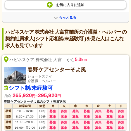
お気に入り
に
追加
もっと見る
ハピネスケア 株式会社 大宮営業所の介護職・ヘルパー の
契約社員求人(シフト応相談/未経験可 )を見た人はこんな
求人も見ています
5.3
ハピネスケア 株式会社 大宮... から
km
春野ケアセンターそよ風
ショートステイ
介護職・ヘルパー
シフト制/未経験可
265,920
295,920
月給
円
円
〜
春野ケアセンターそよ風のシフト募集状況
就業時間
休憩
月
火
水
木
金
土
日
早番
7:00
～
16:00
60
分
募集
募集
募集
募集
募集
募集
募集
日勤
8:30
～
17:30
60
分
募集
募集
募集
募集
募集
募集
募集
遅番
11:00
～
20:00
60
分
募集
募集
募集
募集
募集
募集
募集
夜勤
16:00
～
翌9:00
60
分
募集
募集
募集
募集
募集
募集
募集