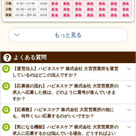
日勤
8:30
～
17:30
60
分
募集
募集
募集
募集
募集
募集
募集
日勤
10:30
～
19:30
60
分
募集
募集
募集
募集
募集
募集
募集
夜勤
16:30
～
翌9:30
60
分
募集
募集
募集
募集
募集
募集
募集
もっと見る
よくある質問
【運営法人】ハピネスケア 株式会社 大宮営業所を運営
しているのはどこの法人ですか？
【応募後の流れ】ハピネスケア 株式会社 大宮営業所の
求人へ応募した後は、どのように選考が進んでいきま
すか？
【応募数】ハピネスケア 株式会社 大宮営業所の他に
も、何件くらい応募するのがいいですか？
【気になる機能】ハピネスケア 株式会社 大宮営業所の
求人に応募するかは悩んでいる場合、どうすればよい