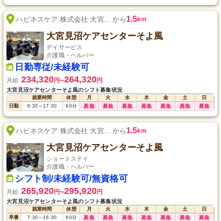
1.5
ハピネスケア 株式会社 大宮... から
km
大宮見沼ケアセンターそよ風
デイサービス
介護職・ヘルパー
日勤専従/未経験可
234,320
264,320
月給
円
円
〜
大宮見沼ケアセンターそよ風のシフト募集状況
就業時間
休憩
月
火
水
木
金
土
日
日勤
8:30
～
17:30
60
分
募集
募集
募集
募集
募集
募集
募集
1.5
ハピネスケア 株式会社 大宮... から
km
大宮見沼ケアセンターそよ風
ショートステイ
介護職・ヘルパー
シフト制/未経験可/無資格可
265,920
295,920
月給
円
円
〜
大宮見沼ケアセンターそよ風のシフト募集状況
就業時間
休憩
月
火
水
木
金
土
日
早番
7:30
～
16:30
60
分
募集
募集
募集
募集
募集
募集
募集