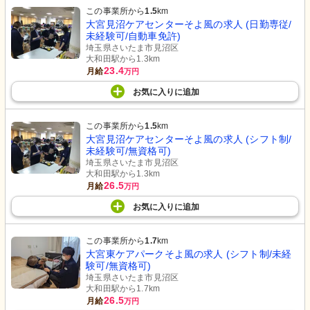
この事業所から
1.5
km
大宮見沼ケアセンターそよ風の求人 (日勤専従/
未経験可/自動車免許)
埼玉県さいたま市見沼区
大和田駅から1.3km
23.4
月給
万円
お気に入り
に
追加
この事業所から
1.5
km
大宮見沼ケアセンターそよ風の求人 (シフト制/
未経験可/無資格可)
埼玉県さいたま市見沼区
大和田駅から1.3km
26.5
月給
万円
お気に入り
に
追加
この事業所から
1.7
km
大宮東ケアパークそよ風の求人 (シフト制/未経
験可/無資格可)
埼玉県さいたま市見沼区
大和田駅から1.7km
26.5
月給
万円