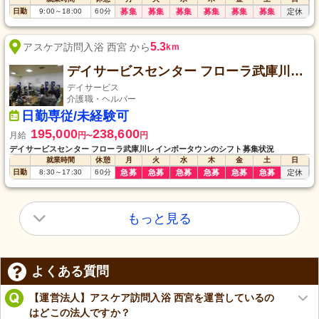
日勤
9:00
～
18:00
60
分
募集
募集
募集
募集
募集
募集
定休
5.3
アスケア訪問入浴 西宮 から
km
デイサービスセンター フローラ武庫川レインボータウン
デイサービス
介護職・ヘルパー
日勤専従/未経験可
195,000
238,600
月給
円
円
〜
デイサービスセンター フローラ武庫川レインボータウンのシフト募集状況
就業時間
休憩
月
火
水
木
金
土
日
日勤
8:30
～
17:30
60
分
急募
急募
急募
急募
急募
急募
定休
もっと見る
よくある質問
【運営法人】アスケア訪問入浴 西宮を運営しているの
はどこの法人ですか？