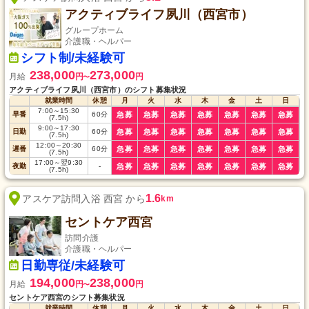
アクティブライフ夙川（西宮市）
グループホーム
介護職・ヘルパー
シフト制/未経験可
238,000
273,000
月給
円
円
〜
アクティブライフ夙川（西宮市）のシフト募集状況
就業時間
休憩
月
火
水
木
金
土
日
7:00
～
15:30
早番
60
分
急募
急募
急募
急募
急募
急募
急募
(7.5h)
9:00
～
17:30
日勤
60
分
急募
急募
急募
急募
急募
急募
急募
(7.5h)
12:00
～
20:30
遅番
60
分
急募
急募
急募
急募
急募
急募
急募
(7.5h)
17:00
～
翌9:30
夜勤
-
急募
急募
急募
急募
急募
急募
急募
(7.5h)
1.6
アスケア訪問入浴 西宮 から
km
セントケア西宮
訪問介護
介護職・ヘルパー
日勤専従/未経験可
194,000
238,000
月給
円
円
〜
セントケア西宮のシフト募集状況
就業時間
休憩
月
火
水
木
金
土
日