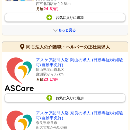
西宮北口駅から0.8km
24.8
月給
万円
お気に入り
に
追加
もっと見る
同じ法人の介護職・ヘルパーの正社員求人
アスケア訪問入浴 岡山の求人 (日勤専従/未経験
可/自動車免許)
岡山県岡山市北区
庭瀬駅から0.7km
23.1
月給
万円
お気に入り
に
追加
アスケア訪問入浴 奈良の求人 (日勤専従/未経験
可/自動車免許)
奈良県奈良市
新大宮駅から0.6km