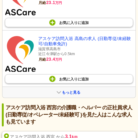
23.1
月給
万円
お気に入り
に
追加
アスケア訪問入浴 高島の求人 (日勤専従/未経験
可/自動車免許)
滋賀県高島市
近江今津駅から0.5km
23.4
月給
万円
お気に入り
に
追加
もっと見る
アスケア訪問入浴 西宮の介護職・ヘルパー の正社員求人
(日勤専従/オペレーター/未経験可 )を見た人はこんな求人
も見ています
3.1
アスケア訪問入浴 西宮 から
km