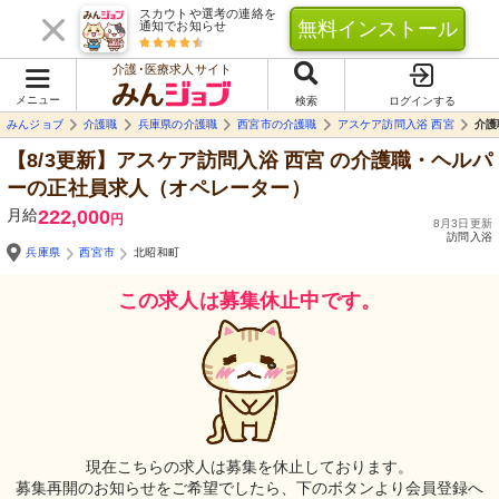
スカウトや選考の連絡を
無料インストール
通知でお知らせ
介護･医療求人サイト
メニュー
検索
ログインする
みんジョブ
介護職
兵庫県の介護職
西宮市の介護職
アスケア訪問入浴 西宮
介護
【8/3更新】アスケア訪問入浴 西宮
の介護職・ヘルパ
ーの正社員求人（オペレーター）
月給
222,000
円
8月3日更新
訪問入浴
兵庫県
西宮市
北昭和町
この求人は募集休止中です。
現在こちらの求人は募集を休止しております。
募集再開のお知らせをご希望でしたら、下のボタンより会員登録へ