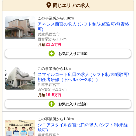
同じエリアの求人
この事業所から
0.8
km
アネシス西宮の求人 (シフト制/未経験可/無資格
可)
兵庫県西宮市
西宮駅から1.1km
21.5
月給
万円
お気に入り
に
追加
この事業所から
1
km
スマイルコート広田の求人 (シフト制/未経験可/
初任者研修（旧ヘルパー2級）)
兵庫県西宮市
西宮駅から1.1km
19.5
月給
万円
お気に入り
に
追加
この事業所から
1.3
km
シニアスタイル西宮北口の求人 (シフト制/未経
験可)
兵庫県西宮市