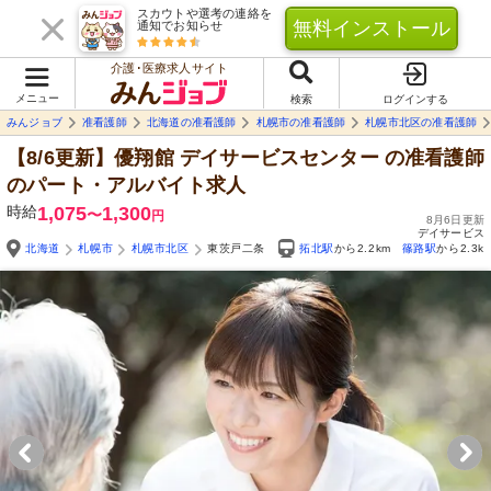
スカウトや選考の連絡を
無料インストール
通知でお知らせ
介護･医療求人サイト
メニュー
検索
ログインする
みんジョブ
准看護師
北海道の准看護師
札幌市の准看護師
札幌市北区の准看護師
【8/6更新】優翔館 デイサービスセンター
の准看護師
のパート・アルバイト求人
時給
1,075
1,300
〜
円
8月6日更新
デイサービス
北海道
札幌市
札幌市北区
東茨戸二条
拓北駅
から2.2km
篠路駅
から2.3k