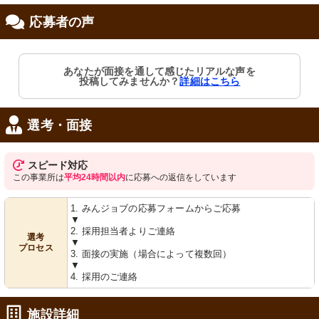
応募者の声
修制度あり
あなたが面接を通して感じたリアルな声を
投稿してみませんか？
詳細はこちら
選考・面接
スピード対応
この事業所は
平均24時間以内
に応募への返信をしています
1. みんジョブの応募フォームからご応募
▼
2. 採用担当者よりご連絡
選考
▼
プロセス
3. 面接の実施（場合によって複数回）
▼
4. 採用のご連絡
施設詳細