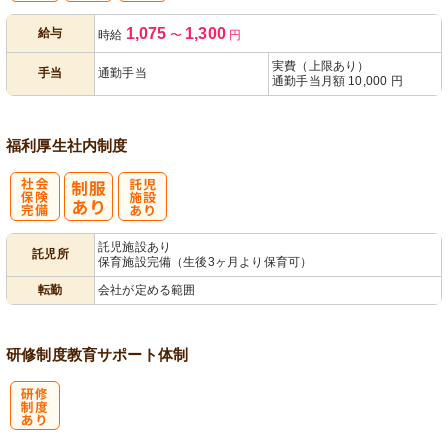
1,075
1,300
給与
時給
〜
円
あり
実費（上限あり）
手当
通勤手当
通勤手当月額 10,000 円
福利厚生
社内制度
社
託
託児施設あり
託児所
保育施設完備（生後3ヶ月より保育可）
会保険完備
児施設あり
転勤
会社が定める範囲
研修制度
教育
サポート体制
研