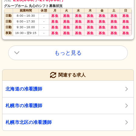
月給
円
円
〜
グループホーム 丸心のシフト募集状況
就業時間
休憩
月
火
水
木
金
土
日
日勤
8:00
～
16:30
-
募集
募集
募集
募集
募集
募集
募集
日勤
9:00
～
17:30
-
募集
募集
募集
募集
募集
募集
募集
日勤
9:30
～
18:00
-
募集
募集
募集
募集
募集
募集
募集
夜勤
16:30
～
翌9:15
-
募集
募集
募集
募集
募集
募集
募集
もっと見る
関連する求人
北海道の准看護師
札幌市の准看護師
札幌市北区の准看護師