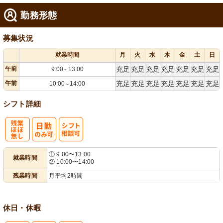
勤務形態
募集状況
就業時間
月
火
水
木
金
土
日
午前
充足
充足
充足
充足
充足
充足
充足
9:00
13:00
～
午前
充足
充足
充足
充足
充足
充足
充足
10:00
14:00
～
シフト詳細
残
シ
① 9:00〜13:00
就業時間
② 10:00〜14:00
業ほぼなし
フト相談可
残業時間
月平均2時間
休日・休暇