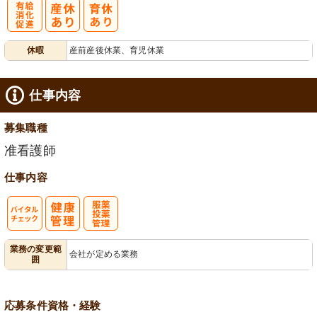
有
休暇
産前産後休業、育児休業
給消化促進
仕事内容
募集職種
准看護師
仕事内容
バイタルチェ
服薬・投薬管
業務の変更範
会社が定める業務
囲
ック
理
応募条件
資格・経験