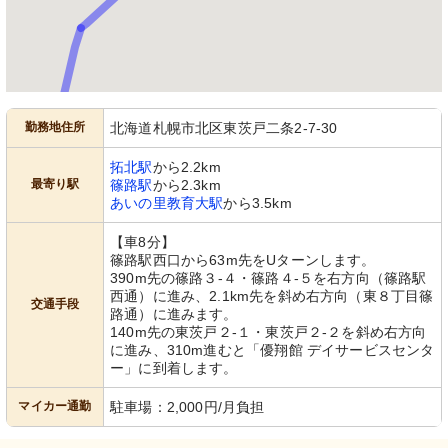
勤務地住所
北海道札幌市北区東茨戸二条2-7-30
拓北駅
から2.2km
最寄り駅
篠路駅
から2.3km
あいの里教育大駅
から3.5km
【車8分】
篠路駅西口から63m先をUターンします。
390m先の篠路３-４・篠路４-５を右方向（篠路駅
西通）に進み、2.1km先を斜め右方向（東８丁目篠
交通手段
路通）に進みます。
140m先の東茨戸２-１・東茨戸２-２を斜め右方向
に進み、310m進むと「優翔館 デイサービスセンタ
ー」に到着します。
マイカー通勤
駐車場：2,000円/月負担