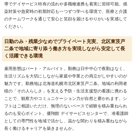
導でデイサービス特有の流れや多職種連携も着実に習得可能。感
染対策や急変時の初期対応も一つずつ学べる環境で、医療と介護
のチームワークを通じて安心と笑顔を届けるやりがいを実感して
ください。
日勤のみ・残業少なめでプライベート充実、北区東茨戸
二条で地域に寄り添う働き方を実現しながら安定して長
く活躍できる環境
雇用形態はパート・アルバイト。勤務は日中中心で夜勤はなく、
生活リズムを大切にしながら家庭や学業との両立がしやすいのが
魅力です。勤務地は北海道札幌市北区東茨戸二条。地域の利用者
様の「その人らしさ」を支える予防・生活支援型の看護に携わる
ことで、観察力やコミュニケーション力が自然と磨かれます。シ
フトはご相談いただけ、無理のないペースで経験を積み重ねられ
るのも安心ポイント。優翔館 デイサービスセンターで、准看護師
としての専門性を地域で活かし、温かな関わりを積み重ねながら
長く働けるキャリアを築きませんか。