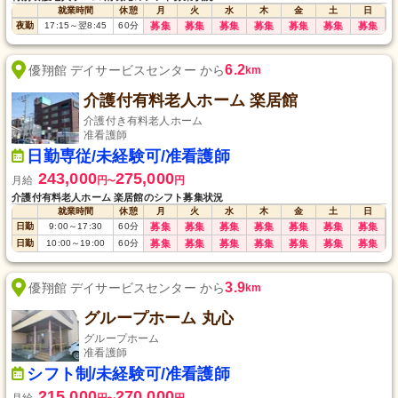
就業時間
休憩
月
火
水
木
金
土
日
夜勤
17:15
～
翌8:45
60
分
募集
募集
募集
募集
募集
募集
募集
6.2
優翔館 デイサービスセンター から
km
介護付有料老人ホーム 楽居館
介護付き有料老人ホーム
准看護師
日勤専従/未経験可/准看護師
243,000
275,000
月給
円
円
〜
介護付有料老人ホーム 楽居館のシフト募集状況
就業時間
休憩
月
火
水
木
金
土
日
日勤
9:00
～
17:30
60
分
募集
募集
募集
募集
募集
募集
募集
日勤
10:00
～
19:00
60
分
募集
募集
募集
募集
募集
募集
募集
3.9
優翔館 デイサービスセンター から
km
グループホーム 丸心
グループホーム
准看護師
シフト制/未経験可/准看護師
215,000
270,000