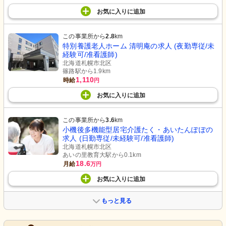
お気に入り
に
追加
この事業所から
2.8
km
特別養護老人ホーム 清明庵の求人 (夜勤専従/未
経験可/准看護師)
北海道札幌市北区
篠路駅から1.9km
1,110
時給
円
お気に入り
に
追加
この事業所から
3.6
km
小機後多機能型居宅介護たく・あいたんぽぽの
求人 (日勤専従/未経験可/准看護師)
北海道札幌市北区
あいの里教育大駅から0.1km
18.6
月給
万円
お気に入り
に
追加
もっと見る