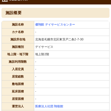
施設概要
施設名称
優翔館 デイサービスセンター
カナ名称
-
施設所在地
北海道札幌市北区東茨戸二条2-7-30
施設種別
デイサービス
地上階・地下階
地上階2階
施設利用階数
-
入居定員
-
居室総数
-
敷地面積
-
延床面積
-
居室面積
-
運営法人
医療法人社団 翔嶺館