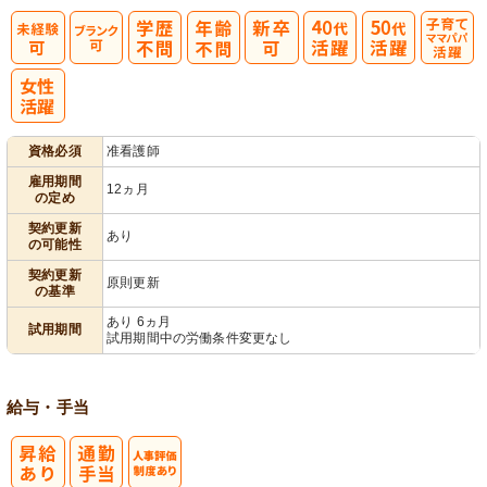
子育てママパ
パ活躍
資格必須
准看護師
雇用期間
12ヵ月
の定め
契約更新
あり
の可能性
契約更新
原則更新
の基準
あり 6ヵ月
試用期間
試用期間中の労働条件変更なし
給与・手当
人事評価制度