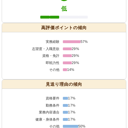
低
高評価ポイントの傾向
実務経験
57%
志望度・入職意欲
29%
資格・免許
29%
即戦力性
29%
その他
14%
見送り理由の傾向
資格要件
17%
勤務条件
17%
業務内容適合
17%
健康・身体条件
17%
その他
50%