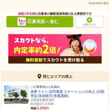
2026/08/06 更新
経験2年未満
の応募者の書類通過実績がある事業所です
応募画面
進む
へ
お気に入り
同じエリアの求人
この事業所から
2.3
km
来夢ライン 訪問看護 ステーションの求人 (日勤
専従/未経験可/准看護師)
北海道札幌市北区
拓北駅から0.6km
1,250
時給
円