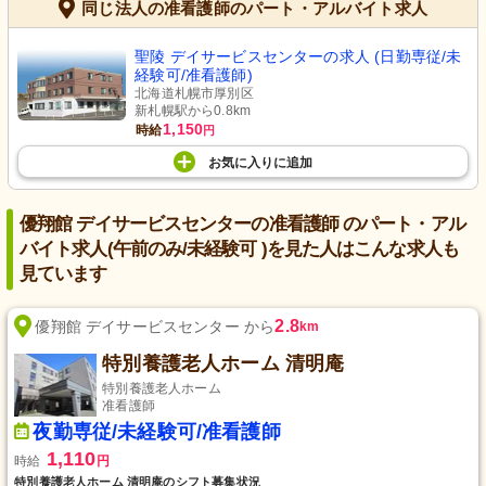
同じ法人の准看護師のパート・アルバイト求人
聖陵 デイサービスセンターの求人 (日勤専従/未
経験可/准看護師)
北海道札幌市厚別区
新札幌駅から0.8km
1,150
時給
円
お気に入り
に
追加
優翔館 デイサービスセンターの准看護師 のパート・アル
バイト求人(午前のみ/未経験可 )を見た人はこんな求人も
見ています
2.8
優翔館 デイサービスセンター から
km
特別養護老人ホーム 清明庵
特別養護老人ホーム
准看護師
夜勤専従/未経験可/准看護師
1,110
時給
円
特別養護老人ホーム 清明庵のシフト募集状況