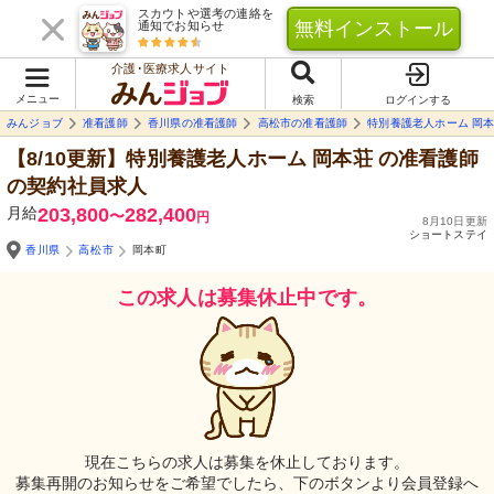
スカウトや選考の連絡を
無料インストール
通知でお知らせ
介護･医療求人サイト
メニュー
検索
ログインする
みんジョブ
准看護師
香川県の准看護師
高松市の准看護師
特別養護老人ホーム 岡
【8/10更新】特別養護老人ホーム 岡本荘
の准看護師
の契約社員求人
月給
203,800
282,400
〜
円
8月10日更新
ショートステイ
香川県
高松市
岡本町
この求人は募集休止中です。
現在こちらの求人は募集を休止しております。
募集再開のお知らせをご希望でしたら、下のボタンより会員登録へ