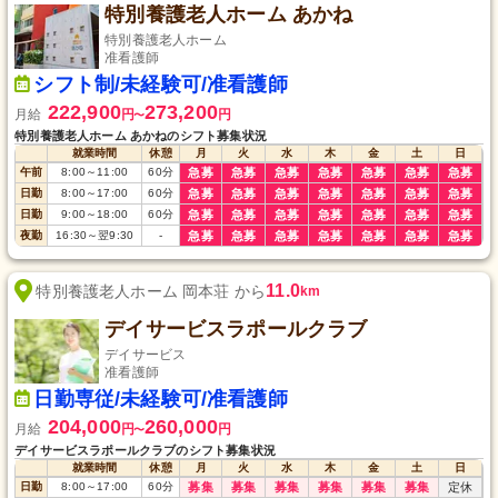
特別養護老人ホーム あかね
特別養護老人ホーム
准看護師
シフト制/未経験可/准看護師
222,900
273,200
月給
円
円
〜
特別養護老人ホーム あかねのシフト募集状況
就業時間
休憩
月
火
水
木
金
土
日
午前
8:00
～
11:00
60
分
急募
急募
急募
急募
急募
急募
急募
日勤
8:00
～
17:00
60
分
急募
急募
急募
急募
急募
急募
急募
日勤
9:00
～
18:00
60
分
急募
急募
急募
急募
急募
急募
急募
夜勤
16:30
～
翌9:30
-
急募
急募
急募
急募
急募
急募
急募
11.0
特別養護老人ホーム 岡本荘 から
km
デイサービスラポールクラブ
デイサービス
准看護師
日勤専従/未経験可/准看護師
204,000
260,000
月給
円
円
〜
デイサービスラポールクラブのシフト募集状況
就業時間
休憩
月
火
水
木
金
土
日
日勤
8:00
～
17:00
60
分
募集
募集
募集
募集
募集
募集
定休