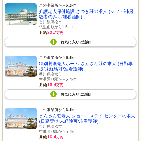
この事業所から
6.2
km
介護老人保健施設 さつき荘の求人 (シフト制/経
験者のみ可/准看護師)
香川県高松市
仏生山駅から1.6km
22.7
月給
万円
お気に入り
に
追加
この事業所から
6.4
km
特別養護老人ホーム さんさん荘の求人 (日勤専
従/未経験可/准看護師)
香川県高松市
空港通り駅から5.7km
16.4
月給
万円
お気に入り
に
追加
この事業所から
6.4
km
さんさん荘老人 ショートステイ センターの求人
(日勤専従/未経験可/准看護師)
香川県高松市
空港通り駅から5.7km
16.4
月給
万円