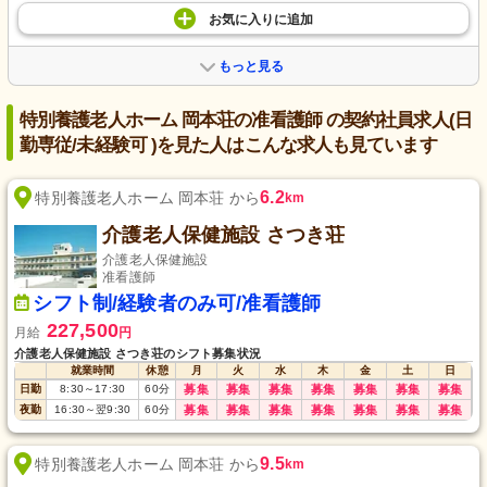
お気に入り
に
追加
もっと見る
特別養護老人ホーム 岡本荘の准看護師 の契約社員求人(日
勤専従/未経験可 )を見た人はこんな求人も見ています
6.2
特別養護老人ホーム 岡本荘 から
km
介護老人保健施設 さつき荘
介護老人保健施設
准看護師
シフト制/経験者のみ可/准看護師
227,500
月給
円
介護老人保健施設 さつき荘のシフト募集状況
就業時間
休憩
月
火
水
木
金
土
日
日勤
8:30
～
17:30
60
分
募集
募集
募集
募集
募集
募集
募集
夜勤
16:30
～
翌9:30
60
分
募集
募集
募集
募集
募集
募集
募集
9.5
特別養護老人ホーム 岡本荘 から
km