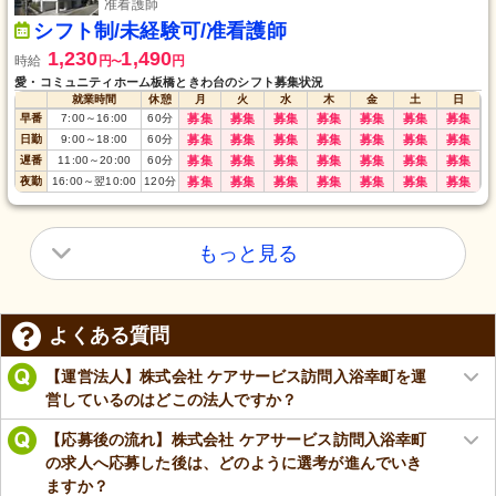
准看護師
シフト制/未経験可/准看護師
1,230
1,490
時給
円
円
〜
愛・コミュニティホーム板橋ときわ台のシフト募集状況
就業時間
休憩
月
火
水
木
金
土
日
早番
7:00
～
16:00
60
分
募集
募集
募集
募集
募集
募集
募集
日勤
9:00
～
18:00
60
分
募集
募集
募集
募集
募集
募集
募集
遅番
11:00
～
20:00
60
分
募集
募集
募集
募集
募集
募集
募集
夜勤
16:00
～
翌10:00
120
分
募集
募集
募集
募集
募集
募集
募集
もっと見る
よくある質問
【運営法人】株式会社 ケアサービス訪問入浴幸町を運
営しているのはどこの法人ですか？
【応募後の流れ】株式会社 ケアサービス訪問入浴幸町
の求人へ応募した後は、どのように選考が進んでいき
ますか？