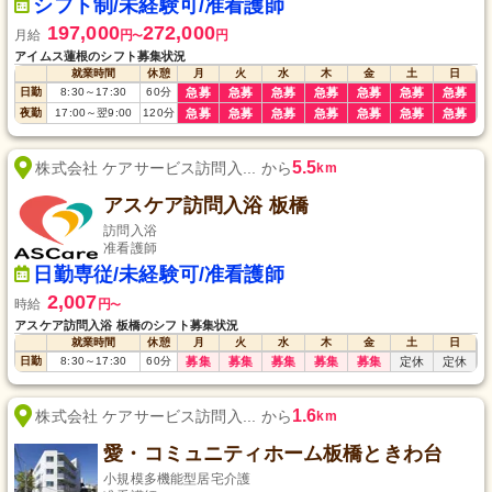
シフト制/未経験可/准看護師
197,000
272,000
月給
円
円
〜
アイムス蓮根のシフト募集状況
就業時間
休憩
月
火
水
木
金
土
日
日勤
8:30
～
17:30
60
分
急募
急募
急募
急募
急募
急募
急募
夜勤
17:00
～
翌9:00
120
分
急募
急募
急募
急募
急募
急募
急募
5.5
株式会社 ケアサービス訪問入... から
km
アスケア訪問入浴 板橋
訪問入浴
准看護師
日勤専従/未経験可/准看護師
2,007
時給
円
〜
アスケア訪問入浴 板橋のシフト募集状況
就業時間
休憩
月
火
水
木
金
土
日
日勤
8:30
～
17:30
60
分
募集
募集
募集
募集
募集
定休
定休
1.6
株式会社 ケアサービス訪問入... から
km
愛・コミュニティホーム板橋ときわ台
小規模多機能型居宅介護