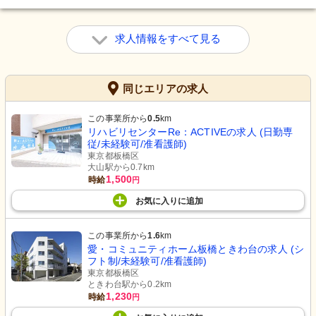
求人情報をすべて見る
同じエリアの求人
この事業所から
0.5
km
リハビリセンターRe：ACTIVEの求人 (日勤専
従/未経験可/准看護師)
東京都板橋区
大山駅から0.7km
1,500
時給
円
お気に入り
に
追加
この事業所から
1.6
km
愛・コミュニティホーム板橋ときわ台の求人 (シ
フト制/未経験可/准看護師)
東京都板橋区
ときわ台駅から0.2km
1,230
時給
円