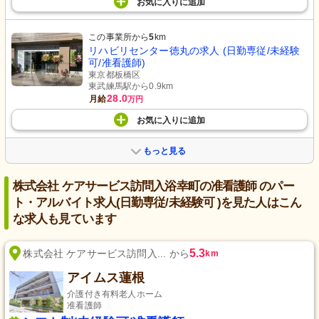
お気に入り
に
追加
この事業所から
5
km
リハビリセンター徳丸の求人 (日勤専従/未経験
可/准看護師)
東京都板橋区
東武練馬駅から0.9km
28.0
月給
万円
お気に入り
に
追加
もっと見る
株式会社 ケアサービス訪問入浴幸町の准看護師 のパー
ト・アルバイト求人(日勤専従/未経験可 )を見た人はこん
な求人も見ています
5.3
株式会社 ケアサービス訪問入... から
km
アイムス蓮根
介護付き有料老人ホーム
准看護師