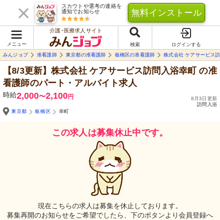
スカウトや選考の連絡を
無料インストール
通知でお知らせ
介護･医療求人サイト
メニュー
検索
ログインする
みんジョブ
准看護師
東京都の准看護師
板橋区の准看護師
株式会社 ケアサービス
【8/3更新】株式会社 ケアサービス訪問入浴幸町
の准
看護師のパート・アルバイト求人
時給
2,000
2,100
〜
円
8月3日更新
訪問入浴
東京都
板橋区
幸町
この求人は募集休止中です。
現在こちらの求人は募集を休止しております。
募集再開のお知らせをご希望でしたら、下のボタンより会員登録へ