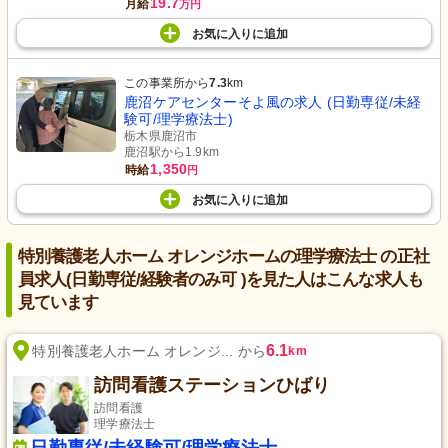
19.7
月給
万円
お気に入り
に
追加
この事業所から
7.3
km
鹿沼ケアセンターそよ風の求人 (日勤専従/未経
験可/理学療法士)
栃木県鹿沼市
鹿沼駅から1.9km
1,350
時給
円
お気に入り
に
追加
特別養護老人ホーム オレンジホームの理学療法士 の正社
員求人(日勤専従/経験者のみ可 )を見た人はこんな求人も
見ています
6.1
特別養護老人ホーム オレンジ... から
km
訪問看護ステーションひばり
訪問看護
理学療法士