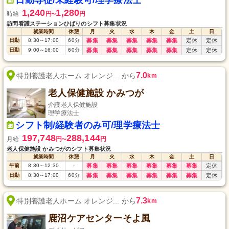
日勤専従/未経験可/理学療法士
1,240
1,280
時給
円
円
〜
訪問看護ステーションひばりのシフト募集状況
就業時間
休憩
月
火
水
木
金
土
日
日勤
8:30
～
17:00
60
分
募集
募集
募集
募集
募集
定休
定休
日勤
9:00
～
16:00
60
分
募集
募集
募集
募集
募集
定休
定休
7.0
特別養護老人ホーム オレンジ... から
km
老人保健施設 かみつが
介護老人保健施設
理学療法士
シフト制/経験者のみ可/理学療法士
197,748
288,144
月給
円
円
〜
老人保健施設 かみつがのシフト募集状況
就業時間
休憩
月
火
水
木
金
土
日
午前
8:30
～
12:30
-
募集
募集
募集
募集
募集
募集
定休
日勤
8:30
～
17:00
60
分
募集
募集
募集
募集
募集
募集
定休
7.3
特別養護老人ホーム オレンジ... から
km
鹿沼ケアセンターそよ風