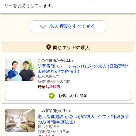
リーをお待ちしています。
求人情報をすべて見る
同じエリアの求人
この事業所から
6.1
km
訪問看護ステーションひばりの求人 (日勤専従/
未経験可/理学療法士)
栃木県鹿沼市
新鹿沼駅から0.7km
1,240
時給
円
お気に入り
に
追加
この事業所から
7
km
老人保健施設 かみつがの求人 (シフト制/経験者
のみ可/理学療法士)
栃木県鹿沼市
新鹿沼駅から0.7km