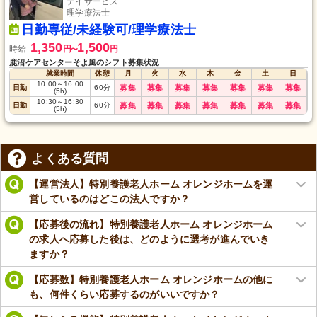
デイサービス
理学療法士
日勤専従/未経験可/理学療法士
1,350
1,500
時給
円
円
〜
鹿沼ケアセンターそよ風のシフト募集状況
就業時間
休憩
月
火
水
木
金
土
日
10:00
～
16:00
日勤
60
分
募集
募集
募集
募集
募集
募集
募集
(5h)
10:30
～
16:30
日勤
60
分
募集
募集
募集
募集
募集
募集
募集
(5h)
よくある質問
【運営法人】特別養護老人ホーム オレンジホームを運
営しているのはどこの法人ですか？
【応募後の流れ】特別養護老人ホーム オレンジホーム
の求人へ応募した後は、どのように選考が進んでいき
ますか？
【応募数】特別養護老人ホーム オレンジホームの他に
も、何件くらい応募するのがいいですか？