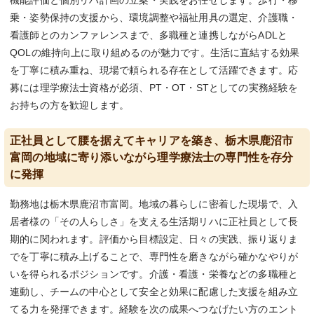
機能評価と個別リハ計画の立案・実践をお任せします。歩行・移
乗・姿勢保持の支援から、環境調整や福祉用具の選定、介護職・
看護師とのカンファレンスまで、多職種と連携しながらADLと
QOLの維持向上に取り組めるのが魅力です。生活に直結する効果
を丁寧に積み重ね、現場で頼られる存在として活躍できます。応
募には理学療法士資格が必須、PT・OT・STとしての実務経験を
お持ちの方を歓迎します。
正社員として腰を据えてキャリアを築き、栃木県鹿沼市
富岡の地域に寄り添いながら理学療法士の専門性を存分
に発揮
勤務地は栃木県鹿沼市富岡。地域の暮らしに密着した現場で、入
居者様の「その人らしさ」を支える生活期リハに正社員として長
期的に関われます。評価から目標設定、日々の実践、振り返りま
でを丁寧に積み上げることで、専門性を磨きながら確かなやりが
いを得られるポジションです。介護・看護・栄養などの多職種と
連動し、チームの中心として安全と効果に配慮した支援を組み立
てる力を発揮できます。経験を次の成果へつなげたい方のエント