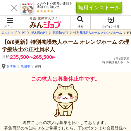
スカウトや選考の連絡を
無料インストール
通知でお知らせ
介護･医療求人サイト
メニュー
検索
ログインする
みんジョブ
PT
栃木県のPT
鹿沼市のPT
特別養護老人ホーム オレンジホーム
P
【8/8更新】特別養護老人ホーム オレンジホーム
の理
学療法士の正社員求人
月給
235,500
265,500
〜
円
8月8日更新
特別養護老人ホーム
栃木県
鹿沼市
富岡
この求人は募集休止中です。
現在こちらの求人は募集を休止しております。
募集再開のお知らせをご希望でしたら、下のボタンより会員登録へ