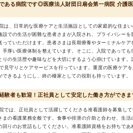
である病院です◎医療法人財団日扇会第一病院 介護
療院は、日常的な医療ケアと生活施設としての家庭的な住まい
施設での生活が困難な患者さまが入院され、プライバシーを
送っていただけます。患者さまは長期療養やターミナルケア
、手厚い医療体制を整えています。そこに、入院であっても
とりの生活歴や趣味などを大切にするよう心掛けています。
制で見守りとケアサービスを行っています。重度の医療ケアを
ができるようにし、終の棲家としての役割も持っています。
経験者も歓迎！正社員として安定した働き方ができま
療院では、正社員として活躍してくださる准看護師を募集して
さまの看護業務全般です。食事や排泄の介助と合わせ、生活
の回りのお世話もしてください。准看護師資格をお持ちであ