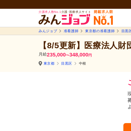
介護求人数No.1
介護･医療求人サイト
みんジョブ
准看護師
東京都の准看護師
目黒
【8/5更新】医療法人財
月給
235,000
348,000
〜
円
東京都
目黒区
中根