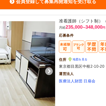
会員登録して募集再開通知を受け取る
准看護師（シフト制）
235,000
348,000
月給
〜
円
応募条件
住所
地図を見る
東京都目黒区中根2-10-20
運営法人
医療法人財団 日扇会