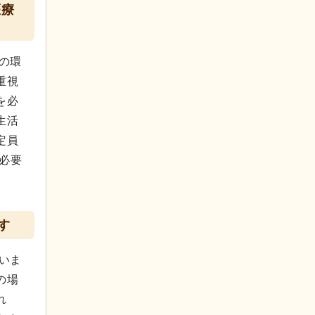
医療
の環
重視
を必
生活
定員
必要
す
いま
の場
れ