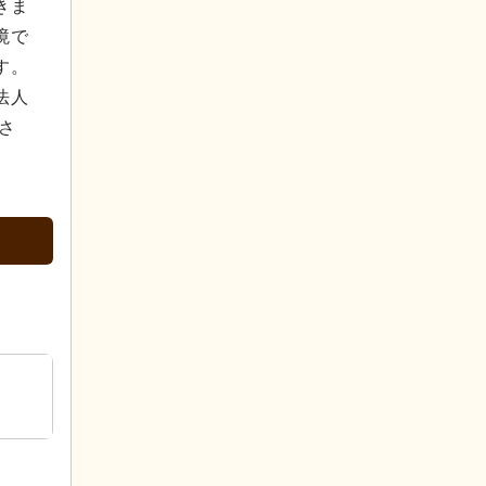
きま
境で
す。
法人
さ