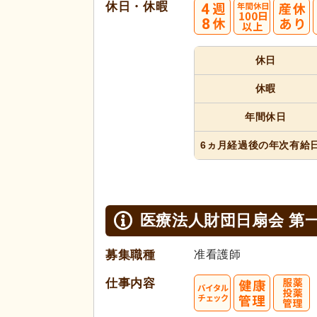
休日・休暇
4
休日
週8休
休暇
年間休日
6ヵ月経過
後の年次
有給
医療法人財団日扇会 第
募集職種
准看護師
仕事内容