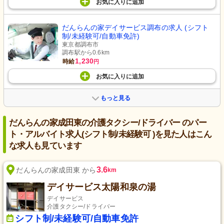
お気に入り
に
追加
だんらんの家デイサービス調布の求人 (シフト
制/未経験可/自動車免許)
東京都調布市
調布駅から0.6km
1,230
時給
円
お気に入り
に
追加
もっと見る
だんらんの家成田東の介護タクシー/ドライバー のパー
ト・アルバイト求人(シフト制/未経験可 )を見た人はこん
な求人も見ています
3.6
だんらんの家成田東 から
km
デイサービス太陽和泉の湯
デイサービス
介護タクシー/ドライバー
シフト制/未経験可/自動車免許