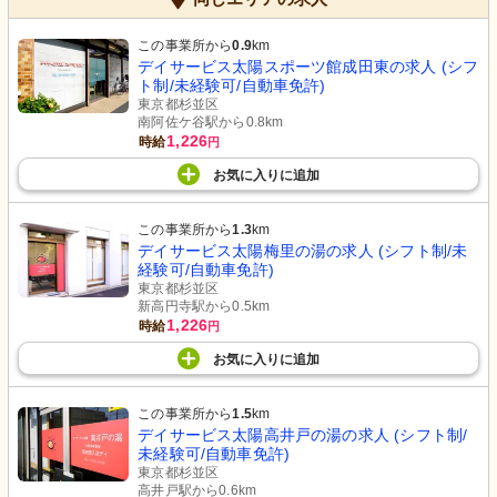
この事業所から
0.9
km
デイサービス太陽スポーツ館成田東の求人 (シフ
ト制/未経験可/自動車免許)
東京都杉並区
南阿佐ケ谷駅から0.8km
1,226
時給
円
お気に入り
に
追加
この事業所から
1.3
km
デイサービス太陽梅里の湯の求人 (シフト制/未
経験可/自動車免許)
東京都杉並区
新高円寺駅から0.5km
1,226
時給
円
お気に入り
に
追加
この事業所から
1.5
km
デイサービス太陽高井戸の湯の求人 (シフト制/
未経験可/自動車免許)
東京都杉並区
高井戸駅から0.6km