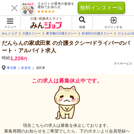
スカウトや選考の連絡を
無料インストール
通知でお知らせ
介護･医療求人サイト
メニュー
検索
ログインする
みんジョブ
介護タクシー
東京都の介護タクシー
杉並区の介護タクシー
だんらんの
だんらんの家成田東
の介護タクシー/ドライバーのパ
ート・アルバイト求人
時給
1,226
円
デイサービス
東京都
杉並区
成田東
この求人は募集休止中です。
現在こちらの求人は募集を休止しております。
募集再開のお知らせをご希望でしたら、下のボタンより会員登録へ