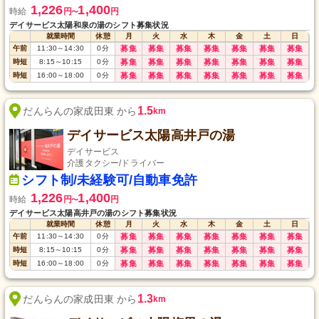
1,226
1,400
時給
円
円
〜
デイサービス太陽和泉の湯のシフト募集状況
就業時間
休憩
月
火
水
木
金
土
日
午前
11:30
～
14:30
0
分
募集
募集
募集
募集
募集
募集
募集
時短
8:15
～
10:15
0
分
募集
募集
募集
募集
募集
募集
募集
時短
16:00
～
18:00
0
分
募集
募集
募集
募集
募集
募集
募集
1.5
だんらんの家成田東 から
km
デイサービス太陽高井戸の湯
デイサービス
介護タクシー/ドライバー
シフト制/未経験可/自動車免許
1,226
1,400
時給
円
円
〜
デイサービス太陽高井戸の湯のシフト募集状況
就業時間
休憩
月
火
水
木
金
土
日
午前
11:30
～
14:30
0
分
募集
募集
募集
募集
募集
募集
募集
時短
8:15
～
10:15
0
分
募集
募集
募集
募集
募集
募集
募集
時短
16:00
～
18:00
0
分
募集
募集
募集
募集
募集
募集
募集
1.3
だんらんの家成田東 から
km