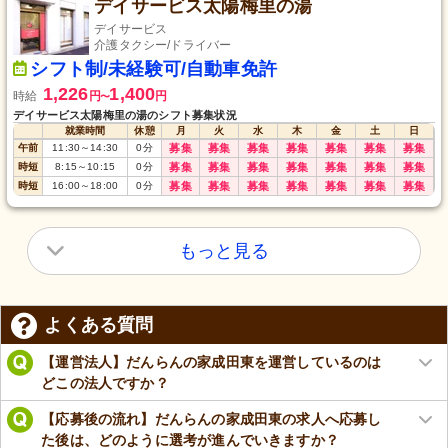
デイサービス太陽梅里の湯
デイサービス
介護タクシー/ドライバー
シフト制/未経験可/自動車免許
1,226
1,400
時給
円
円
〜
デイサービス太陽梅里の湯のシフト募集状況
就業時間
休憩
月
火
水
木
金
土
日
午前
11:30
～
14:30
0
分
募集
募集
募集
募集
募集
募集
募集
時短
8:15
～
10:15
0
分
募集
募集
募集
募集
募集
募集
募集
時短
16:00
～
18:00
0
分
募集
募集
募集
募集
募集
募集
募集
もっと見る
よくある質問
【運営法人】だんらんの家成田東を運営しているのは
どこの法人ですか？
【応募後の流れ】だんらんの家成田東の求人へ応募し
た後は、どのように選考が進んでいきますか？