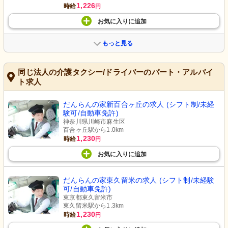
1,226
時給
円
お気に入り
に
追加
もっと見る
同じ法人の介護タクシー/ドライバーのパート・アルバイ
ト求人
だんらんの家新百合ヶ丘の求人 (シフト制/未経
験可/自動車免許)
神奈川県川崎市麻生区
百合ヶ丘駅から1.0km
1,230
時給
円
お気に入り
に
追加
だんらんの家東久留米の求人 (シフト制/未経験
可/自動車免許)
東京都東久留米市
東久留米駅から1.3km
1,230
時給
円