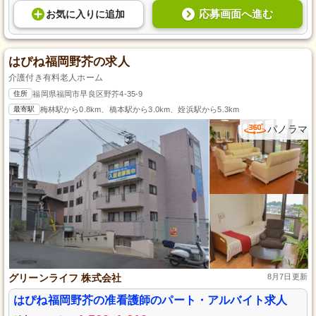
応募画面へ進む
お気に入り
に
追加
はぴね福岡野芥の求人
介護付き有料老人ホーム
住所
福岡県福岡市早良区野芥4-35-9
最寄駅
梅林駅から0.8km、橋本駅から3.0km、姪浜駅から5.3km
パノラマ
グリーンライフ 株式会社
8月7日更新
はぴね福岡野芥の准看護師のパート・アルバイト求人