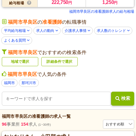
222,750
1,250
円
円
給与相場
福岡市早良区の准看護師求人の給与相場
福岡市早良区
の
准看護師
の転職事情
平均給与相場
求人の動向
介護求人事情
求人数のトレンド
よくある質問
福岡市早良区
でおすすめの検索条件
地域で選択
詳細条件で選択
福岡市早良区
で人気の条件
福岡市
那珂川市
検索
福岡市早良区
の
准看護師
の求人一覧
96
事業所
154
求人
おすすめ順
(1~30件)