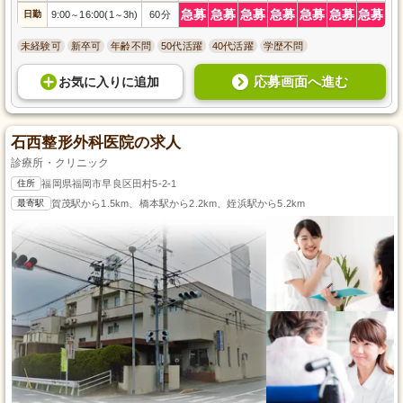
急募
急募
急募
急募
急募
急募
急募
日勤
9:00
16:00(1
3h)
60分
～
～
未経験可
新卒可
年齢不問
50代活躍
40代活躍
学歴不問
応募画面へ進む
お気に入り
に
追加
石西整形外科医院の求人
診療所・クリニック
住所
福岡県福岡市早良区田村5-2-1
最寄駅
賀茂駅から1.5km、橋本駅から2.2km、姪浜駅から5.2km