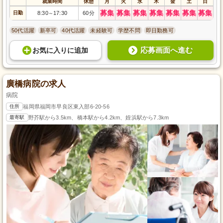
就業時間
休憩
月
火
水
木
金
土
日
募集
募集
募集
募集
募集
募集
募集
日勤
8:30
17:30
60分
～
50代活躍
新卒可
40代活躍
未経験可
学歴不問
即日勤務可
応募画面へ進む
お気に入り
に
追加
廣橋病院の求人
病院
住所
福岡県福岡市早良区東入部6-20-56
最寄駅
野芥駅から3.5km、橋本駅から4.2km、姪浜駅から7.3km