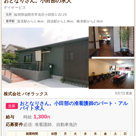
おとなりさん。小田部の求人
デイサービス
住所
福岡県福岡市早良区小田部1-22-25
最寄駅
室見駅から1.4km、姪浜駅から1.8km、橋本駅から2.0km
株式会社 バオラックス
8月7日更新
おとなりさん。小田部の准看護師のパート・アル
急募
バイト求人
1,300
給与
時給
円
応募要件
必須: 准看護師、自動車免許
就業時間
休憩
月
火
水
木
金
土
日