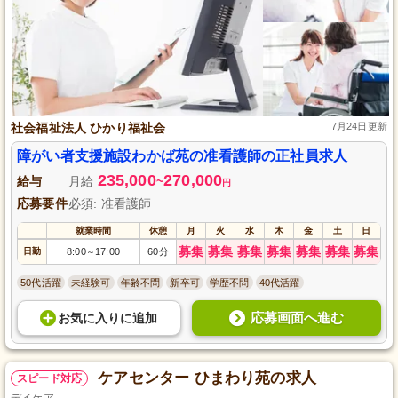
社会福祉法人 ひかり福祉会
7月24日更新
障がい者支援施設わかば苑の准看護師の正社員求人
235,000
270,000
給与
月給
~
円
応募要件
必須: 准看護師
就業時間
休憩
月
火
水
木
金
土
日
募集
募集
募集
募集
募集
募集
募集
日勤
8:00
17:00
60分
～
50代活躍
未経験可
年齢不問
新卒可
学歴不問
40代活躍
応募画面へ進む
お気に入り
に
追加
ケアセンター ひまわり苑の求人
スピード対応
デイケア