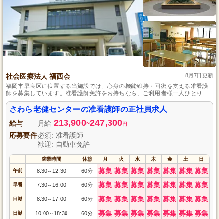
社会医療法人 福西会
8月7日更新
福岡市早良区に位置する当施設では、心身の機能維持・回復を支える准看護
師を募集しています。准看護師免許をお持ちなら、ご利用者様一人ひとりと
じっくり向き合うことのできるやりがいある仕事です。退職金制度や賞与な
ど、各種手当の充実も魅力の一つ。マイカー通勤が可能で無料駐車場を完備
さわら老健センターの准看護師の正社員求人
していますので、通勤にも便利です。
213,900
247,300
給与
月給
~
円
応募要件
必須: 准看護師
歓迎: 自動車免許
就業時間
休憩
月
火
水
木
金
土
日
募集
募集
募集
募集
募集
募集
募集
午前
8:30
12:30
60分
～
募集
募集
募集
募集
募集
募集
募集
早番
7:30
16:00
60分
～
募集
募集
募集
募集
募集
募集
募集
日勤
8:30
17:00
60分
～
募集
募集
募集
募集
募集
募集
募集
日勤
10:00
18:30
60分
～