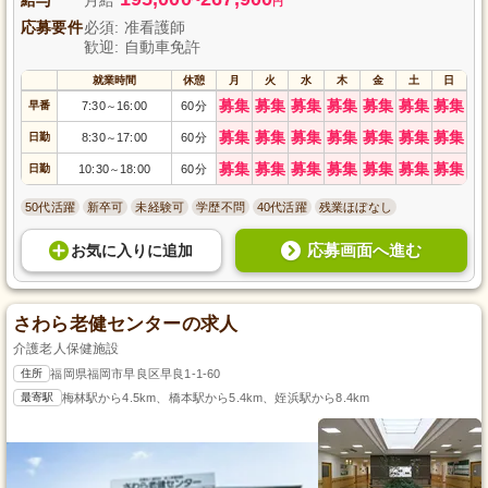
円
応募要件
必須: 准看護師
歓迎: 自動車免許
就業時間
休憩
月
火
水
木
金
土
日
募集
募集
募集
募集
募集
募集
募集
早番
7:30
16:00
60分
～
募集
募集
募集
募集
募集
募集
募集
日勤
8:30
17:00
60分
～
募集
募集
募集
募集
募集
募集
募集
日勤
10:30
18:00
60分
～
50代活躍
新卒可
未経験可
学歴不問
40代活躍
残業ほぼなし
応募画面へ進む
お気に入り
に
追加
さわら老健センターの求人
介護老人保健施設
住所
福岡県福岡市早良区早良1-1-60
最寄駅
梅林駅から4.5km、橋本駅から5.4km、姪浜駅から8.4km