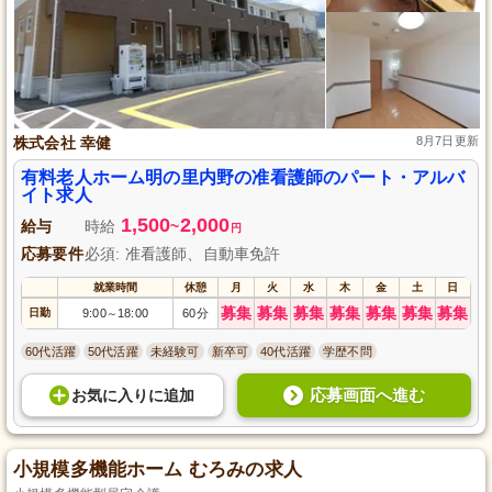
株式会社 幸健
8月7日更新
有料老人ホーム明の里内野の准看護師のパート・アルバ
イト求人
1,500
2,000
給与
時給
~
円
応募要件
必須: 准看護師、自動車免許
就業時間
休憩
月
火
水
木
金
土
日
募集
募集
募集
募集
募集
募集
募集
日勤
9:00
18:00
60分
～
60代活躍
50代活躍
未経験可
新卒可
40代活躍
学歴不問
応募画面へ進む
お気に入り
に
追加
小規模多機能ホーム むろみの求人