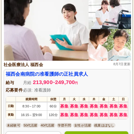
社会医療法人 福西会
8月7日更新
福西会南病院の准看護師の正社員求人
213,900
249,700
給与
月給
~
円
応募要件
必須: 准看護師
就業時間
休憩
月
火
水
木
金
土
日
募集
募集
募集
募集
募集
募集
募集
日勤
8:30
17:00
60分
～
募集
募集
募集
募集
募集
募集
募集
夜勤
16:15
翌9:00
120分
～
未経験可
50代活躍
40代活躍
学歴不問
女性が活躍
残業ほぼなし