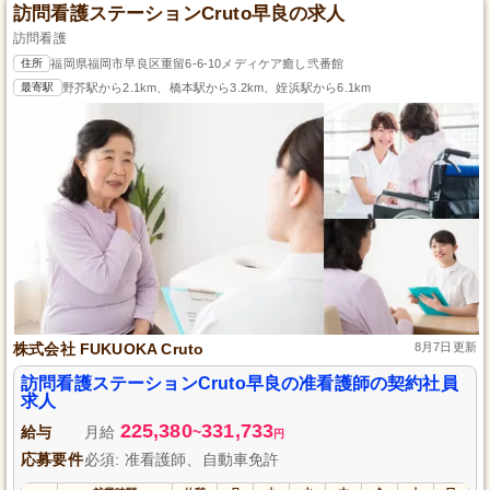
訪問看護ステーションCruto早良の求人
訪問看護
住所
福岡県福岡市早良区重留6-6-10メディケア癒し弐番館
最寄駅
野芥駅から2.1km、橋本駅から3.2km、姪浜駅から6.1km
株式会社 FUKUOKA Cruto
8月7日更新
訪問看護ステーションCruto早良の准看護師の契約社員
求人
225,380
331,733
給与
月給
~
円
応募要件
必須: 准看護師、自動車免許