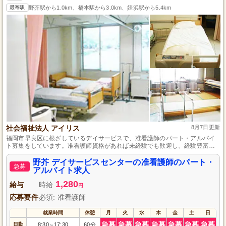
最寄駅
野芥駅から1.0km、橋本駅から3.0km、姪浜駅から5.4km
社会福祉法人 アイリス
8月7日更新
福岡市早良区に根ざしているデイサービスで、准看護師のパート・アルバイ
ト募集をしています。准看護師資格があれば未経験でも歓迎し、経験豊富な
スタッフがしっかりとサポートするので安心してスタートできます。勤務日
数は相談に応じて調整可能で、ライフスタイルに合わせた働き方が実現しま
野芥 デイサービスセンターの准看護師のパート・
急募
す。正社員への道も開かれており、ワークライフバランスを重視したい方に
アルバイト求人
最適な職場です。
1,280
給与
時給
円
応募要件
必須: 准看護師
就業時間
休憩
月
火
水
木
金
土
日
急募
急募
急募
急募
急募
急募
急募
日勤
8:30
17:30
60分
～