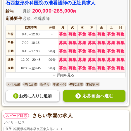
石西整形外科医院の准看護師の正社員求人
200,000
285,000
給与
月給
~
円
応募要件
必須: 准看護師
就業時間
休憩
月
火
水
木
金
土
日
募集
募集
募集
募集
募集
募集
募集
午前
8:45
12:00
-
～
募集
募集
募集
募集
募集
募集
募集
早番
7:00
10:15
-
～
募集
募集
募集
募集
募集
募集
募集
日勤
8:45
17:30
90分
～
募集
募集
募集
募集
募集
募集
募集
遅番
12:00
20:45
90分
～
募集
募集
募集
募集
募集
募集
募集
夜勤
16:30
翌9:45
90分
～
詳細を見る
50代活躍
60代活躍
新卒可
年齢不問
40代活躍
未経験可
応募画面へ進む
お気に入り
に
追加
さらい学園の求人
スピード対応
デイサービス
住所
福岡県福岡市早良区東入部7-36-1