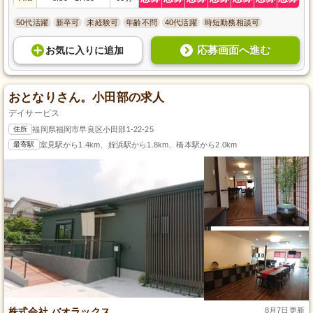
50代活躍
新卒可
未経験可
年齢不問
40代活躍
時短勤務相談可
応募画面へ進む
お気に入り
に
追加
おとなりさん。小田部の求人
デイサービス
住所
福岡県福岡市早良区小田部1-22-25
最寄駅
室見駅から1.4km、姪浜駅から1.8km、橋本駅から2.0km
株式会社 バオラックス
8月7日更新