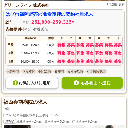
グリーンライフ 株式会社
7月28日更新
はぴね福岡野芥の准看護師の契約社員求人
251,800
259,325
給与
月給
~
円
応募要件
必須: 准看護師
就業時間
休憩
月
火
水
木
金
土
日
募集
募集
募集
募集
募集
募集
募集
早番
7:30
16:00
60分
～
募集
募集
募集
募集
募集
募集
募集
日勤
9:00
17:30
60分
～
募集
募集
募集
募集
募集
募集
募集
日勤
10:00
18:30
60分
～
未経験可
学歴不問
60代活躍
新卒可
女性が活躍
社会保険完備
応募画面へ進む
お気に入り
に
追加
福西会南病院の求人
病院
住所
福岡県福岡市早良区早良1-5-55
最寄駅
梅林駅から4.6km、橋本駅から5.5km、姪浜駅から8.6km