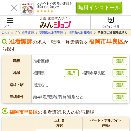
スカウトや選考の連絡を
無料インストール
通知でお知らせ
介護･医療求人サイト
メニュー
ログインする
みんジョブ
准看護師
福岡県の准看護師
福岡市の准看護師
早良区の准看護師求人
准看護師
福岡市早良区
の求人・転職・募集情報を
か
ら探す
職種
准看護師
選択
地域
福岡県
選択
福岡市早良区
選択
路線・駅
指定なし
選択
詳細条件
給与/雇用形態/資格/種別など
選択
福岡市早良区
の准看護師求人の給与相場
正社員
パート・アルバイト
(月収)
(時給)