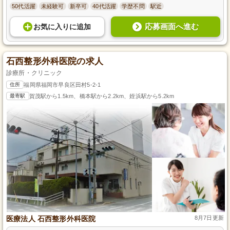
50代活躍
未経験可
新卒可
40代活躍
学歴不問
駅近
応募画面へ進む
お気に入り
に
追加
石西整形外科医院の求人
診療所・クリニック
住所
福岡県福岡市早良区田村5-2-1
最寄駅
賀茂駅から1.5km、橋本駅から2.2km、姪浜駅から5.2km
医療法人 石西整形外科医院
8月7日更新