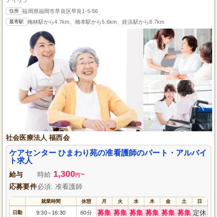
住所
福岡県福岡市早良区早良1-5-56
最寄駅
梅林駅から4.7km、橋本駅から5.6km、姪浜駅から8.7km
社会医療法人 福西会
ケアセンター ひまわり苑の准看護師のパート・アルバイ
ト求人
1,300
給与
時給
~
円
応募要件
必須: 准看護師
就業時間
休憩
月
火
水
木
金
土
日
募集
募集
募集
募集
募集
募集
定休
日勤
9:30
16:30
60分
～