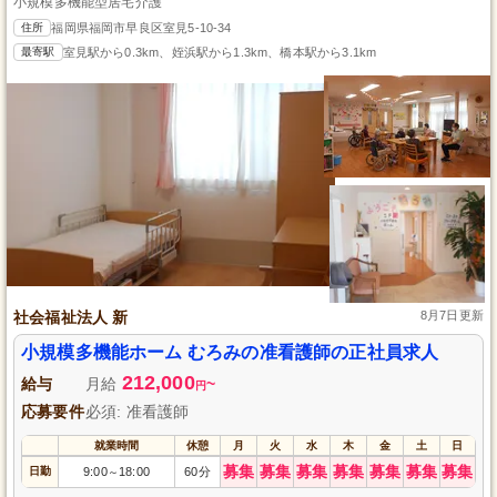
小規模多機能型居宅介護
住所
福岡県福岡市早良区室見5-10-34
最寄駅
室見駅から0.3km、姪浜駅から1.3km、橋本駅から3.1km
社会福祉法人 新
8月7日更新
小規模多機能ホーム むろみの准看護師の正社員求人
212,000
給与
月給
~
円
応募要件
必須: 准看護師
就業時間
休憩
月
火
水
木
金
土
日
募集
募集
募集
募集
募集
募集
募集
日勤
9:00
18:00
60分
～