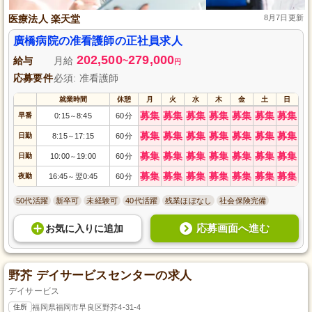
医療法人 楽天堂
8月7日更新
廣橋病院の准看護師の正社員求人
202,500
279,000
給与
月給
~
円
応募要件
必須: 准看護師
就業時間
休憩
月
火
水
木
金
土
日
募集
募集
募集
募集
募集
募集
募集
早番
0:15
8:45
60分
～
募集
募集
募集
募集
募集
募集
募集
日勤
8:15
17:15
60分
～
募集
募集
募集
募集
募集
募集
募集
日勤
10:00
19:00
60分
～
募集
募集
募集
募集
募集
募集
募集
夜勤
16:45
翌0:45
60分
～
50代活躍
新卒可
未経験可
40代活躍
残業ほぼなし
社会保険完備
応募画面へ進む
お気に入り
に
追加
野芥 デイサービスセンターの求人
デイサービス
住所
福岡県福岡市早良区野芥4-31-4