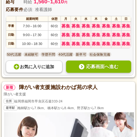
1,560
1,610
給与
時給
~
円
応募要件
必須: 准看護師
就業時間
休憩
月
火
水
木
金
土
日
募集
募集
募集
募集
募集
募集
募集
早番
7:30
16:00
60分
～
募集
募集
募集
募集
募集
募集
募集
日勤
9:00
17:30
60分
～
募集
募集
募集
募集
募集
募集
募集
日勤
10:00
18:30
60分
～
50代活躍
未経験可
学歴不問
40代活躍
新卒可
社会保険完備
応募画面へ進む
お気に入り
に
追加
障がい者支援施設わかば苑の求人
新着
障がい者支援
住所
福岡県福岡市早良区石釜333-24
最寄駅
梅林駅から7.8km、橋本駅から8.4km、野芥駅から7.8km