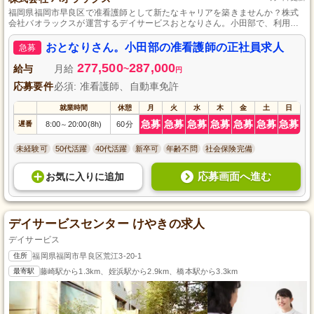
福岡県福岡市早良区で准看護師として新たなキャリアを築きませんか？株式
会社バオラックスが運営するデイサービスおとなりさん。小田部で、利用者
様に寄り添う温かいケアを提供。自動車免許を持っている方を特に歓迎し、
教育制度と福利厚生を充実させた働きやすい環境を整備しています。経験不
おとなりさん。小田部の准看護師の正社員求人
急募
問で未経験者も大歓迎。地域医療に貢献しながら成長を共にできる仲間をお
待ちしています。あなたの笑顔で利用者様の暮らしをサポートしましょう！
277,500
287,000
給与
月給
~
円
応募要件
必須: 准看護師、自動車免許
就業時間
休憩
月
火
水
木
金
土
日
急募
急募
急募
急募
急募
急募
急募
遅番
8:00
20:00(8h)
60分
～
未経験可
50代活躍
40代活躍
新卒可
年齢不問
社会保険完備
応募画面へ進む
お気に入り
に
追加
デイサービスセンター けやきの求人
デイサービス
住所
福岡県福岡市早良区荒江3-20-1
最寄駅
藤崎駅から1.3km、姪浜駅から2.9km、橋本駅から3.3km