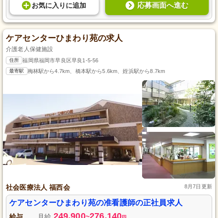
応募画面へ進む
お気に入り
に
追加
ケアセンターひまわり苑の求人
介護老人保健施設
住所
福岡県福岡市早良区早良1-5-56
最寄駅
梅林駅から4.7km、橋本駅から5.6km、姪浜駅から8.7km
社会医療法人 福西会
8月7日更新
ケアセンターひまわり苑の准看護師の正社員求人
249,900
276,140
給与
月給
~
円