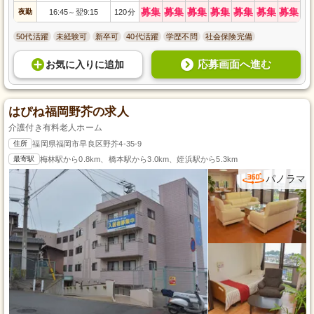
募集
募集
募集
募集
募集
募集
募集
夜勤
16:45
翌9:15
120分
～
50代活躍
未経験可
新卒可
40代活躍
学歴不問
社会保険完備
応募画面へ進む
お気に入り
に
追加
はぴね福岡野芥の求人
介護付き有料老人ホーム
住所
福岡県福岡市早良区野芥4-35-9
最寄駅
梅林駅から0.8km、橋本駅から3.0km、姪浜駅から5.3km
パノラマ