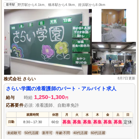
最寄駅
野芥駅から4.1km、橋本駅から4.9km、姪浜駅から8.0km
株式会社 さらい
8月7日更新
さらい学園の准看護師のパート・アルバイト求人
1,250
1,300
給与
時給
~
円
応募要件
必須: 准看護師、自動車免許
就業時間
休憩
月
火
水
木
金
土
日
募集
募集
募集
募集
募集
募集
定休
日勤
8:30
17:30
60分
～
未経験可
50代活躍
新卒可
年齢不問
40代活躍
60代活躍