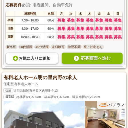
応募要件
必須: 准看護師、自動車免許
就業時間
休憩
月
火
水
木
金
土
日
募集
募集
募集
募集
募集
募集
募集
早番
7:30
16:00
60分
～
募集
募集
募集
募集
募集
募集
募集
日勤
8:30
17:00
60分
～
募集
募集
募集
募集
募集
募集
募集
日勤
10:00
18:30
60分
～
新卒可
50代活躍
40代活躍
未経験可
学歴不問
寮・社宅あり
応募画面へ進む
お気に入り
に
追加
有料老人ホーム明の里内野の求人
住宅型有料老人ホーム
住所
福岡県福岡市早良区内野5-4-13
最寄駅
梅林駅から5.5km、橋本駅から6.6km、博多南駅から9.2km
パノラマ