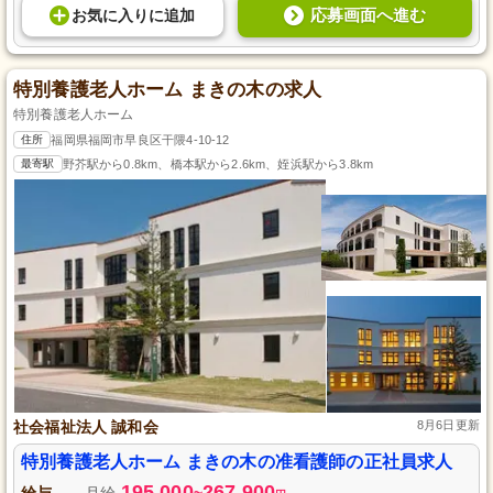
応募画面へ進む
お気に入り
に
追加
特別養護老人ホーム まきの木の求人
特別養護老人ホーム
住所
福岡県福岡市早良区干隈4-10-12
最寄駅
野芥駅から0.8km、橋本駅から2.6km、姪浜駅から3.8km
社会福祉法人 誠和会
8月6日更新
特別養護老人ホーム まきの木の准看護師の正社員求人
195,000
267,900
給与
月給
~