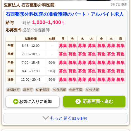
医療法人 石西整形外科医院
8月7日更新
石西整形外科医院の准看護師のパート・アルバイト求人
1,200
1,400
給与
時給
~
円
応募要件
必須: 准看護師
就業時間
休憩
月
火
水
木
金
土
日
募集
募集
募集
募集
募集
募集
募集
午前
8:45
12:00
-
～
募集
募集
募集
募集
募集
募集
募集
早番
7:00
10:15
-
～
募集
募集
募集
募集
募集
募集
募集
早番
7:00
15:45
90分
～
募集
募集
募集
募集
募集
募集
募集
日勤
8:45
17:30
90分
～
募集
募集
募集
募集
募集
募集
募集
遅番
12:00
20:45
90分
～
未経験可
新卒可
50代活躍
40代活躍
年齢不問
60代活躍
応募画面へ進む
お気に入り
に
追加
もっと見る
(ほか1件)