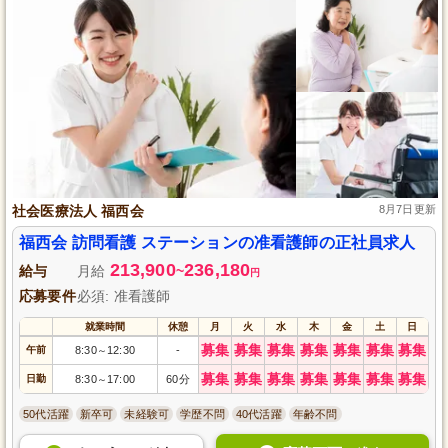
社会医療法人 福西会
8月7日更新
福西会 訪問看護 ステーションの准看護師の正社員求人
213,900
236,180
給与
月給
~
円
応募要件
必須: 准看護師
就業時間
休憩
月
火
水
木
金
土
日
募集
募集
募集
募集
募集
募集
募集
午前
8:30
12:30
-
～
募集
募集
募集
募集
募集
募集
募集
日勤
8:30
17:00
60分
～
50代活躍
新卒可
未経験可
学歴不問
40代活躍
年齢不問