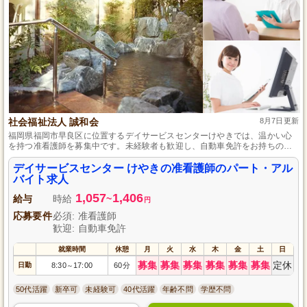
社会福祉法人 誠和会
8月7日更新
福岡県福岡市早良区に位置するデイサービスセンターけやきでは、温かい心
を持つ准看護師を募集中です。未経験者も歓迎し、自動車免許をお持ちの方
はさらに活躍の場が広がります。家庭やプライベートとの両立を図りつつ、
地域に根ざした看護ケアを提供しませんか？社会福祉法人誠和会が運営する
デイサービスセンター けやきの准看護師のパート・アル
安定した環境で、あなたの専門知識と優しさを活かして利用者様の笑顔を創
バイト求人
出しましょう。
1,057
1,406
給与
時給
~
円
応募要件
必須: 准看護師
歓迎: 自動車免許
就業時間
休憩
月
火
水
木
金
土
日
募集
募集
募集
募集
募集
募集
定休
日勤
8:30
17:00
60分
～
50代活躍
新卒可
未経験可
40代活躍
年齢不問
学歴不問