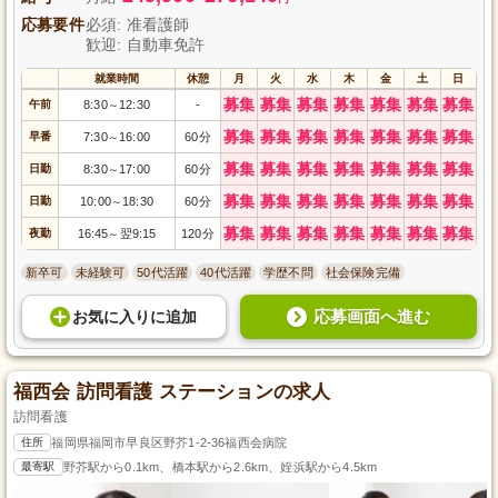
応募要件
必須: 准看護師
歓迎: 自動車免許
就業時間
休憩
月
火
水
木
金
土
日
募集
募集
募集
募集
募集
募集
募集
午前
8:30
12:30
-
～
募集
募集
募集
募集
募集
募集
募集
早番
7:30
16:00
60分
～
募集
募集
募集
募集
募集
募集
募集
日勤
8:30
17:00
60分
～
募集
募集
募集
募集
募集
募集
募集
日勤
10:00
18:30
60分
～
募集
募集
募集
募集
募集
募集
募集
夜勤
16:45
翌9:15
120分
～
新卒可
未経験可
50代活躍
40代活躍
学歴不問
社会保険完備
応募画面へ進む
お気に入り
に
追加
福西会 訪問看護 ステーションの求人
訪問看護
住所
福岡県福岡市早良区野芥1-2-36福西会病院
最寄駅
野芥駅から0.1km、橋本駅から2.6km、姪浜駅から4.5km