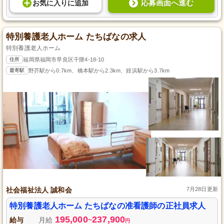
応募画面へ進む
お気に入り
に
追加
特別養護老人ホーム たちばなの求人
特別養護老人ホーム
住所
福岡県福岡市早良区干隈4-18-10
最寄駅
野芥駅から0.7km、橋本駅から2.3km、姪浜駅から3.7km
社会福祉法人 誠和会
7月28日更新
特別養護老人ホーム たちばなの准看護師の正社員求人
195,000
237,900
給与
月給
~
円