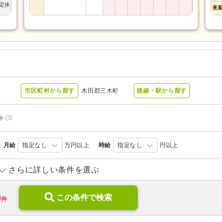
定休
夜
市区町村から探す
木田郡三木町
路線・駅から探す
ト
(3)
月給
指定なし
万円以上
時給
指定なし
円以上
特別養護老人ホーム
(2)
病院
(1)
さらに詳しい条件を選ぶ
0
この条件で検索
件
ブランク可
(6)
学歴不問
(8)
新卒可
(6)
子育てママパパ活躍
(6)