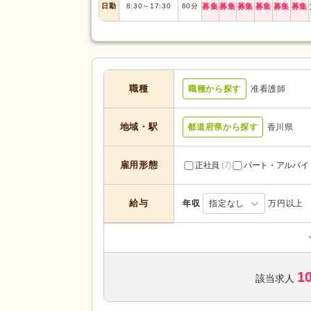
日勤
8:30
～
17:30
60
分
募集
募集
募集
募集
募集
募集
職種
職種から探す
准看護師
地域・駅
都道府県から探す
香川県
雇用形態
正社員
(7)
パート・アルバイ
給与
年収
指定なし
万円以上
介護付き有料老人ホーム
(1)
サービスの種
類
診療所・クリニック
(6)
1
該当求人
未経験可
(7)
年齢不問
(4)