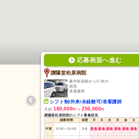
応募画面
へ
進む
讃陽堂松原病院
農学部前駅から0.5Km
病院
准看護師
シフト制/外来/未経験可/准看護師
180,000
250,000
月給
円
〜
円
讃陽堂松原病院のシフト募集状況
就業時間
休憩
月
火
水
木
金
土
午前
8:30
～
13:00
0
分
募集
募集
募集
募集
募集
募集