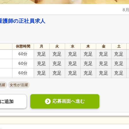
8
看護師の正社員求人
休憩時間
月
火
水
木
金
土
60分
充足
充足
充足
充足
充足
充足
60分
充足
充足
充足
充足
充足
充足
60分
充足
充足
充足
充足
充足
充足
活躍
女性が活躍
応募画面へ進む
に
追加