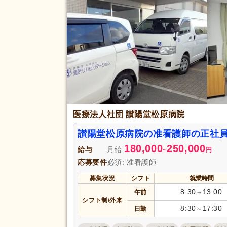
資格手当
(5)
正社員登用あり
(1)
アクセス
駅近
(4)
医療法人社団 讃陽堂松原病院
讃陽堂松原病院の准看護師の正社員
180,000
250,000
給与
月給
~
円
応募要件
必須: 准看護師
募集状況
シフト
就業時間
8:30
13:00
午前
～
シフト制/外来
8:30
17:30
日勤
～