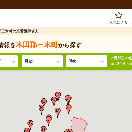
お気に入り
郡三木町の准看護師求人
木田郡三木町
情報を
から探す
木田郡三木町
町
月給
時給
20.9
月給
万