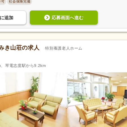
卒可
社会保険完備
応募画面へ進む
に
追加
 みき山荘の求人
特別養護老人ホーム
m、琴電志度駅から9.2km