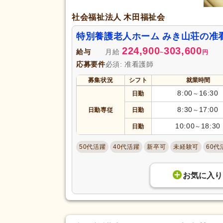
社会福祉法人 木田福祉会
特別養護老人ホーム みき山荘の准
224,900
303,600
給与
月給
~
円
応募要件
必須: 准看護師
募集状況
シフト
就業時間
8:00
16:30
日勤
～
8:30
17:00
日勤専従
日勤
～
10:00
18:30
日勤
～
50代活躍
40代活躍
新卒可
未経験可
60代
お気に入り