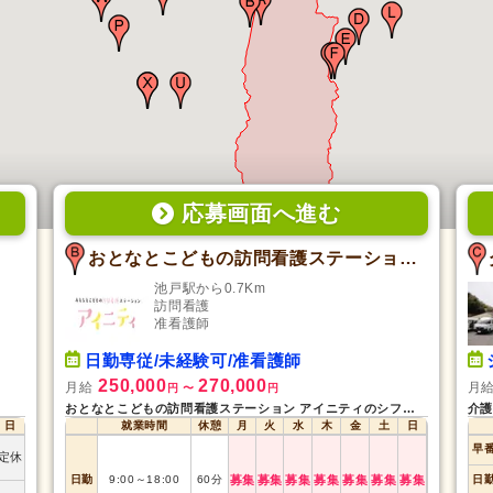
応募画面
へ
進む
おとなとこどもの訪問看護ステーション アイニティ
池戸駅から0.7Km
訪問看護
准看護師
日勤専従/未経験可/准看護師
250,000
270,000
月給
月
円
〜
円
おとなとこどもの訪問看護ステーション アイニティのシフト募集状況
介護
日
就業時間
休憩
月
火
水
木
金
土
日
早
定休
日勤
9:00
～
18:00
60
分
募集
募集
募集
募集
募集
募集
募集
日