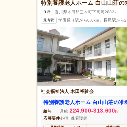
特別養護老人ホーム 白山山荘の
香川県木田郡三木町下高岡2882-1
住所
学園通り駅から0.6km、長尾駅から2.
最寄駅
社会福祉法人 木田福祉会
特別養護老人ホーム 白山山荘の准
224,900
313,600
給与
月給
~
円
応募要件
必須: 准看護師