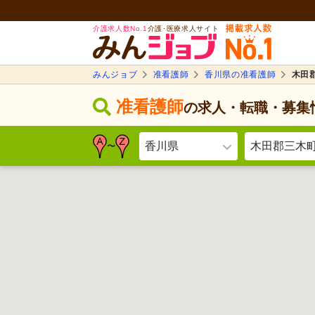
介護求人数No.1
介護･医療求人サイト
みんジョブ
准看護師
香川県の准看護師
木田
准看護師
の求人・転職・募集
香川県
木田郡三木
〜