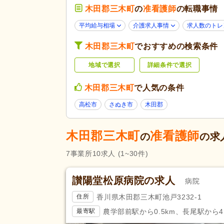
応募条件・こ
木田郡三木町
の
准看護師
の転職事情
40代活躍
(6)
だわり
ハローワーク求人を除く
(2)
平均給与相場
介護求人事情
求人数のトレ
スピード対応
(1)
木田郡三木町
でおすすめの検索条件
残業ほぼなし
(7)
勤務形態
地域で選択
詳細条件で選択
シフト相談可
(6)
木田郡三木町
で人気の条件
応募資格
准看護師
(10)
高松市
さぬき市
木田郡
完全週休2日
(1)
日曜休み
(4)
木田郡三木町
准看護師
の
の求
休日・休暇
介護休業
(2)
7
事業所
10
求人
(1~30件)
冬季休暇
(2)
讃陽堂松原病院の求人
賞与あり
(8)
病院
昇給あり
(10)
香川県木田郡三木町池戸3232-1
住所
住宅手当
(1)
給与・手当
農学部前駅から0.5km、長尾駅から4.
最寄駅
福利厚生
処遇改善手当
(4)