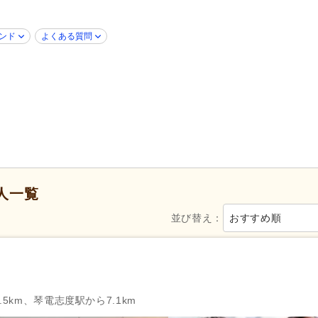
50代活躍
(6)
60代活躍
(2)
掲載30日以内
(1)
女性が活躍
(6)
ンド
よくある質問
シフト制
(7)
日勤のみ可
(5)
週休2日
(3)
4週8休
(1)
産休あり
(6)
育休あり
(8)
人一覧
看護休暇
(3)
夏季休暇
(5)
並び替え：
おすすめ順
社会保険完備
(8)
研修制度あり
(6)
復職支援あり
(3)
退職金あり
(4)
通勤手当
(8)
人事評価制度あり
(6)
5km、琴電志度駅から7.1km
夜勤手当
(1)
託児施設あり
(1)