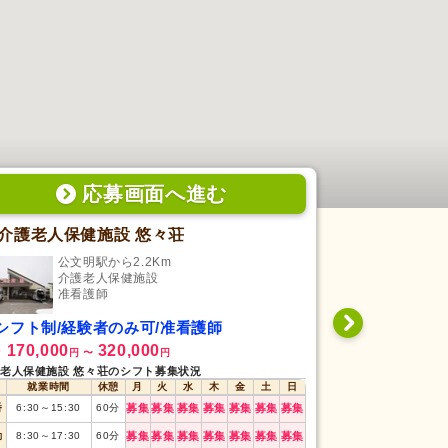
応募画面
へ
進む
介護老人保健施設 悠々荘
介護付有料
公文明駅から2.2Km
長尾
介護老人保健施設
介
准看護師
准
シフト制/経験者のみ可/准看護師
シフト制/未
170,000
320,000
194,000
給
月給
円
〜
円
円
老人保健施設 悠々荘のシフト募集状況
介護付有料老人ホー
就業時間
休憩
月
火
水
木
金
土
日
就業時間
番
6:30
～
15:30
60
分
募集
募集
募集
募集
募集
募集
募集
日勤
8:30
～
17:30
勤
8:30
～
17:30
60
分
募集
募集
募集
募集
募集
募集
募集