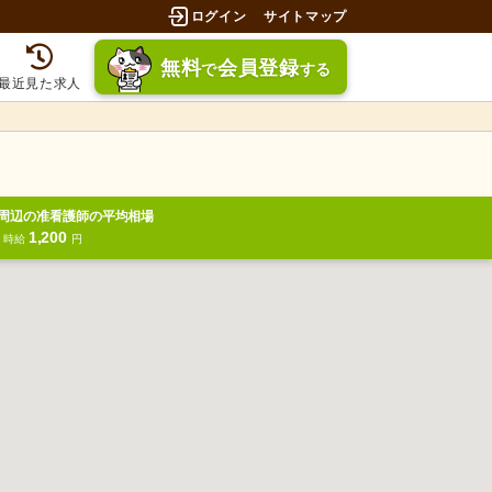
ログイン
サイトマップ
無料
会員登録
で
する
最近見た求人
周辺の准看護師の平均相場
1,200
円
時給
円