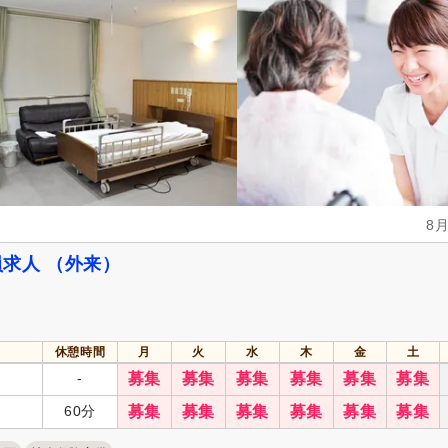
扶養手当
(2)
再雇用制度あり
(7)
自動車通勤可
(8)
自転車通勤可
(6)
8
求人 （外来）
休憩時間
月
火
水
木
金
土
-
募集
募集
募集
募集
募集
募集
60分
募集
募集
募集
募集
募集
募集