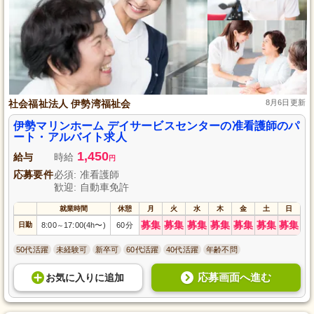
社会福祉法人 伊勢湾福祉会
8月6日更新
伊勢マリンホーム デイサービスセンターの准看護師のパ
ート・アルバイト求人
1,450
給与
時給
円
応募要件
必須: 准看護師
歓迎: 自動車免許
就業時間
休憩
月
火
水
木
金
土
日
募集
募集
募集
募集
募集
募集
募集
日勤
8:00
17:00(4h〜)
60分
～
50代活躍
未経験可
新卒可
60代活躍
40代活躍
年齢不問
応募画面へ進む
お気に入り
に
追加