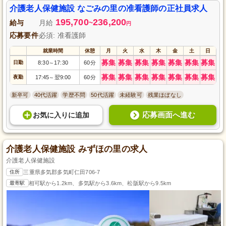
介護老人保健施設 なごみの里の准看護師の正社員求人
195,700
236,200
給与
月給
~
円
応募要件
必須: 准看護師
就業時間
休憩
月
火
水
木
金
土
日
募集
募集
募集
募集
募集
募集
募集
日勤
8:30
17:30
60分
～
募集
募集
募集
募集
募集
募集
募集
夜勤
17:45
翌9:00
60分
～
新卒可
40代活躍
学歴不問
50代活躍
未経験可
残業ほぼなし
応募画面へ進む
お気に入り
に
追加
介護老人保健施設 みずほの里の求人
介護老人保健施設
住所
三重県多気郡多気町仁田706-7
最寄駅
相可駅から1.2km、多気駅から3.6km、松阪駅から9.5km