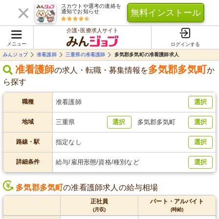
スカウトや選考の連絡を
無料インストール
通知でお知らせ
介護･医療求人サイト
メニュー
ログインする
みんジョブ
准看護師
三重県の准看護師
多気郡多気町の准看護師求人
准看護師
多気郡多気町
の求人・転職・募集情報を
か
ら探す
職種
准看護師
選択
地域
三重県
選択
多気郡多気町
選択
路線・駅
指定なし
選択
詳細条件
給与/雇用形態/資格/種別など
選択
多気郡多気町
の准看護師求人の給与相場
正社員
パート・アルバイト
(月収)
(時給)