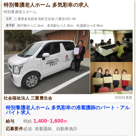
特別養護老人ホーム 多気彩幸の求人
特別養護老人ホーム
住所
三重県多気郡多気町五佐奈八重谷432-48
最寄駅
相可駅から1.1km、多気駅から2.3km、松阪駅から8.8km
社会福祉法人 三重豊生会
8月6日更新
特別養護老人ホーム 多気彩幸の准看護師のパート・アル
バイト求人
1,400
1,600
給与
時給
~
円
応募要件
必須: 准看護師、自動車免許