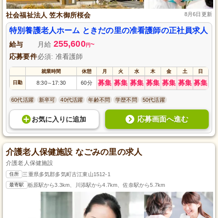
社会福祉法人 笠木御所桜会
8月6日更新
特別養護老人ホーム ときだの里の准看護師の正社員求人
255,600
給与
月給
~
円
応募要件
必須: 准看護師
就業時間
休憩
月
火
水
木
金
土
日
募集
募集
募集
募集
募集
募集
募集
日勤
8:30
17:30
60分
～
60代活躍
新卒可
40代活躍
年齢不問
学歴不問
50代活躍
応募画面へ進む
お気に入り
に
追加
介護老人保健施設 なごみの里の求人
介護老人保健施設
住所
三重県多気郡多気町古江東山1512-1
最寄駅
栃原駅から3.3km、川添駅から4.7km、佐奈駅から5.7km