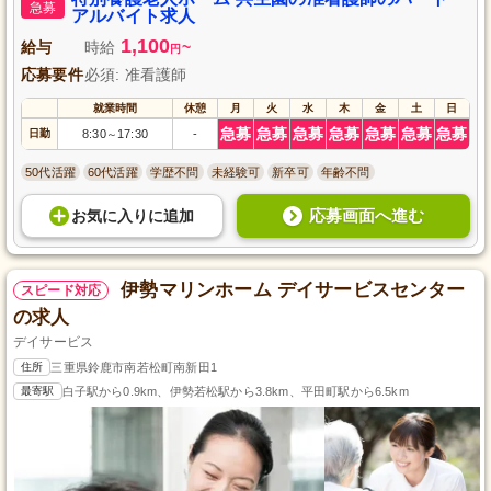
急募
アルバイト求人
1,100
給与
時給
~
円
応募要件
必須: 准看護師
就業時間
休憩
月
火
水
木
金
土
日
急募
急募
急募
急募
急募
急募
急募
日勤
8:30
17:30
-
～
50代活躍
60代活躍
学歴不問
未経験可
新卒可
年齢不問
応募画面へ進む
お気に入り
に
追加
伊勢マリンホーム デイサービスセンター
スピード対応
の求人
デイサービス
住所
三重県鈴鹿市南若松町南新田1
最寄駅
白子駅から0.9km、伊勢若松駅から3.8km、平田町駅から6.5km