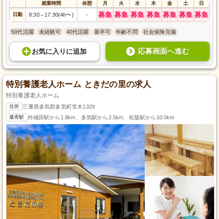
就業時間
休憩
月
火
水
木
金
土
日
募集
募集
募集
募集
募集
募集
募集
日勤
8:30
17:30(4h〜)
-
～
50代活躍
未経験可
40代活躍
新卒可
年齢不問
社会保険完備
応募画面へ進む
お気に入り
に
追加
特別養護老人ホーム ときだの里の求人
特別養護老人ホーム
住所
三重県多気郡多気町笠木1329
最寄駅
外城田駅から1.8km、多気駅から2.5km、松阪駅から10.0km