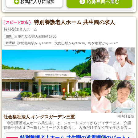
応募画面へ進む
お気に入り
に
追加
特別養護老人ホーム 共生園の求人
スピード対応
特別養護老人ホーム
住所
三重県度会郡大紀町崎1785
最寄駅
伊勢柏崎駅から1.9km、大内山駅から3.9km、梅ケ谷駅から5.0km
社会福祉法人 キングスガーデン三重
8月6日更新
「特別養護老人ホーム共生園」は、ショートステイからデイサービス、介護
保険手続きまで一貫したサービスを提供し、入所だけでなく在宅生活を希望
する方の願いも叶えています。
特別養護老人ホーム 共生園の准看護師のパート・