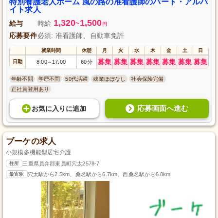
特別養護老人ホーム 風の路の准看護師のパート・アルバ
イト求人
1,320
1,500
給与
時給
~
円
応募要件
必須: 准看護師、自動車免許
就業時間
休憩
月
火
水
木
金
土
日
募集
募集
募集
募集
募集
募集
募集
日勤
8:00
17:00
60分
～
年齢不問
学歴不問
50代活躍
残業ほぼなし
社会保険完備
正社員登用あり
応募画面へ進む
お気に入り
に
追加
ブーケの求人
小規模多機能型居宅介護
住所
三重県員弁郡東員町穴太2578-7
最寄駅
穴太駅から2.5km、桑名駅から6.7km、西桑名駅から6.8km