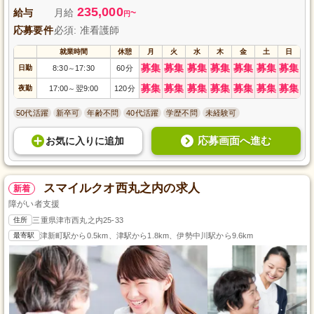
しております。
235,000
給与
月給
~
円
応募要件
必須: 准看護師
就業時間
休憩
月
火
水
木
金
土
日
募集
募集
募集
募集
募集
募集
募集
日勤
8:30
17:30
60分
～
募集
募集
募集
募集
募集
募集
募集
夜勤
17:00
翌9:00
120分
～
50代活躍
新卒可
年齢不問
40代活躍
学歴不問
未経験可
応募画面へ進む
お気に入り
に
追加
スマイルクオ西丸之内の求人
新着
障がい者支援
住所
三重県津市西丸之内25-33
最寄駅
津新町駅から0.5km、津駅から1.8km、伊勢中川駅から9.6km