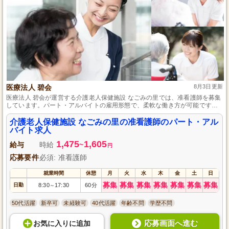
医療法人 碧会
8月3日更新
医療法人 碧会が運営する介護老人保健施設 なごみの里では、准看護師を募集
しています。パート・アルバイトの雇用形態で、柔軟な働き方が可能です。
高齢者の健康と生活を支えるやりがいのある職場で、あなたの経験とスキル
を生かしてみませんか？温かな職場環境で、働きやすさを実感してくださ
介護老人保健施設 なごみの里の准看護師のパート・アル
い。興味がある方はぜひご応募ください。
バイト求人
1,475
1,605
給与
時給
~
円
応募要件
必須: 准看護師
就業時間
休憩
月
火
水
木
金
土
日
募集
募集
募集
募集
募集
募集
募集
日勤
8:30
17:30
60分
～
50代活躍
新卒可
未経験可
40代活躍
年齢不問
学歴不問
応募画面へ進む
お気に入り
に
追加