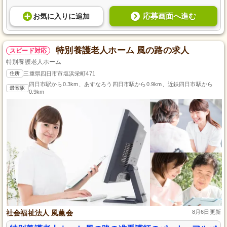
応募画面へ進む
お気に入り
に
追加
特別養護老人ホーム 風の路の求人
スピード対応
特別養護老人ホーム
住所
三重県四日市市塩浜栄町471
四日市駅から0.3km、あすなろう四日市駅から0.9km、近鉄四日市駅から
最寄駅
0.9km
社会福祉法人 風薫会
8月6日更新