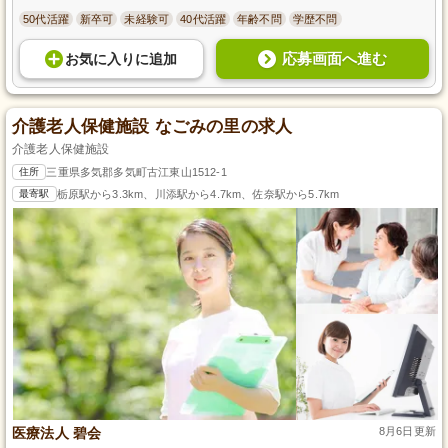
50代活躍
新卒可
未経験可
40代活躍
年齢不問
学歴不問
応募画面へ進む
お気に入り
に
追加
介護老人保健施設 なごみの里の求人
介護老人保健施設
住所
三重県多気郡多気町古江東山1512-1
最寄駅
栃原駅から3.3km、川添駅から4.7km、佐奈駅から5.7km
医療法人 碧会
8月6日更新