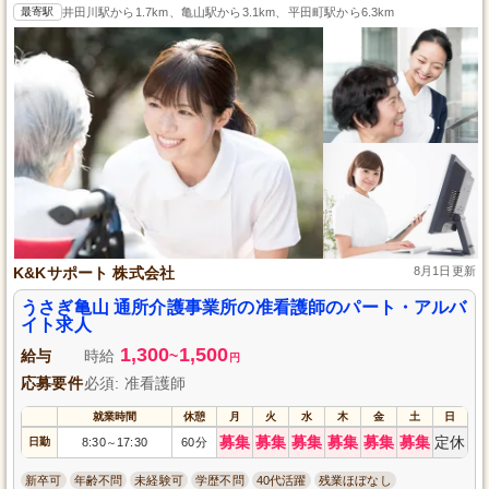
最寄駅
井田川駅から1.7km、亀山駅から3.1km、平田町駅から6.3km
K&Kサポート 株式会社
8月1日更新
うさぎ亀山 通所介護事業所の准看護師のパート・アルバ
イト求人
1,300
1,500
給与
時給
~
円
応募要件
必須: 准看護師
就業時間
休憩
月
火
水
木
金
土
日
募集
募集
募集
募集
募集
募集
定休
日勤
8:30
17:30
60分
～
新卒可
年齢不問
未経験可
学歴不問
40代活躍
残業ほぼなし