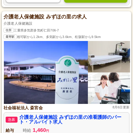
介護老人保健施設 みずほの里の求人
介護老人保健施設
住所
三重県多気郡多気町仁田706-7
最寄駅
相可駅から1.2km、多気駅から3.6km、松阪駅から9.5km
社会福祉法人 斎宮会
8月6日更新
介護老人保健施設 みずほの里の准看護師のパー
急募
ト・アルバイト求人
1,460
給与
時給
円