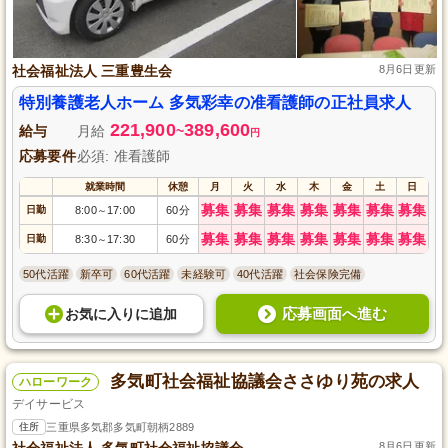
社会福祉法人 三重豊生会
8月6日更新
特別養護老人ホーム 多気彩幸の准看護師の正社員求人
221,900
389,600
給与
月給
~
円
応募要件
必須: 准看護師
就業時間
休憩
月
火
水
木
金
土
日
募集
募集
募集
募集
募集
募集
募集
日勤
8:00
17:00
60分
～
募集
募集
募集
募集
募集
募集
募集
日勤
8:30
17:30
60分
～
50代活躍
新卒可
60代活躍
未経験可
40代活躍
社会保険完備
応募画面へ進む
お気に入り
に
追加
多気町社会福祉協議会ささゆり苑の求人
ハローワーク
デイサービス
住所
三重県多気郡多気町朝柄2889
社会福祉法人 多気町社会福祉協議会
8月6日更新