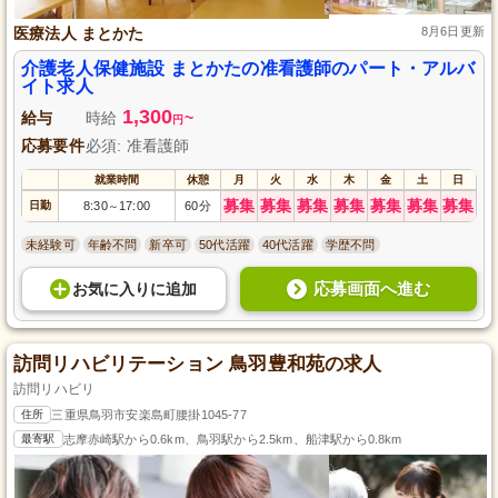
医療法人 まとかた
8月6日更新
介護老人保健施設 まとかたの准看護師のパート・アルバ
イト求人
1,300
給与
時給
~
円
応募要件
必須: 准看護師
就業時間
休憩
月
火
水
木
金
土
日
募集
募集
募集
募集
募集
募集
募集
日勤
8:30
17:00
60分
～
未経験可
年齢不問
新卒可
50代活躍
40代活躍
学歴不問
応募画面へ進む
お気に入り
に
追加
訪問リハビリテーション 鳥羽豊和苑の求人
訪問リハビリ
住所
三重県鳥羽市安楽島町腰掛1045-77
最寄駅
志摩赤崎駅から0.6km、鳥羽駅から2.5km、船津駅から0.8km