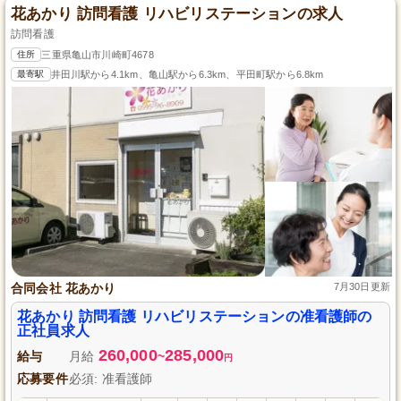
花あかり 訪問看護 リハビリステーションの求人
訪問看護
住所
三重県亀山市川崎町4678
最寄駅
井田川駅から4.1km、亀山駅から6.3km、平田町駅から6.8km
合同会社 花あかり
7月30日更新
花あかり 訪問看護 リハビリステーションの准看護師の
正社員求人
260,000
285,000
給与
月給
~
円
応募要件
必須: 准看護師