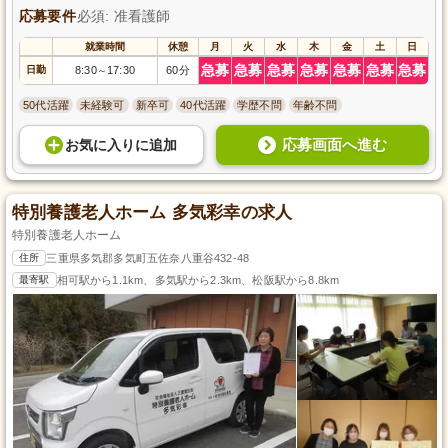
応募要件
必須: 准看護師
就業時間
休憩
月
火
水
木
金
土
日
急募
急募
急募
急募
急募
急募
急募
日勤
8:30
17:30
60分
～
50代活躍
未経験可
新卒可
40代活躍
学歴不問
年齢不問
応募画面へ進む
お気に入り
に
追加
特別養護老人ホーム 多気彩幸の求人
特別養護老人ホーム
住所
三重県多気郡多気町五佐奈八重谷432-48
最寄駅
相可駅から1.1km、多気駅から2.3km、松阪駅から8.8km