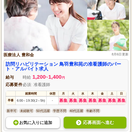
医療法人 豊和会
8月6日更新
訪問リハビリテーション 鳥羽豊和苑の准看護師のパー
ト・アルバイト求人
1,200
1,400
給与
時給
~
円
応募要件
必須: 准看護師
就業時間
休憩
月
火
水
木
金
土
日
募集
募集
募集
募集
募集
募集
募集
早番
6:00
19:30(2
5h)
-
～
～
新卒可
未経験可
50代活躍
学歴不問
40代活躍
年齢不問
応募画面へ進む
お気に入り
に
追加