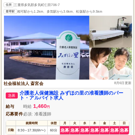
住所
三重県多気郡多気町仁田706-7
最寄駅
相可駅から1.2km、多気駅から3.6km、松阪駅から9.5km
社会福祉法人 斎宮会
8月6日更新
介護老人保健施設 みずほの里の准看護師のパー
急募
ト・アルバイト求人
1,460
給与
時給
円
応募要件
必須: 准看護師
就業時間
休憩
月
火
水
木
金
土
日
急募
急募
急募
急募
急募
急募
急募
日勤
8:30
17:30(6h〜)
60分
～