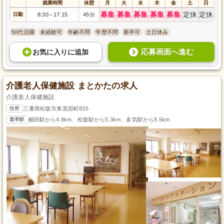
就業時間
休憩
月
火
水
木
金
土
日
募集
募集
募集
募集
募集
定休
定休
日勤
8:30
17:15
45分
～
50代活躍
未経験可
年齢不問
学歴不問
新卒可
土日休み
応募画面へ進む
お気に入り
に
追加
介護老人保健施設 まとかたの求人
介護老人保健施設
住所
三重県松阪市東黒部町835
最寄駅
櫛田駅から4.8km、松阪駅から5.3km、多気駅から8.5km