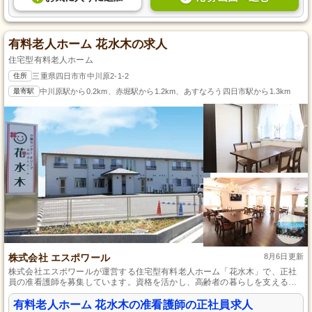
有料老人ホーム 花水木の求人
住宅型有料老人ホーム
住所
三重県四日市市中川原2-1-2
最寄駅
中川原駅から0.2km、赤堀駅から1.2km、あすなろう四日市駅から1.3km
株式会社 エスポワール
8月6日更新
株式会社エスポワールが運営する住宅型有料老人ホーム「花水木」で、正社
員の准看護師を募集しています。資格を活かし、高齢者の暮らしを支えるお
仕事に挑戦しませんか。温かい環境で、やりがいのある看護業務を一緒に行
いましょう。あなたの経験を当施設で活かせるチャンスです。ご応募お待ち
有料老人ホーム 花水木の准看護師の正社員求人