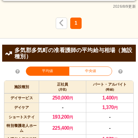
2026/8/9更新
1
多気郡多気町の准看護師の平均給与相場（施設
種別）
平均値
中央値
正社員
パート・アルバイト
施設種別
(月収)
(時給)
250,000
1,400
デイサービス
円
円
-
1,370
デイケア
円
193,200
-
ショートステイ
円
特別養護老人ホー
225,400
-
円
ム