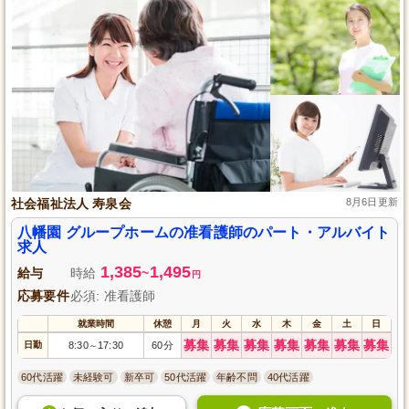
社会福祉法人 寿泉会
8月6日更新
八幡園 グループホームの准看護師のパート・アルバイト
求人
1,385
1,495
給与
時給
~
円
応募要件
必須: 准看護師
就業時間
休憩
月
火
水
木
金
土
日
募集
募集
募集
募集
募集
募集
募集
日勤
8:30
17:30
60分
～
60代活躍
未経験可
新卒可
50代活躍
年齢不問
40代活躍