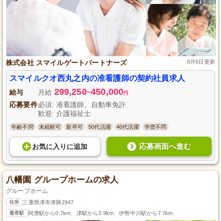
株式会社 スマイルゲートパートナーズ
8月6日更新
スマイルクオ西丸之内の准看護師の契約社員求人
299,250
450,000
給与
月給
~
円
応募要件
必須: 准看護師、自動車免許
歓迎: 介護福祉士
年齢不問
未経験可
新卒可
50代活躍
40代活躍
学歴不問
応募画面へ進む
お気に入り
に
追加
八幡園 グループホームの求人
グループホーム
住所
三重県津市津興2947
最寄駅
阿漕駅から0.7km、津駅から3.9km、伊勢中川駅から7.7km