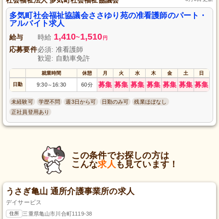
多気町社会福祉協議会ささゆり苑の准看護師のパート・
アルバイト求人
1,410
1,510
給与
時給
~
円
応募要件
必須: 准看護師
歓迎: 自動車免許
就業時間
休憩
月
火
水
木
金
土
日
募集
募集
募集
募集
募集
募集
募集
日勤
9:30
16:30
60分
～
未経験可
学歴不問
週3日から可
日勤のみ可
残業ほぼなし
正社員登用あり
この条件でお探しの方は
こんな
求人
も見ています！
うさぎ亀山 通所介護事業所の求人
デイサービス
住所
三重県亀山市川合町1119-38