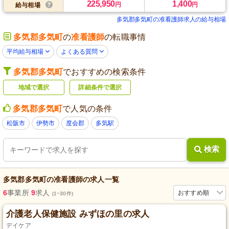
225,950
1,400
円
円
給与相場
多気郡多気町の准看護師求人の給与相場
多気郡多気町
の
准看護師
の転職事情
平均給与相場
よくある質問
多気郡多気町
でおすすめの検索条件
地域で選択
詳細条件で選択
多気郡多気町
で人気の条件
松阪市
伊勢市
度会郡
多気駅
検索
多気郡多気町
の
准看護師
の求人一覧
6
事業所
9
求人
おすすめ順
(1~30件)
介護老人保健施設 みずほの里の求人
デイケア