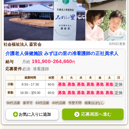
社会福祉法人 斎宮会
8月6日更新
介護老人保健施設 みずほの里の准看護師の正社員求人
191,900
264,660
給与
月給
~
円
応募要件
必須: 准看護師
就業時間
休憩
月
火
水
木
金
土
日
募集
募集
募集
募集
募集
募集
定休
日勤
8:30
17:30
60分
～
募集
募集
募集
募集
募集
募集
定休
夜勤
16:30
翌9:30
60分
～
50代活躍
新卒可
60代活躍
40代活躍
学歴不問
残業ほぼなし
応募画面へ進む
お気に入り
に
追加