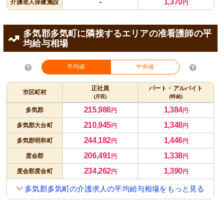
-
1,370
介護老人保健施設
円
多気郡多気町に隣接するエリアの准看護師の平
均給与相場
平均値
中央値
正社員
パート・アルバイト
市区町村
(月収)
(時給)
215,986
1,384
多気郡
円
円
210,945
1,348
多気郡大台町
円
円
244,182
1,446
多気郡明和町
円
円
206,491
1,338
度会郡
円
円
234,262
1,390
度会郡度会町
円
円
多気郡多気町の介護求人の平均給与相場をもっと見る