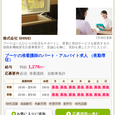
株式会社 SHINEI
7月28日更新
ブーケは一人ひとりの生活をサポートし、夜勤と宿泊サービスを提供する小
規模多機能居宅介護事業所で、至誠心を胸に、笑顔を通じたケアと人との出
会いを大切にしています。
ブーケの准看護師のパート・アルバイト求人 （夜勤専
従）
1,276
給与
時給
~
円
応募要件
必須: 准看護師、自動車免許
就業時間
休憩
月
火
水
木
金
土
日
募集
募集
募集
募集
募集
募集
募集
夜勤
18:00
翌9:00
150分
～
募集
募集
募集
募集
募集
募集
募集
夜勤
20:00
翌9:00
150分
～
50代活躍
未経験可
年齢不問
学歴不問
新卒可
40代活躍
応募画面へ進む
お気に入り
に
追加