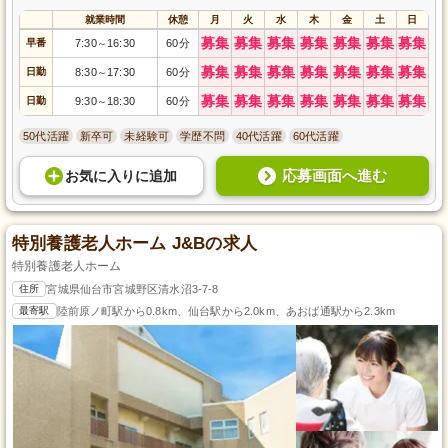
就業時間
休憩
月
火
水
木
金
土
日
募集
募集
募集
募集
募集
募集
募集
早番
7:30
16:30
60分
～
募集
募集
募集
募集
募集
募集
募集
日勤
8:30
17:30
60分
～
募集
募集
募集
募集
募集
募集
募集
日勤
9:30
18:30
60分
～
50代活躍
新卒可
未経験可
学歴不問
40代活躍
60代活躍
応募画面へ進む
お気に入り
に
追加
特別養護老人ホーム J&Bの求人
特別養護老人ホーム
住所
宮城県仙台市宮城野区清水沼3-7-8
最寄駅
陸前原ノ町駅から0.8km、仙台駅から2.0km、あおば通駅から2.3km