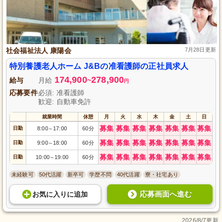
社会福祉法人 康陽会
7月28日更新
特別養護老人ホーム J&Bの准看護師の正社員求人
174,900
278,900
給与
月給
~
円
応募要件
必須: 准看護師
歓迎: 自動車免許
就業時間
休憩
月
火
水
木
金
土
日
募集
募集
募集
募集
募集
募集
募集
日勤
8:00
17:00
60分
～
募集
募集
募集
募集
募集
募集
募集
日勤
9:00
18:00
60分
～
募集
募集
募集
募集
募集
募集
募集
日勤
10:00
19:00
60分
～
未経験可
50代活躍
新卒可
学歴不問
40代活躍
寮・社宅あり
応募画面へ進む
お気に入り
に
追加
2026/8/7更新