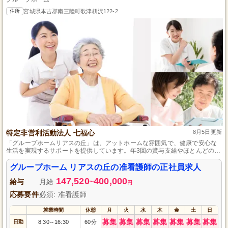
住所
宮城県本吉郡南三陸町歌津枡沢122-2
特定非営利活動法人 七福心
8月5日更新
「グループホームリアスの丘」は、アットホームな雰囲気で、健康で安心な
生活を実現するサポートを提供しています。年3回の賞与支給やほとんどの残
業がないため、働きやすい環境も整っています。准看護師の資格を持つ方で
あれば経験の有無は問いません。スタッフのこころに響く働き方を提供しま
グループホーム リアスの丘の准看護師の正社員求人
す。
147,520
400,000
給与
月給
~
円
応募要件
必須: 准看護師
就業時間
休憩
月
火
水
木
金
土
日
募集
募集
募集
募集
募集
募集
募集
日勤
8:30
16:30
60分
～