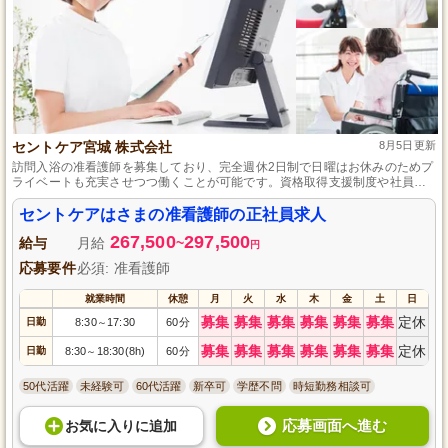
セントケア宮城 株式会社
8月5日更新
訪問入浴の准看護師を募集しており、完全週休2日制で日曜はお休みのためプ
ライベートも充実させつつ働くことが可能です。資格取得支援制度や社員割
引制度など、福利厚生を充実させていますので、ブランクがあっても問題な
く、やりがいを感じながら資格を活かして働きたい方からの応募をお待ちし
セントケアはさまの准看護師の正社員求人
ております。
267,500
297,500
給与
月給
~
円
応募要件
必須: 准看護師
就業時間
休憩
月
火
水
木
金
土
日
募集
募集
募集
募集
募集
募集
定休
日勤
8:30
17:30
60分
～
募集
募集
募集
募集
募集
募集
定休
日勤
8:30
18:30(8h)
60分
～
50代活躍
未経験可
60代活躍
新卒可
学歴不問
時短勤務相談可
応募画面へ進む
お気に入り
に
追加