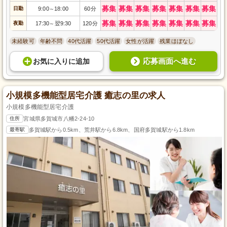
募集
募集
募集
募集
募集
募集
募集
日勤
9:00
18:00
60分
～
募集
募集
募集
募集
募集
募集
募集
夜勤
17:30
翌9:30
120分
～
未経験可
年齢不問
40代活躍
50代活躍
女性が活躍
残業ほぼなし
応募画面へ進む
お気に入り
に
追加
小規模多機能型居宅介護 癒志の里の求人
小規模多機能型居宅介護
住所
宮城県多賀城市八幡2-24-10
最寄駅
多賀城駅から0.5km、荒井駅から6.8km、国府多賀城駅から1.8km