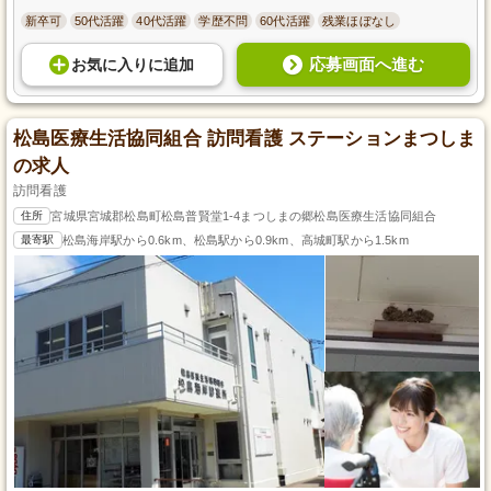
新卒可
50代活躍
40代活躍
学歴不問
60代活躍
残業ほぼなし
応募画面へ進む
お気に入り
に
追加
松島医療生活協同組合 訪問看護 ステーションまつしま
の求人
訪問看護
住所
宮城県宮城郡松島町松島普賢堂1-4まつしまの郷松島医療生活協同組合
最寄駅
松島海岸駅から0.6km、松島駅から0.9km、高城町駅から1.5km