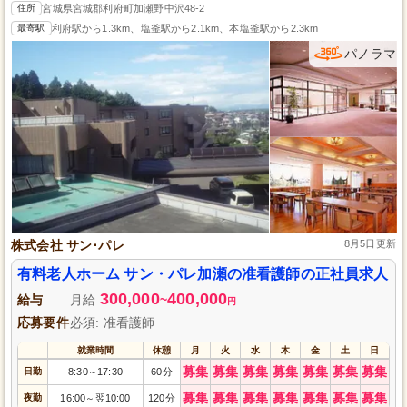
住所
宮城県宮城郡利府町加瀬野中沢48-2
最寄駅
利府駅から1.3km、塩釜駅から2.1km、本塩釜駅から2.3km
パノラマ
株式会社 サン･パレ
8月5日更新
有料老人ホーム サン・パレ加瀬の准看護師の正社員求人
300,000
400,000
給与
月給
~
円
応募要件
必須: 准看護師
就業時間
休憩
月
火
水
木
金
土
日
募集
募集
募集
募集
募集
募集
募集
日勤
8:30
17:30
60分
～
募集
募集
募集
募集
募集
募集
募集
夜勤
16:00
翌10:00
120分
～