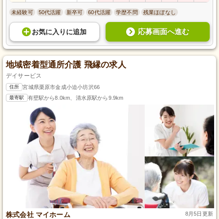
未経験可
50代活躍
新卒可
60代活躍
学歴不問
残業ほぼなし
応募画面へ進む
お気に入り
に
追加
地域密着型通所介護 飛縁の求人
デイサービス
住所
宮城県栗原市金成小迫小坊沢66
最寄駅
有壁駅から8.0km、清水原駅から9.9km
株式会社 マイホーム
8月5日更新