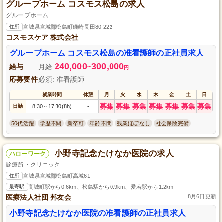
グループホーム コスモス松島の求人
グループホーム
住所
宮城県宮城郡松島町磯崎長田80-222
コスモスケア 株式会社
グループホーム コスモス松島の准看護師の正社員求人
240,000
300,000
給与
月給
~
円
応募要件
必須: 准看護師
就業時間
休憩
月
火
水
木
金
土
日
募集
募集
募集
募集
募集
募集
募集
日勤
8:30
17:30(8h)
-
～
50代活躍
学歴不問
新卒可
年齢不問
残業ほぼなし
社会保険完備
小野寺記念たけなか医院の求人
ハローワーク
診療所・クリニック
住所
宮城県宮城郡松島町高城61
最寄駅
高城町駅から0.6km、松島駅から0.9km、愛宕駅から1.2km
医療法人社団 邦友会
8月6日更新
小野寺記念たけなか医院の准看護師の正社員求人