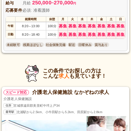
250,000
270,000
給与
月給
~
円
応募要件
必須: 准看護師
就業時間
休憩
月
火
水
木
金
土
日
募集
募集
募集
募集
募集
募集
募集
午前
8:20
13:00
100分
～
募集
募集
募集
募集
募集
募集
募集
日勤
8:20
18:40
100分
～
未経験可
残業ほぼなし
社会保険完備
駅近
日曜休み
賞与あり
この条件でお探しの方は
こんな
求人
も見ています！
介護老人保健施設 なかぞねの求人
スピード対応
介護老人保健施設
住所
宮城県遠田郡美里町中埣上戸34
最寄駅
北浦駅から2.5km、小牛田駅から5.2km、田尻駅から2.8km