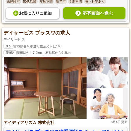
未経験可
50代活躍
年齢不問
新卒可
学歴不問
寮・社宅あり
応募画面へ進む
お気に入り
に
追加
デイサービス プラスワの求人
デイサービス
住所
宮城県登米市迫町佐沼光ヶ丘166
最寄駅
新田駅から7.9km、石越駅から9.8km
アイディアリズム 株式会社
8月4日更新