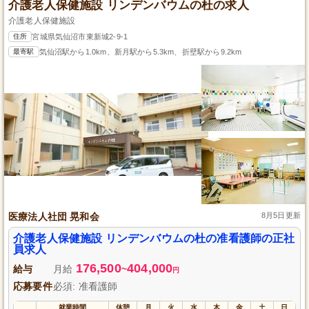
介護老人保健施設 リンデンバウムの杜の求人
介護老人保健施設
住所
宮城県気仙沼市東新城2-9-1
最寄駅
気仙沼駅から1.0km、新月駅から5.3km、折壁駅から9.2km
医療法人社団 晃和会
8月5日更新
介護老人保健施設 リンデンバウムの杜の准看護師の正社
員求人
176,500
404,000
給与
月給
~
円
応募要件
必須: 准看護師
就業時間
休憩
月
火
水
木
金
土
日