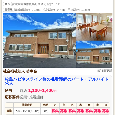
住所
宮城県宮城郡松島町高城元釜家10-12
最寄駅
高城町駅から0.1km、松島駅から0.7km、手樽駅から1.8km
社会福祉法人 功寿会
8月5日更新
松島ハピネスライフ桜の准看護師のパート・アルバイト
求人
1,100
1,400
給与
時給
~
円
応募要件
必須: 准看護師
就業時間
休憩
月
火
水
木
金
土
日
募集
募集
募集
募集
募集
募集
募集
日勤
8:30
16:30(4
8h)
60分
～
～