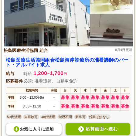
松島医療生活協同 組合
8月4日更新
松島医療生活協同組合松島海岸診療所の准看護師のパー
ト・アルバイト求人
1,200
1,700
給与
時給
~
円
応募要件
必須: 准看護師、自動車免許
就業時間
休憩
月
火
水
木
金
土
日
募集
募集
募集
募集
募集
募集
募集
午前
8:00
12:00(4h)
-
～
募集
募集
募集
募集
募集
募集
募集
午前
8:30
12:30
-
～
50代活躍
未経験可
40代活躍
学歴不問
新卒可
残業ほぼなし
応募画面へ進む
お気に入り
に
追加