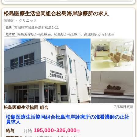
松島医療生活協同組合松島海岸診療所の求人
診療所・クリニック
住所
宮城県宮城郡松島町松島2-11
最寄駅
松島海岸駅から0.6km、松島駅から1.0km、高城町駅から1.5km
松島医療生活協同 組合
7月30日更新
松島医療生活協同組合松島海岸診療所の准看護師の正社
員求人
195,000
326,000
給与
月給
~
円