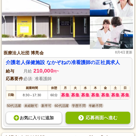
医療法人社団 博亮会
8月4日更新
介護老人保健施設 なかぞねの准看護師の正社員求人
210,000
給与
月給
~
円
応募要件
必須: 准看護師
就業時間
休憩
月
火
水
木
金
土
日
募集
募集
募集
募集
募集
募集
募集
日勤
8:30
17:30
60分
～
50代活躍
未経験可
新卒可
60代活躍
学歴不問
年齢不問
応募画面へ進む
お気に入り
に
追加