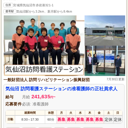
住所
宮城県気仙沼市赤岩港321-1
最寄駅
気仙沼駅から3.2km、新月駅から8.4km
一般財団法人 訪問リハビリテーション振興財団
7月30日更新
気仙沼 訪問看護ステーションの准看護師の正社員求人
241,635
給与
月給
~
円
応募要件
必須: 准看護師
就業時間
休憩
月
火
水
木
金
土
日
募集
募集
募集
募集
募集
定休
定休
日勤
8:30
17:30
60分
～