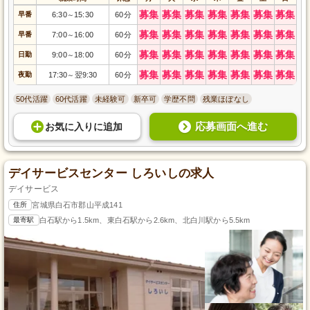
募集
募集
募集
募集
募集
募集
募集
早番
6:30
15:30
60分
～
募集
募集
募集
募集
募集
募集
募集
早番
7:00
16:00
60分
～
募集
募集
募集
募集
募集
募集
募集
日勤
9:00
18:00
60分
～
募集
募集
募集
募集
募集
募集
募集
夜勤
17:30
翌9:30
60分
～
50代活躍
60代活躍
未経験可
新卒可
学歴不問
残業ほぼなし
応募画面へ進む
お気に入り
に
追加
デイサービスセンター しろいしの求人
デイサービス
住所
宮城県白石市郡山平成141
最寄駅
白石駅から1.5km、東白石駅から2.6km、北白川駅から5.5km