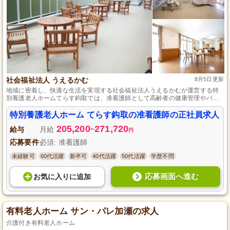
社会福祉法人 うえるかむ
8月5日更新
地域に密着し、快適な生活を実現する社会福祉法人うえるかむが運営する特
別養護老人ホームてらす鈎取では、准看護師として高齢者の健康管理やバイ
タルチェックなどの看護サービスを一緒に提供してくださる方を募集しま
す。未経験者でも安心して勤務でき、自身の成長を支援する制度がある職場
特別養護老人ホーム てらす鈎取の准看護師の正社員求人
で、賞与や昇給など頑張った分だけ評価される環境で、地域コミュニティに
205,200
271,720
関わりながら一緒に働きませんか。
給与
月給
~
円
応募要件
必須: 准看護師
未経験可
60代活躍
新卒可
40代活躍
50代活躍
学歴不問
応募画面へ進む
お気に入り
に
追加
有料老人ホーム サン・パレ加瀬の求人
介護付き有料老人ホーム