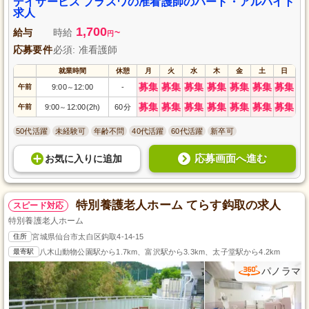
デイサービス プラスワの准看護師のパート・アルバイト
求人
1,700
給与
時給
~
円
応募要件
必須: 准看護師
就業時間
休憩
月
火
水
木
金
土
日
募集
募集
募集
募集
募集
募集
募集
午前
9:00
12:00
-
～
募集
募集
募集
募集
募集
募集
募集
午前
9:00
12:00(2h)
60分
～
50代活躍
未経験可
年齢不問
40代活躍
60代活躍
新卒可
応募画面へ進む
お気に入り
に
追加
特別養護老人ホーム てらす鈎取の求人
スピード対応
特別養護老人ホーム
住所
宮城県仙台市太白区鈎取4-14-15
最寄駅
八木山動物公園駅から1.7km、富沢駅から3.3km、太子堂駅から4.2km
パノラマ