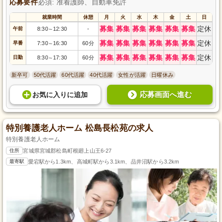
応募要件
必須: 准看護師、自動車免許
就業時間
休憩
月
火
水
木
金
土
日
募集
募集
募集
募集
募集
募集
定休
午前
8:30
12:30
-
～
募集
募集
募集
募集
募集
募集
定休
早番
7:30
16:30
60分
～
募集
募集
募集
募集
募集
募集
定休
日勤
8:30
17:30
60分
～
新卒可
50代活躍
60代活躍
40代活躍
女性が活躍
日曜休み
応募画面へ進む
お気に入り
に
追加
特別養護老人ホーム 松島長松苑の求人
特別養護老人ホーム
住所
宮城県宮城郡松島町根廻上山王6-27
最寄駅
愛宕駅から1.3km、高城町駅から3.1km、品井沼駅から3.2km