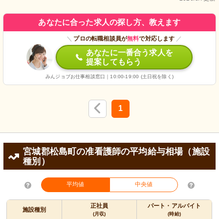
あなたに合った求人の探し方、教えます
＼
プロの転職相談員が
無料
で対応します
／
あなたに一番合う求人を
提案してもらう
みんジョブお仕事相談窓口｜10:00-19:00 (土日祝を除く)
1
宮城郡松島町の准看護師の平均給与相場（施設
種別）
平均値
中央値
正社員
パート・アルバイト
施設種別
(月収)
(時給)