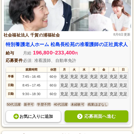
社会福祉法人 千賀の浦福祉会
8月6日更新
特別養護老人ホーム 松島長松苑の准看護師の正社員求人
196,800
233,400
給与
月給
~
円
応募要件
必須: 准看護師、自動車免許
就業時間
休憩
月
火
水
木
金
土
日
充足
充足
充足
充足
充足
充足
充足
早番
7:45
16:45
60分
～
充足
充足
充足
充足
充足
充足
充足
日勤
8:45
17:45
60分
～
充足
充足
充足
充足
充足
充足
充足
日勤
9:30
18:30
60分
～
50代活躍
新卒可
学歴不問
40代活躍
未経験可
残業ほぼなし
応募画面へ進む
お気に入り
に
追加