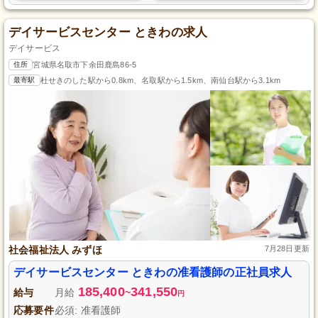
デイサービスセンター ときわの求人
デイサービス
住所
宮城県名取市下余田鹿島86-5
最寄駅
杜せきのした駅から0.8km、名取駅から1.5km、南仙台駅から3.1km
社会福祉法人 みずほ
7月28日更新
デイサービスセンター ときわの准看護師の正社員求人
185,400
341,550
給与
月給
~
円
応募要件
必須: 准看護師