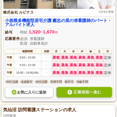
株式会社 ルピナス
8月4日更新
小規模多機能型居宅介護 癒志の里の准看護師のパート・
アルバイト求人
1,520
1,670
給与
時給
~
円
応募要件
必須: 准看護師
歓迎: 自動車免許
就業時間
休憩
月
火
水
木
金
土
日
募集
募集
募集
募集
募集
募集
定休
午前
9:00
13:00
-
～
募集
募集
募集
募集
募集
募集
定休
午前
9:30
13:30
-
～
募集
募集
募集
募集
募集
募集
定休
午前
10:00
14:00(4h)
-
～
50代活躍
未経験可
40代活躍
学歴不問
新卒可
年齢不問
応募画面へ進む
お気に入り
に
追加
気仙沼 訪問看護ステーションの求人
訪問看護