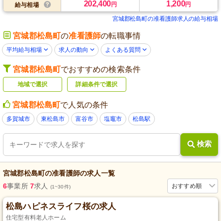
202,400
1,200
円
円
給与相場
宮城郡松島町の准看護師求人の給与相場
宮城郡松島町
の
准看護師
の転職事情
平均給与相場
求人の動向
よくある質問
宮城郡松島町
でおすすめの検索条件
地域で選択
詳細条件で選択
宮城郡松島町
で人気の条件
多賀城市
東松島市
富谷市
塩竈市
松島駅
検索
宮城郡松島町
の
准看護師
の求人一覧
6
事業所
7
求人
おすすめ順
(1~30件)
松島ハピネスライフ桜の求人
住宅型有料老人ホーム