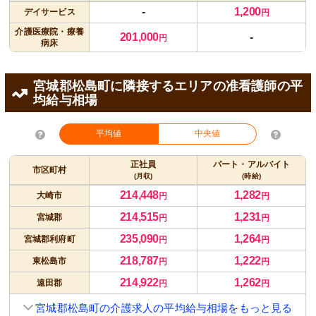
-
1,200
デイサービス
円
介護医療院・療養
201,000
-
円
病床
宮城郡松島町に隣接するエリアの准看護師の平
均給与相場
平均値
中央値
正社員
パート・アルバイト
市区町村
(月収)
(時給)
214,448
1,282
大崎市
円
円
214,515
1,231
宮城郡
円
円
235,090
1,264
宮城郡利府町
円
円
218,787
1,222
東松島市
円
円
214,922
1,262
遠田郡
円
円
宮城郡松島町の介護求人の平均給与相場をもっと見る