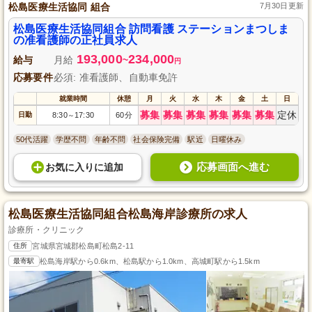
松島医療生活協同 組合
7月30日更新
松島医療生活協同組合 訪問看護 ステーションまつしま
の准看護師の正社員求人
193,000
234,000
給与
月給
~
円
応募要件
必須: 准看護師、自動車免許
就業時間
休憩
月
火
水
木
金
土
日
募集
募集
募集
募集
募集
募集
定休
日勤
8:30
17:30
60分
～
50代活躍
学歴不問
年齢不問
社会保険完備
駅近
日曜休み
応募画面へ進む
お気に入り
に
追加
松島医療生活協同組合松島海岸診療所の求人
診療所・クリニック
住所
宮城県宮城郡松島町松島2-11
最寄駅
松島海岸駅から0.6km、松島駅から1.0km、高城町駅から1.5km