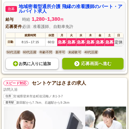
地域密着型通所介護 飛縁の准看護師のパート・ア
急募
ルバイト求人
1,280
1,380
給与
時給
~
円
応募要件
必須: 准看護師、自動車免許
就業時間
休憩
月
火
水
木
金
土
日
急募
急募
急募
急募
急募
急募
定休
日勤
8:15
17:15
60分
～
50代活躍
60代活躍
年齢不問
新卒可
未経験可
40代活躍
応募画面へ進む
お気に入り
に
追加
セントケアはさまの求人
スピード対応
訪問入浴
住所
宮城県登米市迫町佐沼梅ノ木1-3-7
最寄駅
新田駅から7.7km、石越駅から9.2km