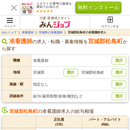
スカウトや選考の連絡を
無料インストール
通知でお知らせ
介護･医療求人サイト
メニュー
ログインする
みんジョブ
准看護師
宮城県の准看護師
宮城郡松島町の准看護師求人
准看護師
宮城郡松島町
の求人・転職・募集情報を
か
ら探す
職種
准看護師
選択
地域
宮城県
選択
宮城郡松島町
選択
路線・駅
指定なし
選択
詳細条件
給与/雇用形態/資格/種別など
選択
宮城郡松島町
の准看護師求人の給与相場
正社員
パート・アルバイト
(月収)
(時給)