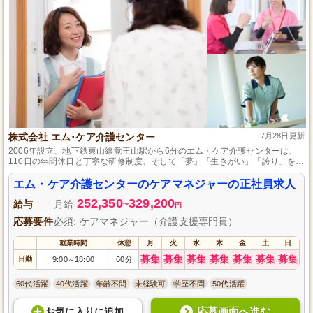
株式会社 エム･ケア介護センター
7月28日更新
2006年設立、地下鉄東山線覚王山駅から6分のエム・ケア介護センターは、
110日の年間休日と丁寧な研修制度、そして「夢」「生きがい」「誇り」を共
有するビジョンで、バランスの取れた働きやすい環境を提供しています。
エム・ケア介護センターのケアマネジャーの正社員求人
252,350
329,200
給与
月給
~
円
応募要件
必須: ケアマネジャー（介護支援専門員）
就業時間
休憩
月
火
水
木
金
土
日
募集
募集
募集
募集
募集
募集
募集
日勤
9:00
18:00
60分
～
60代活躍
40代活躍
年齢不問
未経験可
学歴不問
50代活躍
応募画面へ進む
お気に入り
に
追加