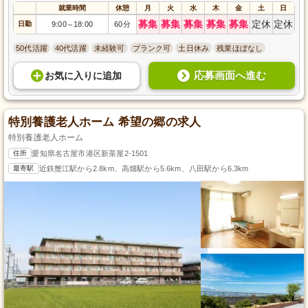
就業時間
休憩
月
火
水
木
金
土
日
募集
募集
募集
募集
募集
定休
定休
日勤
9:00
18:00
60分
～
50代活躍
40代活躍
未経験可
ブランク可
土日休み
残業ほぼなし
応募画面へ進む
お気に入り
に
追加
特別養護老人ホーム 希望の郷の求人
特別養護老人ホーム
住所
愛知県名古屋市港区新茶屋2-1501
最寄駅
近鉄蟹江駅から2.8km、高畑駅から5.6km、八田駅から6.3km