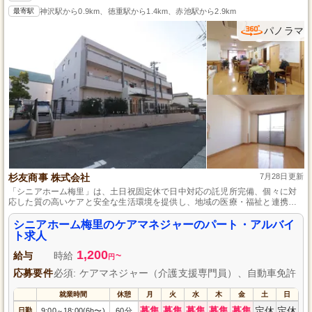
最寄駅
神沢駅から0.9km、徳重駅から1.4km、赤池駅から2.9km
パノラマ
杉友商事 株式会社
7月28日更新
「シニアホーム梅里」は、土日祝固定休で日中対応の託児所完備、個々に対
応した質の高いケアと安全な生活環境を提供し、地域の医療・福祉と連携し
たサポートを行い、利用者さまが自立した生活を実現できる施設です。
シニアホーム梅里のケアマネジャーのパート・アルバイ
ト求人
1,200
給与
時給
~
円
応募要件
必須: ケアマネジャー（介護支援専門員）、自動車免許
就業時間
休憩
月
火
水
木
金
土
日
募集
募集
募集
募集
募集
定休
定休
日勤
9:00
18:00(6h〜)
60分
～