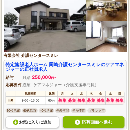
有限会社 介護センタースミレ
特定施設老人ホーム 岡崎介護センタースミレのケアマネ
ジャーの正社員求人
250,000
給与
月給
~
円
応募要件
必須: ケアマネジャー（介護支援専門員）
就業時間
休憩
月
火
水
木
金
土
日
募集
募集
募集
募集
募集
募集
募集
日勤
9:00
18:00
60分
～
50代活躍
60代活躍
40代活躍
年齢不問
学歴不問
ブランク可
応募画面へ進む
お気に入り
に
追加