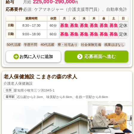
225,000
290,000
給与
月給
~
円
応募要件
必須: ケアマネジャー（介護支援専門員）、自動車免許
就業時間
休憩
月
火
水
木
金
土
日
募集
募集
募集
募集
募集
募集
定休
日勤
8:30
17:30
60分
～
募集
募集
募集
募集
募集
募集
定休
日勤
9:00
18:00
60分
～
50代活躍
学歴不問
40代活躍
寮・社宅あり
社会保険完備
残業ほぼなし
応募画面へ進む
お気に入り
に
追加
老人保健施設 こまきの森の求人
介護老人保健施設
住所
愛知県小牧市三ツ渕1945-1
最寄駅
石仏駅から2.1km、味美駅から8.6km、名鉄一宮駅から8.6km