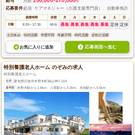
250,000
270,000
給与
月給
~
円
応募要件
必須: ケアマネジャー（介護支援専門員）、自動車免許
就業時間
休憩
月
火
水
木
金
土
日
募集
募集
募集
募集
募集
定休
定休
日勤
8:30
17:30
60分
～
土日休み
50代活躍
学歴不問
年齢不問
40代活躍
女性が活躍
応募画面へ進む
お気に入り
に
追加
特別養護老人ホーム のぞみの求人
特別養護老人ホーム
住所
愛知県日進市米野木町南山987-104
最寄駅
米野木駅から1.8km、八草駅から5.0km、赤池駅から5.6km