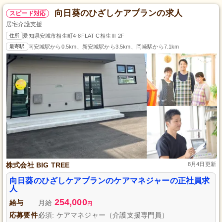
向日葵のひざしケアプランの求人
スピード対応
居宅介護支援
住所
愛知県安城市相生町4-8FLAT C相生Ⅲ 2F
最寄駅
南安城駅から0.5km、新安城駅から3.5km、岡崎駅から7.1km
株式会社 BIG TREE
8月4日更新
向日葵のひざしケアプランのケアマネジャーの正社員求
人
254,000
給与
月給
円
応募要件
必須: ケアマネジャー（介護支援専門員）