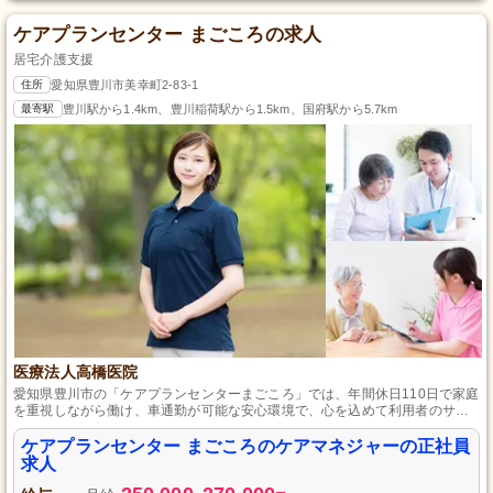
ケアプランセンター まごころの求人
居宅介護支援
住所
愛知県豊川市美幸町2-83-1
最寄駅
豊川駅から1.4km、豊川稲荷駅から1.5km、国府駅から5.7km
医療法人高橋医院
愛知県豊川市の「ケアプランセンターまごころ」では、年間休日110日で家庭
を重視しながら働け、車通勤が可能な安心環境で、心を込めて利用者のサポ
ートができます。
ケアプランセンター まごころのケアマネジャーの正社員
求人