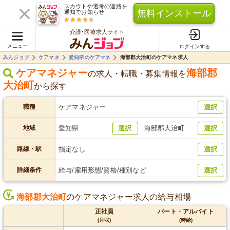
スカウトや選考の連絡を
無料インストール
通知でお知らせ
介護･医療求人サイト
メニュー
ログインする
みんジョブ
ケアマネ
愛知県のケアマネ
海部郡大治町のケアマネ求人
ケアマネジャー
海部郡
の求人・転職・募集情報を
大治町
から探す
職種
ケアマネジャー
選択
地域
愛知県
選択
海部郡大治町
選択
路線・駅
指定なし
選択
詳細条件
給与/雇用形態/資格/種別など
選択
海部郡大治町
のケアマネジャー求人の給与相場
正社員
パート・アルバイト
(月収)
(時給)