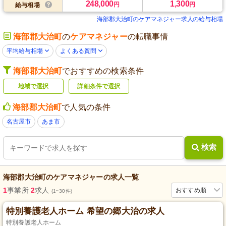
248,000
1,300
円
円
給与相場
海部郡大治町のケアマネジャー求人の給与相場
海部郡大治町
の
ケアマネジャー
の転職事情
平均給与相場
よくある質問
海部郡大治町
でおすすめの検索条件
地域で選択
詳細条件で選択
海部郡大治町
で人気の条件
名古屋市
あま市
検索
海部郡大治町
の
ケアマネジャー
の求人一覧
1
事業所
2
求人
おすすめ順
(1~30件)
特別養護老人ホーム 希望の郷大治の求人
特別養護老人ホーム