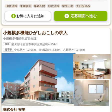
50代活躍
未経験可
年齢不問
40代活躍
学歴不問
土日祝休み
応募画面へ進む
お気に入り
に
追加
小規模多機能ひがしおこしの求人
小規模多機能型居宅介護
住所
愛知県名古屋市中川区東起町4-154-1
最寄駅
中島駅から2.0km、高畑駅から2.5km、八田駅から3.5km
株式会社 安里