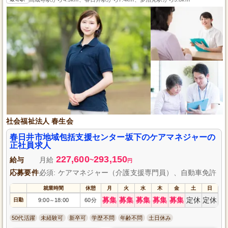
社会福祉法人 春生会
春日井市地域包括支援センター坂下のケアマネジャーの
正社員求人
227,600
293,150
給与
月給
~
円
応募要件
必須: ケアマネジャー（介護支援専門員）、自動車免許
就業時間
休憩
月
火
水
木
金
土
日
募集
募集
募集
募集
募集
定休
定休
日勤
9:00
18:00
60分
～
50代活躍
未経験可
新卒可
学歴不問
年齢不問
土日休み