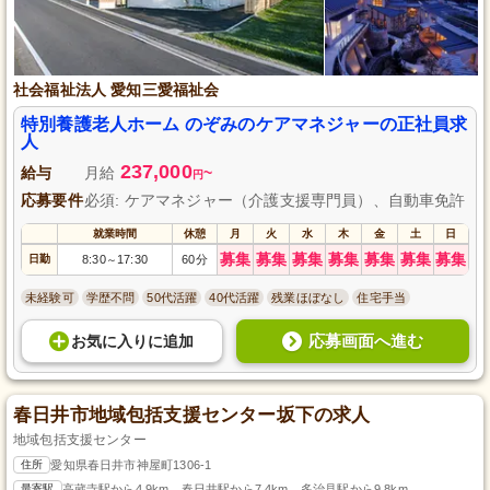
社会福祉法人 愛知三愛福祉会
特別養護老人ホーム のぞみのケアマネジャーの正社員求
人
237,000
給与
月給
~
円
応募要件
必須: ケアマネジャー（介護支援専門員）、自動車免許
就業時間
休憩
月
火
水
木
金
土
日
募集
募集
募集
募集
募集
募集
募集
日勤
8:30
17:30
60分
～
未経験可
学歴不問
50代活躍
40代活躍
残業ほぼなし
住宅手当
応募画面へ進む
お気に入り
に
追加
春日井市地域包括支援センター坂下の求人
地域包括支援センター
住所
愛知県春日井市神屋町1306-1
最寄駅
高蔵寺駅から4.9km、春日井駅から7.4km、多治見駅から9.8km