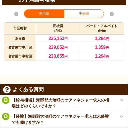
平均値
中央値
正社員
パート・アルバイト
市区町村
(月収)
(時給)
235,153
1,284
あま市
円
円
239,052
1,359
名古屋市中川区
円
円
238,655
1,294
名古屋市中村区
円
円
よくある質問
【給与相場】海部郡大治町のケアマネジャー求人の相
場はどのくらいですか？
【経験】海部郡大治町のケアマネジャー求人は未経験
でも働けますか？