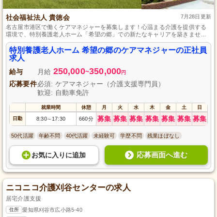
社会福祉法人 貴徳会
7月28日更新
名古屋市港区で働くケアマネジャーを募集します！心温まる介護を提供する
環境で、特別養護老人ホーム「希望の郷」での新たなキャリアを築きません
か？安定した正社員のポジションで、専門性を活かし入居者様のQOLを高め
るケアプランを作成し、地域社会に貢献できるやりがいのある仕事です。安
特別養護老人ホーム 希望の郷のケアマネジャーの正社員
心して長期的に働ける職場で、一緒に成長していく仲間をお待ちしていま
求人
す。
250,000
350,000
給与
月給
~
円
応募要件
必須: ケアマネジャー（介護支援専門員）
歓迎: 自動車免許
就業時間
休憩
月
火
水
木
金
土
日
募集
募集
募集
募集
募集
募集
募集
日勤
8:30
17:30
660分
～
50代活躍
年齢不問
40代活躍
未経験可
学歴不問
残業ほぼなし
応募画面へ進む
お気に入り
に
追加
ニコニコ介護刈谷センターの求人
居宅介護支援
住所
愛知県刈谷市広小路5-40