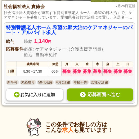
社会福祉法人 貴徳会
7月28日更新
社会福祉法人貴徳会が運営する特別養護老人ホーム「希望の郷大治」で、ケ
アマネジャーを募集しています。愛知県海部郡大治町に位置し、入居者一人
ひとりに細やかなケアを提供する温かな環境です。未経験でも安心のサポー
ト体制で、資格を生かして成長できる絶好の機会です。パート・アルバイト
特別養護老人ホーム 希望の郷大治のケアマネジャーのパ
として、プライベートと仕事のバランスを取りながら働ける柔軟な勤務形態
ート・アルバイト求人
で、自身の専門性を発揮しませんか？
1,140
給与
時給
円
応募要件
必須: ケアマネジャー（介護支援専門員）
歓迎: 自動車免許
就業時間
休憩
月
火
水
木
金
土
日
募集
募集
募集
募集
募集
募集
募集
日勤
8:30
17:30
60分
～
新卒可
未経験可
50代活躍
40代活躍
年齢不問
女性が活躍
応募画面へ進む
お気に入り
に
追加
この条件でお探しの方は
こんな
求人
も見ています！