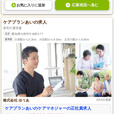
応募画面へ進む
お気に入り
に
追加
ケアプランあいの求人
居宅介護支援
住所
愛知県大府市中央町4-77
最寄駅
大府駅から0.2km、刈谷駅から4.5km、太田川駅から6.6km
株式会社 ゆうあ
8月3日更新
ケアプランあいのケアマネジャーの正社員求人