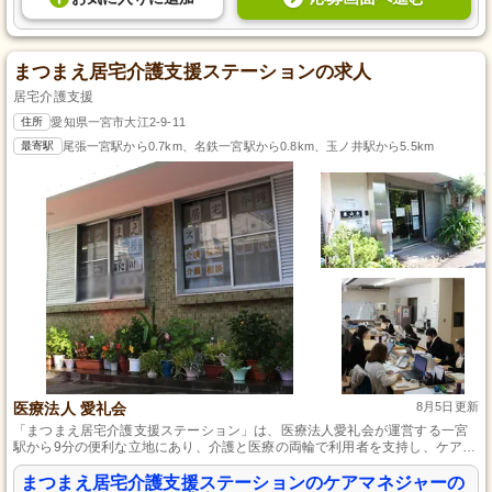
まつまえ居宅介護支援ステーションの求人
居宅介護支援
住所
愛知県一宮市大江2-9-11
最寄駅
尾張一宮駅から0.7km、名鉄一宮駅から0.8km、玉ノ井駅から5.5km
医療法人 愛礼会
8月5日更新
「まつまえ居宅介護支援ステーション」は、医療法人愛礼会が運営する一宮
駅から9分の便利な立地にあり、介護と医療の両輪で利用者を支持し、ケアマ
ネジャーが豊富に在籍し相互に切磋琢磨しながら利用者や家族のサポートに
励んでいます。
まつまえ居宅介護支援ステーションのケアマネジャーの