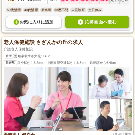
50代活躍
40代活躍
新卒可
学歴不問
未経験可
土日休み
応募画面へ進む
お気に入り
に
追加
老人保健施設 さざんかの丘の求人
介護老人保健施設
住所
愛知県常滑市大窯114-2
最寄駅
常滑駅から3.3km、中部国際空港駅から6.3km、武豊駅から6.4km
医療法人 健幸会
7月28日更新