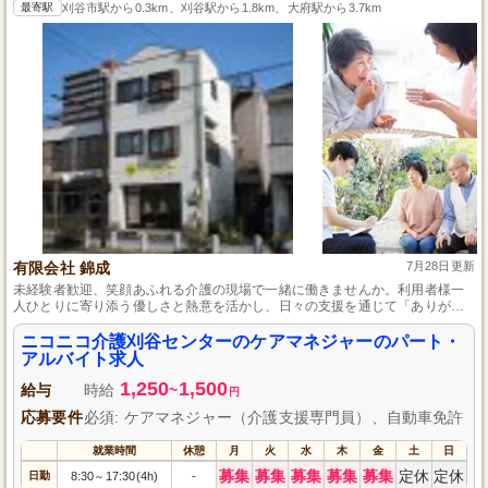
最寄駅
刈谷市駅から0.3km、刈谷駅から1.8km、大府駅から3.7km
有限会社 錦成
7月28日更新
未経験者歓迎、笑顔あふれる介護の現場で一緒に働きませんか。利用者様一
人ひとりに寄り添う優しさと熱意を活かし、日々の支援を通じて「ありがと
う」の笑顔を増やすことができます。経験やスキルよりも、人と接すること
が好きで、誰かのためになりたいという気持ちを大切にしている方を求めて
ニコニコ介護刈谷センターのケアマネジャーのパート・
います。あなたの温かい心で、みんなの笑顔を引き出しませんか。
アルバイト求人
1,250
1,500
給与
時給
~
円
応募要件
必須: ケアマネジャー（介護支援専門員）、自動車免許
就業時間
休憩
月
火
水
木
金
土
日
募集
募集
募集
募集
募集
定休
定休
日勤
8:30
17:30(4h)
-
～