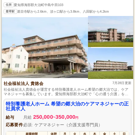
住所
愛知県海部郡大治町中島中田103
最寄駅
甚目寺駅から2.6km、須ヶ口駅から3.8km、八田駅から4.2km
社会福祉法人 貴徳会
7月28日更新
社会福祉法人貴徳会が運営する特別養護老人ホーム希望の郷大治では、ケア
マネジャーを募集しています。愛知県海部郡大治町で「心の通う介護」を実
現し、一人ひとりの入居者様に最適なケアプランを提供するやりがいある仕
事です。安定した環境で、資格取得支援やキャリアアップのサポートが充
特別養護老人ホーム 希望の郷大治のケアマネジャーの正
実。地域社会に貢献しながらプロフェッショナルとして成長できるチャンス
社員求人
です。私たちと一緒に、入居者様の「希望の郷」を創造しましょう。
250,000
350,000
給与
月給
~
円
応募要件
必須: ケアマネジャー（介護支援専門員）
就業時間
休憩
月
火
水
木
金
土
日