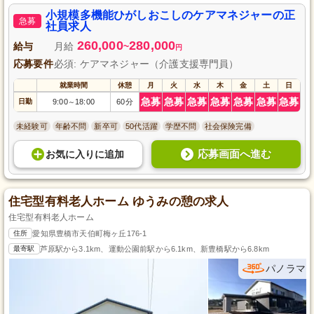
小規模多機能ひがしおこしのケアマネジャーの正
急募
社員求人
260,000
280,000
給与
月給
~
円
応募要件
必須: ケアマネジャー（介護支援専門員）
就業時間
休憩
月
火
水
木
金
土
日
急募
急募
急募
急募
急募
急募
急募
日勤
9:00
18:00
60分
～
未経験可
年齢不問
新卒可
50代活躍
学歴不問
社会保険完備
応募画面へ進む
お気に入り
に
追加
住宅型有料老人ホーム ゆうみの憩の求人
住宅型有料老人ホーム
住所
愛知県豊橋市天伯町梅ヶ丘176-1
最寄駅
芦原駅から3.1km、運動公園前駅から6.1km、新豊橋駅から6.8km
パノラマ