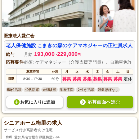
医療法人愛仁会
老人保健施設 こまきの森のケアマネジャーの正社員求人
193,000
229,000
給与
月給
~
円
応募要件
必須: ケアマネジャー（介護支援専門員）、自動車免許
就業時間
休憩
月
火
水
木
金
土
日
募集
募集
募集
募集
募集
募集
定休
日勤
8:30
17:30
60分
～
50代活躍
40代活躍
未経験可
学歴不問
女性が活躍
残業ほぼなし
応募画面へ進む
お気に入り
に
追加
シニアホーム梅里の求人
サービス付き高齢者向け住宅
住所
愛知県名古屋市緑区梅里2-64