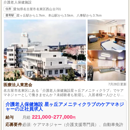
介護老人保健施設
住所
愛知県名古屋市名東区西山台701
最寄駅
星ヶ丘駅から1.7km、本山駅から3.5km、八事駅から3.7km
医療法人東恵会
7月28日更新
名古屋市名東区にある「介護老人保健施設星ヶ丘アメニティクラブ」でケア
マネジャーとして働きませんか？未経験者も歓迎し、入居者様一人ひとりの
ニーズに応じたケアプラン作成をサポートします。充実した研修制度と福利
厚生で、安定した職場環境を提供。専門性を高めながら、入居者様の明るい
介護老人保健施設 星ヶ丘アメニティクラブのケアマネジ
笑顔を引き出すお手伝いを一緒にしましょう。自動車免許を活かして、外出
ャーの正社員求人
支援なども行います。ご応募お待ちしております。
221,000
277,000
給与
月給
~
円
応募要件
必須: ケアマネジャー（介護支援専門員）、自動車免許