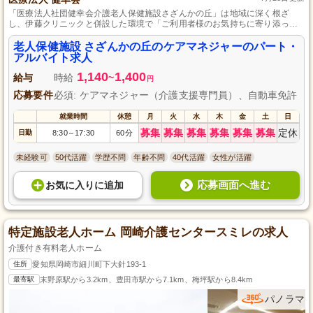
「医療法人社団健幸会介護老人保健施設さざんかの丘」は地域に深く根ざ
し、伊藤クリニックと併設した環境で「ご利用者様のお気持ちに寄り添った
介護」を提供しています。
老人保健施設 さざんかの丘のケアマネジャーのパート・
アルバイト求人
1,140
1,400
給与
時給
~
円
応募要件
必須: ケアマネジャー（介護支援専門員）、自動車免許
就業時間
休憩
月
火
水
木
金
土
日
募集
募集
募集
募集
募集
募集
定休
日勤
8:30
17:30
60分
～
未経験可
50代活躍
学歴不問
年齢不問
40代活躍
女性が活躍
応募画面へ進む
お気に入り
に
追加
特定施設老人ホーム 岡崎介護センタースミレの求人
介護付き有料老人ホーム
住所
愛知県岡崎市細川町下大針193-1
最寄駅
末野原駅から3.2km、豊田市駅から7.1km、梅坪駅から8.4km
パノラマ