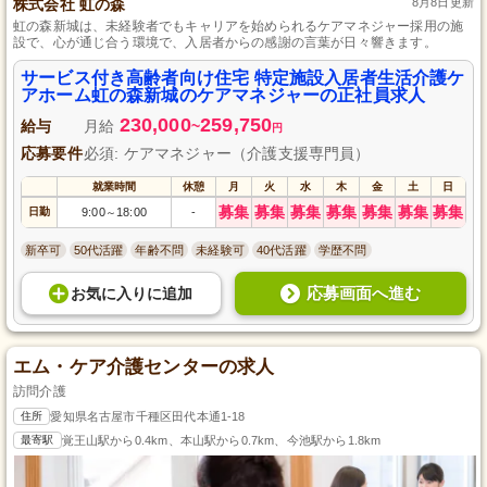
株式会社 虹の森
8月8日更新
虹の森新城は、未経験者でもキャリアを始められるケアマネジャー採用の施
設で、心が通じ合う環境で、入居者からの感謝の言葉が日々響きます。
サービス付き高齢者向け住宅 特定施設入居者生活介護ケ
アホーム虹の森新城のケアマネジャーの正社員求人
230,000
259,750
給与
月給
~
円
応募要件
必須: ケアマネジャー（介護支援専門員）
就業時間
休憩
月
火
水
木
金
土
日
募集
募集
募集
募集
募集
募集
募集
日勤
9:00
18:00
-
～
新卒可
50代活躍
年齢不問
未経験可
40代活躍
学歴不問
応募画面へ進む
お気に入り
に
追加
エム・ケア介護センターの求人
訪問介護
住所
愛知県名古屋市千種区田代本通1-18
最寄駅
覚王山駅から0.4km、本山駅から0.7km、今池駅から1.8km