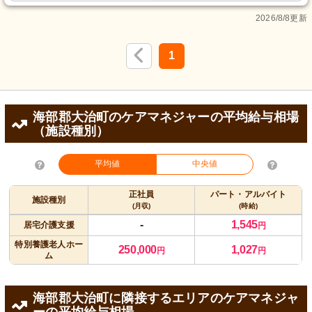
2026/8/8更新
1
海部郡大治町のケアマネジャーの平均給与相場
（施設種別）
平均値
中央値
正社員
パート・アルバイト
施設種別
(月収)
(時給)
-
1,545
居宅介護支援
円
特別養護老人ホー
250,000
1,027
円
円
ム
海部郡大治町に隣接するエリアのケアマネジャ
ーの平均給与相場