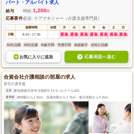
パート・アルバイト求人
1,200
給与
時給
円
応募要件
必須: ケアマネジャー（介護支援専門員）
就業時間
休憩
月
火
水
木
金
土
日
募集
募集
募集
募集
募集
募集
募集
日勤
8:30
17:30
-
～
50代活躍
40代活躍
年齢不問
学歴不問
未経験可
女性が活躍
応募画面へ進む
お気に入り
に
追加
合資会社介護相談の部屋の求人
居宅介護支援
住所
愛知県春日井市大留町9-13-3パルテール203
最寄駅
神領駅から1.5km、高蔵寺駅から1.7km、春日井駅から4.2km