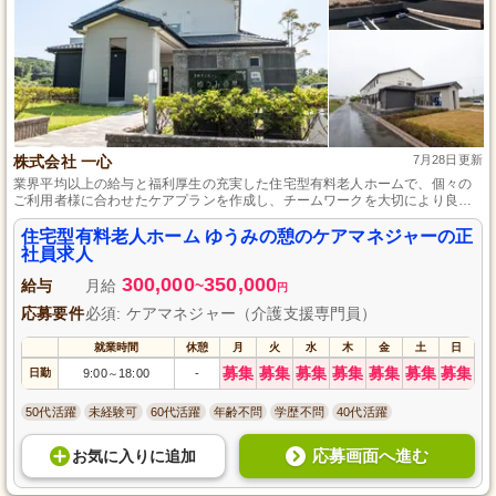
株式会社 一心
7月28日更新
業界平均以上の給与と福利厚生の充実した住宅型有料老人ホームで、個々の
ご利用者様に合わせたケアプランを作成し、チームワークを大切により良い
サービスをつくっていくお仕事です。
住宅型有料老人ホーム ゆうみの憩のケアマネジャーの正
社員求人
300,000
350,000
給与
月給
~
円
応募要件
必須: ケアマネジャー（介護支援専門員）
就業時間
休憩
月
火
水
木
金
土
日
募集
募集
募集
募集
募集
募集
募集
日勤
9:00
18:00
-
～
50代活躍
未経験可
60代活躍
年齢不問
学歴不問
40代活躍
応募画面へ進む
お気に入り
に
追加