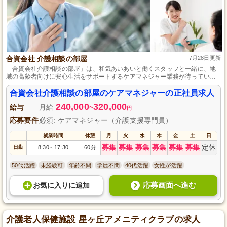
合資会社 介護相談の部屋
7月28日更新
「合資会社介護相談の部屋」は、和気あいあいと働くスタッフと一緒に、地
域の高齢者向けに安心生活をサポートするケアマネジャー業務が待っていま
す。
合資会社介護相談の部屋のケアマネジャーの正社員求人
240,000
320,000
給与
月給
~
円
応募要件
必須: ケアマネジャー（介護支援専門員）
就業時間
休憩
月
火
水
木
金
土
日
募集
募集
募集
募集
募集
募集
定休
日勤
8:30
17:30
60分
～
50代活躍
未経験可
年齢不問
学歴不問
40代活躍
女性が活躍
応募画面へ進む
お気に入り
に
追加
介護老人保健施設 星ヶ丘アメニティクラブの求人