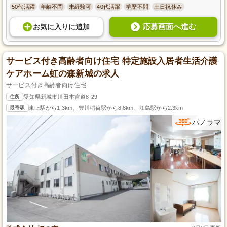
50代活躍
年齢不問
未経験可
40代活躍
学歴不問
土日祝休み
応募画面へ進む
お気に入り
に
追加
サービス付き高齢者向け住宅 特定施設入居者生活介護
ケアホーム虹の森新城の求人
サービス付き高齢者向け住宅
住所
愛知県新城市川田本宮道8-29
最寄駅
東上駅から1.3km、豊川稲荷駅から8.8km、江島駅から2.3km
パノラマ