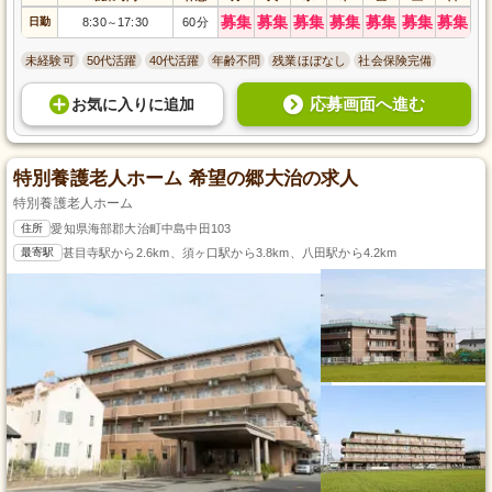
募集
募集
募集
募集
募集
募集
募集
日勤
8:30
17:30
60分
～
未経験可
50代活躍
40代活躍
年齢不問
残業ほぼなし
社会保険完備
応募画面へ進む
お気に入り
に
追加
特別養護老人ホーム 希望の郷大治の求人
特別養護老人ホーム
住所
愛知県海部郡大治町中島中田103
最寄駅
甚目寺駅から2.6km、須ヶ口駅から3.8km、八田駅から4.2km