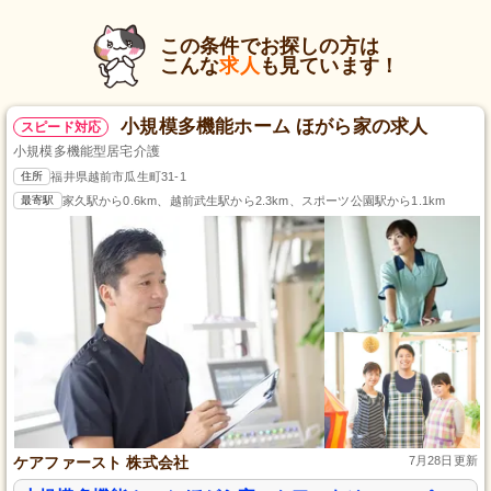
この条件でお探しの方は
こんな
求人
も見ています！
小規模多機能ホーム ほがら家の求人
スピード対応
小規模多機能型居宅介護
住所
福井県越前市瓜生町31-1
最寄駅
家久駅から0.6km、越前武生駅から2.3km、スポーツ公園駅から1.1km
ケアファースト 株式会社
7月28日更新