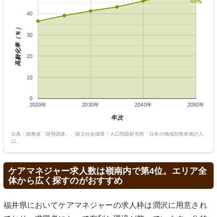
49%
49%
40
高齢化率（％）
30
20
10
0
2020年
2030年
2040年
2050年
年次
出典：総務省「国勢調査」、国立社会保障・人口問題研究所「日本の地域別将来推計人
口」
ケアマネジャー求人数は嶺南内で第4位。エリア全
体から広く探すのがおすすめ
福井県においてケアマネジャーの求人枠は潤沢に用意され