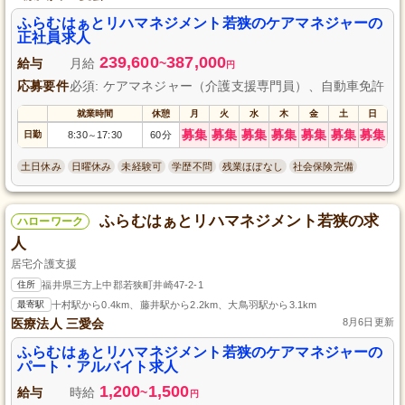
ふらむはぁとリハマネジメント若狭のケアマネジャーの
正社員求人
239,600
387,000
給与
月給
~
円
応募要件
必須: ケアマネジャー（介護支援専門員）、自動車免許
就業時間
休憩
月
火
水
木
金
土
日
募集
募集
募集
募集
募集
募集
募集
日勤
8:30
17:30
60分
～
土日休み
日曜休み
未経験可
学歴不問
残業ほぼなし
社会保険完備
ふらむはぁとリハマネジメント若狭の求
ハローワーク
人
居宅介護支援
住所
福井県三方上中郡若狭町井崎47-2-1
最寄駅
十村駅から0.4km、藤井駅から2.2km、大鳥羽駅から3.1km
医療法人 三愛会
8月6日更新
ふらむはぁとリハマネジメント若狭のケアマネジャーの
パート・アルバイト求人
1,200
1,500
給与
時給
~
円