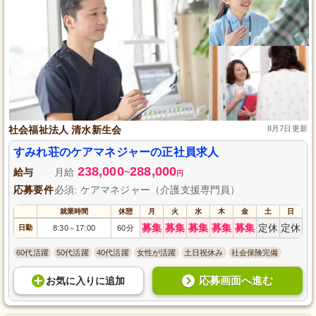
社会福祉法人 清水新生会
8月7日更新
すみれ荘のケアマネジャーの正社員求人
238,000
288,000
給与
月給
~
円
応募要件
必須: ケアマネジャー（介護支援専門員）
就業時間
休憩
月
火
水
木
金
土
日
募集
募集
募集
募集
募集
定休
定休
日勤
8:30
17:00
60分
～
60代活躍
50代活躍
40代活躍
女性が活躍
土日祝休み
社会保険完備
応募画面へ進む
お気に入り
に
追加