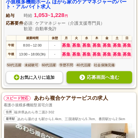
小規模多機能ホーム ほがら家のケアマネジャーのパー
ト・アルバイト求人
1,053
1,228
給与
時給
~
円
応募要件
必須: ケアマネジャー（介護支援専門員）
歓迎: 自動車免許
就業時間
休憩
月
火
水
木
金
土
日
募集
募集
募集
募集
募集
募集
募集
午前
8:00
12:00
-
～
募集
募集
募集
募集
募集
募集
募集
午後
13:00
18:00(3h)
-
～
50代活躍
未経験可
60代活躍
学歴不問
40代活躍
社会保険完備
応募画面へ進む
お気に入り
に
追加
あわら複合ケアサービスの求人
スピード対応
看護小規模多機能型居宅介護
住所
福井県あわら市二面2-302
最寄駅
あわら湯のまち駅から1.4km、三国港駅から5.7km、番田駅から2.5km