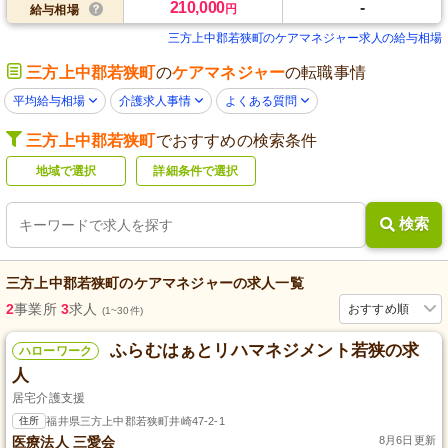
210,000
-
円
給与相場
三方上中郡若狭町のケアマネジャー求人の給与相場
三方上中郡若狭町
の
ケアマネジャー
の転職事情
平均給与相場
介護求人事情
よくある質問
三方上中郡若狭町
でおすすめの検索条件
地域で選択
詳細条件で選択
検索
三方上中郡若狭町
の
ケアマネジャー
の求人一覧
2
事業所
3
求人
おすすめ順
(1~30件)
ふらむはぁとリハマネジメント若狭の求
ハローワーク
人
居宅介護支援
住所
福井県三方上中郡若狭町井崎47-2-1
医療法人 三愛会
8月6日更新