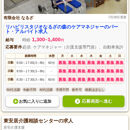
有限会社 なるざ
7月28日更新
リハビリスタジオなるざの森のケアマネジャーのパー
ト・アルバイト求人
1,300
1,400
給与
時給
~
円
応募要件
必須: ケアマネジャー（介護支援専門員）、自動車免許
就業時間
休憩
月
火
水
木
金
土
日
募集
募集
募集
募集
募集
募集
募集
日勤
8:00
17:00(3
8h)
60分
～
～
募集
募集
募集
募集
募集
募集
募集
日勤
8:00
17:30(3
8h)
-
～
～
募集
募集
募集
募集
募集
募集
募集
日勤
8:30
17:30(3
8h)
60分
～
～
50代活躍
年齢不問
40代活躍
学歴不問
新卒可
残業ほぼなし
応募画面へ進む
お気に入り
に
追加
東安居介護相談センターの求人
居宅介護支援