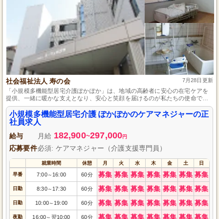
社会福祉法人 寿の会
7月28日更新
「小規模多機能型居宅介護ぽかぽか」は、地域の高齢者に安心の在宅ケアを
提供、一緒に暖かな支えとなり、安心と笑顔を届けるのが私たちの使命で
す。
小規模多機能型居宅介護 ぽかぽかのケアマネジャーの正
社員求人
182,900
297,000
給与
月給
~
円
応募要件
必須: ケアマネジャー（介護支援専門員）
就業時間
休憩
月
火
水
木
金
土
日
募集
募集
募集
募集
募集
募集
募集
早番
7:00
16:00
60分
～
募集
募集
募集
募集
募集
募集
募集
日勤
8:30
17:30
60分
～
募集
募集
募集
募集
募集
募集
募集
日勤
10:00
19:00
60分
～
募集
募集
募集
募集
募集
募集
募集
夜勤
16:00
翌10:00
60分
～