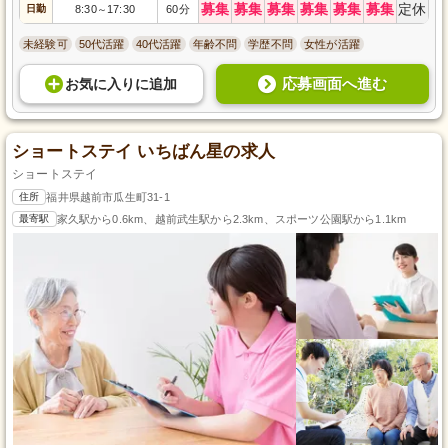
募集
募集
募集
募集
募集
募集
定休
日勤
8:30
17:30
60分
～
未経験可
50代活躍
40代活躍
年齢不問
学歴不問
女性が活躍
応募画面へ進む
お気に入り
に
追加
ショートステイ いちばん星の求人
ショートステイ
住所
福井県越前市瓜生町31-1
最寄駅
家久駅から0.6km、越前武生駅から2.3km、スポーツ公園駅から1.1km