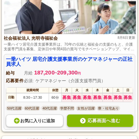
社会福祉法人 光明寺福祉会
8月6日更新
一乗ハイツ居宅介護支援事業所は、70年の伝統と福祉会の支援のもと、介護
支援専門員を募集、定休日や年間4回の賞与でモチベーションアップ、マイカ
ー通勤を可能にし、プライベートと仕事の両立をサポートします。
一乗ハイツ 居宅介護支援事業所のケアマネジャーの正社
員求人
187,200
209,300
給与
月給
~
円
応募要件
必須: ケアマネジャー（介護支援専門員）
就業時間
休憩
月
火
水
木
金
土
日
募集
募集
募集
募集
募集
募集
募集
日勤
8:30
17:30
60分
～
50代活躍
60代活躍
40代活躍
学歴不問
女性が活躍
寮・社宅あり
応募画面へ進む
お気に入り
に
追加