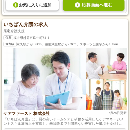
応募画面へ進む
お気に入り
に
追加
いちばん介護の求人
居宅介護支援
住所
福井県越前市瓜生町31-1
最寄駅
家久駅から0.6km、越前武生駅から2.3km、スポーツ公園駅から1.1km
ケアファースト 株式会社
7月28日更新
「いちばん介護」は、質の高いチームケアと研修を活用したケアマネージメ
ントスキル瀬向上を支援し、未経験者でも問題ない充実した環境を提供しま
す。