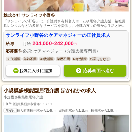
株式会社 サンライフ小野谷
「サンライフ小野谷」は、介護付き有料老人ホームや居宅介護支援、福祉用
具レンタルなどの多彩なサービスを提供し、地域の方々の豊かな生活と医療
福祉を支える、働きやすい環境を持つ施設です。
サンライフ小野谷のケアマネジャーの正社員求人
204,000
242,000
給与
月給
~
円
応募要件
必須: ケアマネジャー（介護支援専門員）
50代活躍
年齢不問
40代活躍
学歴不問
60代活躍
残業ほぼなし
応募画面へ進む
お気に入り
に
追加
小規模多機能型居宅介護 ぽかぽかの求人
小規模多機能型居宅介護
住所
福井県福井市菅谷1-13-19
最寄駅
福大前西福井駅から1.4km、田原町駅から2.1km、福井駅から2.8km