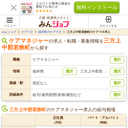
スカウトや選考の連絡を
無料インストール
通知でお知らせ
介護･医療求人サイト
メニュー
ログインする
みんジョブ
ケアマネ
福井県のケアマネ
三方上中郡若狭町のケアマネ求人
ケアマネジャー
三方上
の求人・転職・募集情報を
中郡若狭町
から探す
職種
ケアマネジャー
選択
地域
福井県
選択
三方上中郡若狭町
選択
路線・駅
指定なし
選択
詳細条件
給与/雇用形態/資格/種別など
選択
三方上中郡若狭町
のケアマネジャー求人の給与相場
正社員
パート・アルバイト
(月収)
(時給)