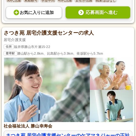
50代活躍
未経験可
学歴不問
40代活躍
女性が活躍
残業ほぼなし
応募画面へ進む
お気に入り
に
追加
さつき苑 居宅介護支援センターの求人
居宅介護支援
住所
福井県勝山市片瀬15-22
最寄駅
勝山駅から2.8km、比島駅から3.9km、発坂駅から5.7km
社会福祉法人 勝山幸寿会
さつき苑 居宅介護支援センターのケアマネジャーの正社