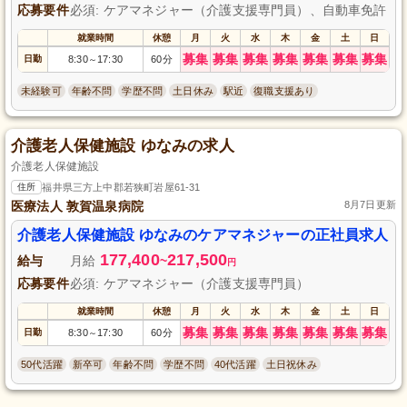
応募要件
必須: ケアマネジャー（介護支援専門員）、自動車免許
就業時間
休憩
月
火
水
木
金
土
日
募集
募集
募集
募集
募集
募集
募集
日勤
8:30
17:30
60分
～
未経験可
年齢不問
学歴不問
土日休み
駅近
復職支援あり
介護老人保健施設 ゆなみの求人
介護老人保健施設
住所
福井県三方上中郡若狭町岩屋61-31
医療法人 敦賀温泉病院
8月7日更新
介護老人保健施設 ゆなみのケアマネジャーの正社員求人
177,400
217,500
給与
月給
~
円
応募要件
必須: ケアマネジャー（介護支援専門員）
就業時間
休憩
月
火
水
木
金
土
日
募集
募集
募集
募集
募集
募集
募集
日勤
8:30
17:30
60分
～
50代活躍
新卒可
年齢不問
学歴不問
40代活躍
土日祝休み