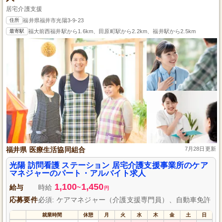
居宅介護支援
住所
福井県福井市光陽3-9-23
最寄駅
福大前西福井駅から1.6km、田原町駅から2.2km、福井駅から2.5km
福井県 医療生活協同組合
7月28日更新
光陽 訪問看護 ステーション 居宅介護支援事業所のケア
マネジャーのパート・アルバイト求人
1,100
1,450
給与
時給
~
円
応募要件
必須: ケアマネジャー（介護支援専門員）、自動車免許
就業時間
休憩
月
火
水
木
金
土
日