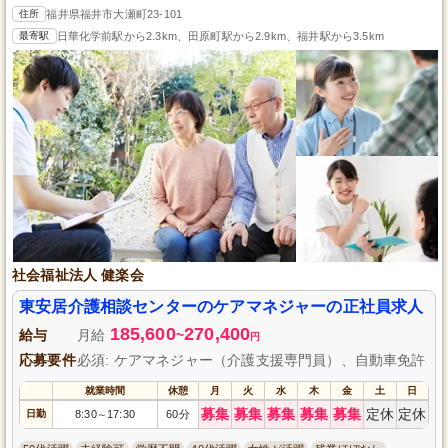
住所
福井県福井市大瀬町23-101
最寄駅
日華化学前駅から2.3km、田原町駅から2.9km、福井駅から3.5km
社会福祉法人 健楽会
東安居介護相談センターのケアマネジャーの正社員求人
185,600
270,400
給与
月給
~
円
応募要件
必須: ケアマネジャー（介護支援専門員）、自動車免許
就業時間
休憩
月
火
水
木
金
土
日
募集
募集
募集
募集
募集
定休
定休
日勤
8:30
17:30
60分
～