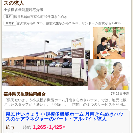
スの求人
小規模多機能型居宅介護
住所
福井県越前市家久町49丹南きらめき
最寄駅
家久駅から0.7km、越前武生駅から2.8km、サンドーム西駅から1.4km
福井県民生活協同組合
7月28日更新
「県民せいきょう小規模多機能ホーム丹南きらめきハウス」では、地元に根
ざしたスタッフが「通い」、「宿泊」、「訪問」の３つのサービスを利用者
とその家族に対応し、暮らしを理解した上で一人ひとりが自分らしく過ごせ
るようサポートします。
県民せいきょう 小規模多機能ホーム 丹南きらめきハウ
スのケアマネジャーのパート・アルバイト求人
1,265
1,425
給与
時給
~
円