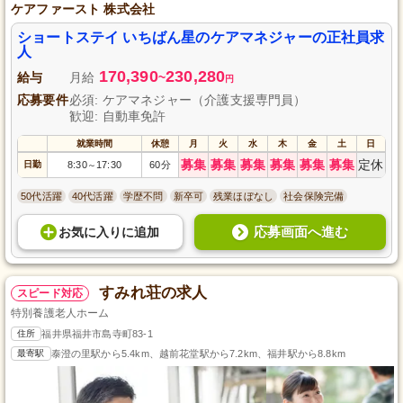
ケアファースト 株式会社
ショートステイ いちばん星のケアマネジャーの正社員求
人
170,390
230,280
給与
月給
~
円
応募要件
必須: ケアマネジャー（介護支援専門員）
歓迎: 自動車免許
就業時間
休憩
月
火
水
木
金
土
日
募集
募集
募集
募集
募集
募集
定休
日勤
8:30
17:30
60分
～
50代活躍
40代活躍
学歴不問
新卒可
残業ほぼなし
社会保険完備
応募画面へ進む
お気に入り
に
追加
すみれ荘の求人
スピード対応
特別養護老人ホーム
住所
福井県福井市島寺町83-1
最寄駅
泰澄の里駅から5.4km、越前花堂駅から7.2km、福井駅から8.8km