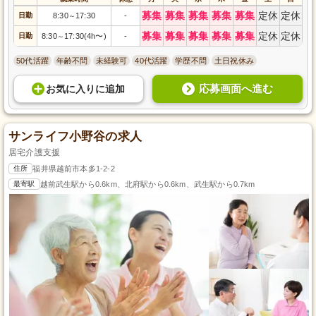
募集
募集
募集
募集
募集
定休
定休
日勤
8:30
17:30
-
～
募集
募集
募集
募集
募集
定休
定休
日勤
8:30
17:30(4h〜)
-
～
50代活躍
年齢不問
未経験可
40代活躍
学歴不問
土日祝休み
応募画面へ進む
お気に入り
に
追加
サンライフ小野谷の求人
居宅介護支援
住所
福井県越前市本多1-2-2
最寄駅
越前武生駅から0.6km、北府駅から0.6km、武生駅から0.7km