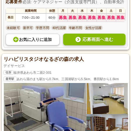
応募要件
必須: ケアマネジャー（介護支援専門員）、自動車免許
就業時間
休憩
月
火
水
木
金
土
日
募集
募集
募集
募集
募集
募集
募集
長日
7:00
21:00
60分
～
未経験可
新卒可
学歴不問
40代活躍
年齢不問
女性が活躍
応募画面へ進む
お気に入り
に
追加
リハビリスタジオなるざの森の求人
デイサービス
住所
福井県あわら市二面2-301
最寄駅
あわら湯のまち駅から0.7km、三国港駅から5.5km、番田駅から1.6km