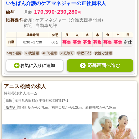
いちばん介護のケアマネジャーの正社員求人
170,390
230,280
給与
月給
~
円
応募要件
必須: ケアマネジャー（介護支援専門員）
歓迎: 自動車免許
就業時間
休憩
月
火
水
木
金
土
日
募集
募集
募集
募集
募集
募集
定休
日勤
8:30
17:30
60分
～
50代活躍
60代活躍
40代活躍
未経験可
学歴不問
女性が活躍
応募画面へ進む
お気に入り
に
追加
アニス松岡の求人
特別養護老人ホーム
住所
福井県吉田郡永平寺町松岡椚317-1
最寄駅
観音町駅から0.7km、福井口駅から6.2km、新福井駅から7.0km