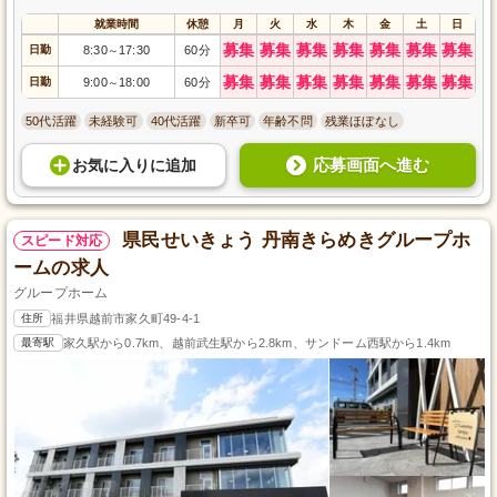
就業時間
休憩
月
火
水
木
金
土
日
募集
募集
募集
募集
募集
募集
募集
日勤
8:30
17:30
60分
～
募集
募集
募集
募集
募集
募集
募集
日勤
9:00
18:00
60分
～
50代活躍
未経験可
40代活躍
新卒可
年齢不問
残業ほぼなし
応募画面へ進む
お気に入り
に
追加
県民せいきょう 丹南きらめきグループホ
スピード対応
ームの求人
グループホーム
住所
福井県越前市家久町49-4-1
最寄駅
家久駅から0.7km、越前武生駅から2.8km、サンドーム西駅から1.4km