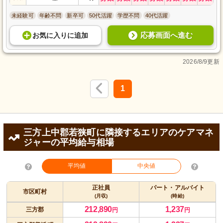
未経験可
年齢不問
新卒可
50代活躍
学歴不問
40代活躍
応募画面へ進む
お気に入り
に
追加
2026/8/9更新
1
三方上中郡若狭町に隣接するエリアのケアマネ
ジャーの平均給与相場
平均値
中央値
正社員
パート・アルバイト
市区町村
(月収)
(時給)
212,890
1,237
三方郡
円
円