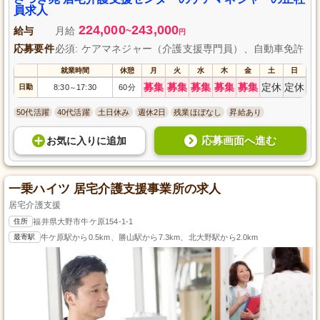
員求人
224,000
243,000
給与
月給
~
円
応募要件
必須: ケアマネジャー（介護支援専門員）、自動車免許
就業時間
休憩
月
火
水
木
金
土
日
募集
募集
募集
募集
募集
定休
定休
日勤
8:30
17:30
60分
～
50代活躍
40代活躍
土日休み
週休2日
残業ほぼなし
昇給あり
応募画面へ進む
お気に入り
に
追加
一乗ハイツ 居宅介護支援事業所の求人
居宅介護支援
住所
福井県大野市牛ケ原154-1-1
最寄駅
牛ケ原駅から0.5km、勝山駅から7.3km、北大野駅から2.0km