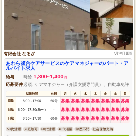
有限会社 なるざ
7月28日更新
あわら複合ケアサービスのケアマネジャーのパート・ア
ルバイト求人
1,300
1,400
給与
時給
~
円
応募要件
必須: ケアマネジャー（介護支援専門員）、自動車免許
就業時間
休憩
月
火
水
木
金
土
日
募集
募集
募集
募集
募集
募集
募集
日勤
8:00
17:00
60分
～
募集
募集
募集
募集
募集
募集
募集
日勤
8:00
17:30(3h〜)
-
～
募集
募集
募集
募集
募集
募集
募集
日勤
8:30
17:30
60分
～
50代活躍
未経験可
60代活躍
40代活躍
学歴不問
社会保険完備