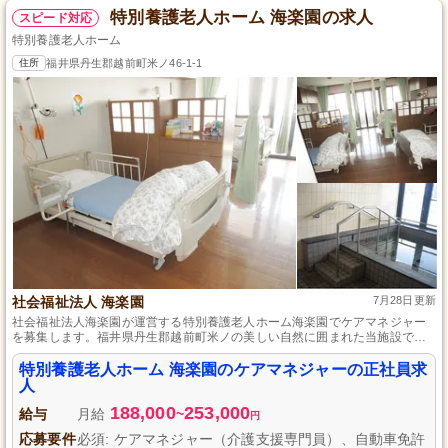
特別養護老人ホーム 海楽園の求人
スピード対応
特別養護老人ホーム
住所
福井県丹生郡越前町米ノ46-1-1
社会福祉法人 海楽園
7月28日更新
社会福祉法人海楽園が運営する特別養護老人ホーム海楽園でケアマネジャー
を募集します。福井県丹生郡越前町米ノの美しい自然に囲まれた当施設で、
入居者様の充実した生活を支えるやりがいのある仕事です。未経験者やブラ
ンクのある方も歓迎し、充実した研修制度でスキルアップをサポートしま
特別養護老人ホーム 海楽園のケアマネジャーの正社員求
す。正社員として、安定した環境で長く働き、入居者様の幸せを一緒に追求
人
しましょう。温かい心とケアマネジャー資格をお持ちの方をお待ちしており
188,000
253,000
ます。
給与
月給
~
円
応募要件
必須: ケアマネジャー（介護支援専門員）、自動車免許