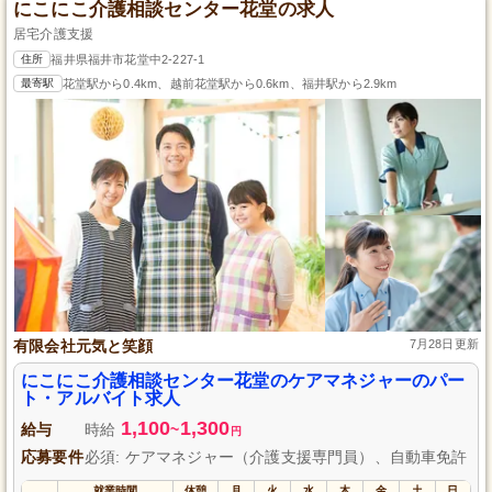
にこにこ介護相談センター花堂の求人
居宅介護支援
住所
福井県福井市花堂中2-227-1
最寄駅
花堂駅から0.4km、越前花堂駅から0.6km、福井駅から2.9km
有限会社元気と笑顔
7月28日更新
にこにこ介護相談センター花堂のケアマネジャーのパー
ト・アルバイト求人
1,100
1,300
給与
時給
~
円
応募要件
必須: ケアマネジャー（介護支援専門員）、自動車免許
就業時間
休憩
月
火
水
木
金
土
日