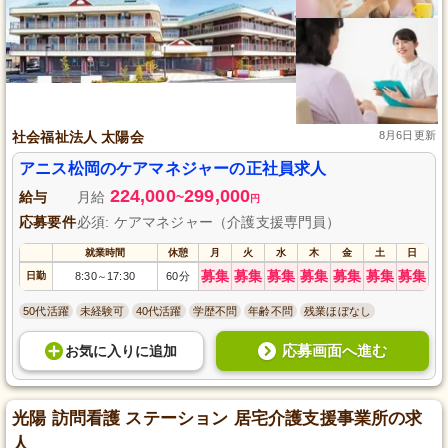
社会福祉法人 太陽会
8月6日更新
アニス松岡のケアマネジャーの正社員求人
224,000
299,000
給与
月給
~
円
応募要件
必須: ケアマネジャー（介護支援専門員）
就業時間
休憩
月
火
水
木
金
土
日
募集
募集
募集
募集
募集
募集
募集
日勤
8:30
17:30
60分
～
50代活躍
未経験可
40代活躍
学歴不問
年齢不問
残業ほぼなし
応募画面へ進む
お気に入り
に
追加
光陽 訪問看護 ステーション 居宅介護支援事業所の求
人