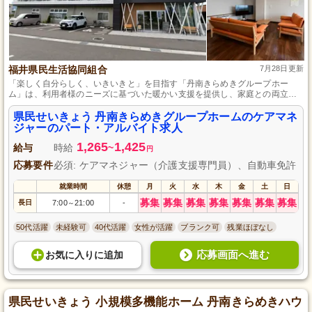
福井県民生活協同組合
7月28日更新
「楽しく自分らしく、いきいきと」を目指す「丹南きらめきグループホー
ム」は、利用者様のニーズに基づいた暖かい支援を提供し、家庭との両立も
考慮した運営を行っています。
県民せいきょう 丹南きらめきグループホームのケアマネ
ジャーのパート・アルバイト求人
1,265
1,425
給与
時給
~
円
応募要件
必須: ケアマネジャー（介護支援専門員）、自動車免許
就業時間
休憩
月
火
水
木
金
土
日
募集
募集
募集
募集
募集
募集
募集
長日
7:00
21:00
-
～
50代活躍
未経験可
40代活躍
女性が活躍
ブランク可
残業ほぼなし
応募画面へ進む
お気に入り
に
追加
県民せいきょう 小規模多機能ホーム 丹南きらめきハウ