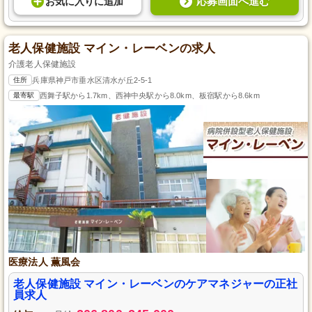
応募画面へ進む
お気に入り
に
追加
老人保健施設 マイン・レーベンの求人
介護老人保健施設
住所
兵庫県神戸市垂水区清水が丘2-5-1
最寄駅
西舞子駅から1.7km、西神中央駅から8.0km、板宿駅から8.6km
医療法人 薫風会
老人保健施設 マイン・レーベンのケアマネジャーの正社
員求人