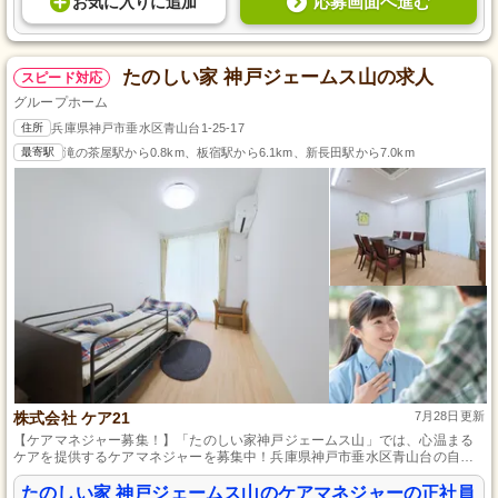
応募画面へ進む
お気に入り
に
追加
たのしい家 神戸ジェームス山の求人
スピード対応
グループホーム
住所
兵庫県神戸市垂水区青山台1-25-17
最寄駅
滝の茶屋駅から0.8km、板宿駅から6.1km、新長田駅から7.0km
株式会社 ケア21
7月28日更新
【ケアマネジャー募集！】「たのしい家神戸ジェームス山」では、心温まる
ケアを提供するケアマネジャーを募集中！兵庫県神戸市垂水区青山台の自然
に囲まれた温かなグループホームで、入居者様の生活の質の向上を目指しま
しょう。正社員としての安定した職場環境で、スキルアップをサポートしな
たのしい家 神戸ジェームス山のケアマネジャーの正社員