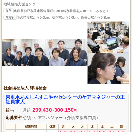
地域包括支援センター
住所
兵庫県神戸市垂水区塩屋町6-38-8特別養護老人ホームふるさと 1F
最寄駅
滝の茶屋駅から0.6km、板宿駅から6.0km、新長田駅から6.9km
社会福祉法人 絆福祉会
東垂水あんしんすこやかセンターのケアマネジャーの正
社員求人
209,430
300,150
給与
月給
~
円
応募要件
必須: ケアマネジャー（介護支援専門員）
就業時間
休憩
月
火
水
木
金
土
日