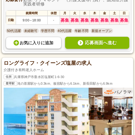
実践者研修
就業時間
休憩
月
火
水
木
金
土
日
募集
募集
募集
募集
募集
募集
募集
日勤
9:00
18:00
-
～
50代活躍
未経験可
学歴不問
40代活躍
年齢不問
新規オープン
応募画面へ進む
お気に入り
に
追加
ロングライフ・クイーンズ塩屋の求人
介護付き有料老人ホーム
住所
兵庫県神戸市垂水区塩屋町1-6-30
最寄駅
滝の茶屋駅から0.3km、板宿駅から6.1km、新長田駅から6.9km
パノラマ