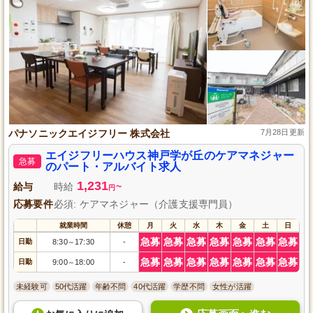
パナソニックエイジフリー 株式会社
7月28日更新
エイジフリーハウス神戸学が丘のケアマネジャー
急募
のパート・アルバイト求人
1,231
給与
時給
~
円
応募要件
必須: ケアマネジャー（介護支援専門員）
就業時間
休憩
月
火
水
木
金
土
日
急募
急募
急募
急募
急募
急募
急募
日勤
8:30
17:30
-
～
急募
急募
急募
急募
急募
急募
急募
日勤
9:00
18:00
-
～
未経験可
50代活躍
年齢不問
40代活躍
学歴不問
女性が活躍