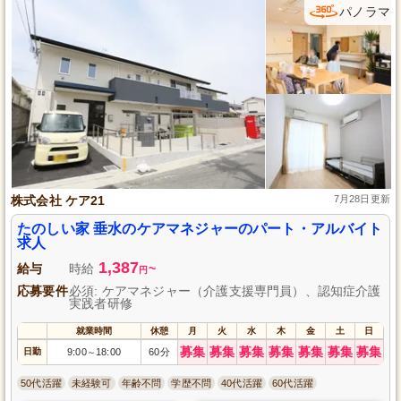
パノラマ
株式会社 ケア21
7月28日更新
たのしい家 垂水のケアマネジャーのパート・アルバイト
求人
1,387
給与
時給
~
円
応募要件
必須: ケアマネジャー（介護支援専門員）、認知症介護
実践者研修
就業時間
休憩
月
火
水
木
金
土
日
募集
募集
募集
募集
募集
募集
募集
日勤
9:00
18:00
60分
～
50代活躍
未経験可
年齢不問
学歴不問
40代活躍
60代活躍