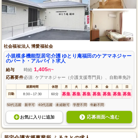
社会福祉法人 博愛福祉会
小規模多機能型居宅介護 ゆとり庵福田のケアマネジャー
のパート・アルバイト求人
1,405
給与
時給
~
円
応募要件
必須: ケアマネジャー（介護支援専門員）、自動車免許
就業時間
休憩
月
火
水
木
金
土
日
募集
募集
募集
募集
募集
募集
募集
日勤
8:30
17:30
60分
～
50代活躍
新卒可
40代活躍
未経験可
学歴不問
年齢不問
応募画面へ進む
お気に入り
に
追加
居宅介護支援事業所 ふるさとの求人