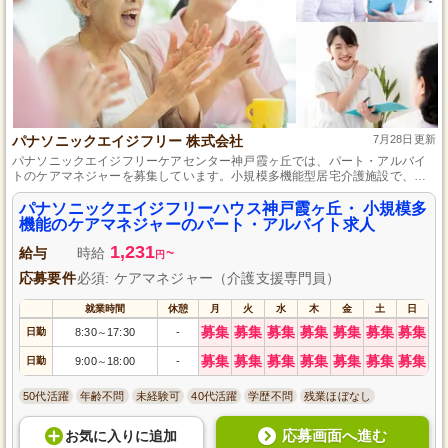
パナソニックエイジフリー 株式会社
7月28日更新
パナソニックエイジフリーケアセンター神戸霞ヶ丘では、パート・アルバイ
トのケアマネジャーを募集しています。小規模多機能型居宅介護施設で、フ
レキシブルな働き方が可能です。資格や経験は問いませんので、介護に興味
がある方、地域に根差したケアを提供したい方はぜひご応募ください。やり
パナソニックエイジフリーハウス神戸霞ヶ丘・ 小規模多
がいのある環境で、一緒に高齢者の生活を支えていきましょう。
機能のケアマネジャーのパート・アルバイト求人
1,231
給与
時給
~
円
応募要件
必須: ケアマネジャー（介護支援専門員）
就業時間
休憩
月
火
水
木
金
土
日
募集
募集
募集
募集
募集
募集
募集
日勤
8:30
17:30
-
～
募集
募集
募集
募集
募集
募集
募集
日勤
9:00
18:00
-
～
50代活躍
年齢不問
未経験可
40代活躍
学歴不問
残業ほぼなし
応募画面へ進む
お気に入り
に
追加