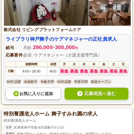
株式会社 リビングプラットフォームケア
ライブラリ神戸舞子のケアマネジャーの正社員求人
290,000
300,000
給与
月給
~
円
応募要件
必須: ケアマネジャー（介護支援専門員）
就業時間
休憩
月
火
水
木
金
土
日
募集
募集
募集
募集
募集
募集
募集
日勤
9:00
18:00
60分
～
50代活躍
未経験可
年齢不問
40代活躍
学歴不問
新規オープン
応募画面へ進む
お気に入り
に
追加
特別養護老人ホーム 舞子すみれ園の求人
特別養護老人ホーム
住所
兵庫県神戸市垂水区西舞子6-1-13
最寄駅
西舞子駅から0.5km、西神中央駅から8.6km、朝霧駅から0.7km