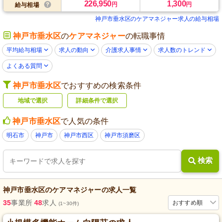
226,950
1,300
円
円
給与相場
神戸市垂水区のケアマネジャー求人の給与相場
神戸市垂水区
の
ケアマネジャー
の転職事情
平均給与相場
求人の動向
介護求人事情
求人数のトレンド
よくある質問
神戸市垂水区
でおすすめの検索条件
地域で選択
詳細条件で選択
神戸市垂水区
で人気の条件
明石市
神戸市
神戸市西区
神戸市須磨区
検索
神戸市垂水区
の
ケアマネジャー
の求人一覧
35
事業所
48
求人
おすすめ順
(1~30件)