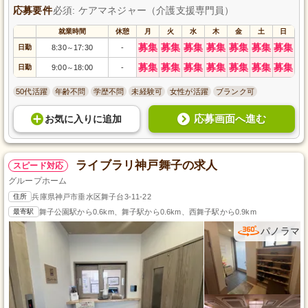
応募要件
必須: ケアマネジャー（介護支援専門員）
就業時間
休憩
月
火
水
木
金
土
日
募集
募集
募集
募集
募集
募集
募集
日勤
8:30
17:30
-
～
募集
募集
募集
募集
募集
募集
募集
日勤
9:00
18:00
-
～
50代活躍
年齢不問
学歴不問
未経験可
女性が活躍
ブランク可
応募画面へ進む
お気に入り
に
追加
ライブラリ神戸舞子の求人
スピード対応
グループホーム
住所
兵庫県神戸市垂水区舞子台3-11-22
最寄駅
舞子公園駅から0.6km、舞子駅から0.6km、西舞子駅から0.9km
パノラマ