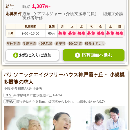
1,387
給与
時給
~
円
応募要件
必須: ケアマネジャー（介護支援専門員）、認知症介護
実践者研修
就業時間
休憩
月
火
水
木
金
土
日
募集
募集
募集
募集
募集
募集
募集
日勤
9:00
18:00
60分
～
年齢不問
学歴不問
40代活躍
新卒可
50代活躍
残業ほぼなし
応募画面へ進む
お気に入り
に
追加
パナソニックエイジフリーハウス神戸霞ヶ丘・ 小規模
多機能の求人
小規模多機能型居宅介護
住所
兵庫県神戸市垂水区霞ケ丘1-4-24
最寄駅
霞ヶ丘駅から0.5km、板宿駅から8.4km、山陽垂水駅から0.7km