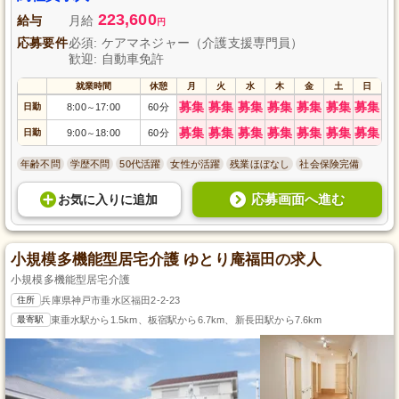
223,600
給与
月給
円
応募要件
必須: ケアマネジャー（介護支援専門員）
歓迎: 自動車免許
就業時間
休憩
月
火
水
木
金
土
日
募集
募集
募集
募集
募集
募集
募集
日勤
8:00
17:00
60分
～
募集
募集
募集
募集
募集
募集
募集
日勤
9:00
18:00
60分
～
年齢不問
学歴不問
50代活躍
女性が活躍
残業ほぼなし
社会保険完備
応募画面へ進む
お気に入り
に
追加
小規模多機能型居宅介護 ゆとり庵福田の求人
小規模多機能型居宅介護
住所
兵庫県神戸市垂水区福田2-2-23
最寄駅
東垂水駅から1.5km、板宿駅から6.7km、新長田駅から7.6km