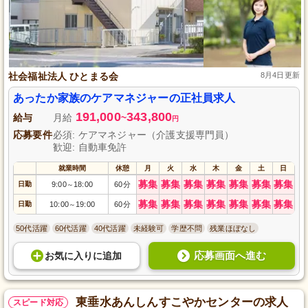
社会福祉法人 ひとまる会
8月4日更新
あったか家族のケアマネジャーの正社員求人
191,000
343,800
給与
月給
~
円
応募要件
必須: ケアマネジャー（介護支援専門員）
歓迎: 自動車免許
就業時間
休憩
月
火
水
木
金
土
日
募集
募集
募集
募集
募集
募集
募集
日勤
9:00
18:00
60分
～
募集
募集
募集
募集
募集
募集
募集
日勤
10:00
19:00
60分
～
50代活躍
60代活躍
40代活躍
未経験可
学歴不問
残業ほぼなし
応募画面へ進む
お気に入り
に
追加
東垂水あんしんすこやかセンターの求人
スピード対応