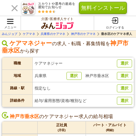
スカウトや選考の連絡を
無料インストール
通知でお知らせ
介護･医療求人サイト
メニュー
ログインする
みんジョブ
ケアマネ
兵庫県のケアマネ
神戸市のケアマネ
垂水区のケアマネ求人
ケアマネジャー
神戸市
の求人・転職・募集情報を
垂水区
から探す
職種
ケアマネジャー
選択
地域
兵庫県
選択
神戸市垂水区
選択
路線・駅
指定なし
選択
詳細条件
給与/雇用形態/資格/種別など
選択
神戸市垂水区
のケアマネジャー求人の給与相場
正社員
パート・アルバイト
(月収)
(時給)