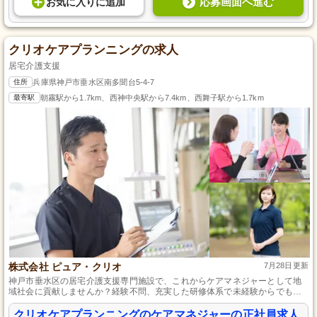
応募画面へ進む
お気に入り
に
追加
クリオケアプランニングの求人
居宅介護支援
住所
兵庫県神戸市垂水区南多聞台5-4-7
最寄駅
朝霧駅から1.7km、西神中央駅から7.4km、西舞子駅から1.7km
株式会社 ピュア・クリオ
7月28日更新
神戸市垂水区の居宅介護支援専門施設で、これからケアマネジャーとして地
域社会に貢献しませんか？経験不問、充実した研修体系で未経験からでも安
心してスタートできます。地元密着で、利用者様やその家族の精神的なサポ
ートにも注力し、長期キャリア形成が望める環境です。
クリオケアプランニングのケアマネジャーの正社員求人