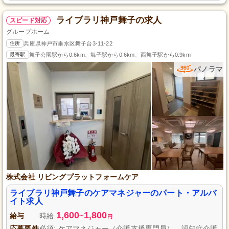
ライブラリ神戸舞子の求人
スピード対応
グループホーム
住所
兵庫県神戸市垂水区舞子台3-11-22
最寄駅
舞子公園駅から0.6km、舞子駅から0.6km、西舞子駅から0.9km
パノラマ
株式会社 リビングプラットフォームケア
ライブラリ神戸舞子のケアマネジャーのパート・アルバ
イト求人
1,600
1,800
給与
時給
~
円
応募要件
必須: ケアマネジャー（介護支援専門員）、認知症介護