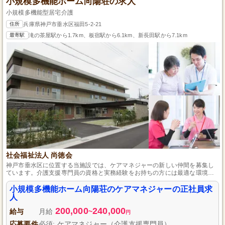
小規模多機能ホーム向陽荘の求人
小規模多機能型居宅介護
住所
兵庫県神戸市垂水区福田5-2-21
最寄駅
滝の茶屋駅から1.7km、板宿駅から6.1km、新長田駅から7.1km
社会福祉法人 尚徳会
神戸市垂水区に位置する当施設では、ケアマネジャーの新しい仲間を募集し
ています。介護支援専門員の資格と実務経験をお持ちの方には最適な環境
で、利用者さまのケアプラン作成や介護業務を通じて、充実した日々を送る
ことができます。ライフステージの変化に応じた柔軟な働き方が可能で、家
小規模多機能ホーム向陽荘のケアマネジャーの正社員求
庭と仕事のバランスを重視する方にも理想的です。
人
200,000
240,000
給与
月給
~
円
応募要件
必須: ケアマネジャー（介護支援専門員）