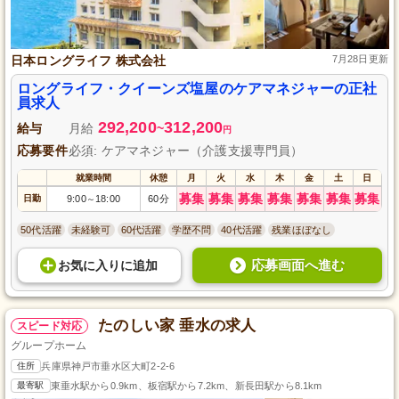
日本ロングライフ 株式会社
7月28日更新
ロングライフ・クイーンズ塩屋のケアマネジャーの正社
員求人
292,200
312,200
給与
月給
~
円
応募要件
必須: ケアマネジャー（介護支援専門員）
就業時間
休憩
月
火
水
木
金
土
日
募集
募集
募集
募集
募集
募集
募集
日勤
9:00
18:00
60分
～
50代活躍
未経験可
60代活躍
学歴不問
40代活躍
残業ほぼなし
応募画面へ進む
お気に入り
に
追加
たのしい家 垂水の求人
スピード対応
グループホーム
住所
兵庫県神戸市垂水区大町2-2-6
最寄駅
東垂水駅から0.9km、板宿駅から7.2km、新長田駅から8.1km