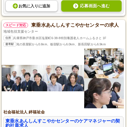
応募画面へ進む
お気に入り
に
追加
東垂水あんしんすこやかセンターの求人
スピード対応
地域包括支援センター
住所
兵庫県神戸市垂水区塩屋町6-38-8特別養護老人ホームふるさと 1F
最寄駅
滝の茶屋駅から0.6km、板宿駅から6.0km、新長田駅から6.9km
社会福祉法人 絆福祉会
東垂水あんしんすこやかセンターのケアマネジャーの契
約社員求人