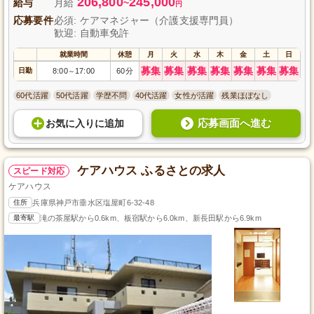
206,800
245,000
給与
月給
~
円
応募要件
必須: ケアマネジャー（介護支援専門員）
歓迎: 自動車免許
就業時間
休憩
月
火
水
木
金
土
日
募集
募集
募集
募集
募集
募集
募集
日勤
8:00
17:00
60分
～
60代活躍
50代活躍
学歴不問
40代活躍
女性が活躍
残業ほぼなし
応募画面へ進む
お気に入り
に
追加
ケアハウス ふるさとの求人
スピード対応
ケアハウス
住所
兵庫県神戸市垂水区塩屋町6-32-48
最寄駅
滝の茶屋駅から0.6km、板宿駅から6.0km、新長田駅から6.9km