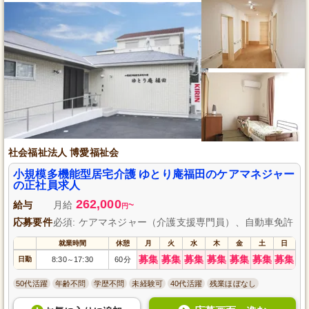
社会福祉法人 博愛福祉会
小規模多機能型居宅介護 ゆとり庵福田のケアマネジャー
の正社員求人
262,000
給与
月給
~
円
応募要件
必須: ケアマネジャー（介護支援専門員）、自動車免許
就業時間
休憩
月
火
水
木
金
土
日
募集
募集
募集
募集
募集
募集
募集
日勤
8:30
17:30
60分
～
50代活躍
年齢不問
学歴不問
未経験可
40代活躍
残業ほぼなし