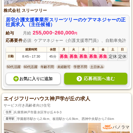
株式会社 スリーツリー
居宅介護支援事業所スリーツリーのケアマネジャーの正
社員求人 （主任候補）
255,000
260,000
給与
月給
~
円
応募要件
必須: ケアマネジャー（介護支援専門員）、自動車免許
就業時間
休憩
月
火
水
木
金
土
日
募集
募集
募集
募集
募集
定休
定休
日勤
8:45
17:30
45分
～
50代活躍
60代活躍
年齢不問
未経験可
学歴不問
土日休み
応募画面へ進む
お気に入り
に
追加
エイジフリーハウス神戸学が丘の求人
サービス付き高齢者向け住宅
住所
兵庫県神戸市垂水区学が丘4-9-3
最寄駅
学園都市駅から2.4km、板宿駅から6.9km、西神中央駅から7.6km
パノラマ