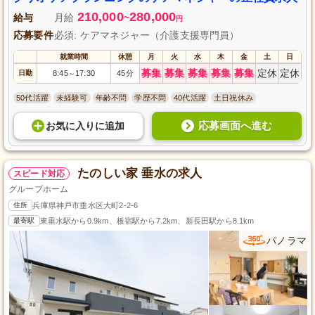
210,000
280,000
給与
月給
~
円
応募要件
必須: ケアマネジャー（介護支援専門員）
就業時間
休憩
月
火
水
木
金
土
日
募集
募集
募集
募集
募集
定休
定休
日勤
8:45
17:30
45分
～
50代活躍
未経験可
年齢不問
学歴不問
40代活躍
土日祝休み
応募画面へ進む
お気に入り
に
追加
たのしい家 垂水の求人
スピード対応
グループホーム
住所
兵庫県神戸市垂水区大町2-2-6
最寄駅
東垂水駅から0.9km、板宿駅から7.2km、新長田駅から8.1km
パノラマ