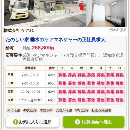
株式会社 ケア21
7月28日更新
たのしい家 垂水のケアマネジャーの正社員求人
268,800
給与
月給
円
応募要件
必須: ケアマネジャー（介護支援専門員）、認知症介護
実践者研修
就業時間
休憩
月
火
水
木
金
土
日
募集
募集
募集
募集
募集
募集
募集
早番
7:00
16:00
60分
～
募集
募集
募集
募集
募集
募集
募集
日勤
9:00
18:00
60分
～
募集
募集
募集
募集
募集
募集
募集
日勤
10:00
19:00
60分
～
募集
募集
募集
募集
募集
募集
募集
夜勤
17:00
翌10:00
60分
～
60代活躍
40代活躍
学歴不問
女性が活躍
50代活躍
社会保険完備
応募画面へ進む
お気に入り
に
追加