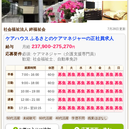
社会福祉法人 絆福祉会
7月28日更新
ケアハウス ふるさとのケアマネジャーの正社員求人
237,900
275,270
給与
月給
~
円
応募要件
必須: ケアマネジャー（介護支援専門員）
歓迎: 社会福祉士、自動車免許
就業時間
休憩
月
火
水
木
金
土
日
募集
募集
募集
募集
募集
募集
募集
早番
7:00
16:00
60分
～
募集
募集
募集
募集
募集
募集
募集
日勤
9:00
18:00
60分
～
募集
募集
募集
募集
募集
募集
募集
日勤
10:00
19:00
60分
～
募集
募集
募集
募集
募集
募集
募集
遅番
12:00
21:00
60分
～
募集
募集
募集
募集
募集
募集
募集
夜勤
17:15
翌10:15
-
～
50代活躍
未経験可
60代活躍
40代活躍
学歴不問
残業ほぼなし