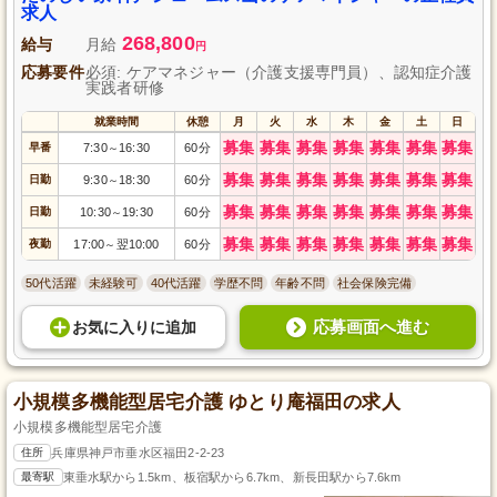
がら、一人ひとりの「幸せ」を形にするお仕事です。個別面接会開催中、ぜ
求人
ひご応募ください。
268,800
給与
月給
円
応募要件
必須: ケアマネジャー（介護支援専門員）、認知症介護
実践者研修
就業時間
休憩
月
火
水
木
金
土
日
募集
募集
募集
募集
募集
募集
募集
早番
7:30
16:30
60分
～
募集
募集
募集
募集
募集
募集
募集
日勤
9:30
18:30
60分
～
募集
募集
募集
募集
募集
募集
募集
日勤
10:30
19:30
60分
～
募集
募集
募集
募集
募集
募集
募集
夜勤
17:00
翌10:00
60分
～
50代活躍
未経験可
40代活躍
学歴不問
年齢不問
社会保険完備
応募画面へ進む
お気に入り
に
追加
小規模多機能型居宅介護 ゆとり庵福田の求人
小規模多機能型居宅介護
住所
兵庫県神戸市垂水区福田2-2-23
最寄駅
東垂水駅から1.5km、板宿駅から6.7km、新長田駅から7.6km