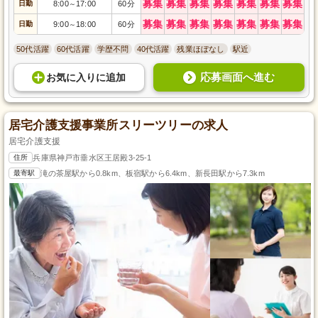
募集
募集
募集
募集
募集
募集
募集
日勤
8:00
17:00
60分
～
募集
募集
募集
募集
募集
募集
募集
日勤
9:00
18:00
60分
～
50代活躍
60代活躍
学歴不問
40代活躍
残業ほぼなし
駅近
応募画面へ進む
お気に入り
に
追加
居宅介護支援事業所スリーツリーの求人
居宅介護支援
住所
兵庫県神戸市垂水区王居殿3-25-1
最寄駅
滝の茶屋駅から0.8km、板宿駅から6.4km、新長田駅から7.3km