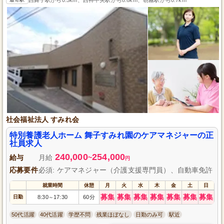
社会福祉法人 すみれ会
特別養護老人ホーム 舞子すみれ園のケアマネジャーの正
社員求人
240,000
254,000
給与
月給
~
円
応募要件
必須: ケアマネジャー（介護支援専門員）、自動車免許
就業時間
休憩
月
火
水
木
金
土
日
募集
募集
募集
募集
募集
募集
募集
日勤
8:30
17:30
60分
～
50代活躍
40代活躍
学歴不問
残業ほぼなし
日勤のみ可
駅近