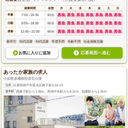
就業時間
休憩
月
火
水
木
金
土
日
募集
募集
募集
募集
募集
募集
募集
早番
7:30
16:30
60分
～
募集
募集
募集
募集
募集
募集
募集
日勤
9:00
18:00
60分
～
募集
募集
募集
募集
募集
募集
募集
遅番
12:00
21:00
60分
～
新卒可
50代活躍
40代活躍
学歴不問
年齢不問
社会保険完備
応募画面へ進む
お気に入り
に
追加
あったか家族の求人
小規模多機能型居宅介護
住所
兵庫県神戸市垂水区舞子坂3-16-10
最寄駅
西舞子駅から1.0km、西神中央駅から8.1km、朝霧駅から1.3km