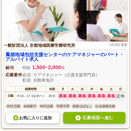
一般財団法人 京都地域医療学際研究所
7月28日更新
鳳徳地域包括支援センターのケアマネジャーのパート・
アルバイト求人
1,500
2,000
給与
時給
~
円
応募要件
必須: ケアマネジャー（介護支援専門員）
歓迎: 自動車免許
就業時間
休憩
月
火
水
木
金
土
日
募集
募集
募集
募集
募集
募集
定休
日勤
8:30
17:15(3h〜)
45分
～
50代活躍
未経験可
40代活躍
学歴不問
残業ほぼなし
社会保険完備
応募画面へ進む
お気に入り
に
追加