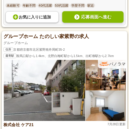
未経験可
年齢不問
40代活躍
50代活躍
学歴不問
駅近
応募画面へ進む
お気に入り
に
追加
グループホーム たのしい家紫野の求人
グループホーム
住所
京都府京都市北区紫野南舟岡町35-2
最寄駅
鞍馬口駅から1.4km、北野白梅町駅から1.5km、出町柳駅から2.7km
パノラマ
株式会社 ケア21
7月28日更新