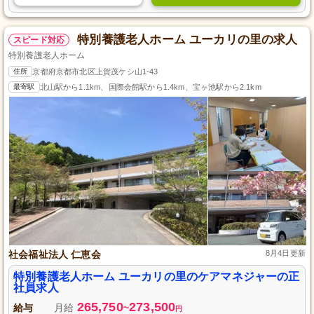
特別養護老人ホーム ユーカリの里の求人
スピード対応
特別養護老人ホーム
住所
京都府京都市北区上賀茂ケシ山1-43
最寄駅
北山駅から1.1km、国際会館駅から1.4km、宝ヶ池駅から2.1km
社会福祉法人 仁恵会
8月4日更新
特別養護老人ホーム ユーカリの里のケアマネジャーの正
社員求人
265,750
273,500
給与
月給
~
円