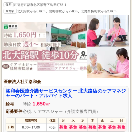
住所
京都府京都市北区紫野下鳥田町56-1
最寄駅
北大路駅から0.6km、出町柳駅から2.4km、北野白梅町駅から2.6km
医療法人社団洛和会
洛和会医療介護サービスセンター 北大路店のケアマネジ
ャーのパート・アルバイト求人
1,650
給与
時給
~
円
応募要件
必須: ケアマネジャー（介護支援専門員）
就業時間
休憩
月
火
水
木
金
土
日
募集
募集
募集
募集
募集
募集
募集
日勤
8:30
17:00
45分
～