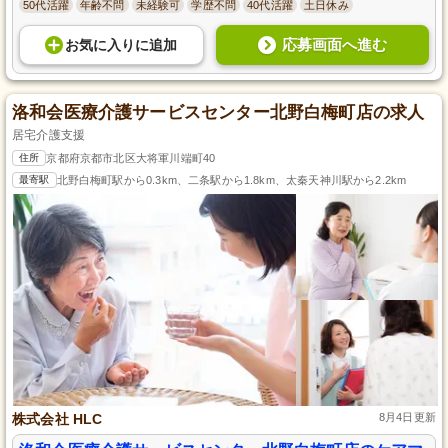
50代活躍
年齢不問
未経験可
学歴不問
40代活躍
土日休み
応募画面へ進む
お気に入り
に
追加
洛和会医療介護サービスセンター北野白梅町店の求人
居宅介護支援
住所
京都府京都市北区大将軍川端町40
最寄駅
北野白梅町駅から0.3km、二条駅から1.8km、太秦天神川駅から2.2km
株式会社 HLC
8月4日更新