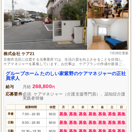
株式会社 ケア21
7月28日更新
京都市北区に位置する当事業所では、生活の質を向上させることを目指し、
ケアマネジャーを募集しています。お仕事は、ケアプランの作成や新規ご利
用者さまの対応など、多岐に渡ります。介護支援専門員の資格をお持ちであ
れば、実務経験がない方も応募が可能です。プライベートな時間も大切にで
グループホーム たのしい家紫野のケアマネジャーの正社
きる休暇制度も整っており、仕事と生活のバランスを大切にしたい方にぴっ
員求人
たりの職場です。
268,800
給与
月給
円
応募要件
必須: ケアマネジャー（介護支援専門員）、認知症介護
実践者研修
就業時間
休憩
月
火
水
木
金
土
日
募集
募集
募集
募集
募集
募集
募集
早番
7:30
16:30
60分
～
募集
募集
募集
募集
募集
募集
募集
日勤
9:30
18:30
60分
～
募集
募集
募集
募集
募集
募集
募集
日勤
10:30
19:30
60分
～