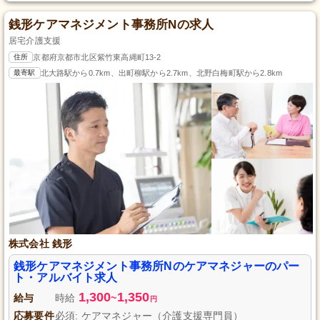
銭形ケアマネジメント事務所Nの求人
居宅介護支援
住所
京都府京都市北区紫竹東高縄町13-2
最寄駅
北大路駅から0.7km、出町柳駅から2.7km、北野白梅町駅から2.8km
株式会社 銭形
銭形ケアマネジメント事務所Nのケアマネジャーのパー
ト・アルバイト求人
1,300
1,350
給与
時給
~
円
応募要件
必須: ケアマネジャー（介護支援専門員）