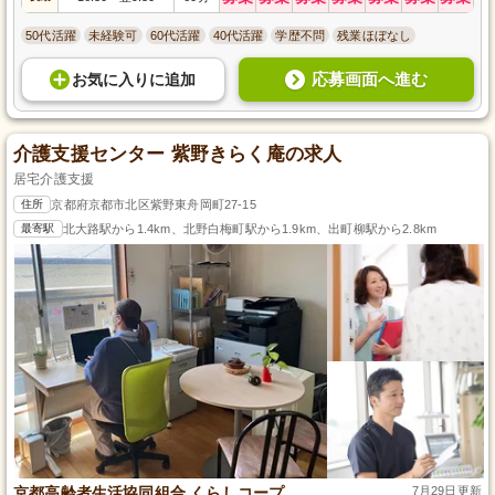
50代活躍
未経験可
60代活躍
40代活躍
学歴不問
残業ほぼなし
応募画面へ進む
お気に入り
に
追加
介護支援センター 紫野きらく庵の求人
居宅介護支援
住所
京都府京都市北区紫野東舟岡町27-15
最寄駅
北大路駅から1.4km、北野白梅町駅から1.9km、出町柳駅から2.8km
京都高齢者生活協同組合 くらしコープ
7月29日更新