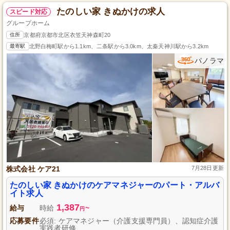
たのしい家 きぬかけの求人
スピード対応
グループホーム
住所
京都府京都市北区衣笠天神森町20
最寄駅
北野白梅町駅から1.1km、二条駅から3.0km、太秦天神川駅から3.2km
パノラマ
株式会社 ケア21
7月28日更新
たのしい家 きぬかけのケアマネジャーのパート・アルバ
イト求人
1,387
給与
時給
~
円
応募要件
必須: ケアマネジャー（介護支援専門員）、認知症介護
実践者研修