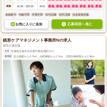
募集
募集
募集
募集
募集
募集
募集
夜勤
16:30
翌9:30
60分
～
未経験可
年齢不問
学歴不問
50代活躍
40代活躍
社会保険完備
応募画面へ進む
お気に入り
に
追加
銭形ケアマネジメント事務所Nの求人
居宅介護支援
住所
京都府京都市北区紫竹東高縄町13-2
最寄駅
北大路駅から0.7km、出町柳駅から2.7km、北野白梅町駅から2.8km