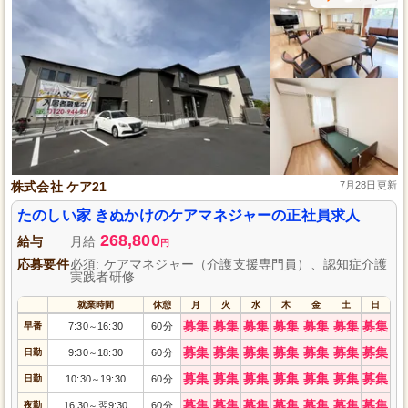
株式会社 ケア21
7月28日更新
たのしい家 きぬかけのケアマネジャーの正社員求人
268,800
給与
月給
円
応募要件
必須: ケアマネジャー（介護支援専門員）、認知症介護
実践者研修
就業時間
休憩
月
火
水
木
金
土
日
募集
募集
募集
募集
募集
募集
募集
早番
7:30
16:30
60分
～
募集
募集
募集
募集
募集
募集
募集
日勤
9:30
18:30
60分
～
募集
募集
募集
募集
募集
募集
募集
日勤
10:30
19:30
60分
～
募集
募集
募集
募集
募集
募集
募集
夜勤
16:30
翌9:30
60分
～