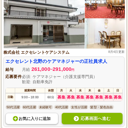
株式会社 エクセレントケアシステム
8月4日更新
エクセレント北野のケアマネジャーの正社員求人
261,000
291,000
給与
月給
~
円
応募要件
必須: ケアマネジャー（介護支援専門員）
歓迎: 自動車免許
就業時間
休憩
月
火
水
木
金
土
日
募集
募集
募集
募集
募集
募集
募集
日勤
9:00
18:00
60分
～
50代活躍
60代活躍
未経験可
40代活躍
女性が活躍
髪型・髪色自由
応募画面へ進む
お気に入り
に
追加