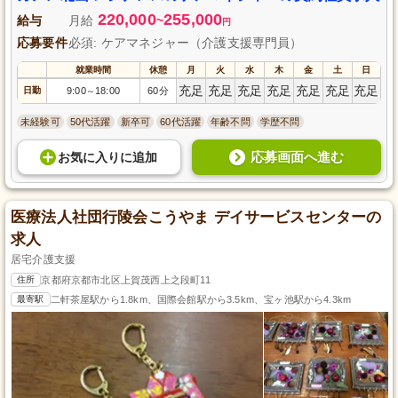
220,000
255,000
給与
月給
~
円
応募要件
必須: ケアマネジャー（介護支援専門員）
就業時間
休憩
月
火
水
木
金
土
日
充足
充足
充足
充足
充足
充足
充足
日勤
9:00
18:00
60分
～
未経験可
50代活躍
新卒可
60代活躍
年齢不問
学歴不問
応募画面へ進む
お気に入り
に
追加
医療法人社団行陵会こうやま デイサービスセンターの
求人
居宅介護支援
住所
京都府京都市北区上賀茂西上之段町11
最寄駅
二軒茶屋駅から1.8km、国際会館駅から3.5km、宝ヶ池駅から4.3km