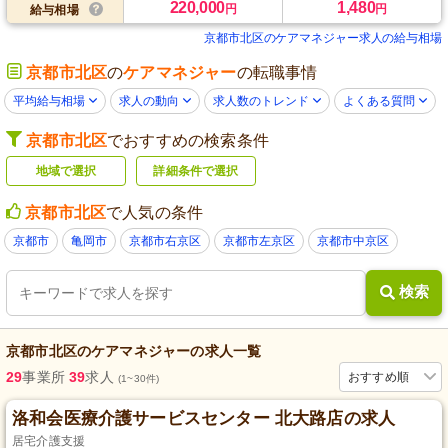
220,000
1,480
円
円
給与相場
京都市北区のケアマネジャー求人の給与相場
京都市北区
の
ケアマネジャー
の転職事情
平均給与相場
求人の動向
求人数のトレンド
よくある質問
京都市北区
でおすすめの検索条件
地域で選択
詳細条件で選択
京都市北区
で人気の条件
京都市
亀岡市
京都市右京区
京都市左京区
京都市中京区
検索
京都市北区
の
ケアマネジャー
の求人一覧
29
事業所
39
求人
おすすめ順
(1~30件)
洛和会医療介護サービスセンター 北大路店の求人
居宅介護支援