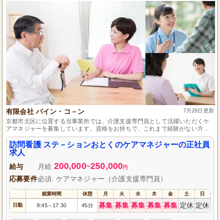
有限会社 パイン・コ－ン
7月28日更新
京都市北区に位置する当事業所では、介護支援専門員として活躍いただくケ
アマネジャーを募集しています。資格をお持ちで、これまで経験がない方も
大歓迎です。お仕事は、利用者様やそのご家族に寄り添うケアプランの作
成・提案です。土日休みの週休2日制で、お休みもしっかり取れ、プライベー
訪問看護 ステ－ションおとくのケアマネジャーの正社員
トを大切にしたい方にも最適です。
求人
200,000
250,000
給与
月給
~
円
応募要件
必須: ケアマネジャー（介護支援専門員）
就業時間
休憩
月
火
水
木
金
土
日
募集
募集
募集
募集
募集
定休
定休
日勤
8:45
17:30
45分
～