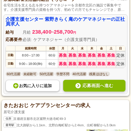
在宅生活を支える志を持つケアマネジャーを京都市北区の施設で募集中で
す。介護支援専門員の資格を持つ方、初めての方でもチャレンジでき、原動
機付自転車免許があれば尚歓迎します。年間休日120日以上と充実した休み
で、プライベートも大切にしながら、地域密着で人々の暮らしを支えるやり
介護支援センター 紫野きらく庵のケアマネジャーの正社
がいを感じていただけます。
員求人
238,400
258,700
給与
月給
~
円
応募要件
必須: ケアマネジャー（介護支援専門員）
就業時間
休憩
月
火
水
木
金
土
日
募集
募集
募集
募集
募集
募集
定休
日勤
8:00
17:00
60分
～
募集
募集
募集
募集
募集
募集
定休
日勤
9:00
18:00(8h)
60分
～
60代活躍
未経験可
50代活躍
学歴不問
40代活躍
残業ほぼなし
応募画面へ進む
お気に入り
に
追加
きたおおじ ケアプランセンターの求人
居宅介護支援
住所
京都府京都市北区紫野大徳寺町49-3
最寄駅
北大路駅から1.1km、北野白梅町駅から2.4km、出町柳駅から3.0km