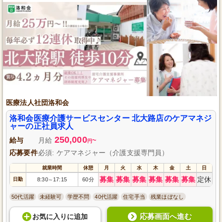
医療法人社団洛和会
洛和会医療介護サービスセンター 北大路店のケアマネジ
ャーの正社員求人
250,000
給与
月給
~
円
応募要件
必須: ケアマネジャー（介護支援専門員）
就業時間
休憩
月
火
水
木
金
土
日
募集
募集
募集
募集
募集
募集
定休
日勤
8:30
17:15
60分
～
50代活躍
未経験可
学歴不問
40代活躍
住宅手当
残業ほぼなし
応募画面へ進む
お気に入り
に
追加