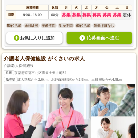
就業時間
休憩
月
火
水
木
金
土
日
募集
募集
募集
募集
募集
募集
定休
日勤
9:00
18:00
60分
～
50代活躍
未経験可
年齢不問
学歴不問
60代活躍
残業ほぼなし
応募画面へ進む
お気に入り
に
追加
介護老人保健施設 がくさいの求人
介護老人保健施設
住所
京都府京都市北区鷹峯土天井町54
最寄駅
北大路駅から2.6km、北野白梅町駅から2.8km、出町柳駅から4.5km