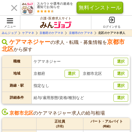
スカウトや選考の連絡を
無料インストール
通知でお知らせ
介護･医療求人サイト
メニュー
ログインする
みんジョブ
ケアマネ
京都府のケアマネ
京都市のケアマネ
北区のケアマネ求人
ケアマネジャー
京都市
の求人・転職・募集情報を
北区
から探す
職種
ケアマネジャー
選択
地域
京都府
選択
京都市北区
選択
路線・駅
指定なし
選択
詳細条件
給与/雇用形態/資格/種別など
選択
京都市北区
のケアマネジャー求人の給与相場
正社員
パート・アルバイト
(月収)
(時給)