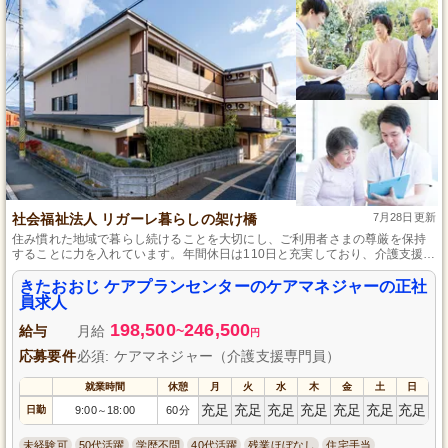
社会福祉法人 リガーレ暮らしの架け橋
7月28日更新
住み慣れた地域で暮らし続けることを大切にし、ご利用者さまの尊厳を保持
することに力を入れています。年間休日は110日と充実しており、介護支援専
門員の資格をお持ちのケアマネジャーを京都市北区の事業所で募集していま
す。働きやすい環境で、ご利用者さまのサポートをともに行いませんか。
きたおおじ ケアプランセンターのケアマネジャーの正社
員求人
198,500
246,500
給与
月給
~
円
応募要件
必須: ケアマネジャー（介護支援専門員）
就業時間
休憩
月
火
水
木
金
土
日
充足
充足
充足
充足
充足
充足
充足
日勤
9:00
18:00
60分
～
未経験可
50代活躍
学歴不問
40代活躍
残業ほぼなし
住宅手当