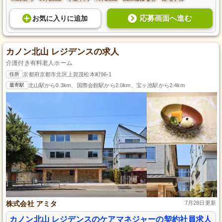
応募画面へ進む
お気に入り
に
追加
カノン北山 レジデンスの求人
介護付き有料老人ホーム
住所
京都府京都市北区上賀茂松本町96-1
最寄駅
北山駅から0.3km、国際会館駅から2.0km、宝ヶ池駅から2.4km
株式会社 アミタ
7月28日更新
カノン北山 レジデンスのケアマネジャーの契約社員求人