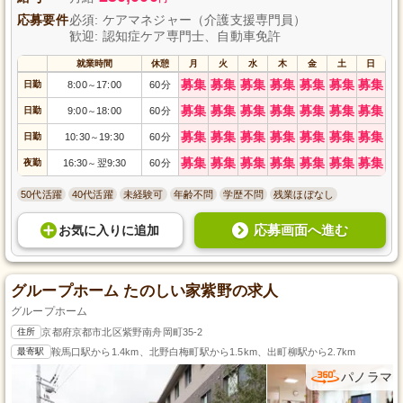
応募要件
必須: ケアマネジャー（介護支援専門員）
歓迎: 認知症ケア専門士、自動車免許
就業時間
休憩
月
火
水
木
金
土
日
募集
募集
募集
募集
募集
募集
募集
日勤
8:00
17:00
60分
～
募集
募集
募集
募集
募集
募集
募集
日勤
9:00
18:00
60分
～
募集
募集
募集
募集
募集
募集
募集
日勤
10:30
19:30
60分
～
募集
募集
募集
募集
募集
募集
募集
夜勤
16:30
翌9:30
60分
～
50代活躍
40代活躍
未経験可
年齢不問
学歴不問
残業ほぼなし
応募画面へ進む
お気に入り
に
追加
グループホーム たのしい家紫野の求人
グループホーム
住所
京都府京都市北区紫野南舟岡町35-2
最寄駅
鞍馬口駅から1.4km、北野白梅町駅から1.5km、出町柳駅から2.7km
パノラマ