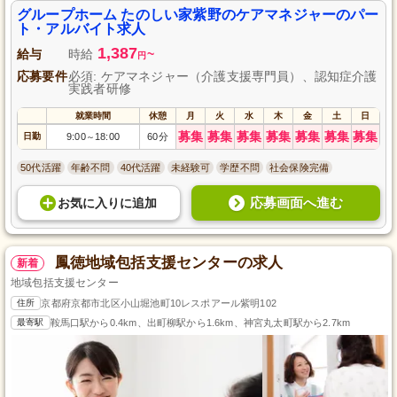
グループホーム たのしい家紫野のケアマネジャーのパー
ト・アルバイト求人
1,387
給与
時給
~
円
応募要件
必須: ケアマネジャー（介護支援専門員）、認知症介護
実践者研修
就業時間
休憩
月
火
水
木
金
土
日
募集
募集
募集
募集
募集
募集
募集
日勤
9:00
18:00
60分
～
50代活躍
年齢不問
40代活躍
未経験可
学歴不問
社会保険完備
応募画面へ進む
お気に入り
に
追加
鳳徳地域包括支援センターの求人
新着
地域包括支援センター
住所
京都府京都市北区小山堀池町10レスポアール紫明102
最寄駅
鞍馬口駅から0.4km、出町柳駅から1.6km、神宮丸太町駅から2.7km