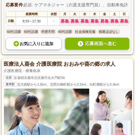
応募要件
必須: ケアマネジャー（介護支援専門員）、自動車免許
就業時間
休憩
月
火
水
木
金
土
日
募集
募集
募集
募集
募集
募集
募集
日勤
8:30
17:30
-
～
50代活躍
60代活躍
学歴不問
40代活躍
社会保険完備
残業ほぼなし
応募画面へ進む
お気に入り
に
追加
医療法人葵会 介護医療院 おおみや葵の郷の求人
介護医療院・療養病床
住所
京都府京都市北区紫竹北大門町56
最寄駅
北大路駅から1.6km、北野白梅町駅から3.2km、出町柳駅から3.6km