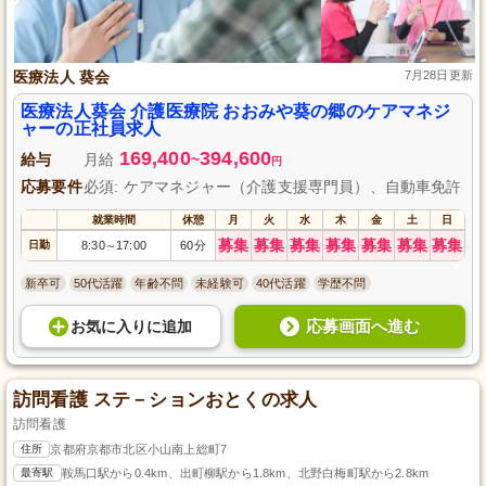
医療法人 葵会
7月28日更新
医療法人葵会 介護医療院 おおみや葵の郷のケアマネジ
ャーの正社員求人
169,400
394,600
給与
月給
~
円
応募要件
必須: ケアマネジャー（介護支援専門員）、自動車免許
就業時間
休憩
月
火
水
木
金
土
日
募集
募集
募集
募集
募集
募集
募集
日勤
8:30
17:00
60分
～
新卒可
50代活躍
年齢不問
未経験可
40代活躍
学歴不問
応募画面へ進む
お気に入り
に
追加
訪問看護 ステ－ションおとくの求人
訪問看護
住所
京都府京都市北区小山南上総町7
最寄駅
鞍馬口駅から0.4km、出町柳駅から1.8km、北野白梅町駅から2.8km