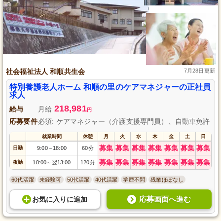
社会福祉法人 和順共生会
7月28日更新
特別養護老人ホーム 和順の里のケアマネジャーの正社員
求人
218,981
給与
月給
円
応募要件
必須: ケアマネジャー（介護支援専門員）、自動車免許
就業時間
休憩
月
火
水
木
金
土
日
募集
募集
募集
募集
募集
募集
募集
日勤
9:00
18:00
60分
～
募集
募集
募集
募集
募集
募集
募集
夜勤
18:00
翌13:00
120分
～
60代活躍
未経験可
50代活躍
40代活躍
学歴不問
残業ほぼなし
応募画面へ進む
お気に入り
に
追加