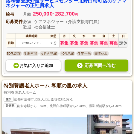
洛和会医療介護サービスセンター北野白梅町店のケアマ
ネジャーの正社員求人
250,000
282,700
給与
月給
~
円
応募要件
必須: ケアマネジャー（介護支援専門員）
歓迎: 社会福祉士
就業時間
休憩
月
火
水
木
金
土
日
募集
募集
募集
募集
募集
募集
定休
日勤
8:30
17:15
60分
～
50代活躍
学歴不問
女性が活躍
40代活躍
住宅手当
日曜休み
応募画面へ進む
お気に入り
に
追加
特別養護老人ホーム 和順の里の求人
特別養護老人ホーム
住所
京都府京都市北区大北山原谷乾町102-1
最寄駅
龍安寺駅から1.8km、北野白梅町駅から2.3km、撮影所前駅から3.3km