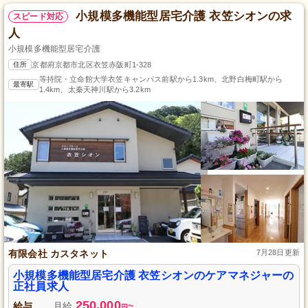
小規模多機能型居宅介護 衣笠シオンの求
スピード対応
人
小規模多機能型居宅介護
住所
京都府京都市北区衣笠赤阪町1-328
等持院・立命館大学衣笠キャンパス前駅から1.3km、北野白梅町駅から
最寄駅
1.4km、太秦天神川駅から3.2km
有限会社 カスタネット
7月28日更新
小規模多機能型居宅介護 衣笠シオンのケアマネジャーの
正社員求人
250,000
給与
月給
~
円