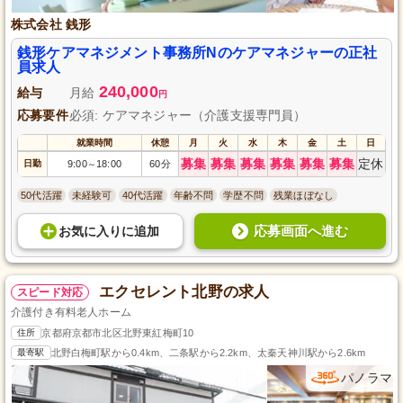
株式会社 銭形
銭形ケアマネジメント事務所Nのケアマネジャーの正社
員求人
240,000
給与
月給
円
応募要件
必須: ケアマネジャー（介護支援専門員）
就業時間
休憩
月
火
水
木
金
土
日
募集
募集
募集
募集
募集
募集
定休
日勤
9:00
18:00
60分
～
50代活躍
未経験可
40代活躍
年齢不問
学歴不問
残業ほぼなし
応募画面へ進む
お気に入り
に
追加
エクセレント北野の求人
スピード対応
介護付き有料老人ホーム
住所
京都府京都市北区北野東紅梅町10
最寄駅
北野白梅町駅から0.4km、二条駅から2.2km、太秦天神川駅から2.6km
パノラマ