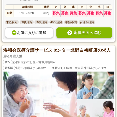
就業時間
休憩
月
火
水
木
金
土
日
募集
募集
募集
募集
募集
募集
募集
日勤
9:00
18:00
60分
～
未経験可
60代活躍
50代活躍
40代活躍
年齢不問
女性が活躍
応募画面へ進む
お気に入り
に
追加
洛和会医療介護サービスセンター北野白梅町店の求人
居宅介護支援
住所
京都府京都市北区大将軍川端町40
最寄駅
北野白梅町駅から0.3km、二条駅から1.8km、太秦天神川駅から2.2km