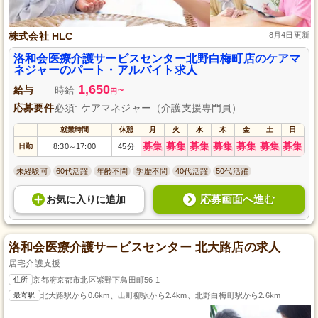
株式会社 HLC
8月4日更新
洛和会医療介護サービスセンター北野白梅町店のケアマ
ネジャーのパート・アルバイト求人
1,650
給与
時給
~
円
応募要件
必須: ケアマネジャー（介護支援専門員）
就業時間
休憩
月
火
水
木
金
土
日
募集
募集
募集
募集
募集
募集
募集
日勤
8:30
17:00
45分
～
未経験可
60代活躍
年齢不問
学歴不問
40代活躍
50代活躍
応募画面へ進む
お気に入り
に
追加
洛和会医療介護サービスセンター 北大路店の求人
居宅介護支援
住所
京都府京都市北区紫野下鳥田町56-1
最寄駅
北大路駅から0.6km、出町柳駅から2.4km、北野白梅町駅から2.6km