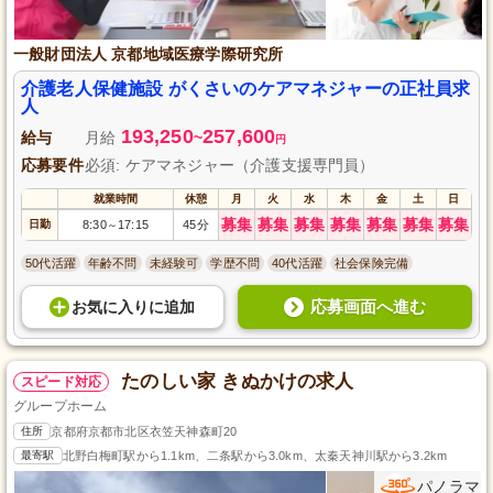
一般財団法人 京都地域医療学際研究所
介護老人保健施設 がくさいのケアマネジャーの正社員求
人
193,250
257,600
給与
月給
~
円
応募要件
必須: ケアマネジャー（介護支援専門員）
就業時間
休憩
月
火
水
木
金
土
日
募集
募集
募集
募集
募集
募集
募集
日勤
8:30
17:15
45分
～
50代活躍
年齢不問
未経験可
学歴不問
40代活躍
社会保険完備
応募画面へ進む
お気に入り
に
追加
たのしい家 きぬかけの求人
スピード対応
グループホーム
住所
京都府京都市北区衣笠天神森町20
最寄駅
北野白梅町駅から1.1km、二条駅から3.0km、太秦天神川駅から3.2km
パノラマ