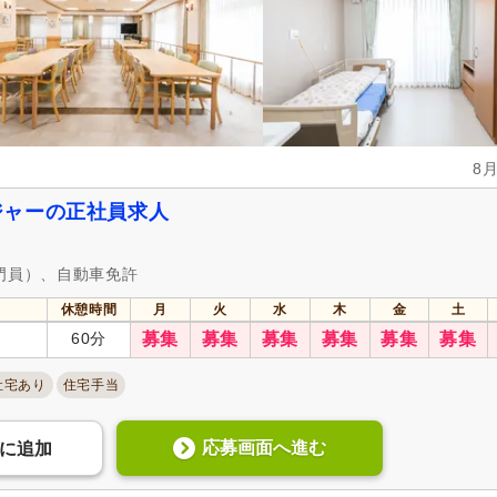
認知症介護実践者研修
(41)
認知症介護実践リーダー研修
作成
週休2日
(113)
4週8休
(44)
土日祝休み
(25)
土曜休み
(4)
8
年間休日110日以上
(108)
年間休日120日以上
(19)
ジャーの正社員求人
育休あり
(379)
介護休業
(200)
夏季休暇
(88)
冬季休暇
(48)
門員）、自動車免許
休憩時間
月
火
水
木
金
土
社会保険完備
(391)
研修制度あり
(346)
60分
募集
募集
募集
募集
募集
募集
昇給あり
(376)
復職支援あり
(60)
社宅あり
住宅手当
日・祝給与アップ
(14)
住宅手当
(105)
通勤手当
(337)
人事評価制度あり
(346)
応募画面へ進む
に
追加
夜勤手当
(34)
託児施設あり
(59)
扶養控除内考慮あり
(35)
扶養手当
(75)