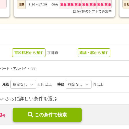
日勤
8:30
～
17:30
60
分
募集
募集
募集
募集
募集
募集
募集
日
ほか2件のシフトで募集中
ー
市区町村から探す
京都市
路線・駅から探す
パート・アルバイト
(98)
月給
指定なし
万円以上
時給
指定なし
円以上
訪問介護
(10)
訪問看護
(10)
さらに詳しい条件を選ぶ
小規模多機能型居宅介護
(22)
住宅型有料老人ホーム
(4)
9
サービス付き高齢者向け住宅
この条件で検索
(2)
ケアハウス
(1)
件
介護老人保健施設
(16)
介護医療院・療養病床
(5)