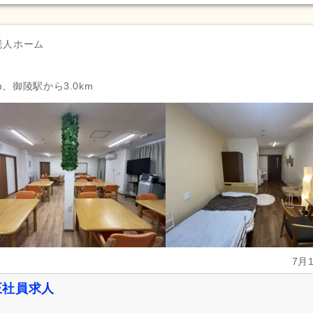
正社員登用あり
(53)
副業可
(58)
自動車通勤可
(180)
自転車通勤可
(348)
老人ホーム
m、御陵駅から3.0km
7月
正社員求人