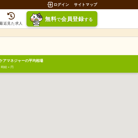
ログイン
サイトマップ
無料
会員登録
で
する
最近見た求人
ケアマネジャーの平均相場
-
円
時給
円