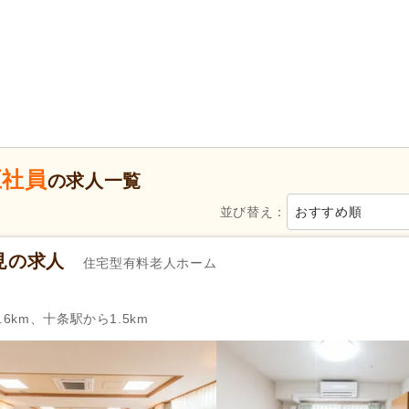
地域包括支援センター
(22)
看護小規模多機能型居宅介護
診療所・クリニック
(3)
障がい者支援
(3)
新規オープン
(1)
ブランク可
(348)
年齢不問
(229)
子育てママパパ活躍
(345)
50代活躍
(348)
60代活躍
(93)
Web面接可
(41)
ハローワーク求人を除く
(154
正社員
掲載3日以内
(7)
掲載7日以内
(13)
の求人一覧
掲載30日以内
(70)
女性が活躍
(344)
並び替え：
おすすめ順
急募
(10)
見の求人
シフト制
(42)
日勤のみ可
(347)
住宅型有料老人ホーム
午後のみ可
(7)
時短勤務相談可
(26)
週2日から可
(8)
週3日から可
(13)
6km、十条駅から1.5km
シフト相談可
(347)
即日勤務可
(12)
社会福祉士
(17)
社会福祉主事任用
(1)
ー）
自動車免許
(104)
自動車免許（二種）
(1)