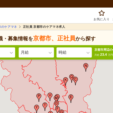
お気に入り
市のケアマネ
正社員 京都市のケアマネ求人
京都市
、
正社員
職・募集情報を
から探す
京都市周辺の
月給
時給
23.4
月給
万