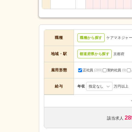
職種
職種から探す
ケアマネジャ
地域・駅
都道府県から探す
京都府
雇用形態
正社員
(289)
契約社員
(9)
給与
年収
指定なし
万円以上
居宅介護支援
(192)
デイサービス
(7)
28
介護付き有料老人ホーム
(17)
該当求人
サービスの種
類
特別養護老人ホーム
(23)