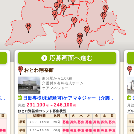
応募画面
へ
進む
おとわ翔裕館
追分駅から1.0Km
介護付き有料老人ホーム
ケアマネジャー
）
日勤専従/未経験可/ケアマネジャー（介護支援専門員）
231,100
246,100
月給
月
円
〜
円
おとわ翔裕館のシフト募集状況
グル
日
就業時間
休憩
月
火
水
木
金
土
日
早番
7:00
～
16:00
60
分
募集
募集
募集
募集
募集
募集
募集
日
募集
早番
7:30
～
16:30
60
分
募集
募集
募集
募集
募集
募集
募集
日