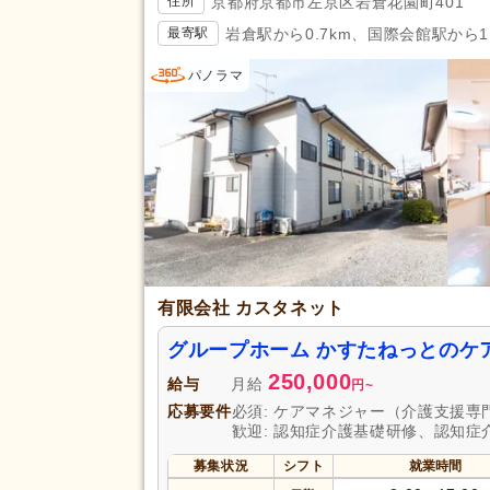
京都府京都市左京区岩倉花園町401
住所
岩倉駅から0.7km、国際会館駅から1
最寄駅
パノラマ
有限会社 カスタネット
グループホーム かすたねっとのケ
250,000
給与
月給
円
~
応募要件
必須: ケアマネジャー（介護支援専
歓迎: 認知症介護基礎研修、認知症
募集状況
シフト
就業時間