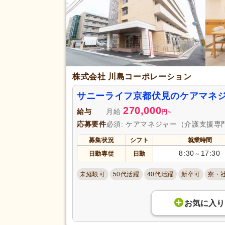
(364)
応募資格
認知症介護基礎研修
(3)
小規模多機能型サービス等計画
担当者研修
(2)
完全週休2日
(56)
土日休み
(21)
株式会社 川島コーポレーション
日曜休み
(76)
休日・休暇
サニーライフ京都伏見のケアマネ
産休あり
(333)
270,000
給与
月給
円
~
看護休暇
(103)
応募要件
必須: ケアマネジャー（介護支援専
年末年始休暇
(67)
募集状況
シフト
就業時間
賞与あり
(267)
8:30
17:30
日勤専従
日勤
～
企業年金
(28)
未経験可
50代活躍
40代活躍
新卒可
寮・
退職金あり
(221)
給与・手当
資格取得支援あり
(119)
福利厚生
お気に入り
処遇改善手当
(78)
資格手当
(150)