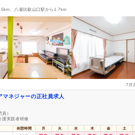
.5km、八瀬比叡山口駅から1.7km
7月
アマネジャーの正社員求人
門員）
介護実践者研修
休憩時間
月
火
水
木
金
土