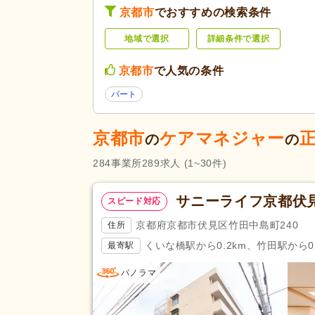
グループホーム
(49)
京都市
でおすすめの検索条件
病院
(8)
地域で選択
詳細条件で選択
未経験可
(309)
京都市
で人気の条件
学歴不問
(368)
40代活躍
(348)
パート
応募条件・こ
ネイル可
(15)
だわり
京都市
ケアマネジャー
掲載24時間以内
(2)
の
の
掲載14日以内
(22)
284
事業所
289
求人
(1~30件)
スピード対応
(47)
サニーライフ京都伏
スピード対応
残業ほぼなし
(338)
午前のみ可
(9)
京都府京都市伏見区竹田中島町240
住所
勤務形態
週1日から可
(10)
くいな橋駅から0.2km、竹田駅から0.
最寄駅
週4日から可
(18)
パノラマ
認知症ケア専門士
(1)
介護支援専門員（ケアマネジャ