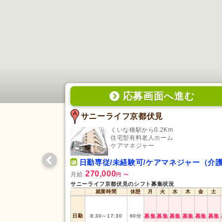
応募画面
へ
進む
サニーライフ京都伏見
くいな橋駅から0.2Km
住宅型有料老人ホーム
ケアマネジャー
日勤専従/未経験可/ケアマネジャー（介護支援専門員
270,000
月給
円
〜
サニーライフ京都伏見のシフト募集状況
就業時間
休憩
月
火
水
木
金
土
日勤
8:30
～
17:30
60
分
募集
募集
募集
募集
募集
募集