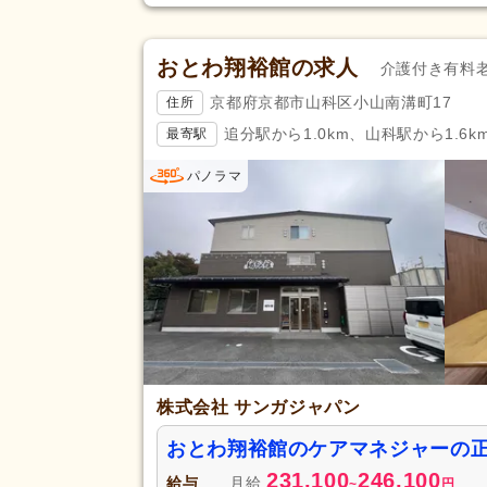
再雇用制度あり
(152)
おとわ翔裕館の求人
駅近
(214)
介護付き有料
アクセス
バイク通勤可
(93)
京都府京都市山科区小山南溝町17
住所
追分駅から1.0km、山科駅から1.6k
最寄駅
パノラマ
株式会社 サンガジャパン
おとわ翔裕館のケアマネジャーの
231,100
246,100
給与
月給
~
円