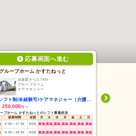
応募画面
へ
進む
グループホーム かすたねっと
十四軒町の
岩倉駅から0.7Km
円町
グループホーム
小
ケアマネジャー
ケ
シフト制/未経験可/ケアマネジャー（介護支援専門員）
日勤専従/未経
250,000
189,500
給
月給
円
〜
円
ープホーム かすたねっとのシフト募集状況
十四軒町の家 小規
就業時間
休憩
月
火
水
木
金
土
日
就業時間
勤
8:00
～
17:00
60
分
募集
募集
募集
募集
募集
募集
募集
勤
9:00
～
18:00
60
分
募集
募集
募集
募集
募集
募集
募集
日勤
9:00
～
18:00