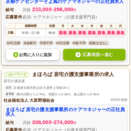
京都ケアセンターそよ風のケアマネジャーの正社員求人
233,000
298,000
給与
月給
~
円
応募要件
必須: ケアマネジャー（介護支援専門員）
就業時間
休憩
月
火
水
木
金
土
日
募集
募集
募集
募集
募集
募集
募集
日勤
8:30
17:30
60分
～
50代活躍
未経験可
学歴不問
40代活躍
年齢不問
残業ほぼなし
応募画面へ進む
お気に入り
に
追加
まほろば 居宅介護支援事業所の求人
ハローワーク
居宅介護支援
住所
京都府京都市西京区大原野上羽町39-1
最寄駅
東向日駅から2.7km、桂駅から4.0km、嵐山駅から6.4km
社会福祉法人 大原野福祉会
8月6日更新
まほろば 居宅介護支援事業所のケアマネジャーの正社員
求人
208,000
274,000
給与
月給
~
円
応募要件
必須: ケアマネジャー（介護支援専門員）