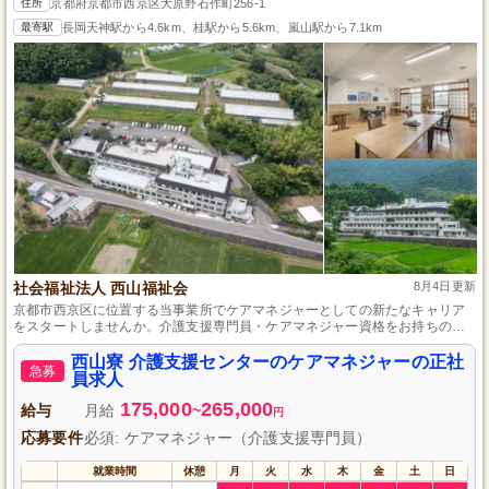
住所
京都府京都市西京区大原野石作町256-1
最寄駅
長岡天神駅から4.6km、桂駅から5.6km、嵐山駅から7.1km
社会福祉法人 西山福祉会
8月4日更新
京都市西京区に位置する当事業所でケアマネジャーとしての新たなキャリア
をスタートしませんか。介護支援専門員・ケアマネジャー資格をお持ちの方
を対象に、経験は不問で歓迎しています。月9日のお休みと残業が少ない環境
で、利用者さまの幸せを第一に考え、やりがいを持って働ける職場です。
西山寮 介護支援センターのケアマネジャーの正社
急募
員求人
175,000
265,000
給与
月給
~
円
応募要件
必須: ケアマネジャー（介護支援専門員）
就業時間
休憩
月
火
水
木
金
土
日