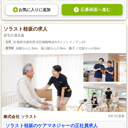
応募画面へ進む
お気に入り
に
追加
ソラスト桂坂の求人
居宅介護支援
住所
京都府京都市西京区御陵鴫谷9-5メゾンドノアン1F
最寄駅
桂駅から1.5km、嵐山駅から3.8km、帷子ノ辻駅から4.5km
株式会社 ソラスト
8月7日更新
ソラスト桂坂のケアマネジャーの正社員求人