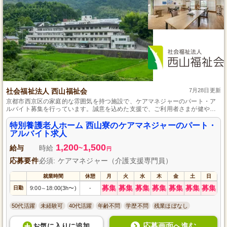
社会福祉法人 西山福祉会
7月28日更新
京都市西京区の家庭的な雰囲気を持つ施設で、ケアマネジャーのパート・ア
ルバイト募集を行っています。誠意を込めた支援で、ご利用者さまが健やか
な毎日を送れるよう尽力しています。介護支援専門員資格があれば経験は不
問です。月9日の休日とシフト制で、プライベートも大切にできる職場です。
特別養護老人ホーム 西山寮のケアマネジャーのパート・
公共交通機関利用時の送迎ありと駐車場完備で通勤も便利。
アルバイト求人
1,200
1,500
給与
時給
~
円
応募要件
必須: ケアマネジャー（介護支援専門員）
就業時間
休憩
月
火
水
木
金
土
日
募集
募集
募集
募集
募集
募集
募集
日勤
9:00
18:00(3h〜)
-
～
50代活躍
未経験可
40代活躍
年齢不問
学歴不問
残業ほぼなし
応募画面へ進む
お気に入り
に
追加