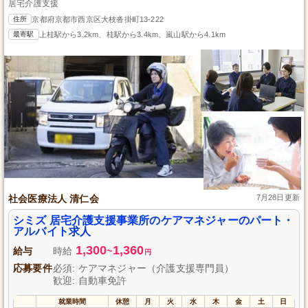
居宅介護支援
住所
京都府京都市西京区大枝沓掛町13-222
最寄駅
上桂駅から3.2km、桂駅から3.4km、嵐山駅から4.1km
社会医療法人 清仁会
7月28日更新
シミズ 居宅介護支援事業所のケアマネジャーのパート・
アルバイト求人
1,300
1,360
給与
時給
~
円
応募要件
必須: ケアマネジャー（介護支援専門員）
歓迎: 自動車免許
就業時間
休憩
月
火
水
木
金
土
日