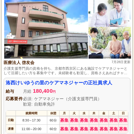
医療法人 啓友会
7月28日更新
介護支援専門員の資格を持ち、京都市西京区にある施設でケアマネジャーと
して活躍したい方を募集中です。未経験者も歓迎し、資格さえあればチャレ
ンジできます。ご利用者様の最良の生活を支えるやりがいのある仕事です。
普通自動車運転免許をお持ちの方は特に歓迎します。経験を積みながら、専
洛西けいゆうの里のケアマネジャーの正社員求人
門性を高めていくことができる環境です。
180,400
給与
月給
円
応募要件
必須: ケアマネジャー（介護支援専門員）
歓迎: 自動車免許
就業時間
休憩
月
火
水
木
金
土
日
募集
募集
募集
募集
募集
募集
募集
日勤
8:30
17:30
60分
～
募集
募集
募集
募集
募集
募集
募集
遅番
11:00
20:00
60分
～