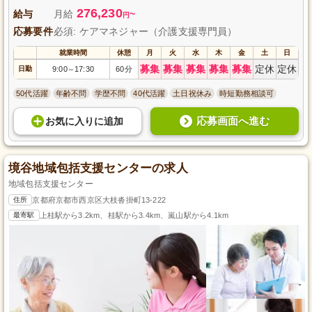
276,230
給与
月給
~
円
応募要件
必須: ケアマネジャー（介護支援専門員）
就業時間
休憩
月
火
水
木
金
土
日
募集
募集
募集
募集
募集
定休
定休
日勤
9:00
17:30
60分
～
50代活躍
年齢不問
学歴不問
40代活躍
土日祝休み
時短勤務相談可
応募画面へ進む
お気に入り
に
追加
境谷地域包括支援センターの求人
地域包括支援センター
住所
京都府京都市西京区大枝沓掛町13-222
最寄駅
上桂駅から3.2km、桂駅から3.4km、嵐山駅から4.1km