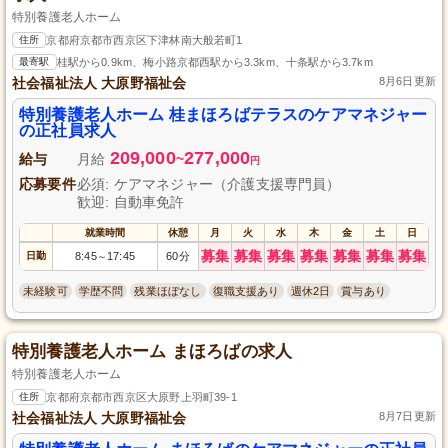
特別養護老人ホーム
住所
京都府京都市西京区下津林南大般若町1
最寄駅
桂駅から0.9km、梅小路京都西駅から3.3km、十条駅から3.7km
社会福祉法人 大原野福祉会
8月6日更新
特別養護老人ホーム 桂まほろばテラスのケアマネジャー
の正社員求人
209,000
277,000
給与
月給
~
円
応募要件
必須: ケアマネジャー（介護支援専門員）
歓迎: 自動車免許
就業時間
休憩
月
火
水
木
金
土
日
募集
募集
募集
募集
募集
募集
募集
日勤
8:45
17:45
60分
～
未経験可
学歴不問
残業ほぼなし
復職支援あり
週休2日
賞与あり
特別養護老人ホーム まほろばの求人
特別養護老人ホーム
住所
京都府京都市西京区大原野上羽町39-1
社会福祉法人 大原野福祉会
8月7日更新