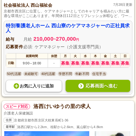
社会福祉法人 西山福祉会
7月28日更新
京都市西京区に位置し、ケアマネジャーとしてのキャリアを積みたい方に最
適な環境がここにあります。年間休日112日とリフレッシュ休暇など、ワーク
ライフバランスを重視しながら仕事とプライベートの充実を実現できます。
介護支援専門員資格をお持ちの方、未経験の方も歓迎しております。
特別養護老人ホーム 西山寮のケアマネジャーの正社員求
人
210,000
270,000
給与
月給
~
円
応募要件
必須: ケアマネジャー（介護支援専門員）
就業時間
休憩
月
火
水
木
金
土
日
募集
募集
募集
募集
募集
募集
募集
日勤
9:00
18:00
-
～
50代活躍
未経験可
40代活躍
学歴不問
年齢不問
住宅手当
応募画面へ進む
お気に入り
に
追加
洛西けいゆうの里の求人
スピード対応
介護老人保健施設
住所
京都府京都市西京区大枝東長町1-36
最寄駅
洛西口駅から2.2km、桂駅から2.6km、嵐山駅から4.8km