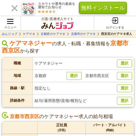
スカウトや選考の連絡を
無料インストール
通知でお知らせ
介護･医療求人サイト
メニュー
ログインする
みんジョブ
ケアマネ
京都府のケアマネ
京都市のケアマネ
西京区のケアマネ求人
ケアマネジャー
京都市
の求人・転職・募集情報を
西京区
から探す
職種
ケアマネジャー
選択
地域
京都府
選択
京都市西京区
選択
路線・駅
指定なし
選択
詳細条件
給与/雇用形態/資格/種別など
選択
京都市西京区
のケアマネジャー求人の給与相場
正社員
パート・アルバイト
(月収)
(時給)