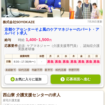
株式会社SOYOKAZE
7月25日更新
京都ケアセンターそよ風のケアマネジャーのパート・ア
ルバイト求人
1,400
1,500
給与
時給
~
円
応募要件
必須: ケアマネジャー（介護支援専門員）、認知症介護
実践者研修
就業時間
休憩
月
火
水
木
金
土
日
募集
募集
募集
募集
募集
募集
募集
日勤
8:30
17:30(4h〜)
-
～
未経験可
50代活躍
年齢不問
新卒可
40代活躍
学歴不問
応募画面へ進む
お気に入り
に
追加
西山寮 介護支援センターの求人
居宅介護支援