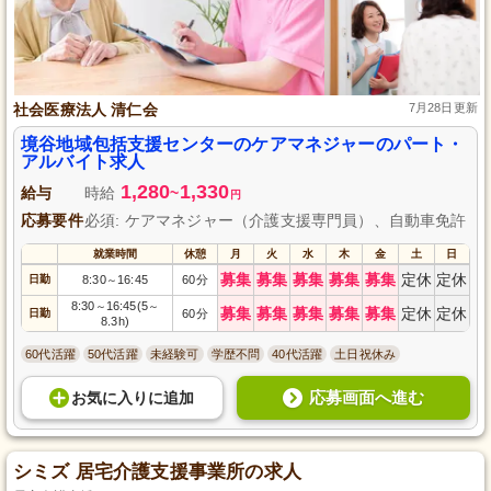
社会医療法人 清仁会
7月28日更新
境谷地域包括支援センターのケアマネジャーのパート・
アルバイト求人
1,280
1,330
給与
時給
~
円
応募要件
必須: ケアマネジャー（介護支援専門員）、自動車免許
就業時間
休憩
月
火
水
木
金
土
日
募集
募集
募集
募集
募集
定休
定休
日勤
8:30
16:45
60分
～
8:30
16:45(5
～
～
募集
募集
募集
募集
募集
定休
定休
日勤
60分
8.3h)
60代活躍
50代活躍
未経験可
学歴不問
40代活躍
土日祝休み
応募画面へ進む
お気に入り
に
追加
シミズ 居宅介護支援事業所の求人