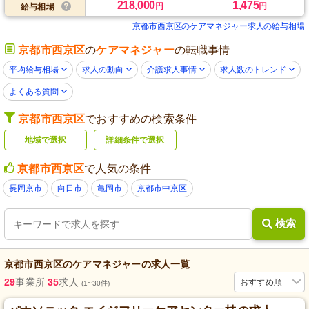
218,000
1,475
円
円
給与相場
京都市西京区のケアマネジャー求人の給与相場
京都市西京区
の
ケアマネジャー
の転職事情
平均給与相場
求人の動向
介護求人事情
求人数のトレンド
よくある質問
京都市西京区
でおすすめの検索条件
地域で選択
詳細条件で選択
京都市西京区
で人気の条件
長岡京市
向日市
亀岡市
京都市中京区
検索
京都市西京区
の
ケアマネジャー
の求人一覧
29
事業所
35
求人
おすすめ順
(1~30件)