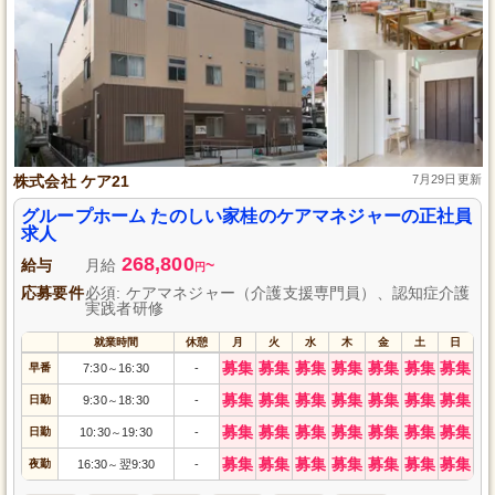
株式会社 ケア21
7月29日更新
グループホーム たのしい家桂のケアマネジャーの正社員
求人
268,800
給与
月給
~
円
応募要件
必須: ケアマネジャー（介護支援専門員）、認知症介護
実践者研修
就業時間
休憩
月
火
水
木
金
土
日
募集
募集
募集
募集
募集
募集
募集
早番
7:30
16:30
-
～
募集
募集
募集
募集
募集
募集
募集
日勤
9:30
18:30
-
～
募集
募集
募集
募集
募集
募集
募集
日勤
10:30
19:30
-
～
募集
募集
募集
募集
募集
募集
募集
夜勤
16:30
翌9:30
-
～