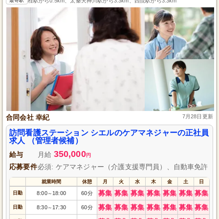
最寄駅
桂駅から0.5km、太秦天神川駅から3.3km、西院駅から3.3km
合同会社 幸紀
7月28日更新
訪問看護ステーション シエルのケアマネジャーの正社員
求人 （管理者候補）
350,000
給与
月給
円
応募要件
必須: ケアマネジャー（介護支援専門員）、自動車免許
就業時間
休憩
月
火
水
木
金
土
日
募集
募集
募集
募集
募集
募集
募集
日勤
8:00
18:00
60分
～
募集
募集
募集
募集
募集
募集
募集
日勤
8:30
17:30
60分
～