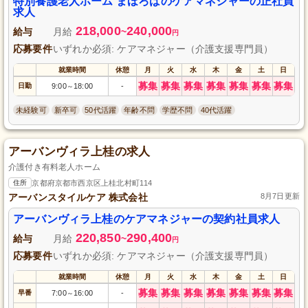
特別養護老人ホーム まほろばのケアマネジャーの正社員
求人
218,000
240,000
給与
月給
~
円
応募要件
いずれか必須: ケアマネジャー（介護支援専門員）
就業時間
休憩
月
火
水
木
金
土
日
募集
募集
募集
募集
募集
募集
募集
日勤
9:00
18:00
-
～
未経験可
新卒可
50代活躍
年齢不問
学歴不問
40代活躍
アーバンヴィラ上桂の求人
介護付き有料老人ホーム
住所
京都府京都市西京区上桂北村町114
アーバンスタイルケア 株式会社
8月7日更新
アーバンヴィラ上桂のケアマネジャーの契約社員求人
220,850
290,400
給与
月給
~
円
応募要件
いずれか必須: ケアマネジャー（介護支援専門員）
就業時間
休憩
月
火
水
木
金
土
日
募集
募集
募集
募集
募集
募集
募集
早番
7:00
16:00
-
～