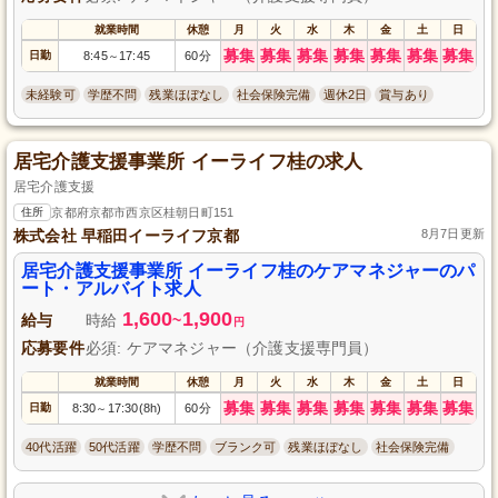
就業時間
休憩
月
火
水
木
金
土
日
募集
募集
募集
募集
募集
募集
募集
日勤
8:45
17:45
60分
～
未経験可
学歴不問
残業ほぼなし
社会保険完備
週休2日
賞与あり
居宅介護支援事業所 イーライフ桂の求人
居宅介護支援
住所
京都府京都市西京区桂朝日町151
株式会社 早稲田イーライフ京都
8月7日更新
居宅介護支援事業所 イーライフ桂のケアマネジャーのパ
ート・アルバイト求人
1,600
1,900
給与
時給
~
円
応募要件
必須: ケアマネジャー（介護支援専門員）
就業時間
休憩
月
火
水
木
金
土
日
募集
募集
募集
募集
募集
募集
募集
日勤
8:30
17:30(8h)
60分
～
40代活躍
50代活躍
学歴不問
ブランク可
残業ほぼなし
社会保険完備