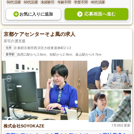
50代活躍
60代活躍
未経験可
年齢不問
学歴不問
40代活躍
応募画面へ進む
お気に入り
に
追加
京都ケアセンターそよ風の求人
居宅介護支援
住所
京都府京都市西京区大枝東新林町2-13
最寄駅
洛西口駅から2.6km、桂駅から2.9km、嵐山駅から4.7km
株式会社SOYOKAZE
7月28日更新