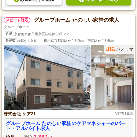
グループホーム たのしい家桂の求人
スピード対応
グループホーム
住所
京都府京都市西京区桂稲荷山町12-2
最寄駅
桂駅から0.6km、梅小路京都西駅から3.2km、西院駅から3.5km
パノラマ
株式会社 ケア21
7月29日更新
グループホーム たのしい家桂のケアマネジャーのパー
ト・アルバイト求人
1,387
給与
時給
~