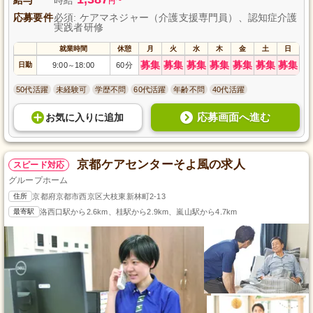
円
応募要件
必須: ケアマネジャー（介護支援専門員）、認知症介護
実践者研修
就業時間
休憩
月
火
水
木
金
土
日
募集
募集
募集
募集
募集
募集
募集
日勤
9:00
18:00
60分
～
50代活躍
未経験可
学歴不問
60代活躍
年齢不問
40代活躍
応募画面へ進む
お気に入り
に
追加
京都ケアセンターそよ風の求人
スピード対応
グループホーム
住所
京都府京都市西京区大枝東新林町2-13
最寄駅
洛西口駅から2.6km、桂駅から2.9km、嵐山駅から4.7km