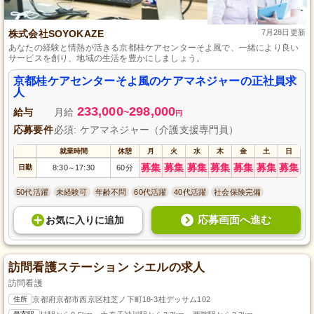
株式会社SOYOKAZE
7月28日更新
あなたの経験と情熱が活きる京都桂ケアセンターそよ風で、一緒により良い
サービスを創り、地域の生活を豊かにしましょう。
京都桂ケアセンターそよ風のケアマネジャーの正社員求
人
233,000
298,000
給与
月給
~
円
応募要件
必須: ケアマネジャー（介護支援専門員）
就業時間
休憩
月
火
水
木
金
土
日
募集
募集
募集
募集
募集
募集
募集
日勤
8:30
17:30
60分
～
50代活躍
未経験可
年齢不問
60代活躍
40代活躍
社会保険完備
応募画面へ進む
お気に入り
に
追加
訪問看護ステーション シエルの求人
訪問看護
住所
京都府京都市西京区桂芝ノ下町18-3桂デッサム102