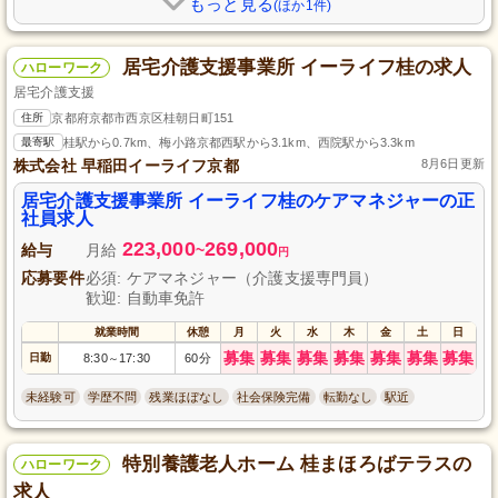
もっと見る
(ほか1件)
居宅介護支援事業所 イーライフ桂の求人
ハローワーク
居宅介護支援
住所
京都府京都市西京区桂朝日町151
最寄駅
桂駅から0.7km、梅小路京都西駅から3.1km、西院駅から3.3km
株式会社 早稲田イーライフ京都
8月6日更新
居宅介護支援事業所 イーライフ桂のケアマネジャーの正
社員求人
223,000
269,000
給与
月給
~
円
応募要件
必須: ケアマネジャー（介護支援専門員）
歓迎: 自動車免許
就業時間
休憩
月
火
水
木
金
土
日
募集
募集
募集
募集
募集
募集
募集
日勤
8:30
17:30
60分
～
未経験可
学歴不問
残業ほぼなし
社会保険完備
転勤なし
駅近
特別養護老人ホーム 桂まほろばテラスの
ハローワーク
求人