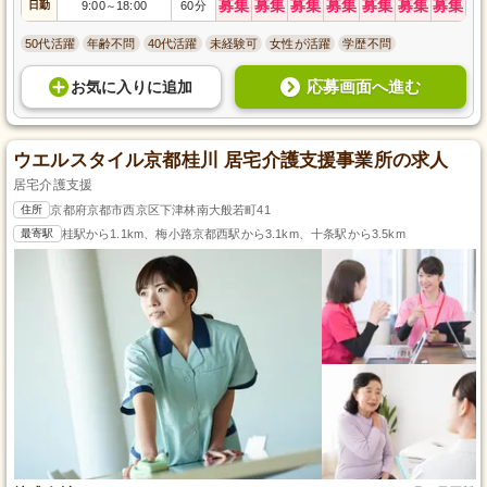
募集
募集
募集
募集
募集
募集
募集
日勤
9:00
18:00
60分
～
50代活躍
年齢不問
40代活躍
未経験可
女性が活躍
学歴不問
応募画面へ進む
お気に入り
に
追加
ウエルスタイル京都桂川 居宅介護支援事業所の求人
居宅介護支援
住所
京都府京都市西京区下津林南大般若町41
最寄駅
桂駅から1.1km、梅小路京都西駅から3.1km、十条駅から3.5km