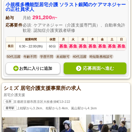
小規模多機能型居宅介護 ソラスト銀閣のケアマネジャー
の正社員求人
291,200
給与
月給
~
円
応募要件
必須: ケアマネジャー（介護支援専門員）、自動車免許
歓迎: 認知症介護実践者研修
就業時間
休憩
月
火
水
木
金
土
日
募集
募集
募集
募集
募集
募集
募集
長日
6:30
22:00(8h)
60分
～
50代活躍
年齢不問
学歴不問
未経験可
40代活躍
時短勤務相談可
応募画面へ進む
お気に入り
に
追加
シミズ 居宅介護支援事業所の求人
居宅介護支援
住所
京都府京都市西京区大枝沓掛町13-222
最寄駅
上桂駅から3.2km、桂駅から3.4km、嵐山駅から4.1km