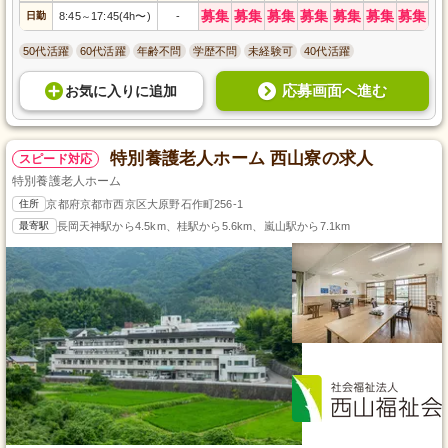
募集
募集
募集
募集
募集
募集
募集
日勤
8:45
17:45(4h〜)
-
～
50代活躍
60代活躍
年齢不問
学歴不問
未経験可
40代活躍
応募画面へ進む
お気に入り
に
追加
特別養護老人ホーム 西山寮の求人
スピード対応
特別養護老人ホーム
住所
京都府京都市西京区大原野石作町256-1
最寄駅
長岡天神駅から4.5km、桂駅から5.6km、嵐山駅から7.1km