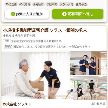
50代活躍
40代活躍
未経験可
学歴不問
ブランク可
住宅手当
応募画面へ進む
お気に入り
に
追加
小規模多機能型居宅介護 ソラスト銀閣の求人
小規模多機能型居宅介護
住所
京都府京都市西京区下津林南大般若町120
最寄駅
桂駅から1.0km、梅小路京都西駅から3.4km、十条駅から3.7km
株式会社 ソラスト
8月7日更新