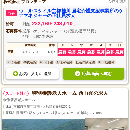
株式会社 フロンティア
7月30日更新
ウエルスタイル京都桂川 居宅介護支援事業所のケ
急募
アマネジャーの正社員求人
232,160
248,910
給与
月給
~
円
応募要件
必須: ケアマネジャー（介護支援専門員）
歓迎: 自動車免許
就業時間
休憩
月
火
水
木
金
土
日
急募
急募
急募
急募
急募
急募
急募
日勤
8:30
17:30
60分
～
50代活躍
60代活躍
40代活躍
女性が活躍
社会保険完備
即日勤務可
応募画面へ進む
お気に入り
に
追加
特別養護老人ホーム 西山寮の求人
スピード対応
特別養護老人ホーム
住所
京都府京都市西京区大原野石作町256-1
最寄駅
長岡天神駅から4.5km、桂駅から5.6km、嵐山駅から7.1km