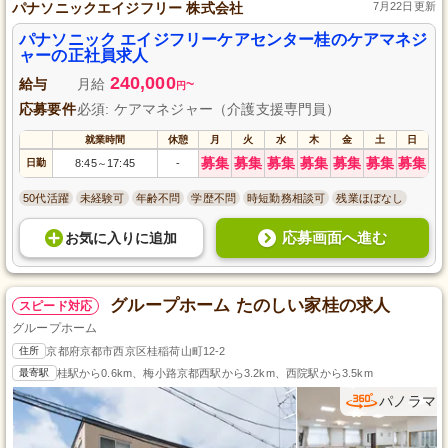
パナソニックエイジフリー 株式会社
7月22日更新
パナソニック エイジフリーケアセンター桂のケアマネジ
ャーの正社員求人
240,000
給与
月給
~
円
応募要件
必須: ケアマネジャー（介護支援専門員）
就業時間
休憩
月
火
水
木
金
土
日
募集
募集
募集
募集
募集
募集
募集
日勤
8:45
17:45
-
～
50代活躍
未経験可
年齢不問
学歴不問
時短勤務相談可
残業ほぼなし
応募画面へ進む
お気に入り
に
追加
グループホーム たのしい家桂の求人
スピード対応
グループホーム
住所
京都府京都市西京区桂稲荷山町12-2
最寄駅
桂駅から0.6km、梅小路京都西駅から3.2km、西院駅から3.5km
パノラマ