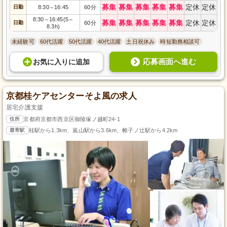
募集
募集
募集
募集
募集
定休
定休
日勤
8:30
16:45
60分
～
8:30
16:45(5
～
～
募集
募集
募集
募集
募集
定休
定休
日勤
60分
8.3h)
未経験可
60代活躍
50代活躍
40代活躍
土日祝休み
時短勤務相談可
応募画面へ進む
お気に入り
に
追加
京都桂ケアセンターそよ風の求人
居宅介護支援
住所
京都府京都市西京区御陵塚ノ越町24-1
最寄駅
桂駅から1.3km、嵐山駅から3.6km、帷子ノ辻駅から4.2km