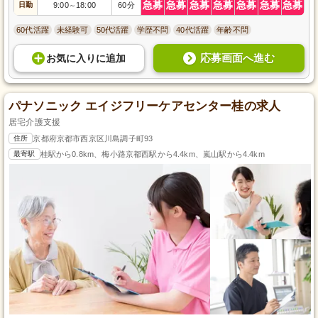
急募
急募
急募
急募
急募
急募
急募
日勤
9:00
18:00
60分
～
60代活躍
未経験可
50代活躍
学歴不問
40代活躍
年齢不問
応募画面へ進む
お気に入り
に
追加
パナソニック エイジフリーケアセンター桂の求人
居宅介護支援
住所
京都府京都市西京区川島調子町93
最寄駅
桂駅から0.8km、梅小路京都西駅から4.4km、嵐山駅から4.4km