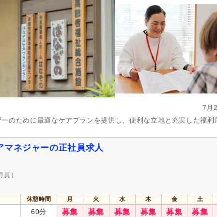
介護休業
(35)
看護休暇
(20)
冬季休暇
(14)
年末年始休暇
(11)
社会保険完備
(72)
研修制度あり
(66)
昇給あり
(67)
復職支援あり
(6)
日・祝給与アップ
(2)
住宅手当
(17)
通勤手当
(63)
人事評価制度あり
(67)
夜勤手当
(6)
託児施設あり
(6)
7月
扶養控除内考慮あり
(1)
扶養手当
(13)
ザーのために最適なケアプランを提供し、便利な立地と充実した福利
正社員登用あり
(9)
副業可
(8)
アマネジャーの正社員求人
自動車通勤可
(38)
自転車通勤可
(67)
門員）
休憩時間
月
火
水
木
金
土
60分
募集
募集
募集
募集
募集
募集