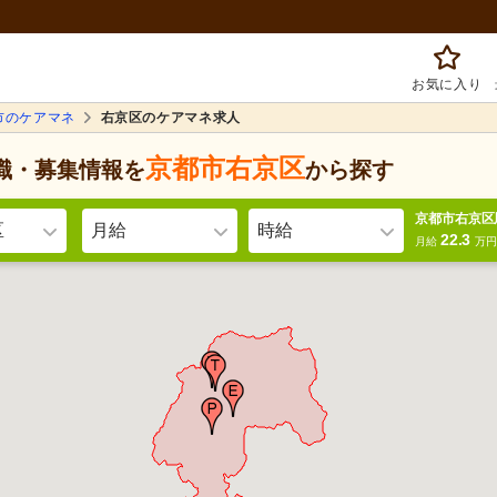
お気に入り
市のケアマネ
右京区のケアマネ求人
京都市右京区
職・募集情報を
から探す
京都市右京区
区
月給
時給
22.3
月給
万