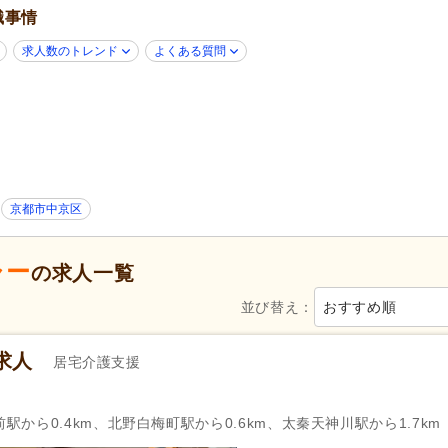
職事情
ブランク可
(67)
学歴不問
(70)
子育てママパパ活躍
(66)
40代活躍
(67)
求人数のトレンド
よくある質問
60代活躍
(15)
ネイル可
(2)
ハローワーク求人を除く
(24)
掲載30日以内
(11)
スピード対応
(6)
急募
(2)
シフト制
(13)
日勤のみ可
(62)
午後のみ可
(2)
時短勤務相談可
(5)
京都市中京区
週2日から可
(2)
週3日から可
(2)
シフト相談可
(67)
即日勤務可
(2)
ャー
の求人一覧
介護支援専門員（ケアマネジャー）
自動車免許
(23)
並び替え：
おすすめ順
(65)
小規模多機能型サービス等計画作成
担当者研修
(1)
求人
居宅介護支援
週休2日
(24)
4週8休
(8)
土日祝休み
(5)
日曜休み
(8)
から0.4km、北野白梅町駅から0.6km、太秦天神川駅から1.7km
年間休日120日以上
(3)
産休あり
(65)