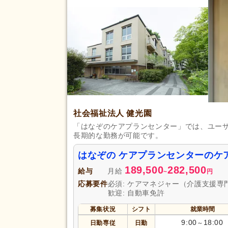
育休あり
(70)
夏季休暇
(20)
賞与あり
(47)
企業年金
(3)
退職金あり
(42)
給与・手当
資格取得支援あり
(20)
福利厚生
処遇改善手当
(15)
社会福祉法人 健光園
資格手当
(26)
「はなぞのケアプランセンター」では、ユー
長期的な勤務が可能です。
再雇用制度あり
(27)
はなぞの ケアプランセンターのケ
駅近
(44)
アクセス
189,500
282,500
給与
月給
バイク通勤可
(24)
~
円
応募要件
必須: ケアマネジャー（介護支援専
歓迎: 自動車免許
募集状況
シフト
就業時間
9:00
18:00
日勤専従
日勤
～