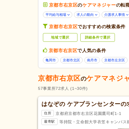
京都市右京区
の
未経験可
ケアマネジャー
(54)
の転
年齢不問
(41)
平均給与相場
求人の動向
介護求人事情
応募条件・こ
50代活躍
(67)
だわり
京都市右京区
でおすすめの検索条件
Web面接可
(8)
地域で選択
詳細条件で選択
女性が活躍
(67)
残業ほぼなし
(58)
京都市右京区
で人気の条件
午前のみ可
(1)
亀岡市
京都市北区
南丹市
京都市左京区
勤務形態
週1日から可
(3)
週4日から可
(4)
京都市右京区
ケアマネジ
の
社会福祉士
(2)
57
事業所
72
求人
(1~30件)
応募資格
認知症介護実践者研修
(9)
はなぞの ケアプランセンターの
完全週休2日
(5)
京都府京都市右京区花園鷹司町1-1
住所
土日休み
(3)
等持院・立命館大学衣笠キャンパス前駅
最寄駅
休日・休暇
年間休日110日以上
(15)