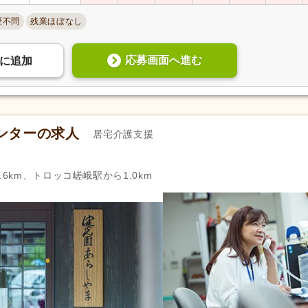
歴不問
残業ほぼなし
応募画面へ進む
に
追加
ンターの求人
居宅介護支援
.6km、トロッコ嵯峨駅から1.0km