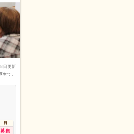
28日更新
厚生で、
日
募集