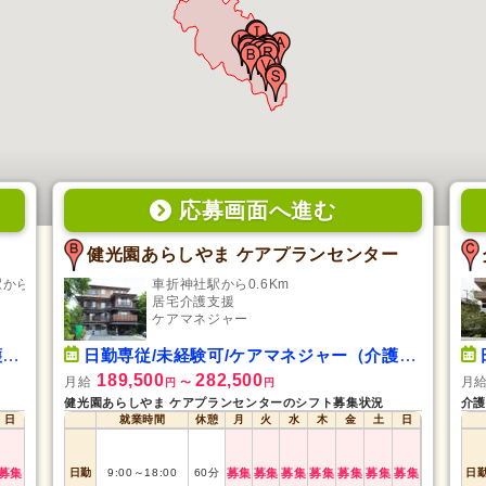
応募画面
へ
進む
健光園あらしやま ケアプランセンター
ら0.4Km
車折神社駅から0.6Km
居宅介護支援
ケアマネジャー
）
日勤専従/未経験可/ケアマネジャー（介護支援専門員）
189,500
282,500
月給
月
円
〜
円
健光園あらしやま ケアプランセンターのシフト募集状況
介護
日
就業時間
休憩
月
火
水
木
金
土
日
募集
日勤
9:00
～
18:00
60
分
募集
募集
募集
募集
募集
募集
募集
日