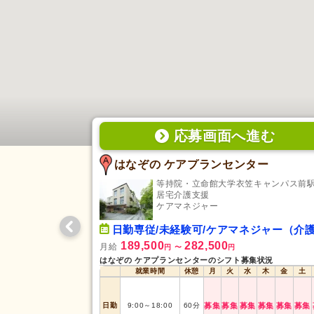
応募画面
へ
進む
はなぞの ケアプランセンター
等持院・立命館大学衣笠キャンパス前駅か
居宅介護支援
ケアマネジャー
日勤専従/未経験可/ケアマネジャー（介護支援専門員
189,500
282,500
月給
円
〜
円
はなぞの ケアプランセンターのシフト募集状況
就業時間
休憩
月
火
水
木
金
土
日勤
9:00
～
18:00
60
分
募集
募集
募集
募集
募集
募集