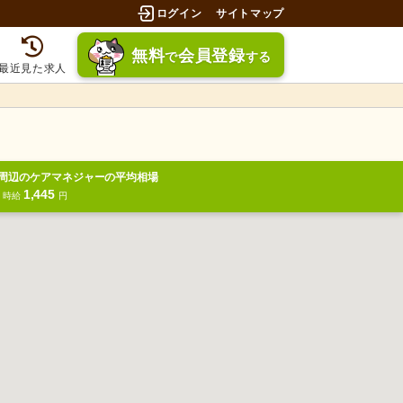
ログイン
サイトマップ
無料
会員登録
で
する
最近見た求人
周辺のケアマネジャーの平均相場
1,445
円
時給
円