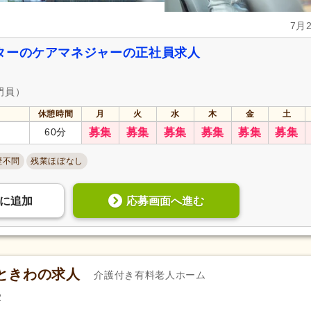
7月
ターのケアマネジャーの正社員求人
門員）
休憩時間
月
火
水
木
金
土
60分
募集
募集
募集
募集
募集
募集
歴不問
残業ほぼなし
応募画面へ進む
に
追加
ときわの求人
介護付き有料老人ホーム
2