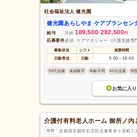
社会福祉法人 健光園
健光園あらしやま ケアプランセン
189,500
282,500
給与
月給
~
円
応募要件
必須: ケアマネジャー（介護支援専
募集状況
シフト
就業時間
9:00
18:00
日勤専従
日勤
～
50代活躍
未経験可
年齢不問
40代活躍
学
お気に入り
介護付有料老人ホーム 御所ノ内
京都府京都市右京区太秦青木ケ原町7-
住所