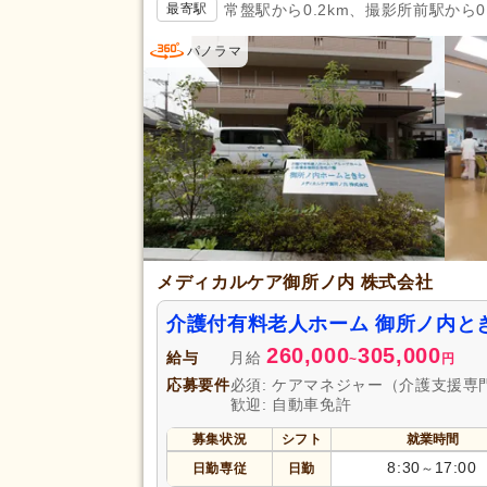
常盤駅から0.2km、撮影所前駅から0.
最寄駅
パノラマ
メディカルケア御所ノ内 株式会社
介護付有料老人ホーム 御所ノ内と
260,000
305,000
給与
月給
~
円
応募要件
必須: ケアマネジャー（介護支援専
歓迎: 自動車免許
募集状況
シフト
就業時間
8:30
17:00
日勤専従
日勤
～