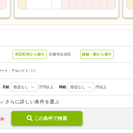
ー
市区町村から探す
京都市右京区
路線・駅から探す
パート・アルバイト
(18)
月給
指定なし
万円以上
時給
指定なし
円以上
訪問介護
(1)
訪問看護
(2)
さらに詳しい条件を選ぶ
小規模多機能型居宅介護
(6)
介護付き有料老人ホーム
(7)
2
介護医療院・療養病床
この条件で検索
(2)
グループホーム
(9)
件
病院
(3)
診療所・クリニック
(1)