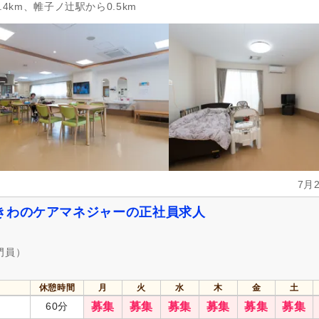
4km、帷子ノ辻駅から0.5km
7月
きわのケアマネジャーの正社員求人
門員）
休憩時間
月
火
水
木
金
土
60分
募集
募集
募集
募集
募集
募集