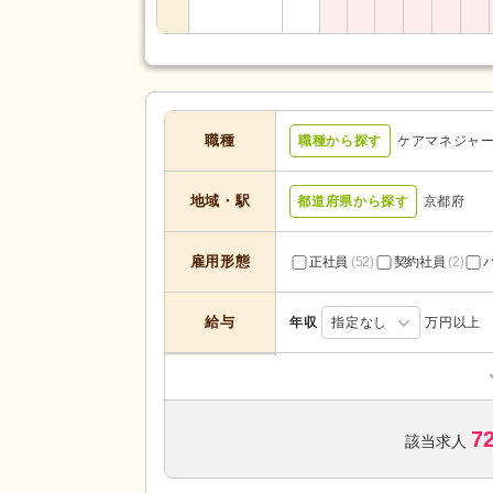
職種
職種から探す
ケアマネジャ
地域・駅
都道府県から探す
京都府
雇用形態
正社員
(52)
契約社員
(2)
給与
年収
指定なし
万円以上
居宅介護支援
(32)
デイサービス
(1)
サービスの種
類
7
特別養護老人ホーム
(3)
該当求人
地域包括支援センター
(5)