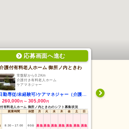
応募画面
へ
進む
介護付有料老人ホーム 御所ノ内ときわ
悠遊庵 こ
常盤駅から0.2Km
嵯峨
介護付き有料老人ホーム
デ
ケアマネジャー
ケ
日勤専従/未経験可/ケアマネジャー（介護支援専門員）
日勤専従/未
260,000
305,000
229,500
給
月給
円
〜
円
円
付有料老人ホーム 御所ノ内ときわのシフト募集状況
悠遊庵 こころデイ
就業時間
休憩
月
火
水
木
金
土
日
就業時間
勤
8:30
～
17:00
60
分
募集
募集
募集
募集
募集
募集
募集
日勤
8:30
～
17:30