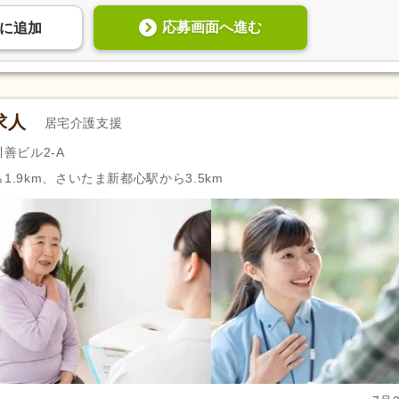
応募画面へ進む
に
追加
求人
居宅介護支援
善ビル2-A
1.9km、さいたま新都心駅から3.5km