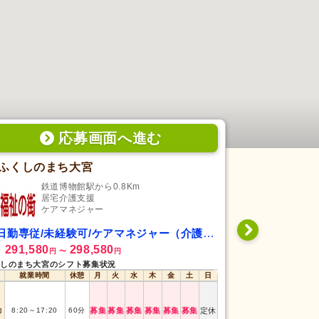
応募画面
へ
進む
ふくしのまち大宮
鉄道博物館駅から0.8Km
宮原
居宅介護支援
居
ケアマネジャー
ケ
日勤専従/未経験可/ケアマネジャー（介護支援専門員）
日勤専従/未経
291,580
298,580
345,000
給
月給
円
〜
円
円
しのまち大宮のシフト募集状況
居宅 介護支援セン
就業時間
休憩
月
火
水
木
金
土
日
就業時間
勤
8:20
～
17:20
60
分
募集
募集
募集
募集
募集
募集
定休
日勤
8:50
～
17:30