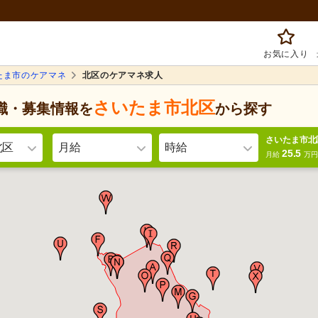
お気に入り
たま市のケアマネ
北区のケアマネ求人
さいたま市北区
職・募集情報を
から探す
さいたま市北
北区
月給
時給
25.5
月給
万