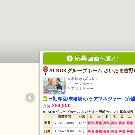
応募画面
へ
進む
ALSOKグループホーム さいたま吉野
今羽駅から0.4Km
グループホーム
ケアマネジャー
日勤専従/未経験可/ケアマネジャー（介護支援専門員
284,500
月給
円
〜
ALSOKグループホーム さいたま吉野町のシフト募集状況
就業時間
休憩
月
火
水
木
金
土
早番
7:00
～
16:00
60
分
募集
募集
募集
募集
募集
募集
日勤
9:00
～
18:00
60
分
募集
募集
募集
募集
募集
募集