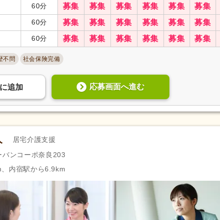
60分
募集
募集
募集
募集
募集
募集
60分
募集
募集
募集
募集
募集
募集
60分
募集
募集
募集
募集
募集
募集
歴不問
社会保険完備
応募画面へ進む
に
追加
人
居宅介護支援
ーバンコーポ奈良203
m、内宿駅から6.9km