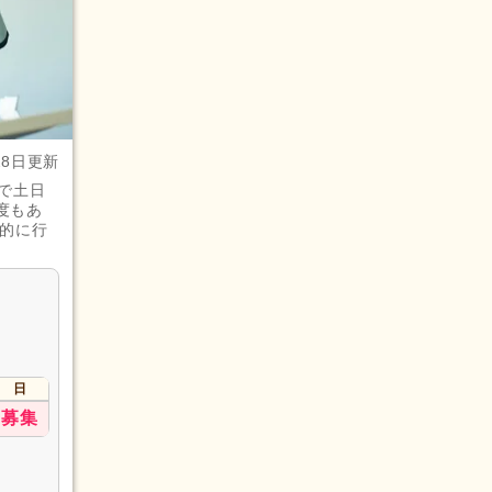
28日更新
で土日
度もあ
的に行
日
募集