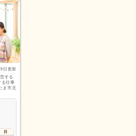
29日更新
運営する
する仕事
たま市北
日