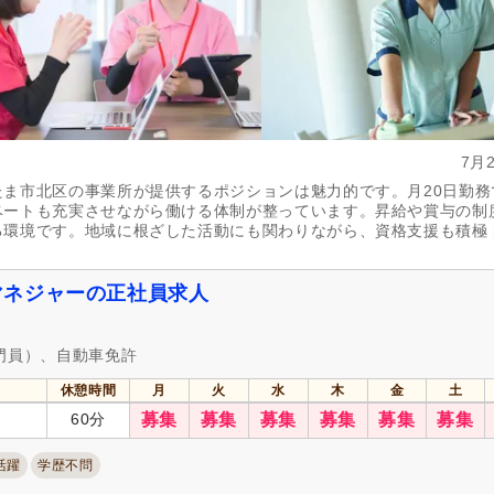
7月
ま市北区の事業所が提供するポジションは魅力的です。月20日勤務
ベートも充実させながら働ける体制が整っています。昇給や賞与の制
環境です。地域に根ざした活動にも関わりながら、資格支援も積極 
マネジャーの正社員求人
門員）、自動車免許
休憩時間
月
火
水
木
金
土
60分
募集
募集
募集
募集
募集
募集
活躍
学歴不問