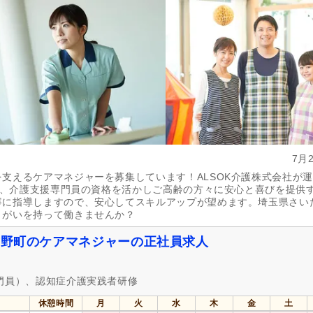
社会保険完備
(39)
研修制度あり
(35)
昇給あり
(36)
復職支援あり
(8)
日・祝給与アップ
(1)
住宅手当
(14)
通勤手当
(33)
人事評価制度あり
(35)
夜勤手当
(9)
資格手当
(15)
扶養手当
(4)
再雇用制度あり
(21)
副業可
(7)
7月
自動車通勤可
(29)
自転車通勤可
(35)
支えるケアマネジャーを募集しています！ALSOK介護株式会社が
」で、介護支援専門員の資格を活かしご高齢の方々に安心と喜びを提供
寧に指導しますので、安心してスキルアップが望めます。埼玉県さい
りがいを持って働きませんか？
ま吉野町のケアマネジャーの正社員求人
専門員）、認知症介護実践者研修
休憩時間
月
火
水
木
金
土