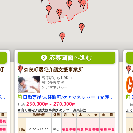
応募画面
へ
進む
町
奈良町居宅介護支援事業所
宮原駅から1.9Km
居宅介護支援
ケアマネジャー
）
日勤専従/未経験可/ケアマネジャー（介護支援専門員）
250,000
270,000
月給
月
円
〜
円
奈良町居宅介護支援事業所のシフト募集状況
ふく
日
就業時間
休憩
月
火
水
木
金
土
日
募集
募集
日勤
8:30
～
17:30
60
分
募集
募集
募集
募集
募集
募集
募集
日