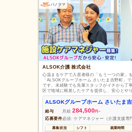
パノラマ
賞与あり
(24)
企業年金
(6)
退職金あり
(17)
給与・手当
資格取得支援あり
(12)
福利厚生
処遇改善手当
(10)
扶養控除内考慮あり
(7)
正社員登用あり
(8)
ALSOK介護 株式会社
駅近
(17)
アクセス
心温まるケアで入居者様の「もう一つの家」を
バイク通勤可
(14)
「ALSOKグループホーム さいたま吉野町
です。未経験でも先輩スタッフがイチから丁
区で地域に根差したケアを提供し、安心とや
ALSOKグループホーム さいた
284,500
給与
月給
円
~
応募要件
必須: ケアマネジャー（介護支援
募集状況
シフト
就業時間