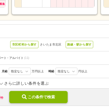
募集
ー
市区町村から探す
さいたま市北区
路線・駅から探す
パート・アルバイト
(11)
月給
指定なし
万円以上
時給
指定なし
円以上
訪問看護
(1)
介護付き有料老人ホーム
(14)
さらに詳しい条件を選ぶ
)
特別養護老人ホーム
(1)
介護老人保健施設
(1)
9
地域包括支援センター
この条件で検索
(2)
件
新規オープン
(2)
ブランク可
(35)