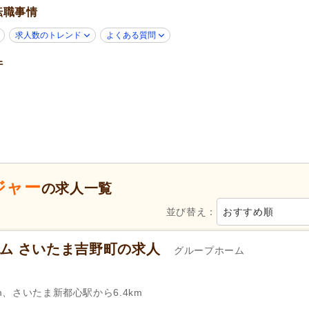
転職事情
年齢不問
(18)
子育てママパパ活躍
(35)
50代活躍
(35)
60代活躍
(19)
求人数のトレンド
よくある質問
ハローワーク求人を除く
(22)
掲載30日以内
(7)
件
スピード対応
(12)
急募
(2)
シフト制
(8)
日勤のみ可
(32)
午後のみ可
(2)
時短勤務相談可
(3)
週2日から可
(1)
週3日から可
(1)
即日勤務可
(4)
ジャー
ー）
自動車免許
(15)
認知症介護実践者研修
(4)
の求人一覧
並び替え：
おすすめ順
週休2日
(14)
4週8休
(2)
土日祝休み
(2)
日曜休み
(3)
ーム さいたま吉野町の求人
グループホーム
年間休日120日以上
(4)
産休あり
(34)
介護休業
(25)
看護休暇
(5)
km、さいたま新都心駅から6.4km
冬季休暇
(2)
年末年始休暇
(3)