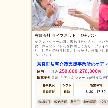
有限会社 ライフネット・ジャパン
ケアマネジャーの職に携わりたい方へ、さいた
祝日休みのシフト制を採用しており、プライ
り、仕事への取り組みがしっかりと評価される
っています。
奈良町居宅介護支援事業所のケア
250,000
270,000
給与
月給
~
円
応募要件
必須: ケアマネジャー（介護支援専
募集状況
シフト
就業時間
8:30
17:30
日勤専従
日勤
～
未経験可
60代活躍
新卒可
50代活躍
40代