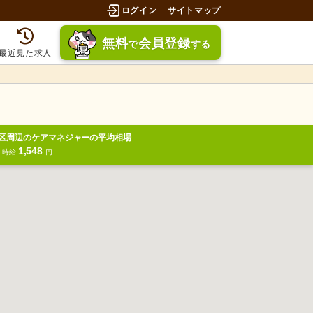
ログイン
サイトマップ
無料
会員登録
で
する
最近見た求人
区周辺のケアマネジャーの平均相場
1,548
円
時給
円