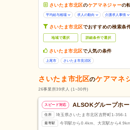
さいたま市北区
学歴不問
の
ケアマネジャー
(37)
の
応募条件・こ
40代活躍
(35)
平均給与相場
求人の動向
介護求人事情
だわり
Web面接可
(1)
さいたま市北区
でおすすめの検索条
女性が活躍
(35)
地域で選択
詳細条件で選択
残業ほぼなし
(25)
午前のみ可
(2)
さいたま市北区
で人気の条件
勤務形態
週1日から可
(5)
上尾市
さいたま市見沼区
シフト相談可
(33)
さいたま市北区
ケアマネ
介護支援専門員（ケアマネジャ
の
応募資格
(37)
26
事業所
39
求人
(1~30件)
完全週休2日
(3)
土日休み
(2)
ALSOKグループホ
スピード対応
休日・休暇
年間休日110日以上
(9)
埼玉県さいたま市北区吉野町1-356-1
住所
育休あり
(39)
今羽駅から0.4km、大宮駅から4.9
最寄駅
夏季休暇
(2)