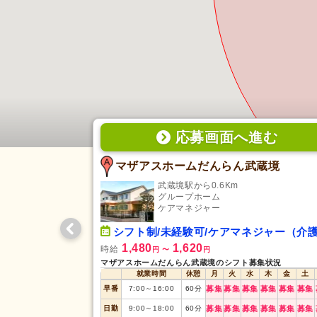
応募画面
へ
進む
マザアスホームだんらん武蔵境
武蔵境駅から0.6Km
グループホーム
ケアマネジャー
シフト制/未経験可/ケアマネジャー（介護支援専門員
1,480
1,620
時給
円
〜
円
マザアスホームだんらん武蔵境のシフト募集状況
就業時間
休憩
月
火
水
木
金
土
早番
7:00
～
16:00
60
分
募集
募集
募集
募集
募集
募集
日勤
9:00
～
18:00
60
分
募集
募集
募集
募集
募集
募集