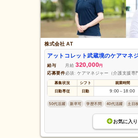
退職金あり
(11)
給与・手当
通勤手当
(20)
福利厚生
夜勤手当
(5)
扶養控除内考慮あり
(2)
株式会社 AT
正社員登用あり
(3)
アットコレット武蔵境のケアマネ
駅近
(16)
アクセス
320,000
バイク通勤可
(3)
給与
月給
円
応募要件
必須: ケアマネジャー（介護支援専
募集状況
シフト
就業時間
9:00
18:00
日勤専従
日勤
～
50代活躍
新卒可
学歴不問
40代活躍
土日
お気に入り