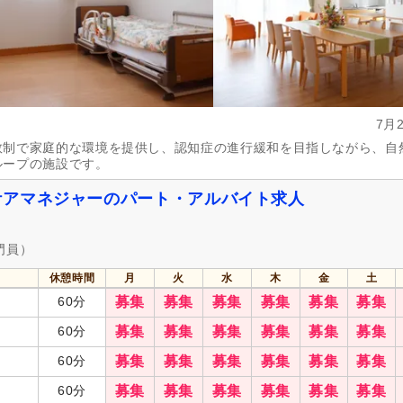
7月
数制で家庭的な環境を提供し、認知症の進行緩和を目指しながら、自
ループの施設です。
ケアマネジャーのパート・アルバイト求人
門員）
休憩時間
月
火
水
木
金
土
60分
募集
募集
募集
募集
募集
募集
60分
募集
募集
募集
募集
募集
募集
60分
募集
募集
募集
募集
募集
募集
60分
募集
募集
募集
募集
募集
募集