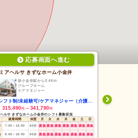
応募画面
へ
進む
ミアヘルサ きずなホーム小金井
ALSOK
新小金井駅から0.4Km
武蔵
グループホーム
居
ケアマネジャー
ケ
シフト制/未経験可/ケアマネジャー（介護支援専門員）
日勤専従/未経
315,490
341,790
1,470
給
時給
円
〜
円
円
〜
ヘルサ きずなホーム小金井のシフト募集状況
ALSOKケアステ
就業時間
休憩
月
火
水
木
金
土
日
就業時間
番
7:00
～
16:00
60
分
募集
募集
募集
募集
募集
募集
募集
8:30
～
17:30
勤
9:00
～
18:00
60
分
募集
募集
募集
募集
募集
募集
募集
日勤
(6h〜)