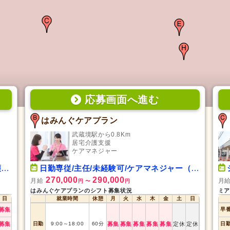
応募画面
へ
進む
はみんぐケアプラン
武蔵境駅から0.8Km
居宅介護支援
ケアマネジャー
）
日勤専従/主任/未経験可/ケアマネジャー（介護支援専門員）
270,000
290,000
月給
月
円
〜
円
はみんぐケアプランのシフト募集状況
ミア
日
就業時間
休憩
月
火
水
木
金
土
日
募集
早
募集
日勤
9:00
～
18:00
60
分
募集
募集
募集
募集
募集
定休
定休
日