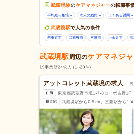
応募条件・こ
武蔵境駅
の
ケアマネジャー
の転職事
40代活躍
(23)
だわり
Web面接可
(1)
平均給与相場
求人の動向
よくある質問
女性が活躍
(23)
武蔵境駅
で人気の条件
残業ほぼなし
(20)
西東京市
武蔵野市
三鷹市
小金井市
調
勤務形態
時短勤務相談可
(1)
即日勤務可
(2)
武蔵境駅
ケアマネジャ
周辺の
介護支援専門員（ケアマネジャ
応募資格
19
事業所
24
求人
(1~20件)
(22)
完全週休2日
(4)
アットコレット武蔵境の求人
居
土日休み
(1)
東京都武蔵野市境1-7-8コーポ吉野1F
住所
休日・休暇
年間休日110日以上
(5)
武蔵境駅から0.5km、三鷹駅から1.4
最寄駅
育休あり
(24)
夏季休暇
(7)
賞与あり
(17)
企業年金
(6)