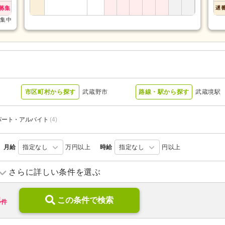
募集
遅
募集中
ー
市区町村から探す
武蔵野市
路線・駅から探す
武蔵境駅
パート・アルバイト
(4)
月給
指定なし
万円以上
時給
指定なし
円以上
訪問介護
(2)
介護付き有料老人ホーム
(2)
さらに詳しい条件を選ぶ
グループホーム
(5)
4
この条件で検索
件
新規オープン
(2)
ブランク可
(23)
年齢不問
(15)
子育てママパパ活躍
(23)