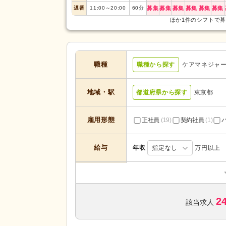
遅番
11:00
～
20:00
60
分
募集
募集
募集
募集
募集
募集
ほか1件のシフトで
職種
職種から探す
ケアマネジャ
地域・駅
都道府県から探す
東京都
雇用形態
正社員
(19)
契約社員
(1)
給与
年収
指定なし
万円以上
居宅介護支援
(14)
サービスの種
類
特別養護老人ホーム
(1)
2
該当求人
未経験可
(20)
学歴不問
(23)