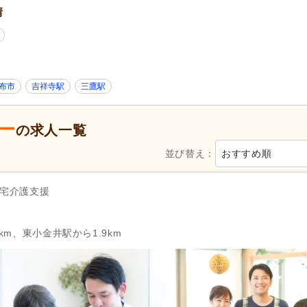
情
50代活躍
(23)
60代活躍
(10)
ハローワーク求人を除く
(13)
掲載30日以内
(1)
スピード対応
(2)
急募
(4)
シフト制
(5)
日勤のみ可
(18)
布市
吉祥寺駅
三鷹駅
週3日から可
(2)
シフト相談可
(23)
ー
の求人一覧
ー）
自動車免許
(1)
認知症介護実践者研修
(3)
並び替え：
おすすめ順
週休2日
(7)
4週8休
(2)
宅介護支援
土日祝休み
(9)
日曜休み
(2)
年間休日120日以上
(7)
産休あり
(23)
km、東小金井駅から1.9km
介護休業
(13)
看護休暇
(5)
冬季休暇
(4)
年末年始休暇
(9)
社会保険完備
(24)
研修制度あり
(23)
昇給あり
(24)
復職支援あり
(3)