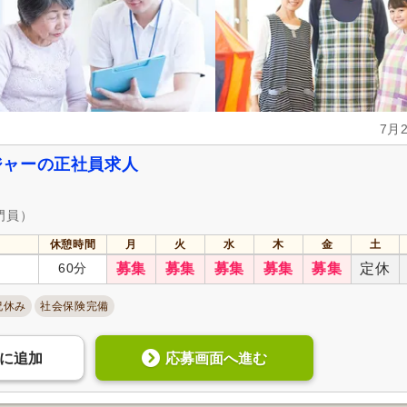
住宅手当
(4)
資格取得支援あり
(9)
人事評価制度あり
(23)
処遇改善手当
(3)
託児施設あり
(3)
資格手当
(16)
扶養手当
(3)
再雇用制度あり
(9)
副業可
(2)
7月
ジャーの正社員求人
自動車通勤可
(6)
自転車通勤可
(23)
門員）
休憩時間
月
火
水
木
金
土
60分
募集
募集
募集
募集
募集
定休
祝休み
社会保険完備
応募画面へ進む
に
追加