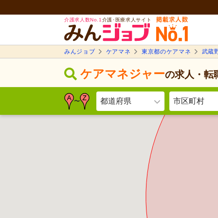
介護求人数No.1
介護･医療求人サイト
みんジョブ
ケアマネ
東京都のケアマネ
武蔵
ケアマネジャー
の求人・転
都道府県
市区町村
〜