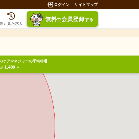
ログイン
サイトマップ
無料
会員登録
で
する
最近見た求人
のケアマネジャーの平均相場
1,480
時給
円