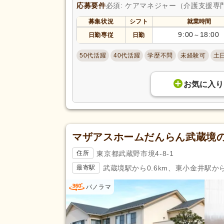
応募要件
必須: ケアマネジャー（介護支援専
募集状況
シフト
就業時間
9:00
18:00
日勤専従
日勤
～
50代活躍
40代活躍
学歴不問
未経験可
土
お気に入り
マザアスホームだんらん武蔵境
東京都武蔵野市境4-8-1
住所
武蔵境駅から0.6km、東小金井駅から1
最寄駅
パノラマ