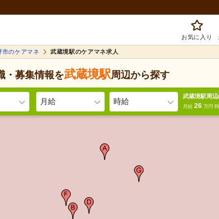
お気に入り
野市のケアマネ
武蔵境駅のケアマネ求人
武蔵境駅
職・募集情報を
周辺
から探す
武蔵境駅周辺
月給
時給
26
月給
万円