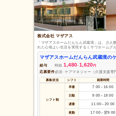
株式会社 マザアス
「マザアスホームだんらん武蔵境」は、少人
れた心地よい生活を実現するミサワホームグ
マザアスホームだんらん武蔵境の
1,480
1,620
給与
時給
~
円
応募要件
必須: ケアマネジャー（介護支援専
募集状況
シフト
就業時間
7:00
16:00
早番
～
9:00
18:00
日勤
～
シフト制
11:00
20:00
遅番
～
17:00
翌9:00
夜勤
～