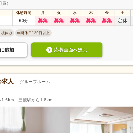
門員）
休憩時間
月
火
水
木
金
土
60分
募集
募集
募集
募集
募集
定休
日祝休み
年間休日120日以上
応募画面へ進む
に
追加
の求人
グループホーム
.6km、三鷹駅から1.8km