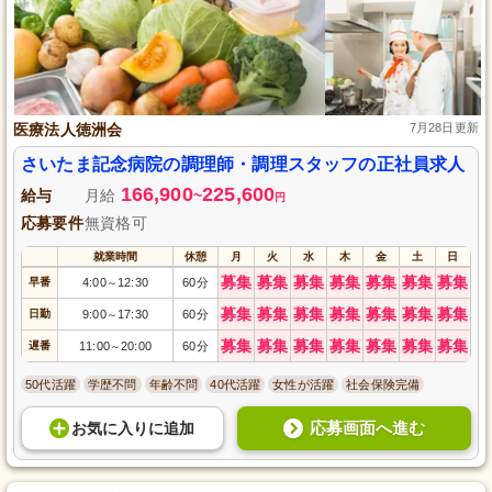
医療法人徳洲会
7月28日更新
さいたま記念病院の調理師・調理スタッフの正社員求人
166,900
225,600
給与
月給
~
円
応募要件
無資格可
就業時間
休憩
月
火
水
木
金
土
日
募集
募集
募集
募集
募集
募集
募集
早番
4:00
12:30
60分
～
募集
募集
募集
募集
募集
募集
募集
日勤
9:00
17:30
60分
～
募集
募集
募集
募集
募集
募集
募集
遅番
11:00
20:00
60分
～
50代活躍
学歴不問
年齢不問
40代活躍
女性が活躍
社会保険完備
応募画面へ進む
お気に入り
に
追加