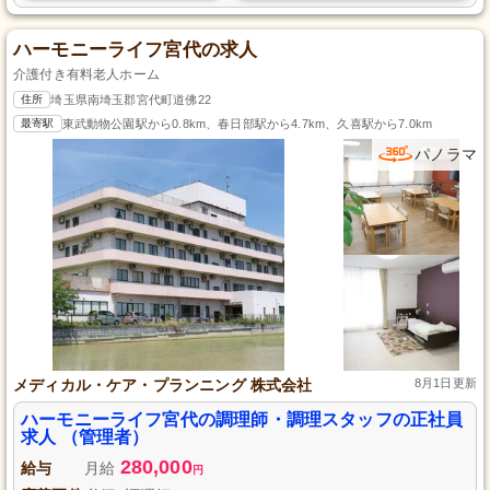
ハーモニーライフ宮代の求人
介護付き有料老人ホーム
住所
埼玉県南埼玉郡宮代町道佛22
最寄駅
東武動物公園駅から0.8km、春日部駅から4.7km、久喜駅から7.0km
パノラマ
メディカル・ケア・プランニング 株式会社
8月1日更新
ハーモニーライフ宮代の調理師・調理スタッフの正社員
求人 （管理者）
280,000
給与
月給
円