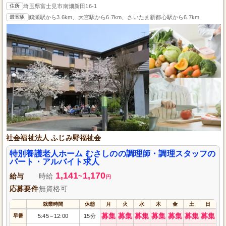
住所
埼玉県富士見市南畑新田16-1
最寄駅
鶴瀬駅から3.6km、大宮駅から6.7km、さいたま新都心駅から6.7km
社会福祉法人 ふじみ野福祉会
特別養護老人ホーム むさしのの調理師・調理スタッフの
パート・アルバイト求人
1,141
1,170
給与
時給
~
円
応募要件
無資格可
就業時間
休憩
月
火
水
木
金
土
日
募集
募集
募集
募集
募集
募集
募集
早番
5:45
12:00
15分
～