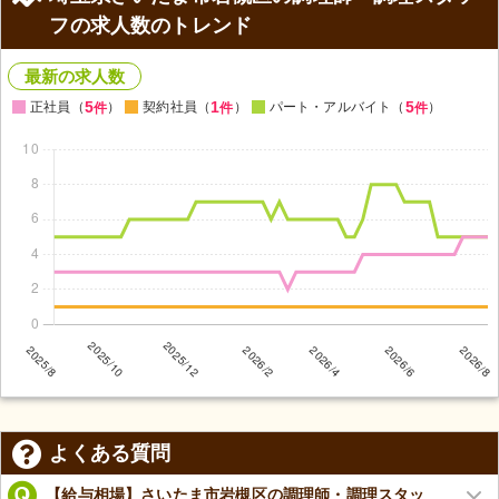
フの求人数のトレンド
最新の求人数
5
1
5
正社員（
）
契約社員（
）
パート・アルバイト（
）
件
件
件
よくある質問
【給与相場】さいたま市岩槻区の調理師・調理スタッ