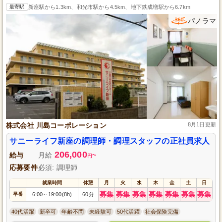
最寄駅
新座駅から1.3km、和光市駅から4.5km、地下鉄成増駅から6.7km
パノラマ
株式会社 川島コーポレーション
8月1日更新
サニーライフ新座の調理師・調理スタッフの正社員求人
206,000
給与
月給
~
円
応募要件
必須: 調理師
就業時間
休憩
月
火
水
木
金
土
日
募集
募集
募集
募集
募集
募集
募集
早番
6:00
19:00(8h)
60分
～
40代活躍
新卒可
年齢不問
未経験可
50代活躍
社会保険完備