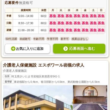
応募要件
無資格可
就業時間
休憩
月
火
水
木
金
土
日
募集
募集
募集
募集
募集
募集
募集
早番
5:00
14:00
60分
～
募集
募集
募集
募集
募集
募集
募集
日勤
8:30
17:30
60分
～
募集
募集
募集
募集
募集
募集
募集
遅番
11:00
20:00
60分
～
50代活躍
未経験可
年齢不問
学歴不問
新卒可
残業ほぼなし
応募画面へ進む
お気に入り
に
追加
介護老人保健施設 エスポワール岩槻の求人
介護老人保健施設
住所
埼玉県さいたま市岩槻区表慈恩寺541-1
最寄駅
東岩槻駅から0.4km、春日部駅から4.0km、東武動物公園駅から6.5km