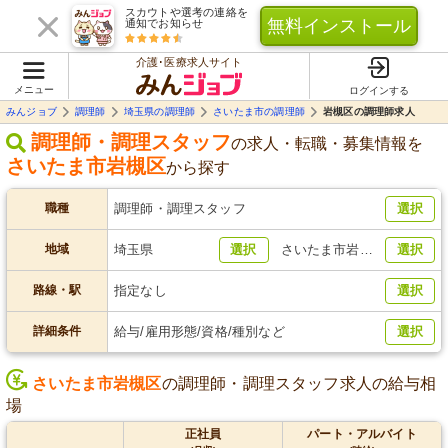
スカウトや選考の連絡を
無料インストール
通知でお知らせ
介護･医療求人サイト
メニュー
ログインする
みんジョブ
調理師
埼玉県の調理師
さいたま市の調理師
岩槻区の調理師求人
調理師・調理スタッフ
の求人・転職・募集情報を
さいたま市岩槻区
から探す
職種
調理師・調理スタッフ
選択
地域
埼玉県
選択
さいたま市岩槻区
選択
路線・駅
指定なし
選択
詳細条件
給与/雇用形態/資格/種別など
選択
さいたま市岩槻区
の調理師・調理スタッフ求人の給与相
場
正社員
パート・アルバイト