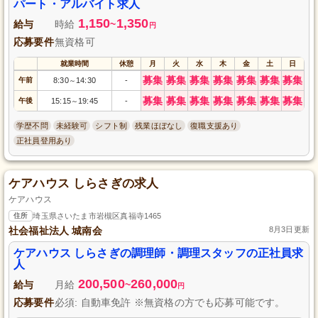
パート・アルバイト求人
1,150
1,350
給与
時給
~
円
応募要件
無資格可
就業時間
休憩
月
火
水
木
金
土
日
募集
募集
募集
募集
募集
募集
募集
午前
8:30
14:30
-
～
募集
募集
募集
募集
募集
募集
募集
午後
15:15
19:45
-
～
学歴不問
未経験可
シフト制
残業ほぼなし
復職支援あり
正社員登用あり
ケアハウス しらさぎの求人
ケアハウス
住所
埼玉県さいたま市岩槻区真福寺1465
社会福祉法人 城南会
8月3日更新
ケアハウス しらさぎの調理師・調理スタッフの正社員求
人
200,500
260,000
給与
月給
~
円
応募要件
必須: 自動車免許 ※無資格の方でも応募可能です。