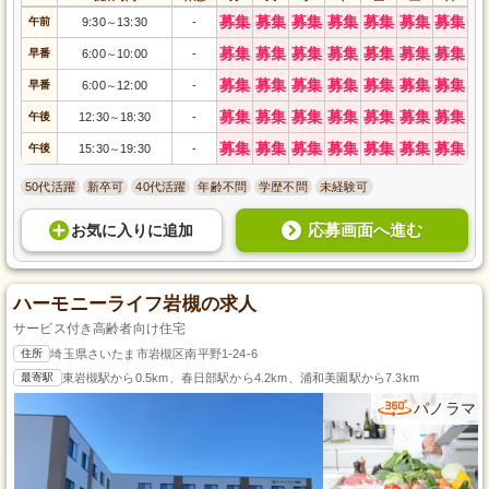
募集
募集
募集
募集
募集
募集
募集
午前
9:30
13:30
-
～
募集
募集
募集
募集
募集
募集
募集
早番
6:00
10:00
-
～
募集
募集
募集
募集
募集
募集
募集
早番
6:00
12:00
-
～
募集
募集
募集
募集
募集
募集
募集
午後
12:30
18:30
-
～
募集
募集
募集
募集
募集
募集
募集
午後
15:30
19:30
-
～
50代活躍
新卒可
40代活躍
年齢不問
学歴不問
未経験可
応募画面へ進む
お気に入り
に
追加
ハーモニーライフ岩槻の求人
サービス付き高齢者向け住宅
住所
埼玉県さいたま市岩槻区南平野1-24-6
最寄駅
東岩槻駅から0.5km、春日部駅から4.2km、浦和美園駅から7.3km
パノラマ