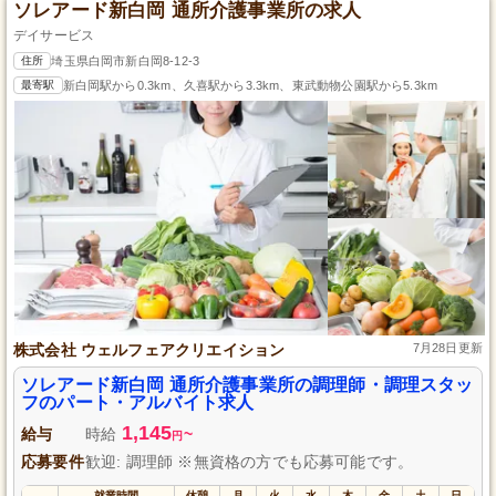
ソレアード新白岡 通所介護事業所の求人
デイサービス
住所
埼玉県白岡市新白岡8-12-3
最寄駅
新白岡駅から0.3km、久喜駅から3.3km、東武動物公園駅から5.3km
株式会社 ウェルフェアクリエイション
7月28日更新
ソレアード新白岡 通所介護事業所の調理師・調理スタッ
フのパート・アルバイト求人
1,145
給与
時給
~
円
応募要件
歓迎: 調理師 ※無資格の方でも応募可能です。
就業時間
休憩
月
火
水
木
金
土
日