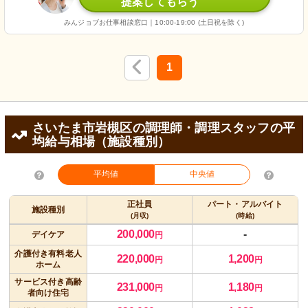
提案してもらう
みんジョブお仕事相談窓口｜10:00-19:00 (土日祝を除く)
1
さいたま市岩槻区の調理師・調理スタッフの平
均給与相場（施設種別）
平均値
中央値
正社員
パート・アルバイト
施設種別
(月収)
(時給)
200,000
-
デイケア
円
介護付き有料老人
220,000
1,200
円
円
ホーム
サービス付き高齢
231,000
1,180
円
円
者向け住宅