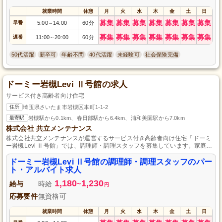
就業時間
休憩
月
火
水
木
金
土
日
募集
募集
募集
募集
募集
募集
募集
早番
5:00
14:00
60分
～
募集
募集
募集
募集
募集
募集
募集
遅番
11:00
20:00
60分
～
50代活躍
新卒可
年齢不問
40代活躍
未経験可
社会保険完備
ドーミー岩槻Levi Ⅱ号館の求人
サービス付き高齢者向け住宅
住所
埼玉県さいたま市岩槻区本町1-1-2
最寄駅
岩槻駅から0.1km、春日部駅から6.4km、浦和美園駅から7.0km
株式会社 共立メンテナンス
株式会社共立メンテナンスが運営するサービス付き高齢者向け住宅「ドーミ
ー岩槻Levi Ⅱ号館」では、調理師・調理スタッフを募集しています。家庭的
な雰囲気の中で一緒に美味しい食事を提供し、高齢者の暮らしを支える喜び
を実感できます。パート・アルバイトでの勤務ですので、自分のライフスタ
ドーミー岩槻Levi Ⅱ号館の調理師・調理スタッフのパー
イルに合わせて働けます。ぜひご応募ください。
ト・アルバイト求人
1,180
1,230
給与
時給
~
円
応募要件
無資格可
就業時間
休憩
月
火
水
木
金
土
日