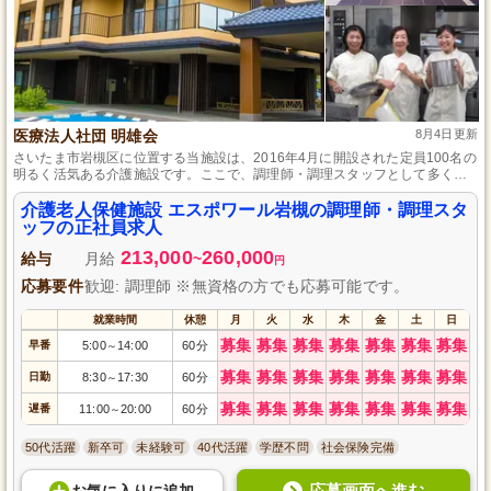
医療法人社団 明雄会
8月4日更新
さいたま市岩槻区に位置する当施設は、2016年4月に開設された定員100名の
明るく活気ある介護施設です。ここで、調理師・調理スタッフとして多くの
ご利用者様に笑顔を届けることができます。調理師免許が必要ですが、未経
験の方でもしっかりサポートする体制を整えており、充実した福利厚生のも
介護老人保健施設 エスポワール岩槻の調理師・調理スタ
と、仕事とプライベートを両立させながら成長できる環境です。是非、あな
ッフの正社員求人
たの力をお貸しください。
213,000
260,000
給与
月給
~
円
応募要件
歓迎: 調理師 ※無資格の方でも応募可能です。
就業時間
休憩
月
火
水
木
金
土
日
募集
募集
募集
募集
募集
募集
募集
早番
5:00
14:00
60分
～
募集
募集
募集
募集
募集
募集
募集
日勤
8:30
17:30
60分
～
募集
募集
募集
募集
募集
募集
募集
遅番
11:00
20:00
60分
～
50代活躍
新卒可
未経験可
40代活躍
学歴不問
社会保険完備
応募画面へ進む