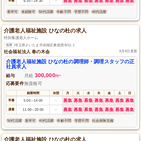
募集
募集
募集
募集
募集
募集
募集
早番
6:30
14:30
-
～
新卒可
未経験可
50代活躍
年齢不問
学歴不問
40代活躍
介護老人福祉施設 ひなの杜の求人
特別養護老人ホーム
住所
埼玉県さいたま市岩槻区裏慈恩寺51-1
社会福祉法人 春の木会
8月4日更新
介護老人福祉施設 ひなの杜の調理師・調理スタッフの正
社員求人
300,000
給与
月給
~
円
応募要件
無資格可
就業時間
休憩
月
火
水
木
金
土
日
募集
募集
募集
募集
募集
募集
募集
早番
5:00
14:00
-
～
募集
募集
募集
募集
募集
募集
募集
遅番
11:00
20:00
-
～
50代活躍
新卒可
40代活躍
年齢不問
学歴不問
社会保険完備
介護老人福祉施設 ひなの杜の求人