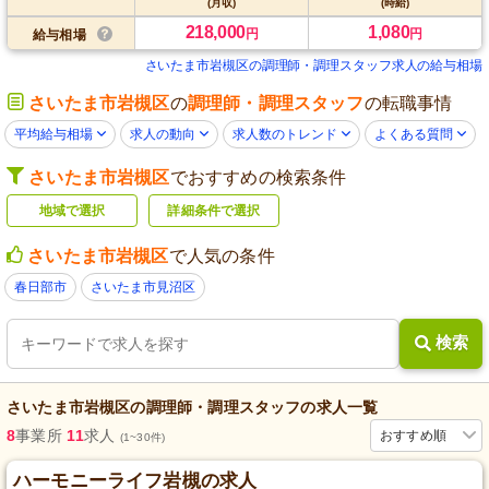
(月収)
(時給)
218,000
1,080
円
円
給与相場
さいたま市岩槻区の調理師・調理スタッフ求人の給与相場
さいたま市岩槻区
の
調理師・調理スタッフ
の転職事情
平均給与相場
求人の動向
求人数のトレンド
よくある質問
さいたま市岩槻区
でおすすめの検索条件
地域で選択
詳細条件で選択
さいたま市岩槻区
で人気の条件
春日部市
さいたま市見沼区
検索
さいたま市岩槻区
の
調理師・調理スタッフ
の求人一覧
8
事業所
11
求人
おすすめ順
(1~30件)
ハーモニーライフ岩槻の求人