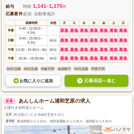
1,141
1,170
給与
時給
~
円
応募要件
必須: 自動車免許
就業時間
休憩
月
火
水
木
金
土
日
5:45
12:00(3
～
～
募集
募集
募集
募集
募集
募集
募集
早番
-
6.3h)
8:45
15:00(3
～
～
募集
募集
募集
募集
募集
募集
募集
日勤
60分
6.3h)
募集
募集
募集
募集
募集
募集
募集
午後
13:30
19:30(3
6h)
60分
～
～
募集
募集
募集
募集
募集
募集
募集
午後
16:30
19:30(3h)
60分
～
50代活躍
60代活躍
年齢不問
未経験可
40代活躍
学歴不問
応募画面へ進む
お気に入り
に
追加
あんしんホーム浦和芝原の求人
新着
介護付き有料老人ホーム
住所
埼玉県さいたま市緑区芝原3-14-1
最寄駅
東浦和駅から2.1km、浦和美園駅から3.3km、浦和駅から4.2km
パノラマ