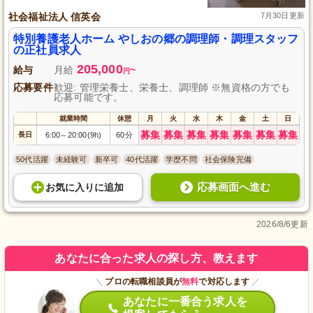
社会福祉法人 信英会
7月30日更新
特別養護老人ホーム やしおの郷の調理師・調理スタッフ
の正社員求人
205,000
給与
月給
~
円
応募要件
歓迎: 管理栄養士、栄養士、調理師 ※無資格の方でも
応募可能です。
就業時間
休憩
月
火
水
木
金
土
日
募集
募集
募集
募集
募集
募集
募集
長日
6:00
20:00(9h)
60分
～
50代活躍
未経験可
新卒可
40代活躍
学歴不問
社会保険完備
応募画面へ進む
お気に入り
に
追加
2026/8/6更新
あなたに合った求人の探し方、教えます
＼
プロの転職相談員が
無料
で対応します
／
あなたに一番合う求人を