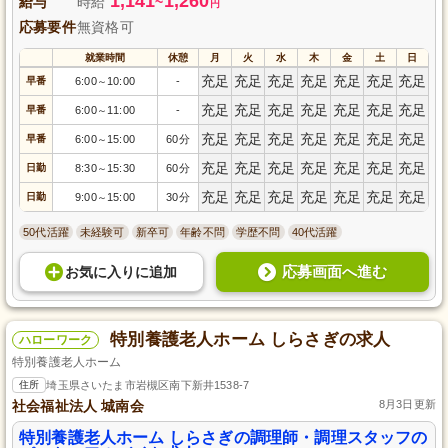
1,141
1,260
給与
時給
~
円
応募要件
無資格可
就業時間
休憩
月
火
水
木
金
土
日
充足
充足
充足
充足
充足
充足
充足
早番
6:00
10:00
-
～
充足
充足
充足
充足
充足
充足
充足
早番
6:00
11:00
-
～
充足
充足
充足
充足
充足
充足
充足
早番
6:00
15:00
60分
～
充足
充足
充足
充足
充足
充足
充足
日勤
8:30
15:30
60分
～
充足
充足
充足
充足
充足
充足
充足
日勤
9:00
15:00
30分
～
50代活躍
未経験可
新卒可
年齢不問
学歴不問
40代活躍
応募画面へ進む
お気に入り
に
追加
特別養護老人ホーム しらさぎの求人
ハローワーク
特別養護老人ホーム
住所
埼玉県さいたま市岩槻区南下新井1538-7
社会福祉法人 城南会
8月3日更新
特別養護老人ホーム しらさぎの調理師・調理スタッフの