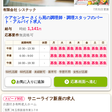
有限会社 システック
7月31日更新
ケアセンター さくら苑の調理師・調理スタッフのパー
ト・アルバイト求人
1,141
給与
時給
円
応募要件
無資格可
就業時間
休憩
月
火
水
木
金
土
日
募集
募集
募集
募集
募集
募集
募集
午前
10:30
13:30
-
～
募集
募集
募集
募集
募集
募集
募集
早番
6:00
9:00
-
～
募集
募集
募集
募集
募集
募集
募集
午後
16:00
19:30
-
～
50代活躍
60代活躍
未経験可
新卒可
学歴不問
女性が活躍
応募画面へ進む
お気に入り
に
追加
サニーライフ新座の求人
スピード対応
介護付き有料老人ホーム
住所
埼玉県新座市東1-7-8