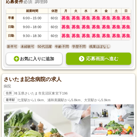
応募要件
必須: 調理師
就業時間
休憩
月
火
水
木
金
土
日
募集
募集
募集
募集
募集
募集
募集
早番
6:00
15:00
60分
～
募集
募集
募集
募集
募集
募集
募集
日勤
9:00
18:00
60分
～
募集
募集
募集
募集
募集
募集
募集
日勤
9:30
18:30
60分
～
新卒可
未経験可
50代活躍
年齢不問
学歴不問
残業ほぼなし
応募画面へ進む
お気に入り
に
追加
さいたま記念病院の求人
病院
住所
埼玉県さいたま市見沼区東宮下196
最寄駅
七里駅から1.6km、浦和美園駅から5.8km、大宮駅から5.9km