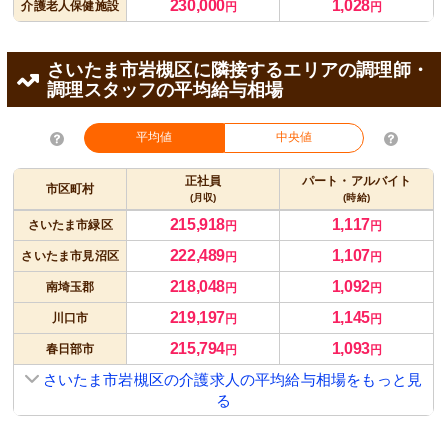
230,000
1,028
介護老人保健施設
円
円
さいたま市岩槻区に隣接するエリアの調理師・
調理スタッフの平均給与相場
平均値
中央値
正社員
パート・アルバイト
市区町村
(月収)
(時給)
215,918
1,117
さいたま市緑区
円
円
222,489
1,107
さいたま市見沼区
円
円
218,048
1,092
南埼玉郡
円
円
219,197
1,145
川口市
円
円
215,794
1,093
春日部市
円
円
さいたま市岩槻区の介護求人の平均給与相場をもっと見
る