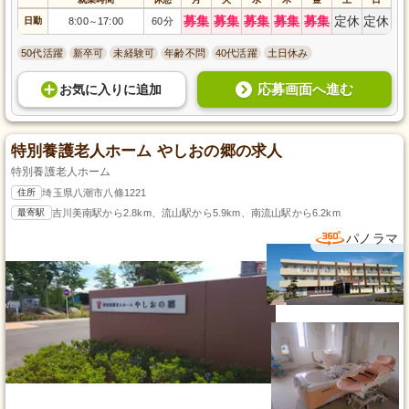
募集
募集
募集
募集
募集
定休
定休
日勤
8:00
17:00
60分
～
50代活躍
新卒可
未経験可
年齢不問
40代活躍
土日休み
応募画面へ進む
お気に入り
に
追加
特別養護老人ホーム やしおの郷の求人
特別養護老人ホーム
住所
埼玉県八潮市八條1221
最寄駅
吉川美南駅から2.8km、流山駅から5.9km、南流山駅から6.2km
パノラマ