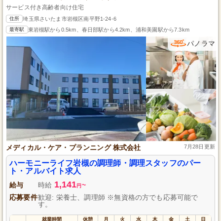
サービス付き高齢者向け住宅
住所
埼玉県さいたま市岩槻区南平野1-24-6
最寄駅
東岩槻駅から0.5km、春日部駅から4.2km、浦和美園駅から7.3km
パノラマ
メディカル・ケア・プランニング 株式会社
7月28日更新
ハーモニーライフ岩槻の調理師・調理スタッフのパー
ト・アルバイト求人
1,141
給与
時給
~
円
応募要件
歓迎: 栄養士、調理師 ※無資格の方でも応募可能で
す。
就業時間
休憩
月
火
水
木
金
土
日