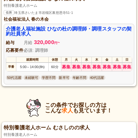
特別養護老人ホーム
住所
埼玉県さいたま市岩槻区裏慈恩寺51-1
社会福祉法人 春の木会
介護老人福祉施設 ひなの杜の調理師・調理スタッフの契
約社員求人
320,000
給与
月給
~
円
応募要件
必須: 調理師
就業時間
休憩
月
火
水
木
金
土
日
募集
募集
募集
募集
募集
募集
募集
早番
5:00
14:00(8h)
60分
～
50代活躍
未経験可
学歴不問
新卒可
年齢不問
40代活躍
この条件でお探しの方は
こんな
求人
も見ています！
特別養護老人ホーム むさしのの求人
特別養護老人ホーム