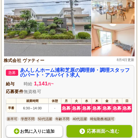
株式会社 ヴァティー
8月4日更新
あんしんホーム浦和芝原の調理師・調理スタッフ
急募
のパート・アルバイト求人
1,141
給与
時給
~
円
応募要件
無資格可
就業時間
休憩
月
火
水
木
金
土
日
急募
急募
急募
急募
急募
急募
急募
早番
6:30
14:00
-
～
新卒可
学歴不問
50代活躍
年齢不問
40代活躍
時短勤務相談可
応募画面へ進む
お気に入り
に
追加