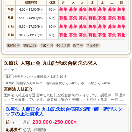
就業時間
休憩
月
火
水
木
金
土
日
募集
募集
募集
募集
募集
募集
募集
早番
4:00
13:00(9h)
60分
～
募集
募集
募集
募集
募集
募集
募集
早番
5:00
14:00(9h)
60分
～
募集
募集
募集
募集
募集
募集
募集
日勤
8:30
17:30(9h)
60分
～
募集
募集
募集
募集
募集
募集
募集
日勤
10:30
19:30(9h)
60分
～
未経験可
50代活躍
年齢不問
40代活躍
新卒可
学歴不問
医療法 人慈正会 丸山記念総合病院の求人
デイケア
住所
埼玉県さいたま市岩槻区本町2-10-5
最寄駅
岩槻駅から0.6km、浦和美園駅から6.4km、春日部駅から6.4km
医療法人慈正会
医療法人慈正会が運営する丸山記念総合病院のデイケアで、調理師・調理ス
タッフを募集しています。患者様に安心と美味しさを提供する為、一緒に働
きませんか？正社員として働きながら、人との触れ合いを大切にした職場環
境でスキルを活かせるチャンスです。あなたのご応募をお待ちしています。
医療法 人慈正会 丸山記念総合病院の調理師・調理スタ
ッフの正社員求人
200,000
250,000
給与
月給
~
円
応募要件
必須: 調理師