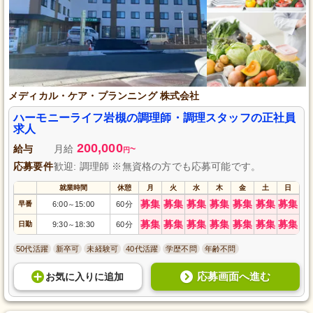
メディカル・ケア・プランニング 株式会社
ハーモニーライフ岩槻の調理師・調理スタッフの正社員
求人
200,000
給与
月給
~
円
応募要件
歓迎: 調理師 ※無資格の方でも応募可能です。
就業時間
休憩
月
火
水
木
金
土
日
募集
募集
募集
募集
募集
募集
募集
早番
6:00
15:00
60分
～
募集
募集
募集
募集
募集
募集
募集
日勤
9:30
18:30
60分
～
50代活躍
新卒可
未経験可
40代活躍
学歴不問
年齢不問
応募画面へ進む
お気に入り
に
追加