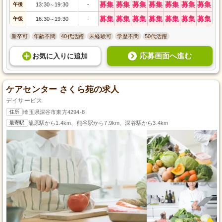
募集
募集
募集
募集
募集
募集
募集
午後
13:30
19:30
-
～
募集
募集
募集
募集
募集
募集
募集
午後
16:30
19:30
-
～
新卒可
年齢不問
40代活躍
未経験可
学歴不問
50代活躍
応募画面へ進む
お気に入り
に
追加
ケアセンター さくら苑の求人
デイサービス
住所
埼玉県深谷市東方4294-8
最寄駅
籠原駅から1.4km、熊谷駅から7.9km、深谷駅から3.4km