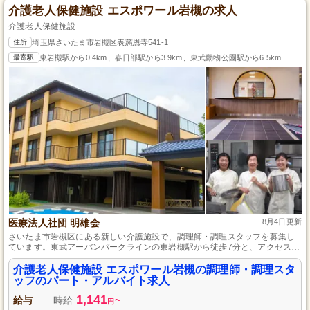
介護老人保健施設 エスポワール岩槻の求人
介護老人保健施設
住所
埼玉県さいたま市岩槻区表慈恩寺541-1
最寄駅
東岩槻駅から0.4km、春日部駅から3.9km、東武動物公園駅から6.5km
医療法人社団 明雄会
8月4日更新
さいたま市岩槻区にある新しい介護施設で、調理師・調理スタッフを募集し
ています。東武アーバンパークラインの東岩槻駅から徒歩7分と、アクセス良
好な場所に位置します。和の温もり溢れる施設で、資格を活かし地域の方々
を支えるやりがいのある仕事です。未経験者も資格手当あり！週3日～勤務可
介護老人保健施設 エスポワール岩槻の調理師・調理スタ
能で、幅広い年齢層のスタッフが活躍中です。
ッフのパート・アルバイト求人
1,141
給与
時給
~
円