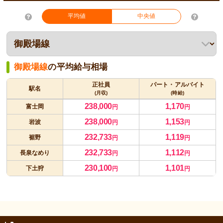
平均値
中央値
御殿場線
の平均給与相場
正社員
パート・アルバイト
駅名
(月収)
(時給)
238,000
1,170
富士岡
円
円
238,000
1,153
岩波
円
円
232,733
1,119
裾野
円
円
232,733
1,112
長泉なめり
円
円
230,100
1,101
下土狩
円
円