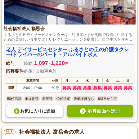
社会福祉法人 福思会
ふるさとの丘デイサービスセンターは、利用者さまが笑顔で快適に生活する
ための美味しい食事や楽しいレクリエーションを提供し、自立生活を住み慣
れた環境でサポートしています。
老人 デイサービスセンター ふるさとの丘の介護タクシ
ー/ドライバーのパート・アルバイト求人
1,097
1,220
給与
時給
~
円
応募要件
必須: 自動車免許
就業時間
休憩
月
火
水
木
金
土
日
募集
募集
募集
募集
募集
募集
募集
日勤
8:00
17:00
60分
～
50代活躍
未経験可
新卒可
40代活躍
残業ほぼなし
週3日から可
応募画面へ進む
お気に入り
に
追加
社会福祉法人 富岳会の求人
法人