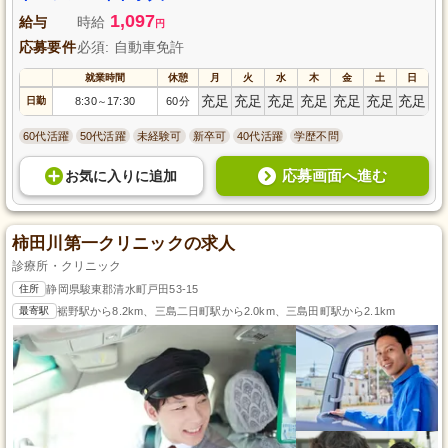
1,097
給与
時給
円
応募要件
必須: 自動車免許
就業時間
休憩
月
火
水
木
金
土
日
充足
充足
充足
充足
充足
充足
充足
日勤
8:30
17:30
60分
～
60代活躍
50代活躍
未経験可
新卒可
40代活躍
学歴不問
応募画面へ進む
お気に入り
に
追加
柿田川第一クリニックの求人
診療所・クリニック
住所
静岡県駿東郡清水町戸田53-15
最寄駅
裾野駅から8.2km、三島二日町駅から2.0km、三島田町駅から2.1km