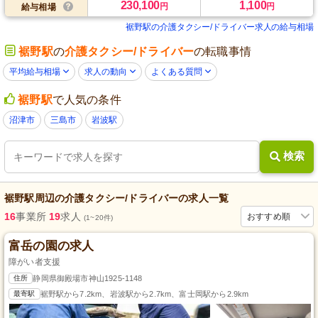
230,100
1,100
円
円
給与相場
裾野駅の介護タクシー/ドライバー求人の給与相場
裾野駅
の
介護タクシー/ドライバー
の転職事情
平均給与相場
求人の動向
よくある質問
裾野駅
で人気の条件
沼津市
三島市
岩波駅
検索
裾野駅
周辺の
介護タクシー/ドライバー
の求人一覧
16
事業所
19
求人
おすすめ順
(1~20件)
富岳の園の求人
障がい者支援
住所
静岡県御殿場市神山1925-1148
最寄駅
裾野駅から7.2km、岩波駅から2.7km、富士岡駅から2.9km