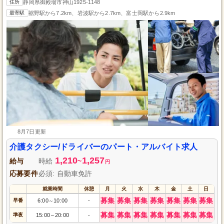
住所
静岡県御殿場市神山1925-1148
最寄駅
裾野駅から7.2km、岩波駅から2.7km、富士岡駅から2.9km
8月7日更新
介護タクシー/ドライバーのパート・アルバイト求人
1,210
1,257
給与
時給
~
円
応募要件
必須: 自動車免許
就業時間
休憩
月
火
水
木
金
土
日
募集
募集
募集
募集
募集
募集
募集
早番
6:00
10:00
-
～
募集
募集
募集
募集
募集
募集
募集
準夜
15:00
20:00
-
～