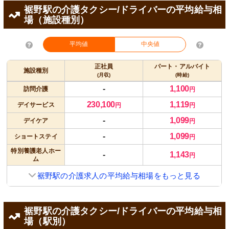
裾野駅の介護タクシー/ドライバーの平均給与相
場（施設種別）
平均値
中央値
正社員
パート・アルバイト
施設種別
(月収)
(時給)
-
1,100
訪問介護
円
230,100
1,119
デイサービス
円
円
-
1,099
デイケア
円
-
1,099
ショートステイ
円
特別養護老人ホー
-
1,143
円
ム
裾野駅の介護求人の平均給与相場をもっと見る
裾野駅の介護タクシー/ドライバーの平均給与相
場（駅別）