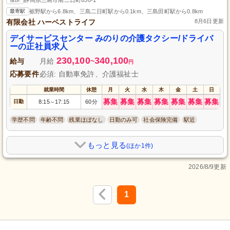
最寄駅
裾野駅から6.8km、三島二日町駅から0.1km、三島田町駅から0.8km
有限会社 ハーベストライフ
8月6日更新
デイサービスセンター みのりの介護タクシー/ドライバ
ーの正社員求人
230,100
340,100
給与
月給
~
円
応募要件
必須: 自動車免許、介護福祉士
就業時間
休憩
月
火
水
木
金
土
日
募集
募集
募集
募集
募集
募集
募集
日勤
8:15
17:15
60分
～
学歴不問
年齢不問
残業ほぼなし
日勤のみ可
社会保険完備
駅近
もっと見る
(ほか1件)
2026/8/9更新
1