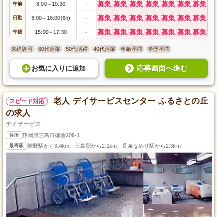
募集
募集
募集
募集
募集
募集
募集
午前
8:00
10:30
-
～
募集
募集
募集
募集
募集
募集
募集
日勤
8:00
18:00(6h)
-
～
募集
募集
募集
募集
募集
募集
募集
午後
15:00
17:30
-
～
未経験可
60代活躍
50代活躍
40代活躍
年齢不問
学歴不問
応募画面へ進む
お気に入り
に
追加
老人 デイサービスセンター ふるさとの丘
スピード対応
の求人
デイサービス
住所
静岡県三島市徳倉208-1
最寄駅
裾野駅から3.4km、三島駅から2.1km、長泉なめり駅から2.3km