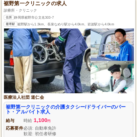
裾野第一クリニックの求人
診療所・クリニック
住所
静岡県裾野市公文名303-7
最寄駅
裾野駅から1.3km、長泉なめり駅から4.0km、岩波駅から4.0km
医療法人社団 道仁会
裾野第一クリニックの介護タクシー/ドライバーのパー
ト・アルバイト求人
1,100
給与
時給
円
応募要件
必須: 自動車免許
歓迎: 初任者研修