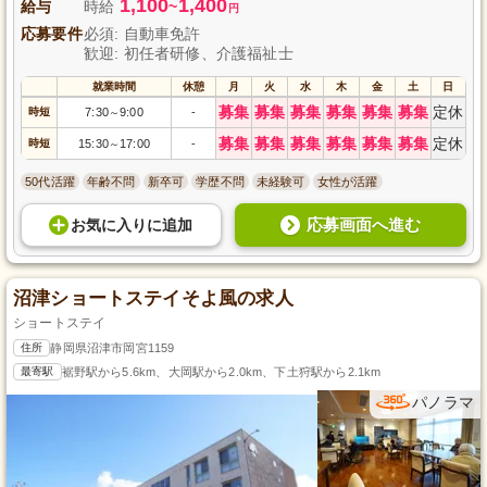
1,100
1,400
給与
時給
~
円
応募要件
必須: 自動車免許
歓迎: 初任者研修、介護福祉士
就業時間
休憩
月
火
水
木
金
土
日
募集
募集
募集
募集
募集
募集
定休
時短
7:30
9:00
-
～
募集
募集
募集
募集
募集
募集
定休
時短
15:30
17:00
-
～
50代活躍
年齢不問
新卒可
学歴不問
未経験可
女性が活躍
応募画面へ進む
お気に入り
に
追加
沼津ショートステイそよ風の求人
ショートステイ
住所
静岡県沼津市岡宮1159
最寄駅
裾野駅から5.6km、大岡駅から2.0km、下土狩駅から2.1km
パノラマ