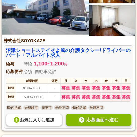
株式会社SOYOKAZE
沼津ショートステイそよ風の介護タクシー/ドライバーの
パート・アルバイト求人
1,100
1,200
給与
時給
~
円
応募要件
必須: 自動車免許
就業時間
休憩
月
火
水
木
金
土
日
募集
募集
募集
募集
募集
募集
募集
時短
8:00
10:00
-
～
募集
募集
募集
募集
募集
募集
募集
時短
15:00
17:00
-
～
50代活躍
未経験可
新卒可
年齢不問
40代活躍
学歴不問
応募画面へ進む
お気に入り
に
追加