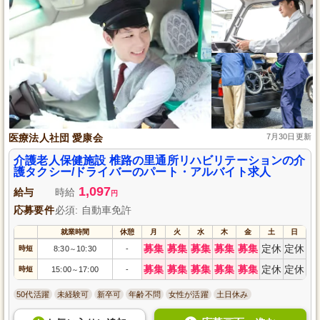
医療法人社団 愛康会
7月30日更新
介護老人保健施設 椎路の里通所リハビリテーションの介
護タクシー/ドライバーのパート・アルバイト求人
1,097
給与
時給
円
応募要件
必須: 自動車免許
就業時間
休憩
月
火
水
木
金
土
日
募集
募集
募集
募集
募集
定休
定休
時短
8:30
10:30
-
～
募集
募集
募集
募集
募集
定休
定休
時短
15:00
17:00
-
～
50代活躍
未経験可
新卒可
年齢不問
女性が活躍
土日休み