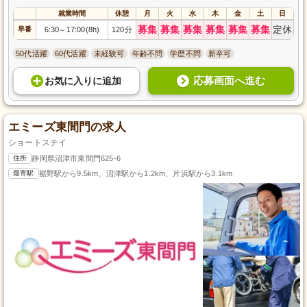
就業時間
休憩
月
火
水
木
金
土
日
募集
募集
募集
募集
募集
募集
定休
早番
6:30
17:00(8h)
120分
～
50代活躍
60代活躍
未経験可
年齢不問
学歴不問
新卒可
応募画面へ進む
お気に入り
に
追加
エミーズ東間門の求人
ショートステイ
住所
静岡県沼津市東間門625-6
最寄駅
裾野駅から9.5km、沼津駅から1.2km、片浜駅から3.1km