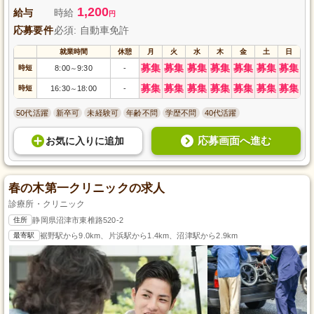
1,200
給与
時給
円
応募要件
必須: 自動車免許
就業時間
休憩
月
火
水
木
金
土
日
募集
募集
募集
募集
募集
募集
募集
時短
8:00
9:30
-
～
募集
募集
募集
募集
募集
募集
募集
時短
16:30
18:00
-
～
50代活躍
新卒可
未経験可
年齢不問
学歴不問
40代活躍
応募画面へ進む
お気に入り
に
追加
春の木第一クリニックの求人
診療所・クリニック
住所
静岡県沼津市東椎路520-2
最寄駅
裾野駅から9.0km、片浜駅から1.4km、沼津駅から2.9km