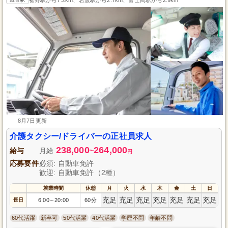
8月7日更新
介護タクシー/ドライバーの正社員求人
238,000
264,000
給与
月給
~
円
応募要件
必須: 自動車免許
歓迎: 自動車免許（2種）
就業時間
休憩
月
火
水
木
金
土
日
充足
充足
充足
充足
充足
充足
充足
長日
6:00
20:00
60分
～
60代活躍
新卒可
50代活躍
40代活躍
学歴不問
年齢不問