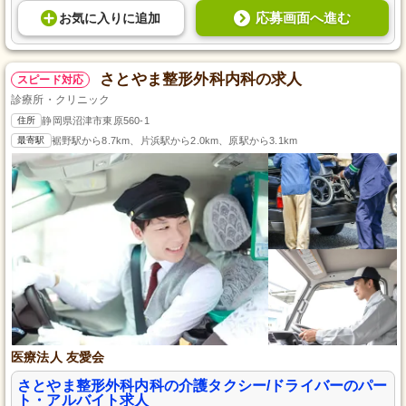
応募画面へ進む
お気に入り
に
追加
さとやま整形外科内科の求人
スピード対応
診療所・クリニック
住所
静岡県沼津市東原560-1
最寄駅
裾野駅から8.7km、片浜駅から2.0km、原駅から3.1km
医療法人 友愛会
さとやま整形外科内科の介護タクシー/ドライバーのパー
ト・アルバイト求人