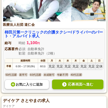
医療法人社団 道仁会
柿田川第一クリニックの介護タクシー/ドライバーのパー
ト・アルバイト求人
1,100
給与
時給
円
応募要件
必須: 自動車免許
歓迎: 自動車免許（2種）
就業時間
休憩
月
火
水
木
金
土
日
充足
充足
充足
充足
充足
充足
定休
早番
6:00
17:00(8h)
60分
～
50代活躍
新卒可
60代活躍
未経験可
年齢不問
40代活躍
応募画面へ進む
お気に入り
に
追加
デイケア さとやまの求人
デイケア