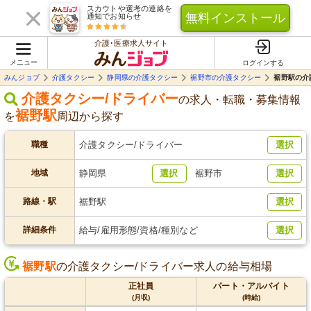
スカウトや選考の連絡を
無料インストール
通知でお知らせ
介護･医療求人サイト
メニュー
ログインする
みんジョブ
介護タクシー
静岡県の介護タクシー
裾野市の介護タクシー
裾野駅の介
介護タクシー/ドライバー
の求人・転職・募集情報
裾野駅
を
周辺
から探す
職種
介護タクシー/ドライバー
選択
地域
静岡県
選択
裾野市
選択
路線・駅
裾野駅
選択
詳細条件
給与/雇用形態/資格/種別など
選択
裾野駅
の介護タクシー/ドライバー求人の給与相場
正社員
パート・アルバイト
(月収)
(時給)