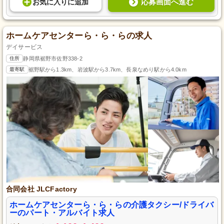
応募画面へ進む
お気に入り
に
追加
ホームケアセンターら・ら・らの求人
デイサービス
住所
静岡県裾野市佐野338-2
最寄駅
裾野駅から1.3km、岩波駅から3.7km、長泉なめり駅から4.0km
合同会社 JLCFactory
ホームケアセンターら・ら・らの介護タクシー/ドライバ
ーのパート・アルバイト求人