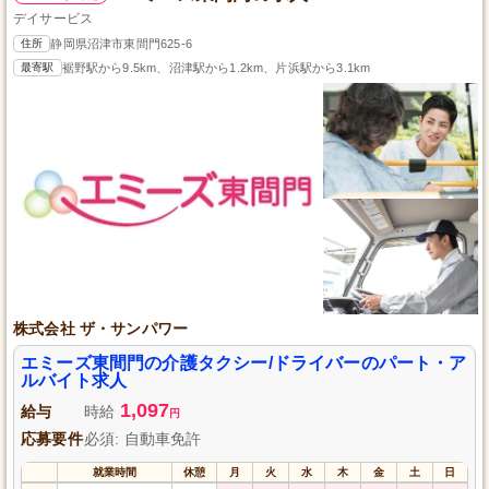
デイサービス
住所
静岡県沼津市東間門625-6
最寄駅
裾野駅から9.5km、沼津駅から1.2km、片浜駅から3.1km
株式会社 ザ・サンパワー
エミーズ東間門の介護タクシー/ドライバーのパート・ア
ルバイト求人
1,097
給与
時給
円
応募要件
必須: 自動車免許
就業時間
休憩
月
火
水
木
金
土
日