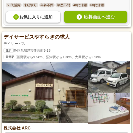
50代活躍
未経験可
年齢不問
学歴不問
40代活躍
60代活躍
応募画面へ進む
お気に入り
に
追加
デイサービスやすらぎの求人
デイサービス
住所
静岡県沼津市住吉町5-18
最寄駅
裾野駅から9.5km、沼津駅から1.3km、大岡駅から2.9km
株式会社 ARC