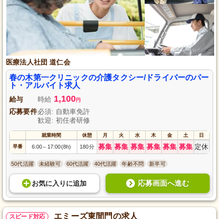
医療法人社団 道仁会
春の木第一クリニックの介護タクシー/ドライバーのパー
ト・アルバイト求人
1,100
給与
時給
円
応募要件
必須: 自動車免許
歓迎: 初任者研修
就業時間
休憩
月
火
水
木
金
土
日
募集
募集
募集
募集
募集
募集
定休
早番
6:00
17:00(8h)
180分
～
50代活躍
未経験可
60代活躍
40代活躍
年齢不問
新卒可
応募画面へ進む
お気に入り
に
追加
エミーズ東間門の求人
スピード対応