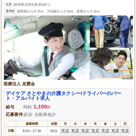
住所
静岡県沼津市東原560-1
最寄駅
裾野駅から8.7km、片浜駅から2.0km、原駅から3.1km
医療法人 友愛会
デイケア さとやまの介護タクシー/ドライバーのパー
ト・アルバイト求人
1,100
給与
時給
円
応募要件
必須: 自動車免許
就業時間
休憩
月
火
水
木
金
土
日
充足
充足
充足
充足
充足
充足
充足
日勤
8:30
17:30
60分
～