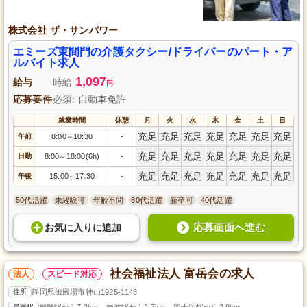
株式会社 ザ・サンパワー
エミーズ東間門の介護タクシー/ドライバーのパート・ア
ルバイト求人
1,097
給与
時給
円
応募要件
必須: 自動車免許
就業時間
休憩
月
火
水
木
金
土
日
充足
充足
充足
充足
充足
充足
充足
午前
8:00
10:30
-
～
充足
充足
充足
充足
充足
充足
充足
日勤
8:00
18:00(6h)
-
～
充足
充足
充足
充足
充足
充足
充足
午後
15:00
17:30
-
～
50代活躍
未経験可
年齢不問
60代活躍
新卒可
40代活躍
応募画面へ進む
お気に入り
に
追加
社会福祉法人 富岳会の求人
法人
スピード対応
住所
静岡県御殿場市神山1925-1148
最寄駅
裾野駅から7.2km、岩波駅から2.7km、富士岡駅から2.9km