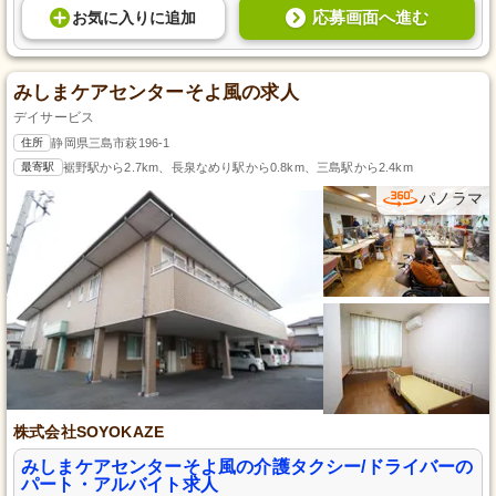
応募画面へ進む
お気に入り
に
追加
みしまケアセンターそよ風の求人
デイサービス
住所
静岡県三島市萩196-1
最寄駅
裾野駅から2.7km、長泉なめり駅から0.8km、三島駅から2.4km
パノラマ
株式会社SOYOKAZE
みしまケアセンターそよ風の介護タクシー/ドライバーの
パート・アルバイト求人