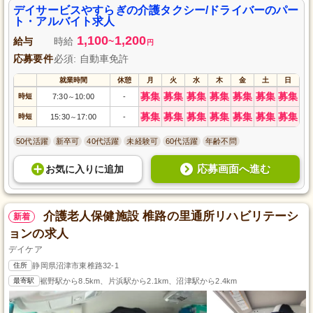
デイサービスやすらぎの介護タクシー/ドライバーのパー
ト・アルバイト求人
1,100
1,200
給与
時給
~
円
応募要件
必須: 自動車免許
就業時間
休憩
月
火
水
木
金
土
日
募集
募集
募集
募集
募集
募集
募集
時短
7:30
10:00
-
～
募集
募集
募集
募集
募集
募集
募集
時短
15:30
17:00
-
～
50代活躍
新卒可
40代活躍
未経験可
60代活躍
年齢不問
応募画面へ進む
お気に入り
に
追加
介護老人保健施設 椎路の里通所リハビリテーシ
新着
ョンの求人
デイケア
住所
静岡県沼津市東椎路32-1
最寄駅
裾野駅から8.5km、片浜駅から2.1km、沼津駅から2.4km