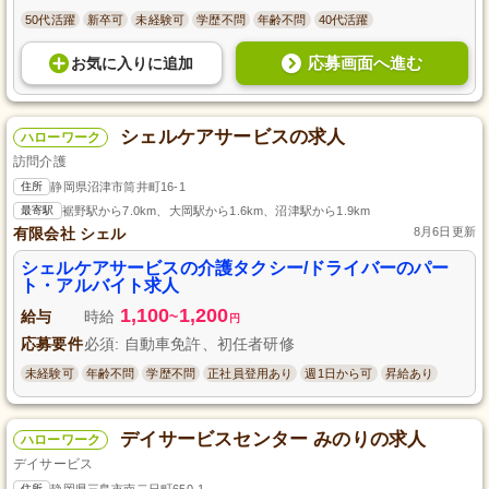
50代活躍
新卒可
未経験可
学歴不問
年齢不問
40代活躍
応募画面へ進む
お気に入り
に
追加
シェルケアサービスの求人
ハローワーク
訪問介護
住所
静岡県沼津市筒井町16-1
最寄駅
裾野駅から7.0km、大岡駅から1.6km、沼津駅から1.9km
有限会社 シェル
8月6日更新
シェルケアサービスの介護タクシー/ドライバーのパー
ト・アルバイト求人
1,100
1,200
給与
時給
~
円
応募要件
必須: 自動車免許、初任者研修
未経験可
年齢不問
学歴不問
正社員登用あり
週1日から可
昇給あり
デイサービスセンター みのりの求人
ハローワーク
デイサービス
住所
静岡県三島市南二日町650-1