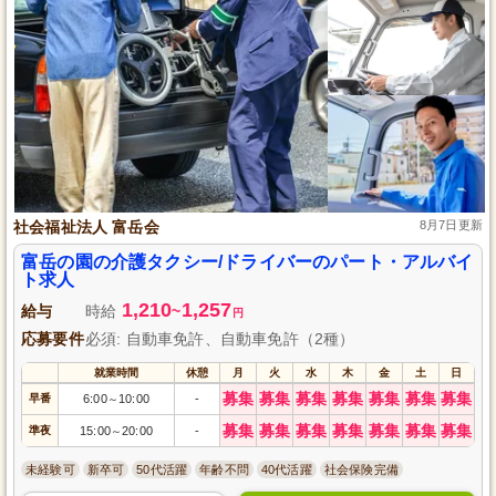
社会福祉法人 富岳会
8月7日更新
富岳の園の介護タクシー/ドライバーのパート・アルバイ
ト求人
1,210
1,257
給与
時給
~
円
応募要件
必須: 自動車免許、自動車免許（2種）
就業時間
休憩
月
火
水
木
金
土
日
募集
募集
募集
募集
募集
募集
募集
早番
6:00
10:00
-
～
募集
募集
募集
募集
募集
募集
募集
準夜
15:00
20:00
-
～
未経験可
新卒可
50代活躍
年齢不問
40代活躍
社会保険完備