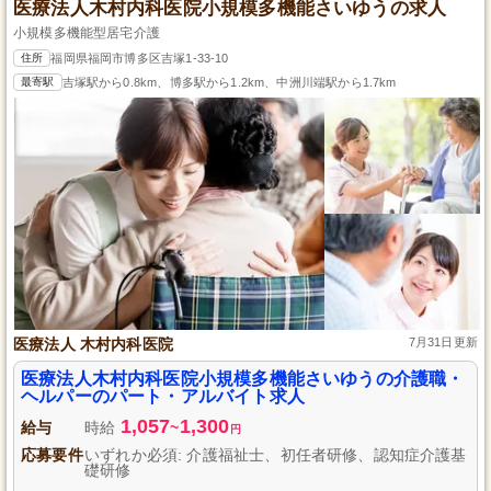
医療法人木村内科医院小規模多機能さいゆうの求人
小規模多機能型居宅介護
住所
福岡県福岡市博多区吉塚1-33-10
最寄駅
吉塚駅から0.8km、博多駅から1.2km、中洲川端駅から1.7km
医療法人 木村内科医院
7月31日更新
医療法人木村内科医院小規模多機能さいゆうの介護職・
ヘルパーのパート・アルバイト求人
1,057
1,300
給与
時給
~
円
応募要件
いずれか必須: 介護福祉士、初任者研修、認知症介護基
礎研修