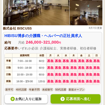
株式会社 BISCUSS
8月7日更新
HIBISU博多の介護職・ヘルパーの正社員求人
246,000
321,000
給与
月給
~
円
応募要件
いずれか必須: 介護福祉士、実務者研修、初任者研修
就業時間
休憩
月
火
水
木
金
土
日
募集
募集
募集
募集
募集
募集
募集
早番
7:00
16:00
60分
～
募集
募集
募集
募集
募集
募集
募集
日勤
9:00
18:00
60分
～
募集
募集
募集
募集
募集
募集
募集
日勤
10:00
19:00
60分
～
募集
募集
募集
募集
募集
募集
募集
夜勤
16:00
翌9:00
120分
～
新卒可
40代活躍
年齢不問
未経験可
50代活躍
新規オープン
応募画面へ進む
お気に入り
に
追加