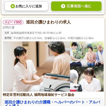
応募画面へ進む
お気に入り
に
追加
巡回介護ひまわりの求人
スピード対応
訪問介護
住所
福岡県福岡市博多区千代5-18-7FHKビル3F
最寄駅
千代県庁口駅から0.7km、吉塚駅から1.1km、中洲川端駅から1.6km
特定非営利活動法人 福岡地域福祉サービス協会
巡回介護ひまわりの介護職・ヘルパーのパート・アルバ
イト求人