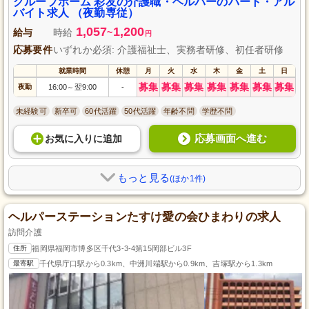
グループホーム 彩友の介護職・ヘルパーのパート・アル
バイト求人 （夜勤専従）
1,057
1,200
給与
時給
~
円
応募要件
いずれか必須: 介護福祉士、実務者研修、初任者研修
就業時間
休憩
月
火
水
木
金
土
日
募集
募集
募集
募集
募集
募集
募集
夜勤
16:00
翌9:00
-
～
未経験可
新卒可
60代活躍
50代活躍
年齢不問
学歴不問
応募画面へ進む
お気に入り
に
追加
もっと見る
(ほか1件)
ヘルパーステーションたすけ愛の会ひまわりの求人
訪問介護
住所
福岡県福岡市博多区千代3-3-4第15岡部ビル3F
最寄駅
千代県庁口駅から0.3km、中洲川端駅から0.9km、吉塚駅から1.3km