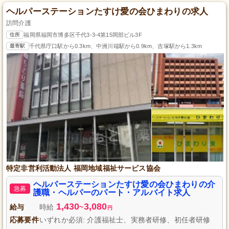
ヘルパーステーションたすけ愛の会ひまわりの求人
訪問介護
住所
福岡県福岡市博多区千代3-3-4第15岡部ビル3F
最寄駅
千代県庁口駅から0.3km、中洲川端駅から0.9km、吉塚駅から1.3km
特定非営利活動法人 福岡地域福祉サービス協会
ヘルパーステーションたすけ愛の会ひまわりの介
急募
護職・ヘルパーのパート・アルバイト求人
1,430
3,080
給与
時給
~
円
応募要件
いずれか必須: 介護福祉士、実務者研修、初任者研修