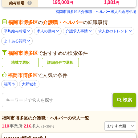
195,000
1,081
円
円
給与相場
福岡市博多区の介護職・ヘルパー求人の給与相場
福岡市博多区
の
介護職・ヘルパー
の転職事情
平均給与相場
求人の動向
介護求人事情
求人数のトレンド
よくある質問
福岡市博多区
でおすすめの検索条件
地域で選択
詳細条件で選択
福岡市博多区
で人気の条件
福岡市
大野城市
検索
福岡市博多区
の
介護職・ヘルパー
の求人一覧
110
事業所
216
求人
おすすめ順
(1~30件)