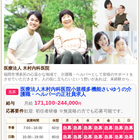
医療法人 木村内科医院
福岡市博多区の心温かな地域で、介護職・ヘルパーとして皆様のサポートを
させていただきます。人の役に立ちたいという想いがあれば、未経験からで
も全力でバックアップし、自分らしい生活をサポートする仕事に携われま
す。安心して長く働ける環境を整え、充実した福利厚生もご用意していま
医療法人木村内科医院小規模多機能さいゆうの介
急募
す。
護職・ヘルパーの正社員求人
171,100
244,000
給与
月給
~
円
応募要件
歓迎: 初任者研修 ※無資格の方でも応募可能です。
就業時間
休憩
月
火
水
木
金
土
日
急募
急募
急募
急募
急募
急募
急募
早番
7:00
16:00
60分
～
急募
急募
急募
急募
急募
急募
急募
日勤
10:00
19:00
60分
～