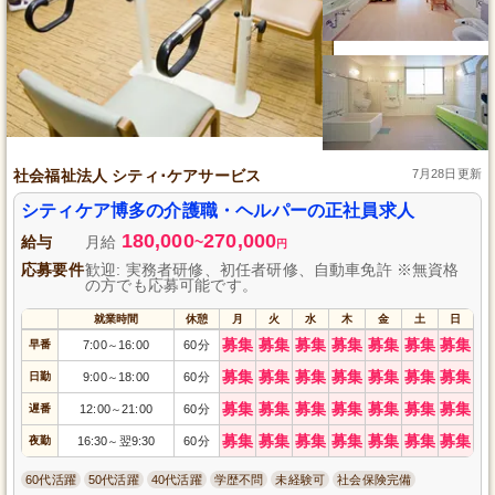
社会福祉法人 シティ･ケアサービス
7月28日更新
シティケア博多の介護職・ヘルパーの正社員求人
180,000
270,000
給与
月給
~
円
応募要件
歓迎: 実務者研修、初任者研修、自動車免許 ※無資格
の方でも応募可能です。
就業時間
休憩
月
火
水
木
金
土
日
募集
募集
募集
募集
募集
募集
募集
早番
7:00
16:00
60分
～
募集
募集
募集
募集
募集
募集
募集
日勤
9:00
18:00
60分
～
募集
募集
募集
募集
募集
募集
募集
遅番
12:00
21:00
60分
～
募集
募集
募集
募集
募集
募集
募集
夜勤
16:30
翌9:30
60分
～
60代活躍
50代活躍
40代活躍
学歴不問
未経験可
社会保険完備