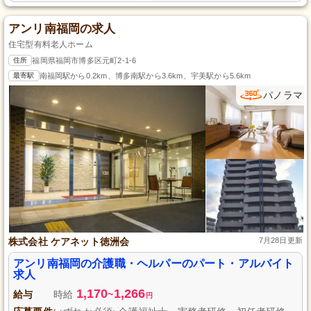
アンリ南福岡の求人
住宅型有料老人ホーム
住所
福岡県福岡市博多区元町2-1-6
最寄駅
南福岡駅から0.2km、博多南駅から3.6km、宇美駅から5.6km
パノラマ
株式会社 ケアネット徳洲会
7月28日更新
アンリ南福岡の介護職・ヘルパーのパート・アルバイト
求人
1,170
1,266
給与
時給
~
円