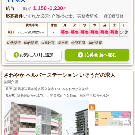
1,150
1,230
給与
時給
~
円
応募要件
いずれか必須: 介護福祉士、実務者研修、初任者研修
就業時間
休憩
月
火
水
木
金
土
日
募集
募集
募集
募集
募集
募集
定休
長日
7:00
20:00(2h〜)
-
～
60代活躍
50代活躍
未経験可
新卒可
学歴不問
40代活躍
応募画面へ進む
お気に入り
に
追加
さわやか ヘルパーステーション いそうだの求人
訪問介護
住所
福岡県福岡市博多区立花寺173-15さわやか立花館
最寄駅
雑餉隈駅から2.7km、宇美駅から3.5km、福岡空港駅から4.0km