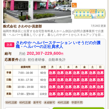
株式会社 さわやか倶楽部
7月28日更新
福岡市博多区に位置する住宅型有料老人ホーム併設の訪問介護事業所で介護
職・ヘルパーを募集しています。暮らしのサポートからスキルアップを目指
せる環境まで、安定した仕事を望む方には最適です。確定拠出年金制度や居
酒屋の社割制度など、働きやすさと生活を豊かにする待遇も充実していま
さわやか ヘルパーステーション いそうだの介護
急募
す。
職・ヘルパーの正社員求人
202,307
229,600
給与
月給
~
円
応募要件
必須: 初任者研修、自動車免許
就業時間
休憩
月
火
水
木
金
土
日
急募
急募
急募
急募
急募
急募
急募
早番
7:00
16:00
60分
～
急募
急募
急募
急募
急募
急募
急募
日勤
8:30
17:30
60分
～
急募
急募
急募
急募
急募
急募
急募
日勤
10:00
19:00
60分
～
急募
急募
急募
急募
急募
急募
急募
夜勤
17:00
翌9:00
119分
～
50代活躍
60代活躍
新卒可
未経験可
40代活躍
学歴不問