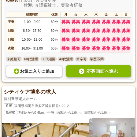
歓迎: 介護福祉士、実務者研修
就業時間
休憩
月
火
水
木
金
土
日
募集
募集
募集
募集
募集
募集
募集
早番
1:00
9:00
60分
～
募集
募集
募集
募集
募集
募集
募集
日勤
8:30
17:30
60分
～
募集
募集
募集
募集
募集
募集
募集
日勤
10:00
19:00
60分
～
募集
募集
募集
募集
募集
募集
募集
夜勤
16:00
翌1:00
60分
～
未経験可
60代活躍
50代活躍
40代活躍
新卒可
学歴不問
応募画面へ進む
お気に入り
に
追加
シティケア博多の求人
特別養護老人ホーム
住所
福岡県福岡市博多区博多駅前4-22-2
最寄駅
博多駅から0.6km、中洲川端駅から1.6km、薬院駅から1.6km