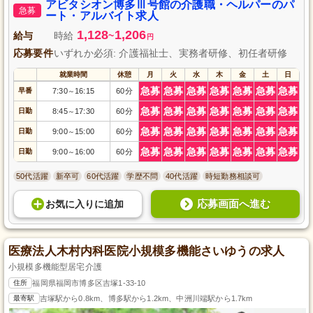
す。未経験の方も歓迎いたします。アットホームな職場で一緒に働きません
アビタシオン博多Ⅲ号館の介護職・ヘルパーのパ
急募
か？ご応募をお待ちしております。
ート・アルバイト求人
1,128
1,206
給与
時給
~
円
応募要件
いずれか必須: 介護福祉士、実務者研修、初任者研修
就業時間
休憩
月
火
水
木
金
土
日
急募
急募
急募
急募
急募
急募
急募
早番
7:30
16:15
60分
～
急募
急募
急募
急募
急募
急募
急募
日勤
8:45
17:30
60分
～
急募
急募
急募
急募
急募
急募
急募
日勤
9:00
15:00
60分
～
急募
急募
急募
急募
急募
急募
急募
日勤
9:00
16:00
60分
～
50代活躍
新卒可
60代活躍
学歴不問
40代活躍
時短勤務相談可
応募画面へ進む
お気に入り
に
追加
医療法人木村内科医院小規模多機能さいゆうの求人
小規模多機能型居宅介護
住所
福岡県福岡市博多区吉塚1-33-10
最寄駅
吉塚駅から0.8km、博多駅から1.2km、中洲川端駅から1.7km