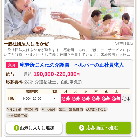
一般社団法人 はるかぜ
7月30日更新
一般社団法人はるかぜが運営する「宅老所こんね」では、デイサービスにお
いて介護職・ヘルパーとして働く仲間を募集しています。未経験者も大歓迎
です。お年寄りの生活を支えるやりがいのある仕事を通じて、成長と充実感
を感じながら働きませんか？正社員として安定した環境で、あなたの力を発
宅老所こんねの介護職・ヘルパーの正社員求人
急募
揮するチャンスです。応募お待ちしております。
190,000
220,000
給与
月給
~
円
応募要件
必須: 介護福祉士、自動車免許
就業時間
休憩
月
火
水
木
金
土
日
急募
急募
急募
急募
急募
急募
定休
日勤
9:00
18:00
-
～
50代活躍
学歴不問
40代活躍
髪型・髪色自由
残業ほぼなし
社会保険完備
応募画面へ進む
お気に入り
に
追加