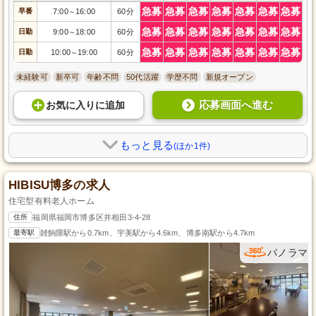
急募
急募
急募
急募
急募
急募
急募
早番
7:00
16:00
60分
～
急募
急募
急募
急募
急募
急募
急募
日勤
9:00
18:00
60分
～
急募
急募
急募
急募
急募
急募
急募
日勤
10:00
19:00
60分
～
未経験可
新卒可
年齢不問
50代活躍
学歴不問
新規オープン
応募画面へ進む
お気に入り
に
追加
もっと見る
(ほか1件)
HIBISU博多の求人
住宅型有料老人ホーム
住所
福岡県福岡市博多区井相田3-4-28
最寄駅
雑餉隈駅から0.7km、宇美駅から4.6km、博多南駅から4.7km
パノラマ