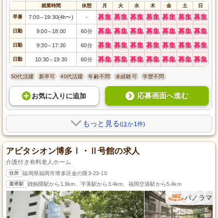
就業時間
休憩
月
火
水
木
金
土
日
募集
募集
募集
募集
募集
募集
募集
早番
7:00
19:30(4h〜)
-
～
募集
募集
募集
募集
募集
募集
募集
日勤
9:00
18:00
60分
～
募集
募集
募集
募集
募集
募集
募集
日勤
9:30
17:30
60分
～
募集
募集
募集
募集
募集
募集
募集
日勤
10:30
19:30
60分
～
50代活躍
新卒可
40代活躍
年齢不問
未経験可
学歴不問
応募画面へ進む
お気に入り
に
追加
もっと見る
(ほか1件)
アビタシオン博多Ⅰ・Ⅱ号館の求人
介護付き有料老人ホーム
住所
福岡県福岡市博多区金の隈3-23-10
最寄駅
雑餉隈駅から1.9km、宇美駅から3.4km、福岡空港駅から5.4km
パノラマ