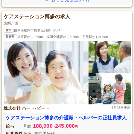
ケアステーション博多の求人
訪問介護
住所
福岡県福岡市博多区月隈3-23-4
最寄駅
笹原駅から2.6km、福岡空港駅から3.2km、宇美駅から4.5km
株式会社 ハート･ビート
7月28日更新
ケアステーション博多の介護職・ヘルパーの正社員求人
188,000
245,000
給与
月給
~
円
応募要件
必須: 初任者研修