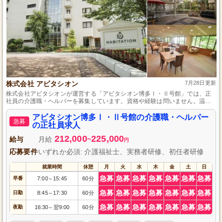
株式会社 アビタシオン
7月28日更新
株式会社アビタシオンが運営する「アビタシオン博多Ⅰ・Ⅱ号館」では、正
社員の介護職・ヘルパーを募集しています。資格や経験は問いません。温か
い雰囲気の中で、ご入居者様の生活を支えながら、自分自身も成長できる環
境です。充実したサポート体制と働きやすい職場で、新しいキャリアをスタ
アビタシオン博多Ⅰ・Ⅱ号館の介護職・ヘルパー
急募
ートしませんか？あなたのご応募をお待ちしております。
の正社員求人
212,000
225,000
給与
月給
~
円
応募要件
いずれか必須: 介護福祉士、実務者研修、初任者研修
就業時間
休憩
月
火
水
木
金
土
日
急募
急募
急募
急募
急募
急募
急募
早番
7:00
15:45
60分
～
急募
急募
急募
急募
急募
急募
急募
日勤
8:45
17:30
60分
～
急募
急募
急募
急募
急募
急募
急募
夜勤
16:30
翌9:00
60分
～