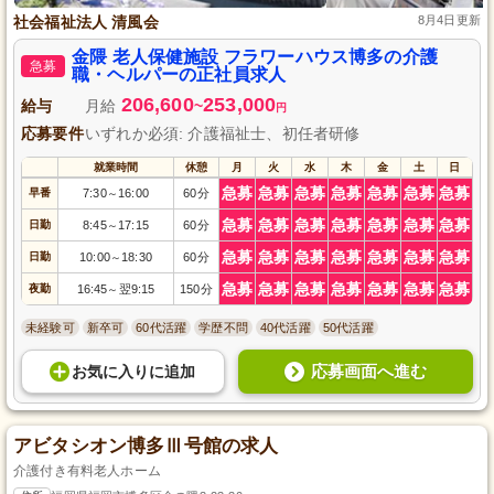
社会福祉法人 清風会
8月4日更新
金隈 老人保健施設 フラワーハウス博多の介護
急募
職・ヘルパーの正社員求人
206,600
253,000
給与
月給
~
円
応募要件
いずれか必須: 介護福祉士、初任者研修
就業時間
休憩
月
火
水
木
金
土
日
急募
急募
急募
急募
急募
急募
急募
早番
7:30
16:00
60分
～
急募
急募
急募
急募
急募
急募
急募
日勤
8:45
17:15
60分
～
急募
急募
急募
急募
急募
急募
急募
日勤
10:00
18:30
60分
～
急募
急募
急募
急募
急募
急募
急募
夜勤
16:45
翌9:15
150分
～
未経験可
新卒可
60代活躍
学歴不問
40代活躍
50代活躍
応募画面へ進む
お気に入り
に
追加
アビタシオン博多Ⅲ号館の求人
介護付き有料老人ホーム