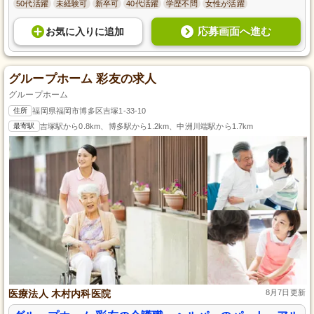
50代活躍
未経験可
新卒可
40代活躍
学歴不問
女性が活躍
応募画面へ進む
お気に入り
に
追加
グループホーム 彩友の求人
グループホーム
住所
福岡県福岡市博多区吉塚1-33-10
最寄駅
吉塚駅から0.8km、博多駅から1.2km、中洲川端駅から1.7km
医療法人 木村内科医院
8月7日更新