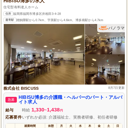
HIBISU博多の求人
住宅型有料老人ホーム
住所
福岡県福岡市博多区井相田3-4-28
最寄駅
雑餉隈駅から0.7km、宇美駅から4.6km、博多南駅から4.7km
パノラマ
株式会社 BISCUSS
8月7日更新
HIBISU博多の介護職・ヘルパーのパート・アルバ
急募
イト求人
1,330
1,438
給与
時給
~
円
応募要件
いずれか必須: 介護福祉士、実務者研修、初任者研修
就業時間
休憩
月
火
水
木
金
土
日