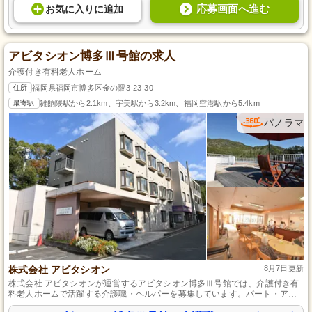
応募画面へ進む
お気に入り
に
追加
アビタシオン博多Ⅲ号館の求人
介護付き有料老人ホーム
住所
福岡県福岡市博多区金の隈3-23-30
最寄駅
雑餉隈駅から2.1km、宇美駅から3.2km、福岡空港駅から5.4km
パノラマ
株式会社 アビタシオン
8月7日更新
株式会社 アビタシオンが運営するアビタシオン博多Ⅲ号館では、介護付き有
料老人ホームで活躍する介護職・ヘルパーを募集しています。パート・アル
バイトとして、温かみのある環境でお年寄りの生活をサポートするお仕事で