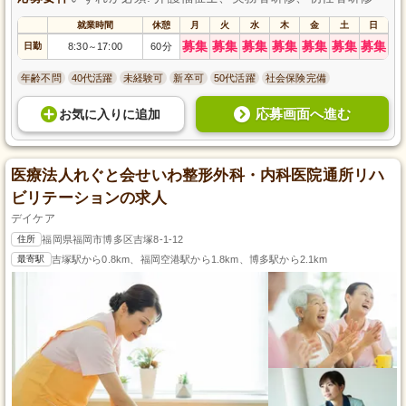
就業時間
休憩
月
火
水
木
金
土
日
募集
募集
募集
募集
募集
募集
募集
日勤
8:30
17:00
60分
～
年齢不問
40代活躍
未経験可
新卒可
50代活躍
社会保険完備
応募画面へ進む
お気に入り
に
追加
医療法人れぐと会せいわ整形外科・内科医院通所リハ
ビリテーションの求人
デイケア
住所
福岡県福岡市博多区吉塚8-1-12
最寄駅
吉塚駅から0.8km、福岡空港駅から1.8km、博多駅から2.1km