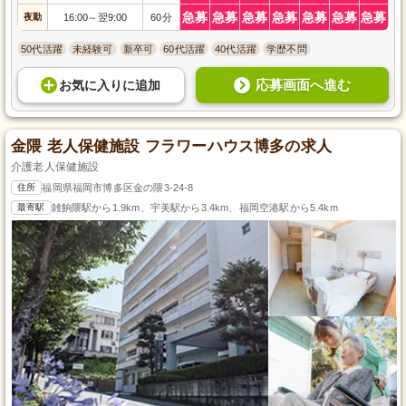
急募
急募
急募
急募
急募
急募
急募
夜勤
16:00
翌9:00
60分
～
50代活躍
未経験可
新卒可
60代活躍
40代活躍
学歴不問
応募画面へ進む
お気に入り
に
追加
金隈 老人保健施設 フラワーハウス博多の求人
介護老人保健施設
住所
福岡県福岡市博多区金の隈3-24-8
最寄駅
雑餉隈駅から1.9km、宇美駅から3.4km、福岡空港駅から5.4km