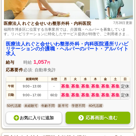
医療法人 れぐと会せいわ整形外科・内科医院
7月28日更新
福岡市博多区に位置する当事業所では、介護職・ヘルパーを募集していま
す。リハビリテーションに特化したサービス提供が特徴で、ご利用者さまの
自立支援に力を入れています。自動車免許さえあれば未経験から始められ、
育児休暇の取得実績もあり、仕事と家庭のバランスを大切にできる環境で
医療法人れぐと会せいわ整形外科・内科医院通所リハビ
す。
リテーションの介護職・ヘルパーのパート・アルバイト
求人
1,057
給与
時給
円
応募要件
必須: 自動車免許
就業時間
休憩
月
火
水
木
金
土
日
募集
募集
募集
募集
募集
募集
定休
午前
9:00
13:00
-
～
募集
募集
募集
募集
募集
募集
定休
日勤
9:00
17:00
60分
～
50代活躍
未経験可
年齢不問
新卒可
学歴不問
40代活躍
応募画面へ進む
お気に入り
に
追加