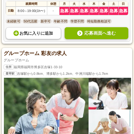
就業時間
休憩
月
火
水
木
金
土
日
急募
急募
急募
急募
急募
急募
急募
日勤
8:00
19:00(1h〜)
-
～
未経験可
50代活躍
新卒可
年齢不問
学歴不問
時短勤務相談可
応募画面へ進む
お気に入り
に
追加
グループホーム 彩友の求人
グループホーム
住所
福岡県福岡市博多区吉塚1-33-10
最寄駅
吉塚駅から0.8km、博多駅から1.2km、中洲川端駅から1.7km