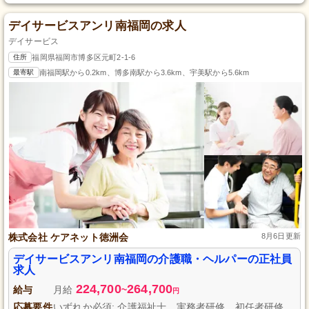
デイサービスアンリ南福岡の求人
デイサービス
住所
福岡県福岡市博多区元町2-1-6
最寄駅
南福岡駅から0.2km、博多南駅から3.6km、宇美駅から5.6km
株式会社 ケアネット徳洲会
8月6日更新
デイサービスアンリ南福岡の介護職・ヘルパーの正社員
求人
224,700
264,700
給与
月給
~
円
応募要件
いずれか必須: 介護福祉士、実務者研修、初任者研修