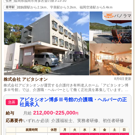
住所
福岡県福岡市博多区金の隈3-23-30
最寄駅
雑餉隈駅から2.1km、宇美駅から3.2km、福岡空港駅から5.4km
パノラマ
株式会社 アビタシオン
8月6日更新
株式会社アビタシオンが運営する介護付き有料老人ホーム「アビタシオン博
多Ⅲ号館」では、介護職・ヘルパーとして働く正社員を募集しています。私
たちと一緒に高齢者の安心と快適を支えるやりがいのある仕事に挑戦しませ
んか？福祉の現場に興味がある方のご応募をお待ちしています。経験や資格
アビタシオン博多Ⅲ号館の介護職・ヘルパーの正
急募
は問いません、一歩踏み出して新しいキャリアを築きましょう。
社員求人
212,000
225,000
給与
月給
~
円
応募要件
いずれか必須: 介護福祉士、実務者研修、初任者研修
就業時間
休憩
月
火
水
木
金
土
日