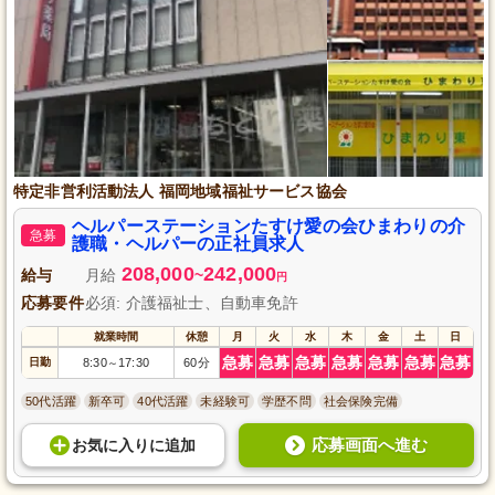
特定非営利活動法人 福岡地域福祉サービス協会
ヘルパーステーションたすけ愛の会ひまわりの介
急募
護職・ヘルパーの正社員求人
208,000
242,000
給与
月給
~
円
応募要件
必須: 介護福祉士、自動車免許
就業時間
休憩
月
火
水
木
金
土
日
急募
急募
急募
急募
急募
急募
急募
日勤
8:30
17:30
60分
～
50代活躍
新卒可
40代活躍
未経験可
学歴不問
社会保険完備
応募画面へ進む
お気に入り
に
追加