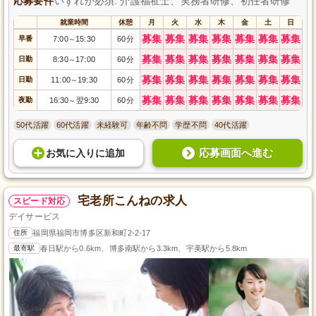
応募要件
いずれか必須: 介護福祉士、実務者研修、初任者研修
就業時間
休憩
月
火
水
木
金
土
日
募集
募集
募集
募集
募集
募集
募集
早番
7:00
15:30
60分
～
募集
募集
募集
募集
募集
募集
募集
日勤
8:30
17:00
60分
～
募集
募集
募集
募集
募集
募集
募集
日勤
11:00
19:30
60分
～
募集
募集
募集
募集
募集
募集
募集
夜勤
16:30
翌9:30
60分
～
50代活躍
60代活躍
未経験可
年齢不問
学歴不問
40代活躍
応募画面へ進む
お気に入り
に
追加
宅老所こんねの求人
スピード対応
デイサービス
住所
福岡県福岡市博多区新和町2-2-17
最寄駅
春日駅から0.6km、博多南駅から3.3km、宇美駅から5.8km