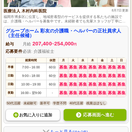
医療法人 木村内科医院
8月7日更新
福岡市博多区に位置し、地域密着型のサービスを提供する私たちの施設で
は、介護職・ヘルパーを募集中です。未経験者でも先輩スタッフが丁寧に指
導する環境で安心してキャリアをスタートでき、経験者はさらなるスキルア
ップを目指せます。地域に根ざし、ご利用者様の笑顔を支える仕事に、共に
グループホーム 彩友の介護職・ヘルパーの正社員求人
取り組んでみませんか。
（主任候補）
207,400
254,000
給与
月給
~
円
応募要件
必須: 介護福祉士
就業時間
休憩
月
火
水
木
金
土
日
募集
募集
募集
募集
募集
募集
募集
早番
7:00
16:00
60分
～
募集
募集
募集
募集
募集
募集
募集
日勤
9:00
18:00
60分
～
募集
募集
募集
募集
募集
募集
募集
日勤
10:00
19:00
60分
～
募集
募集
募集
募集
募集
募集
募集
夜勤
16:00
翌9:00
-
～
50代活躍
未経験可
新卒可
学歴不問
40代活躍
残業ほぼなし
応募画面へ進む
お気に入り
に
追加
もっと見る
(ほか1件)