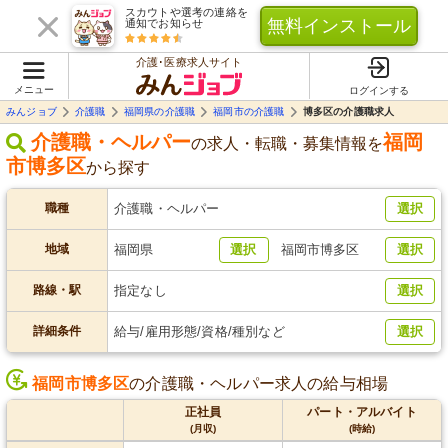
スカウトや選考の連絡を
無料インストール
通知でお知らせ
介護･医療求人サイト
メニュー
ログインする
みんジョブ
介護職
福岡県の介護職
福岡市の介護職
博多区の介護職求人
介護職・ヘルパー
福岡
の求人・転職・募集情報を
市博多区
から探す
職種
介護職・ヘルパー
選択
地域
福岡県
選択
福岡市博多区
選択
路線・駅
指定なし
選択
詳細条件
給与/雇用形態/資格/種別など
選択
福岡市博多区
の介護職・ヘルパー求人の給与相場
正社員
パート・アルバイト
(月収)
(時給)