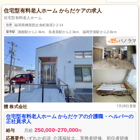
住宅型有料老人ホーム からだケアの求人
住宅型有料老人ホーム
住所
福岡県糟屋郡志免町南里2-2-14
最寄駅
酒殿駅から1.4km、長者原駅から2.3km、福岡空港駅から2.6km
パノラマ
體 株式会社
7月28日更新
住宅型有料老人ホーム からだケアの介護職・ヘルパーの
正社員求人
250,000
270,000
給与
月給
~
円
応募要件
いずれか必須: 介護福祉士、実務者研修、初任者研修