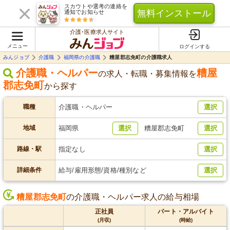
スカウトや選考の連絡を
無料インストール
通知でお知らせ
介護･医療求人サイト
メニュー
ログインする
みんジョブ
介護職
福岡県の介護職
糟屋郡志免町の介護職求人
介護職・ヘルパー
糟屋
の求人・転職・募集情報を
郡志免町
から探す
職種
介護職・ヘルパー
選択
地域
福岡県
選択
糟屋郡志免町
選択
路線・駅
指定なし
選択
詳細条件
給与/雇用形態/資格/種別など
選択
糟屋郡志免町
の介護職・ヘルパー求人の給与相場
正社員
パート・アルバイト
(月収)
(時給)