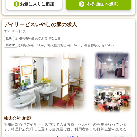
応募画面へ進む
お気に入り
に
追加
デイサービスいやしの家の求人
デイサービス
住所
福岡県糟屋郡志免町別府2-1-8
最寄駅
原町駅から1.3km、福岡空港駅から1.5km、長者原駅から1.9km
株式会社 相即
認知症対応型デイサービス施設での介護職・ヘルパーの募集を行っていま
す。糟屋郡志免町に位置する当施設では、利用者さまの日常生活を支える大
切な役割を担っていただきます。資格をお持ちであれば経験は問いません。