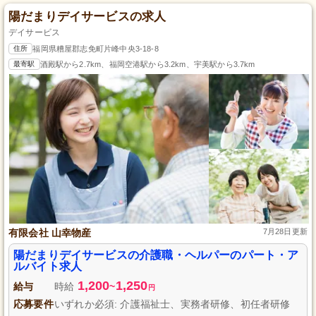
陽だまりデイサービスの求人
デイサービス
住所
福岡県糟屋郡志免町片峰中央3-18-8
最寄駅
酒殿駅から2.7km、福岡空港駅から3.2km、宇美駅から3.7km
有限会社 山幸物産
7月28日更新
陽だまりデイサービスの介護職・ヘルパーのパート・ア
ルバイト求人
1,200
1,250
給与
時給
~
円
応募要件
いずれか必須: 介護福祉士、実務者研修、初任者研修