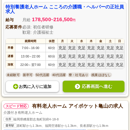
助はもちろん、生活支援やレクリエーション活動を通じて、精神的なケアに
も力を入れていただけます。初任者研修をお持ちで、実務経験2年以上の方を
特別養護老人ホーム こころの介護職・ヘルパーの正社員
求めています。ご応募お待ちしています。
求人
178,500
216,500
給与
月給
~
円
応募要件
必須: 初任者研修
歓迎: 介護福祉士
就業時間
休憩
月
火
水
木
金
土
日
充足
充足
充足
充足
充足
充足
充足
早番
7:00
16:00
60分
～
充足
充足
充足
充足
充足
充足
充足
遅番
13:00
22:00
60分
～
充足
充足
充足
充足
充足
充足
充足
深夜
22:00
翌7:00
60分
～
未経験可
新卒可
50代活躍
40代活躍
寮・社宅あり
残業ほぼなし
応募画面へ進む
お気に入り
に
追加
有料老人ホーム アイポケット亀山の求人
スピード対応
介護付き有料老人ホーム
住所
福岡県糟屋郡志免町別府4-18-8
最寄駅
原町駅から1.3km、福岡空港駅から1.3km、長者原駅から1.9km