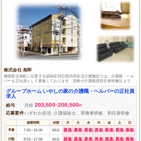
株式会社 相即
糟屋郡志免町に位置する認知症対応型共同生活介護施設では、介護職・ヘル
パーを正社員として募集しております。資格が介護職員初任者研修以上であ
れば、毎月の研修でしっかりと介護の知識を深め、経験の浅い方でも安心し
てスタートできます。地域に根ざしたあたたかいケアを提供する私たちと一
グループホーム いやしの家の介護職・ヘルパーの正社員
緒に、ご利用者さま一人ひとりに寄り添った介護を行いませんか。
求人
203,500
208,500
給与
月給
~
円
応募要件
いずれか必須: 介護福祉士、実務者研修、初任者研修
就業時間
休憩
月
火
水
木
金
土
日
募集
募集
募集
募集
募集
募集
募集
早番
7:30
16:00
60分
～
募集
募集
募集
募集
募集
募集
募集
日勤
8:30
17:00
60分
～