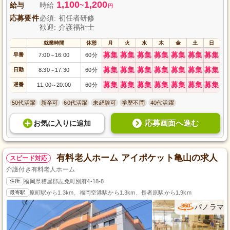
1,100
1,200
給与
時給
~
円
応募要件
必須: 初任者研修
歓迎: 介護福祉士
就業時間
休憩
月
火
水
木
金
土
日
募集
募集
募集
募集
募集
募集
募集
早番
7:00
16:00
60分
～
募集
募集
募集
募集
募集
募集
募集
日勤
8:30
17:30
60分
～
募集
募集
募集
募集
募集
募集
募集
遅番
11:00
20:00
60分
～
50代活躍
新卒可
60代活躍
未経験可
学歴不問
40代活躍
応募画面へ進む
お気に入り
に
追加
有料老人ホーム アイポケット亀山の求人
スピード対応
介護付き有料老人ホーム
住所
福岡県糟屋郡志免町別府4-18-8
最寄駅
原町駅から1.3km、福岡空港駅から1.3km、長者原駅から1.9km
パノラマ