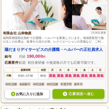
有限会社 山幸物産
7月30日更新
福岡県糟屋郡志免町で介護職・ヘルパーを募集しています。地域密着型で働
けるこの仕事は、食事や入浴の介助、レクリエーションの実施など、ご利用
者さまの生活をサポートするやりがいのある業務です。無資格・未経験者も
応募可能で、資格を持つ方は特に歓迎します。勤務時間は日勤のみで、月8日
陽だまりデイサービスの介護職・ヘルパーの正社員求人
の休みがあります。マイカー通勤もでき、通勤もラクラクです。
190,000
給与
月給
円
応募要件
歓迎: 初任者研修 ※無資格の方でも応募可能です。
就業時間
休憩
月
火
水
木
金
土
日
募集
募集
募集
募集
募集
募集
募集
日勤
8:30
17:00
60分
～
50代活躍
未経験可
40代活躍
60代活躍
学歴不問
新卒可
応募画面へ進む
お気に入り
に
追加