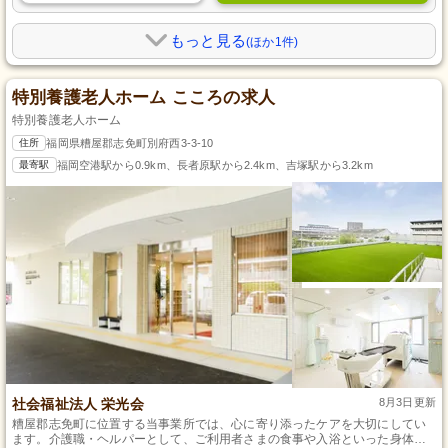
もっと見る
(ほか1件)
特別養護老人ホーム こころの求人
特別養護老人ホーム
住所
福岡県糟屋郡志免町別府西3-3-10
最寄駅
福岡空港駅から0.9km、長者原駅から2.4km、吉塚駅から3.2km
社会福祉法人 栄光会
8月3日更新
糟屋郡志免町に位置する当事業所では、心に寄り添ったケアを大切にしてい
ます。介護職・ヘルパーとして、ご利用者さまの食事や入浴といった身体介