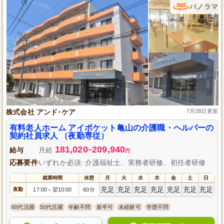
パノラマ
株式会社 アンド･ケア
7月28日更新
有料老人ホーム アイポケット亀山の介護職・ヘルパーの
契約社員求人 （夜勤専従）
181,020
209,940
給与
月給
~
円
応募要件
いずれか必須: 介護福祉士、実務者研修、初任者研修
就業時間
休憩
月
火
水
木
金
土
日
充足
充足
充足
充足
充足
充足
充足
夜勤
17:00
翌10:00
60分
～
60代活躍
50代活躍
年齢不問
新卒可
未経験可
学歴不問