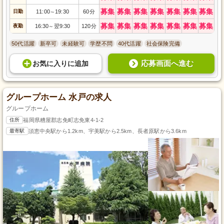
募集
募集
募集
募集
募集
募集
募集
日勤
11:00
19:30
60分
～
募集
募集
募集
募集
募集
募集
募集
夜勤
16:30
翌9:30
120分
～
50代活躍
新卒可
未経験可
学歴不問
40代活躍
社会保険完備
応募画面へ進む
お気に入り
に
追加
グループホーム 水戸の求人
グループホーム
住所
福岡県糟屋郡志免町志免東4-1-2
最寄駅
須恵中央駅から1.2km、宇美駅から2.5km、長者原駅から3.6km