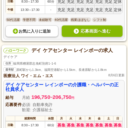
充足
充足
充足
充足
充足
充足
定休
日勤
8:30
17:30
60分
～
充足
充足
充足
充足
充足
充足
定休
午後
13:30
17:30
-
～
50代活躍
学歴不問
未経験可
40代活躍
残業ほぼなし
シフト制
応募画面へ進む
お気に入り
に
追加
デイ ケアセンター レインボーの求人
ハローワーク
デイケア
住所
福岡県糟屋郡志免町別府1-1-6
最寄駅
原町駅から1.3km、福岡空港駅から1.5km、長者原駅から1.8km
医療法人 ワイ・エム・エス
8月6日更新
デイ ケアセンター レインボーの介護職・ヘルパーの正
社員求人
196,750
206,750
給与
月給
~
円
応募要件
必須: 自動車免許
歓迎: 介護福祉士
就業時間
休憩
月
火
水
木
金
土
日
募集
募集
募集
募集
募集
募集
募集
日勤
8:30
17:30
60分
～