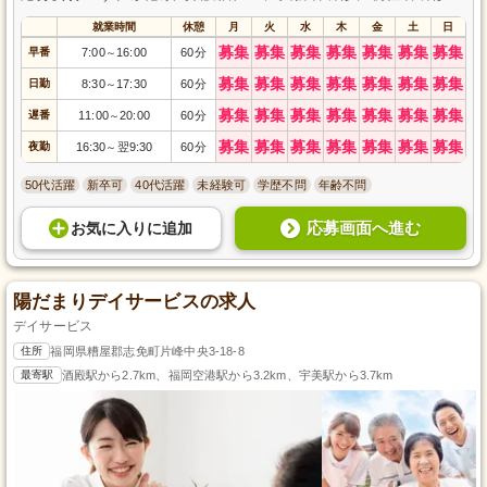
就業時間
休憩
月
火
水
木
金
土
日
募集
募集
募集
募集
募集
募集
募集
早番
7:00
16:00
60分
～
募集
募集
募集
募集
募集
募集
募集
日勤
8:30
17:30
60分
～
募集
募集
募集
募集
募集
募集
募集
遅番
11:00
20:00
60分
～
募集
募集
募集
募集
募集
募集
募集
夜勤
16:30
翌9:30
60分
～
50代活躍
新卒可
40代活躍
未経験可
学歴不問
年齢不問
応募画面へ進む
お気に入り
に
追加
陽だまりデイサービスの求人
デイサービス
住所
福岡県糟屋郡志免町片峰中央3-18-8
最寄駅
酒殿駅から2.7km、福岡空港駅から3.2km、宇美駅から3.7km