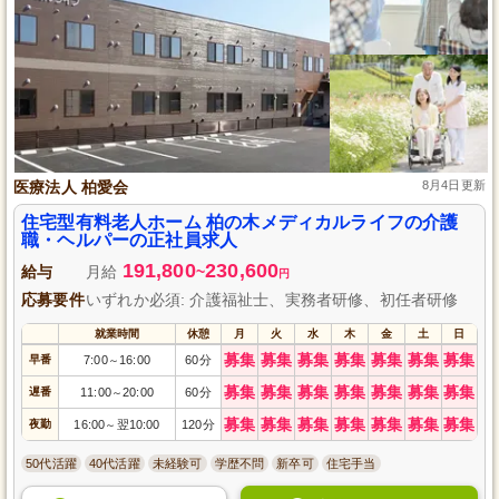
医療法人 柏愛会
8月4日更新
住宅型有料老人ホーム 柏の木メディカルライフの介護
職・ヘルパーの正社員求人
191,800
230,600
給与
月給
~
円
応募要件
いずれか必須: 介護福祉士、実務者研修、初任者研修
就業時間
休憩
月
火
水
木
金
土
日
募集
募集
募集
募集
募集
募集
募集
早番
7:00
16:00
60分
～
募集
募集
募集
募集
募集
募集
募集
遅番
11:00
20:00
60分
～
募集
募集
募集
募集
募集
募集
募集
夜勤
16:00
翌10:00
120分
～
50代活躍
40代活躍
未経験可
学歴不問
新卒可
住宅手当