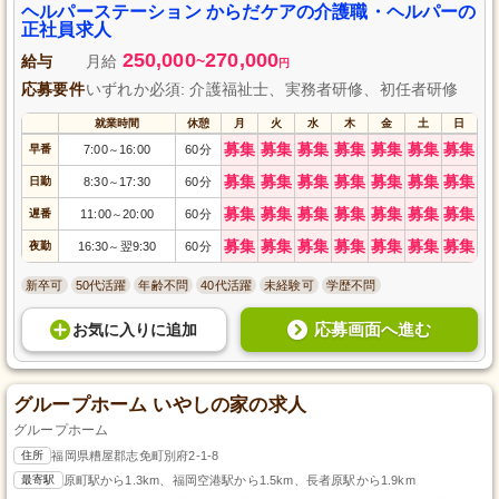
ヘルパーステーション からだケアの介護職・ヘルパーの
正社員求人
250,000
270,000
給与
月給
~
円
応募要件
いずれか必須: 介護福祉士、実務者研修、初任者研修
就業時間
休憩
月
火
水
木
金
土
日
募集
募集
募集
募集
募集
募集
募集
早番
7:00
16:00
60分
～
募集
募集
募集
募集
募集
募集
募集
日勤
8:30
17:30
60分
～
募集
募集
募集
募集
募集
募集
募集
遅番
11:00
20:00
60分
～
募集
募集
募集
募集
募集
募集
募集
夜勤
16:30
翌9:30
60分
～
新卒可
50代活躍
年齢不問
40代活躍
未経験可
学歴不問
応募画面へ進む
お気に入り
に
追加
グループホーム いやしの家の求人
グループホーム
住所
福岡県糟屋郡志免町別府2-1-8
最寄駅
原町駅から1.3km、福岡空港駅から1.5km、長者原駅から1.9km