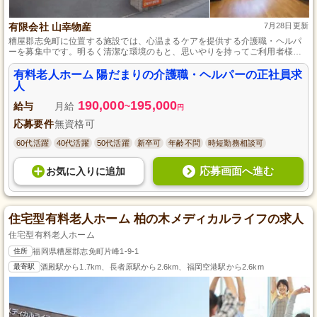
有限会社 山幸物産
7月28日更新
糟屋郡志免町に位置する施設では、心温まるケアを提供する介護職・ヘルパ
ーを募集中です。明るく清潔な環境のもと、思いやりを持ってご利用者様に
寄り添うことができます。24時間体制での医療連携があり、緊急時も安心し
て対応可能。未経験者やブランクがある方でも、丁寧な研修でサポートがあ
有料老人ホーム 陽だまりの介護職・ヘルパーの正社員求
りますから、安心してスタートできます。福岡空港駅から車で10分とアクセ
人
スも良好です。
190,000
195,000
給与
月給
~
円
応募要件
無資格可
60代活躍
40代活躍
50代活躍
新卒可
年齢不問
時短勤務相談可
応募画面へ進む
お気に入り
に
追加
住宅型有料老人ホーム 柏の木メディカルライフの求人
住宅型有料老人ホーム
住所
福岡県糟屋郡志免町片峰1-9-1
最寄駅
酒殿駅から1.7km、長者原駅から2.6km、福岡空港駅から2.6km