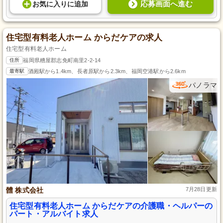
応募画面へ進む
お気に入り
に
追加
住宅型有料老人ホーム からだケアの求人
住宅型有料老人ホーム
住所
福岡県糟屋郡志免町南里2-2-14
最寄駅
酒殿駅から1.4km、長者原駅から2.3km、福岡空港駅から2.6km
パノラマ
體 株式会社
7月28日更新
住宅型有料老人ホーム からだケアの介護職・ヘルパーの
パート・アルバイト求人