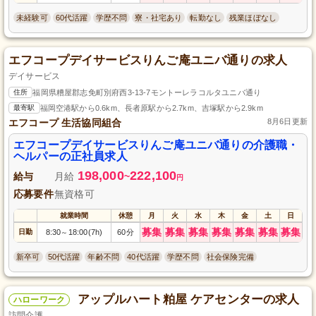
未経験可
60代活躍
学歴不問
寮・社宅あり
転勤なし
残業ほぼなし
エフコープデイサービスりんご庵ユニバ通りの求人
デイサービス
住所
福岡県糟屋郡志免町別府西3-13-7モントーレラコルタユニバ通り
最寄駅
福岡空港駅から0.6km、長者原駅から2.7km、吉塚駅から2.9km
エフコープ 生活協同組合
8月6日更新
エフコープデイサービスりんご庵ユニバ通りの介護職・
ヘルパーの正社員求人
198,000
222,100
給与
月給
~
円
応募要件
無資格可
就業時間
休憩
月
火
水
木
金
土
日
募集
募集
募集
募集
募集
募集
募集
日勤
8:30
18:00(7h)
60分
～
新卒可
50代活躍
年齢不問
40代活躍
学歴不問
社会保険完備
アップルハート粕屋 ケアセンターの求人
ハローワーク
訪問介護