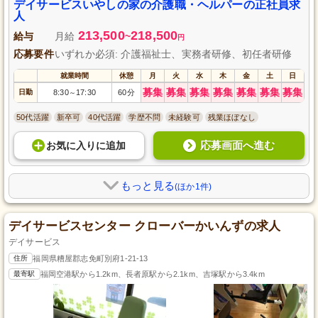
初心者でも安心してスタートできる環境と丁寧な指導体制が整っており、キ
デイサービスいやしの家の介護職・ヘルパーの正社員求
ャリアアップも目指せます。また、託児施設や車通勤の可否、充実した手当
人
制度も魅力です。
213,500
218,500
給与
月給
~
円
応募要件
いずれか必須: 介護福祉士、実務者研修、初任者研修
就業時間
休憩
月
火
水
木
金
土
日
募集
募集
募集
募集
募集
募集
募集
日勤
8:30
17:30
60分
～
50代活躍
新卒可
40代活躍
学歴不問
未経験可
残業ほぼなし
応募画面へ進む
お気に入り
に
追加
もっと見る
(ほか1件)
デイサービスセンター クローバーかいんずの求人
デイサービス
住所
福岡県糟屋郡志免町別府1-21-13
最寄駅
福岡空港駅から1.2km、長者原駅から2.1km、吉塚駅から3.4km