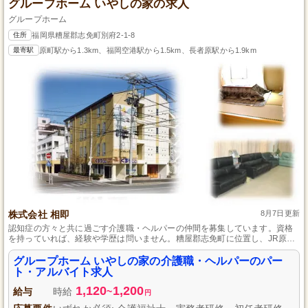
グループホーム いやしの家の求人
グループホーム
住所
福岡県糟屋郡志免町別府2-1-8
最寄駅
原町駅から1.3km、福岡空港駅から1.5km、長者原駅から1.9km
株式会社 相即
8月7日更新
認知症の方々と共に過ごす介護職・ヘルパーの仲間を募集しています。資格
を持っていれば、経験や学歴は問いません。糟屋郡志免町に位置し、JR原町
駅から徒歩22分の場所にあるため、通勤しやすく、マイカー通勤も可能で
す。時給は実力に応じて昇給があり、通勤手当も支給されるので安心して働
グループホーム いやしの家の介護職・ヘルパーのパー
けます。
ト・アルバイト求人
1,120
1,200
給与
時給
~
円