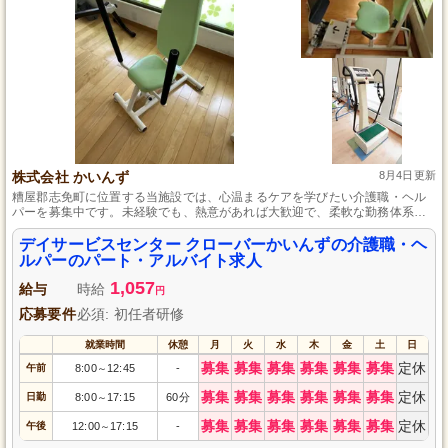
株式会社 かいんず
8月4日更新
糟屋郡志免町に位置する当施設では、心温まるケアを学びたい介護職・ヘル
パーを募集中です。未経験でも、熱意があれば大歓迎で、柔軟な勤務体系に
より、プライベートとのバランスを保ちながら成長できる環境が整っていま
す。笑顔あふれる職場で、あなたも人としての温かさを深めませんか。
デイサービスセンター クローバーかいんずの介護職・ヘ
ルパーのパート・アルバイト求人
1,057
給与
時給
円
応募要件
必須: 初任者研修
就業時間
休憩
月
火
水
木
金
土
日
募集
募集
募集
募集
募集
募集
定休
午前
8:00
12:45
-
～
募集
募集
募集
募集
募集
募集
定休
日勤
8:00
17:15
60分
～
募集
募集
募集
募集
募集
募集
定休
午後
12:00
17:15
-
～