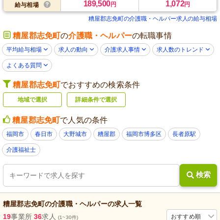
189,500
1,072
円
円
給与相場
糟屋郡志免町の介護職・ヘルパー求人の給与相場
糟屋郡志免町
の
介護職・ヘルパー
の転職事情
平均給与相場
求人の動向
介護求人事情
求人数のトレンド
よくある質問
糟屋郡志免町
でおすすめの検索条件
地域で選択
詳細条件で選択
糟屋郡志免町
で人気の条件
福岡市
春日市
大野城市
糟屋郡
福岡市博多区
長者原駅
介護福祉士
検索
糟屋郡志免町
の
介護職・ヘルパー
の求人一覧
19
事業所
36
求人
おすすめ順
(1~30件)