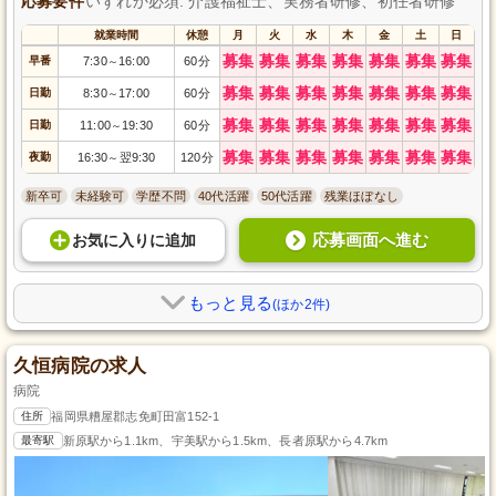
応募要件
いずれか必須: 介護福祉士、実務者研修、初任者研修
就業時間
休憩
月
火
水
木
金
土
日
募集
募集
募集
募集
募集
募集
募集
早番
7:30
16:00
60分
～
募集
募集
募集
募集
募集
募集
募集
日勤
8:30
17:00
60分
～
募集
募集
募集
募集
募集
募集
募集
日勤
11:00
19:30
60分
～
募集
募集
募集
募集
募集
募集
募集
夜勤
16:30
翌9:30
120分
～
新卒可
未経験可
学歴不問
40代活躍
50代活躍
残業ほぼなし
応募画面へ進む
お気に入り
に
追加
もっと見る
(ほか2件)
久恒病院の求人
病院
住所
福岡県糟屋郡志免町田富152-1
最寄駅
新原駅から1.1km、宇美駅から1.5km、長者原駅から4.7km