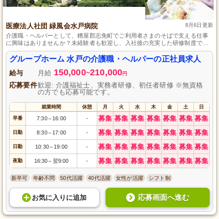
医療法人社団 緑風会水戸病院
8月6日更新
介護職・ヘルパーとして、糟屋郡志免町でご利用者さまのそばで支える仕事
に興味はありませんか？未経験者も歓迎し、入社後の充実した研修制度で一
人前に育てます。ユニットケア方式を取り入れており、定員9名の小規模な環
境で、ご利用者さま一人ひとりとしっかり向き合える点が魅力です。
グループホーム 水戸の介護職・ヘルパーの正社員求人
150,000
210,000
給与
月給
~
円
応募要件
歓迎: 介護福祉士、実務者研修、初任者研修 ※無資格
の方でも応募可能です。
就業時間
休憩
月
火
水
木
金
土
日
募集
募集
募集
募集
募集
募集
募集
早番
7:30
16:00
-
～
募集
募集
募集
募集
募集
募集
募集
日勤
8:30
17:00
-
～
募集
募集
募集
募集
募集
募集
募集
日勤
10:30
19:00
-
～
募集
募集
募集
募集
募集
募集
募集
夜勤
16:30
翌9:00
-
～
新卒可
年齢不問
50代活躍
40代活躍
女性が活躍
シフト制
応募画面へ進む
お気に入り
に
追加