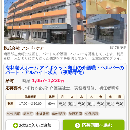
株式会社 アンド･ケア
8月7日更新
糟屋郡志免町に位置し、パートの介護職・ヘルパーを募集しています。利用
者様一人ひとりに寄り添った個別ケアを提供しており、全室個室でプライバ
シーに配慮した環境下、安心できる特殊浴槽なども整備しています。幅広い
世代のスタッフが活躍中で、マイカーやバイク、バスでのアクセスも良好で
有料老人ホーム アイポケット亀山の介護職・ヘルパーの
す。あなたもチームの一員として、利用者様のサポートをしませんか。
パート・アルバイト求人 （夜勤専従）
1,057
1,230
給与
時給
~
円
応募要件
いずれか必須: 介護福祉士、実務者研修、初任者研修
就業時間
休憩
月
火
水
木
金
土
日
充足
充足
充足
充足
充足
充足
充足
夜勤
17:00
翌10:00
60分
～
60代活躍
新卒可
未経験可
50代活躍
学歴不問
40代活躍
応募画面へ進む
お気に入り
に
追加