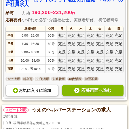
を取りながら、入浴、排泄、食事の介助などを行います。残業が少なくプラ
正社員求人
イベートも充実させられる職場です。
190,200
231,200
給与
月給
~
円
応募要件
いずれか必須: 介護福祉士、実務者研修、初任者研修
就業時間
休憩
月
火
水
木
金
土
日
充足
充足
充足
充足
充足
充足
充足
早番
6:00
15:00
60分
～
充足
充足
充足
充足
充足
充足
充足
早番
7:30
16:30
60分
～
充足
充足
充足
充足
充足
充足
充足
日勤
9:00
18:00
60分
～
充足
充足
充足
充足
充足
充足
充足
日勤
10:00
19:00
60分
～
充足
充足
充足
充足
充足
充足
充足
夜勤
17:00
翌10:00
60分
～
50代活躍
新卒可
60代活躍
未経験可
40代活躍
学歴不問
応募画面へ進む
お気に入り
に
追加
うえのヘルパーステーションの求人
スピード対応
訪問介護
住所
福岡県糟屋郡志免町志免2-10-20