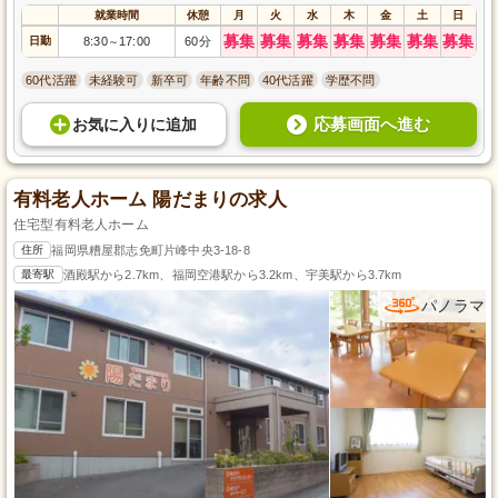
就業時間
休憩
月
火
水
木
金
土
日
募集
募集
募集
募集
募集
募集
募集
日勤
8:30
17:00
60分
～
60代活躍
未経験可
新卒可
年齢不問
40代活躍
学歴不問
応募画面へ進む
お気に入り
に
追加
有料老人ホーム 陽だまりの求人
住宅型有料老人ホーム
住所
福岡県糟屋郡志免町片峰中央3-18-8
最寄駅
酒殿駅から2.7km、福岡空港駅から3.2km、宇美駅から3.7km
パノラマ