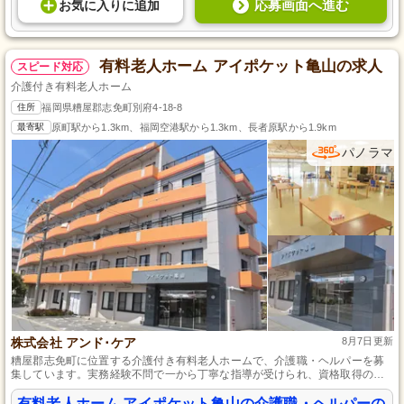
応募画面へ進む
お気に入り
に
追加
有料老人ホーム アイポケット亀山の求人
スピード対応
介護付き有料老人ホーム
住所
福岡県糟屋郡志免町別府4-18-8
最寄駅
原町駅から1.3km、福岡空港駅から1.3km、長者原駅から1.9km
パノラマ
株式会社 アンド･ケア
8月7日更新
糟屋郡志免町に位置する介護付き有料老人ホームで、介護職・ヘルパーを募
集しています。実務経験不問で一から丁寧な指導が受けられ、資格取得の支
援も充実しており、スキルアップを目指しながら働ける環境です。定員57名
のコミュニティーで、利用者さま一人ひとりとじっくりコミュニケーション
有料老人ホーム アイポケット亀山の介護職・ヘルパーの