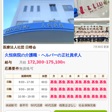
医療法人社団 日晴会
7月30日更新
久恒病院の介護職・ヘルパーの正社員求人
172,300
175,100
給与
月給
~
円
応募要件
無資格可
就業時間
休憩
月
火
水
木
金
土
日
募集
募集
募集
募集
募集
募集
募集
日勤
8:00
17:00
60分
～
募集
募集
募集
募集
募集
募集
募集
日勤
9:00
18:00
60分
～
募集
募集
募集
募集
募集
募集
募集
日勤
10:00
19:00
60分
～
未経験可
新卒可
50代活躍
40代活躍
残業ほぼなし
社会保険完備