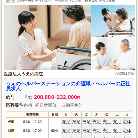
最寄駅
須恵中央駅から1.6km、宇美駅から2.8km、長者原駅から3.5km
医療法人うえの病院
7月28日更新
うえのヘルパーステーションの介護職・ヘルパーの正社
員求人
208,880
232,000
給与
月給
~
円
応募要件
必須: 初任者研修、自動車免許
就業時間
休憩
月
火
水
木
金
土
日
充足
充足
充足
充足
充足
充足
定休
午前
8:30
12:30
-
～
充足
充足
充足
充足
充足
充足
定休
日勤
8:30
17:00
60分
～