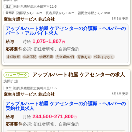
住所
福岡県糟屋郡志免町南里11-5
最寄駅
酒殿駅から1.3km、長者原駅から2.3km、福岡空港駅から2.7km
麻生介護サービス 株式会社
8月6日更新
アップルハート粕屋 ケアセンターの介護職・ヘルパーの
パート・アルバイト求人
1,075
1,807
給与
時給
~
円
応募要件
必須: 初任者研修、自動車免許
未経験可
年齢不問
学歴不問
完全週休2日
育休あり
残業ほぼなし
アップルハート粕屋 ケアセンターの求人
ハローワーク
訪問介護
住所
福岡県糟屋郡志免町南里11-5
麻生介護サービス 株式会社
8月6日更新
アップルハート粕屋 ケアセンターの介護職・ヘルパーの
契約社員求人
234,500
271,800
給与
月給
~
円
応募要件
必須: 初任者研修、自動車免許