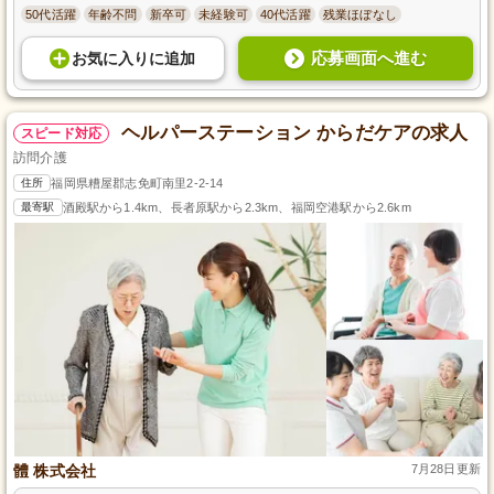
50代活躍
年齢不問
新卒可
未経験可
40代活躍
残業ほぼなし
応募画面へ進む
お気に入り
に
追加
ヘルパーステーション からだケアの求人
スピード対応
訪問介護
住所
福岡県糟屋郡志免町南里2-2-14
最寄駅
酒殿駅から1.4km、長者原駅から2.3km、福岡空港駅から2.6km
體 株式会社
7月28日更新