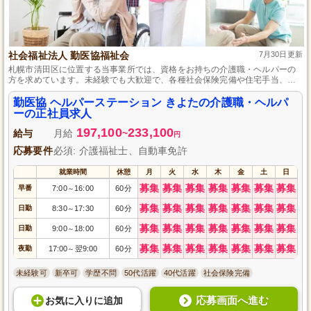
社会福祉法人 勤医協福祉会
7月30日更新
札幌市清田区に位置する当事業所では、資格をお持ちの介護職・ヘルパーの
方を求めています。未経験でも大歓迎で、各種社会保険完備や住宅手当、扶
養手当など充実した福利厚生を用意しており、働きながらスキルアップも目
指せます。プライベートを大切にしながら、地域密着であたたかなケアを実
勤医協 ヘルパーステーション きよたの介護職・ヘルパ
践しませんか。
ーの正社員求人
197,100
233,100
給与
月給
~
円
応募要件
必須: 介護福祉士、自動車免許
就業時間
休憩
月
火
水
木
金
土
日
募集
募集
募集
募集
募集
募集
募集
早番
7:00
16:00
60分
～
募集
募集
募集
募集
募集
募集
募集
日勤
8:30
17:30
60分
～
募集
募集
募集
募集
募集
募集
募集
日勤
9:00
18:00
60分
～
募集
募集
募集
募集
募集
募集
募集
夜勤
17:00
翌9:00
60分
～
未経験可
新卒可
学歴不問
50代活躍
40代活躍
社会保険完備
応募画面へ進む
お気に入り
に
追加