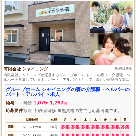
有限会社 シャイニング
8月6日更新
有限会社シャイニングが運営するグループホーム トトロの森で、介護職・ヘ
ルパーを募集しています。パート・アルバイトとして、温かい家庭的な雰囲
気の中で、ご利用者様の日常をサポートするお仕事です。経験や資格は問い
ません。未経験の方も大歓迎です！一緒に素敵な時間を提供しませんか？応
グループホーム シャイニングの森の介護職・ヘルパーの
募お待ちしています。
パート・アルバイト求人
1,075
1,260
給与
時給
~
円
応募要件
歓迎: 初任者研修 ※無資格の方でも応募可能です。
就業時間
休憩
月
火
水
木
金
土
日
募集
募集
募集
募集
募集
募集
募集
日勤
8:00
17:00
60分
～
募集
募集
募集
募集
募集
募集
募集
日勤
9:00
18:00
60分
～