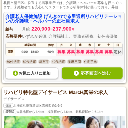
札幌市清田区に位置する当事業所では、介護職・ヘルパーの募集を行ってい
ます。未経験者でも安心してスタートできる研修体制が整っており、昇給や
賞与、夜勤手当など待遇面も充実しています。初任者研修を修了している方
であれば、専門職としてのキャリアを築きながら、利用者さまの笑顔を支え
介護老人保健施設 げんきのでる里通所リハビリテーショ
るやりがいのある仕事です。地下鉄福住駅から送迎バスも出ているため、通
ンの介護職・ヘルパーの正社員求人
勤も便利です。
220,900
237,900
給与
月給
~
円
応募要件
いずれか必須: 介護福祉士、実務者研修、初任者研修
就業時間
休憩
月
火
水
木
金
土
日
募集
募集
募集
募集
募集
募集
定休
日勤
9:00
18:00
60分
～
60代活躍
50代活躍
新卒可
40代活躍
学歴不問
住宅手当
応募画面へ進む
お気に入り
に
追加
リハビリ特化型デイサービス MarcH真栄の求人
デイサービス
住所
北海道札幌市清田区真栄四条1-1-5
最寄駅
大谷地駅から4.4km、福住駅から4.6km、新札幌駅から6.1km