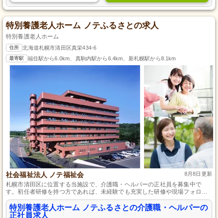
特別養護老人ホーム ノテふるさとの求人
特別養護老人ホーム
住所
北海道札幌市清田区真栄434-6
最寄駅
福住駅から6.0km、真駒内駅から6.4km、新札幌駅から8.1km
社会福祉法人 ノテ福祉会
8月8日更新
札幌市清田区に位置する当施設で、介護職・ヘルパーの正社員を募集中で
す。初任者研修を持つ方であれば、未経験でも充実した研修や現場フォロー
体制があるため安心してスタートできます。家庭的な雰囲気で生活援助に注
力し、地域社会で安心して暮らせる支援を行っています。退職金制度も整っ
特別養護老人ホーム ノテふるさとの介護職・ヘルパーの
ており、長期的なキャリアを築きたい方におすすめです。
正社員求人