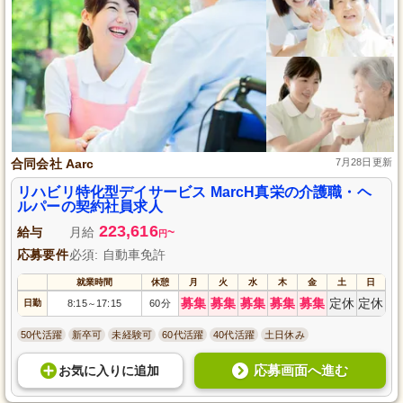
合同会社 Aarc
7月28日更新
リハビリ特化型デイサービス MarcH真栄の介護職・ヘ
ルパーの契約社員求人
223,616
給与
月給
~
円
応募要件
必須: 自動車免許
就業時間
休憩
月
火
水
木
金
土
日
募集
募集
募集
募集
募集
定休
定休
日勤
8:15
17:15
60分
～
50代活躍
新卒可
未経験可
60代活躍
40代活躍
土日休み
応募画面へ進む
お気に入り
に
追加