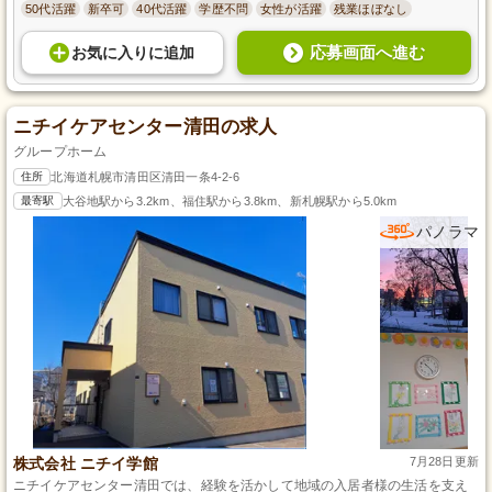
50代活躍
新卒可
40代活躍
学歴不問
女性が活躍
残業ほぼなし
応募画面へ進む
お気に入り
に
追加
ニチイケアセンター清田の求人
グループホーム
住所
北海道札幌市清田区清田一条4-2-6
最寄駅
大谷地駅から3.2km、福住駅から3.8km、新札幌駅から5.0km
パノラマ
株式会社 ニチイ学館
7月28日更新
ニチイケアセンター清田では、経験を活かして地域の入居者様の生活を支え