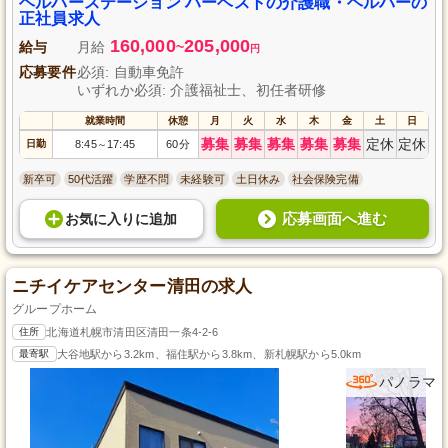
ヘルパーステーション ハーベストの介護職・ヘルパーの
しを支えるやりがいを感じながら働きませんか？
正社員求人
160,000
205,000
給与
月給
~
円
応募要件
必須: 自動車免許
いずれか必須: 介護福祉士、初任者研修
就業時間
休憩
月
火
水
木
金
土
日
募集
募集
募集
募集
募集
定休
定休
日勤
8:45
17:45
60分
～
新卒可
50代活躍
学歴不問
未経験可
土日休み
社会保険完備
応募画面へ進む
お気に入り
に
追加
ニチイケアセンター清田の求人
グループホーム
住所
北海道札幌市清田区清田一条4-2-6
最寄駅
大谷地駅から3.2km、福住駅から3.8km、新札幌駅から5.0km
パノラマ