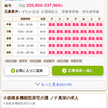
220,900
237,900
給与
月給
~
円
応募要件
いずれか必須: 介護福祉士、実務者研修、初任者研修
就業時間
休憩
月
火
水
木
金
土
日
募集
募集
募集
募集
募集
募集
募集
早番
7:00
16:00
60分
～
募集
募集
募集
募集
募集
募集
募集
日勤
9:00
18:00
60分
～
募集
募集
募集
募集
募集
募集
募集
遅番
11:00
20:00
60分
～
募集
募集
募集
募集
募集
募集
募集
遅番
13:00
22:00
60分
～
募集
募集
募集
募集
募集
募集
募集
深夜
22:00
翌7:00
60分
～
50代活躍
新卒可
40代活躍
未経験可
60代活躍
学歴不問
応募画面へ進む
お気に入り
に
追加
もっと見る
(ほか1件)
小規模多機能型居宅介護 ノテ真栄の求人
小規模多機能型居宅介護