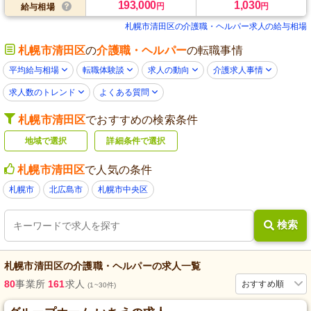
193,000
1,030
円
円
給与相場
札幌市清田区の介護職・ヘルパー求人の給与相場
札幌市清田区
の
介護職・ヘルパー
の転職事情
平均給与相場
転職体験談
求人の動向
介護求人事情
求人数のトレンド
よくある質問
札幌市清田区
でおすすめの検索条件
地域で選択
詳細条件で選択
札幌市清田区
で人気の条件
札幌市
北広島市
札幌市中央区
検索
札幌市清田区
の
介護職・ヘルパー
の求人一覧
80
事業所
161
求人
おすすめ順
(1~30件)