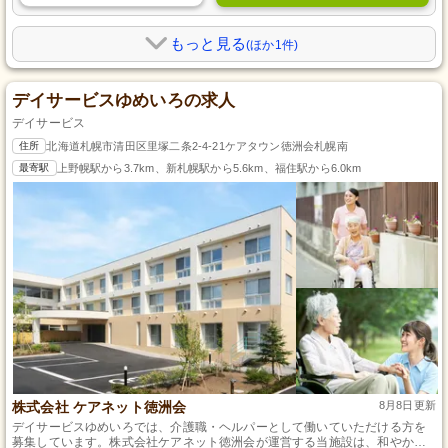
もっと見る
(ほか1件)
デイサービスゆめいろの求人
デイサービス
住所
北海道札幌市清田区里塚二条2-4-21ケアタウン徳洲会札幌南
最寄駅
上野幌駅から3.7km、新札幌駅から5.6km、福住駅から6.0km
株式会社 ケアネット徳洲会
8月8日更新
デイサービスゆめいろでは、介護職・ヘルパーとして働いていただける方を
募集しています。株式会社ケアネット徳洲会が運営する当施設は、和やかな