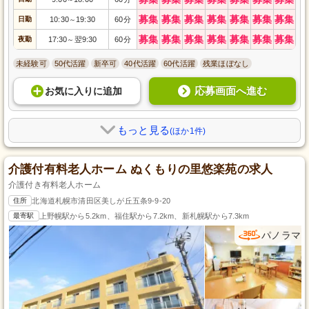
募集
募集
募集
募集
募集
募集
募集
日勤
10:30
19:30
60分
～
募集
募集
募集
募集
募集
募集
募集
夜勤
17:30
翌9:30
60分
～
未経験可
50代活躍
新卒可
40代活躍
60代活躍
残業ほぼなし
応募画面へ進む
お気に入り
に
追加
もっと見る
(ほか1件)
介護付有料老人ホーム ぬくもりの里悠楽苑の求人
介護付き有料老人ホーム
住所
北海道札幌市清田区美しが丘五条9-9-20
最寄駅
上野幌駅から5.2km、福住駅から7.2km、新札幌駅から7.3km
パノラマ