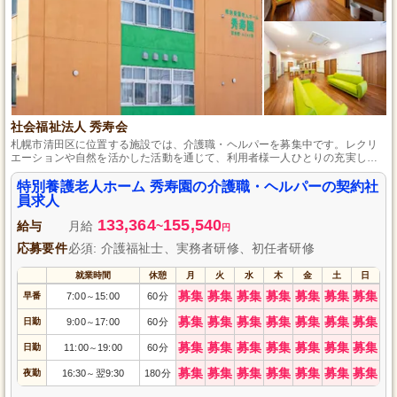
社会福祉法人 秀寿会
札幌市清田区に位置する施設では、介護職・ヘルパーを募集中です。レクリ
エーションや自然を活かした活動を通じて、利用者様一人ひとりの充実した
生活を支えるやりがいある仕事です。ホームヘルパー2級以上の資格があれば
未経験でもOK、経験者は特に優遇します。無料送迎バスやバス券支給で、通
特別養護老人ホーム 秀寿園の介護職・ヘルパーの契約社
勤の心配もありません。
員求人
133,364
155,540
給与
月給
~
円
応募要件
必須: 介護福祉士、実務者研修、初任者研修
就業時間
休憩
月
火
水
木
金
土
日
募集
募集
募集
募集
募集
募集
募集
早番
7:00
15:00
60分
～
募集
募集
募集
募集
募集
募集
募集
日勤
9:00
17:00
60分
～
募集
募集
募集
募集
募集
募集
募集
日勤
11:00
19:00
60分
～
募集
募集
募集
募集
募集
募集
募集
夜勤
16:30
翌9:30
180分
～