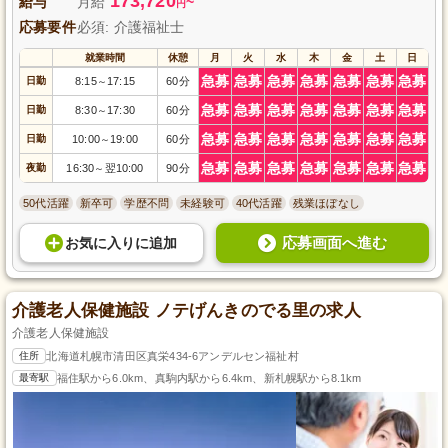
173,720
給与
月給
~
円
応募要件
必須: 介護福祉士
就業時間
休憩
月
火
水
木
金
土
日
急募
急募
急募
急募
急募
急募
急募
日勤
8:15
17:15
60分
～
急募
急募
急募
急募
急募
急募
急募
日勤
8:30
17:30
60分
～
急募
急募
急募
急募
急募
急募
急募
日勤
10:00
19:00
60分
～
急募
急募
急募
急募
急募
急募
急募
夜勤
16:30
翌10:00
90分
～
50代活躍
新卒可
学歴不問
未経験可
40代活躍
残業ほぼなし
応募画面へ進む
お気に入り
に
追加
介護老人保健施設 ノテげんきのでる里の求人
介護老人保健施設
住所
北海道札幌市清田区真栄434-6アンデルセン福祉村
最寄駅
福住駅から6.0km、真駒内駅から6.4km、新札幌駅から8.1km