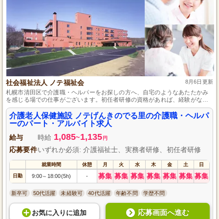
社会福祉法人 ノテ福祉会
8月6日更新
札幌市清田区で介護職・ヘルパーをお探しの方へ、自宅のようなあたたかみ
を感じる場での仕事がございます。初任者研修の資格があれば、経験がなく
ても積極的に歓迎します。在宅生活を支える重要な役割を担い、食事準備や
送迎などを通して、利用者様の自立を支援します。時間外勤務はなく、プラ
介護老人保健施設 ノテげんきのでる里の介護職・ヘルパ
イベートも大切にできる環境です。
ーのパート・アルバイト求人
1,085
1,135
給与
時給
~
円
応募要件
いずれか必須: 介護福祉士、実務者研修、初任者研修
就業時間
休憩
月
火
水
木
金
土
日
募集
募集
募集
募集
募集
募集
募集
日勤
9:00
18:00(5h)
-
～
新卒可
50代活躍
未経験可
40代活躍
年齢不問
学歴不問
応募画面へ進む
お気に入り
に
追加