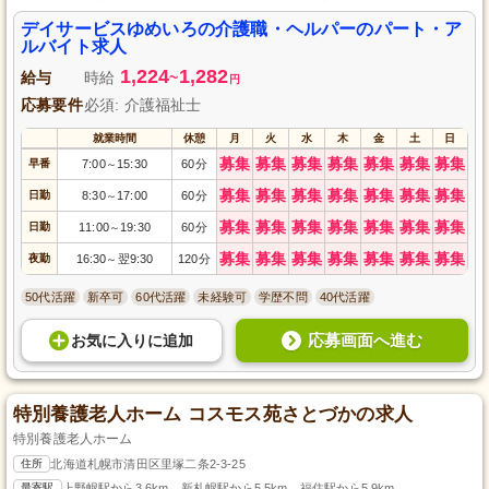
雰囲気と働きやすさが魅力です。パート・アルバイトの雇用形態で、資格や
経験がなくても応募可能。ご利用者様の日常生活をサポートし、充実感を感
デイサービスゆめいろの介護職・ヘルパーのパート・ア
じられるお仕事です。ぜひ一緒に、ゆめいろで温かい介護を提供しません
ルバイト求人
か？ご応募お待ちしています。
1,224
1,282
給与
時給
~
円
応募要件
必須: 介護福祉士
就業時間
休憩
月
火
水
木
金
土
日
募集
募集
募集
募集
募集
募集
募集
早番
7:00
15:30
60分
～
募集
募集
募集
募集
募集
募集
募集
日勤
8:30
17:00
60分
～
募集
募集
募集
募集
募集
募集
募集
日勤
11:00
19:30
60分
～
募集
募集
募集
募集
募集
募集
募集
夜勤
16:30
翌9:30
120分
～
50代活躍
新卒可
60代活躍
未経験可
学歴不問
40代活躍
応募画面へ進む
お気に入り
に
追加
特別養護老人ホーム コスモス苑さとづかの求人
特別養護老人ホーム
住所
北海道札幌市清田区里塚二条2-3-25
最寄駅
上野幌駅から3.6km、新札幌駅から5.5km、福住駅から5.9km