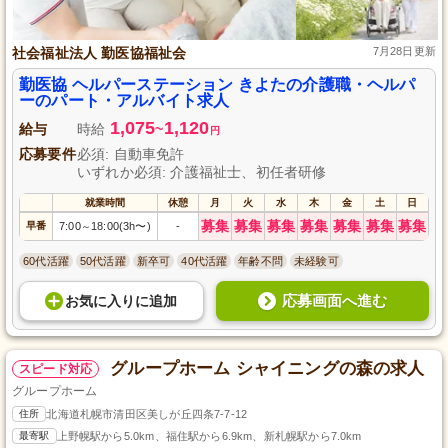
社会福祉法人 勤医協福祉会
7月28日更新
勤医協 ヘルパーステーション きよたの介護職・ヘルパ
ーのパート・アルバイト求人
1,075
1,120
給与
時給
~
円
応募要件
必須: 自動車免許
いずれか必須: 介護福祉士、初任者研修
就業時間
休憩
月
火
水
木
金
土
日
募集
募集
募集
募集
募集
募集
募集
早番
7:00
18:00(3h〜)
-
～
60代活躍
50代活躍
新卒可
40代活躍
年齢不問
未経験可
応募画面へ進む
お気に入り
に
追加
グループホーム シャイニングの森の求人
スピード対応
グループホーム
住所
北海道札幌市清田区美しが丘四条7-7-12
最寄駅
上野幌駅から5.0km、福住駅から6.9km、新札幌駅から7.0km