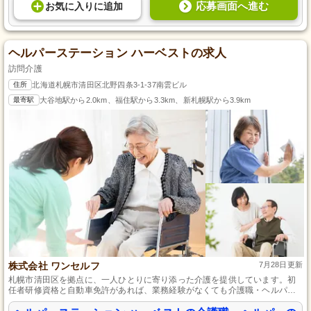
応募画面へ進む
お気に入り
に
追加
ヘルパーステーション ハーベストの求人
訪問介護
住所
北海道札幌市清田区北野四条3-1-37南雲ビル
最寄駅
大谷地駅から2.0km、福住駅から3.3km、新札幌駅から3.9km
株式会社 ワンセルフ
7月28日更新
札幌市清田区を拠点に、一人ひとりに寄り添った介護を提供しています。初
任者研修資格と自動車免許があれば、業務経験がなくても介護職・ヘルパー
として挑戦できます。土日休みで年間休日数は110日、時間外勤務もほぼない
ため、プライベートとの両立がしやすい職場環境です。地域に根差した暮ら