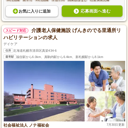
応募画面へ進む
お気に入り
に
追加
介護老人保健施設 げんきのでる里通所リ
スピード対応
ハビリテーションの求人
デイケア
住所
北海道札幌市清田区真栄434-6
最寄駅
福住駅から6.0km、真駒内駅から6.4km、新札幌駅から8.1km
社会福祉法人 ノテ福祉会
7月30日更新