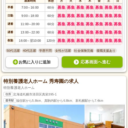
就業時間
休憩
月
火
水
木
金
土
日
募集
募集
募集
募集
募集
募集
募集
早番
7:00
16:00
60分
～
募集
募集
募集
募集
募集
募集
募集
日勤
9:00
18:00
60分
～
募集
募集
募集
募集
募集
募集
募集
遅番
11:00
20:00
60分
～
募集
募集
募集
募集
募集
募集
募集
遅番
13:00
22:00
60分
～
募集
募集
募集
募集
募集
募集
募集
夜勤
16:00
翌10:00
120分
～
50代活躍
40代活躍
学歴不問
女性が活躍
社会保険完備
復職支援あり
応募画面へ進む
お気に入り
に
追加
特別養護老人ホーム 秀寿園の求人
特別養護老人ホーム
住所
北海道札幌市清田区真栄395-1
最寄駅
福住駅から5.8km、真駒内駅から6.8km、新札幌駅から7.4km