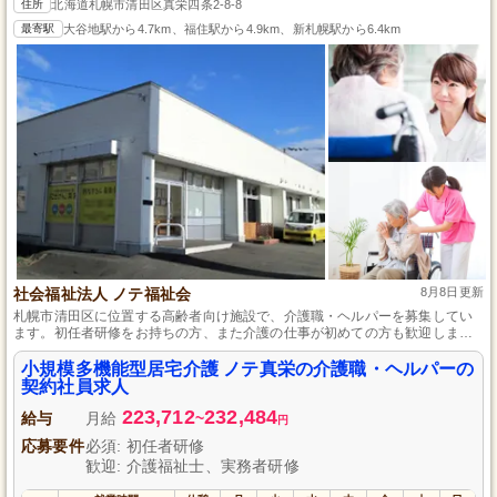
住所
北海道札幌市清田区真栄四条2-8-8
最寄駅
大谷地駅から4.7km、福住駅から4.9km、新札幌駅から6.4km
社会福祉法人 ノテ福祉会
8月8日更新
札幌市清田区に位置する高齢者向け施設で、介護職・ヘルパーを募集してい
ます。初任者研修をお持ちの方、また介護の仕事が初めての方も歓迎しま
す。社員登用制度があり、キャリアアップを目指せる環境です。無料の駐車
場も完備しており、マイカー通勤にも便利。安心して長期で働ける職場をお
小規模多機能型居宅介護 ノテ真栄の介護職・ヘルパーの
探しの方に最適です。
契約社員求人
223,712
232,484
給与
月給
~
円
応募要件
必須: 初任者研修
歓迎: 介護福祉士、実務者研修