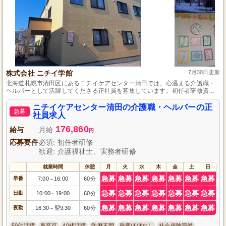
株式会社 ニチイ学館
7月30日更新
北海道札幌市清田区にあるニチイケアセンター清田では、心温まる介護職・
ヘルパーとして活躍してくださる正社員を募集しています。初任者研修資格
をお持ちの方や、介護福祉士、実務者研修資格者を特に歓迎します。安定し
た環境でスキルアップを目指し、入居者様の「より良い日常」を支えるやり
ニチイケアセンター清田の介護職・ヘルパーの正
急募
がいある職場です。あなたの経験と思いやりで、一緒に素晴らしい介護サー
社員求人
ビスを提供しましょう。
176,860
給与
月給
円
応募要件
必須: 初任者研修
歓迎: 介護福祉士、実務者研修
就業時間
休憩
月
火
水
木
金
土
日
急募
急募
急募
急募
急募
急募
急募
早番
7:00
16:00
60分
～
急募
急募
急募
急募
急募
急募
急募
日勤
10:00
19:00
60分
～
急募
急募
急募
急募
急募
急募
急募
夜勤
16:30
翌9:30
60分
～
50代活躍
新卒可
40代活躍
学歴不問
残業ほぼなし
社会保険完備