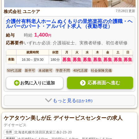
株式会社 ユニケア
7月28日更新
介護付有料老人ホーム ぬくもりの里悠楽苑の介護職・ヘ
ルパーのパート・アルバイト求人 （夜勤専従）
1,400
給与
時給
円
応募要件
いずれか必須: 介護福祉士、実務者研修、初任者研修
就業時間
休憩
月
火
水
木
金
土
日
募集
募集
募集
募集
募集
募集
募集
夜勤
16:30
翌9:30
180分
～
50代活躍
新卒可
未経験可
学歴不問
40代活躍
社会保険完備
応募画面へ進む
お気に入り
に
追加
もっと見る
(ほか1件)
ケアタウン美しが丘 デイサービスセンターの求人
デイサービス
住所
北海道札幌市清田区真栄三条2-23-20
最寄駅
大谷地駅から4.5km、福住駅から4.9km、新札幌駅から6.1km