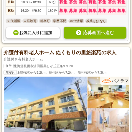
募集
募集
募集
募集
募集
募集
募集
日勤
10:30
18:30
60分
～
募集
募集
募集
募集
募集
募集
募集
夜勤
16:30
翌9:30
180分
～
50代活躍
未経験可
新卒可
学歴不問
40代活躍
残業ほぼなし
応募画面へ進む
お気に入り
に
追加
介護付有料老人ホーム ぬくもりの里悠楽苑の求人
介護付き有料老人ホーム
住所
北海道札幌市清田区美しが丘五条9-9-20
最寄駅
上野幌駅から5.2km、福住駅から7.2km、新札幌駅から7.3km
パノラマ