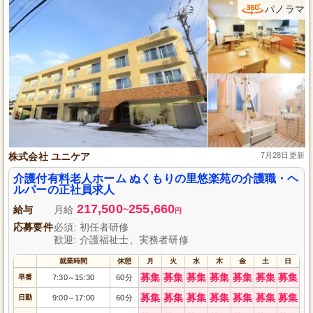
パノラマ
株式会社 ユニケア
7月28日更新
介護付有料老人ホーム ぬくもりの里悠楽苑の介護職・ヘ
ルパーの正社員求人
217,500
255,660
給与
月給
~
円
応募要件
必須: 初任者研修
歓迎: 介護福祉士、実務者研修
就業時間
休憩
月
火
水
木
金
土
日
募集
募集
募集
募集
募集
募集
募集
早番
7:30
15:30
60分
～
募集
募集
募集
募集
募集
募集
募集
日勤
9:00
17:00
60分
～