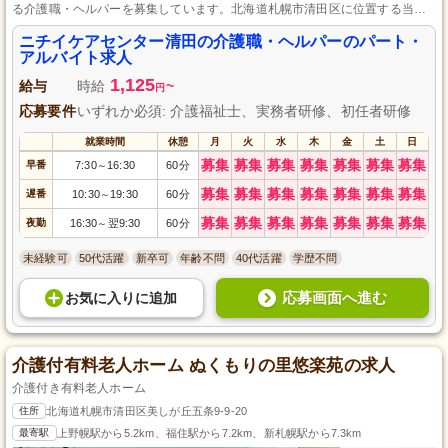
る介護職・ヘルパーを募集しています。北海道札幌市清田区に位置する当施
設は、温かみのあるケアとチームワークを重視。パート・アルバイトとして
社会保険や有給休暇も完備し、資格取得支援制度も整っています。あなたの
ニチイケアセンター清田の介護職・ヘルパーのパート・
専門スキルを磨きながら、入居者様の笑顔を感じるやりがいある環境で共に
アルバイト求人
成長しましょう。安心して長く働ける職場です。
1,125
給与
時給
~
円
応募要件
いずれか必須: 介護福祉士、実務者研修、初任者研修
就業時間
休憩
月
火
水
木
金
土
日
募集
募集
募集
募集
募集
募集
募集
早番
7:30
16:30
60分
～
募集
募集
募集
募集
募集
募集
募集
遅番
10:30
19:30
60分
～
募集
募集
募集
募集
募集
募集
募集
夜勤
16:30
翌9:30
60分
～
未経験可
50代活躍
新卒可
年齢不問
40代活躍
学歴不問
応募画面へ進む
お気に入り
に
追加
介護付有料老人ホーム ぬくもりの里悠楽苑の求人
介護付き有料老人ホーム
住所
北海道札幌市清田区美しが丘五条9-9-20
最寄駅
上野幌駅から5.2km、福住駅から7.2km、新札幌駅から7.3km