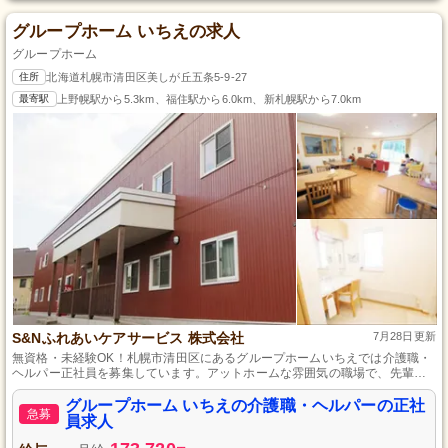
グループホーム いちえの求人
グループホーム
住所
北海道札幌市清田区美しが丘五条5-9-27
最寄駅
上野幌駅から5.3km、福住駅から6.0km、新札幌駅から7.0km
S&Nふれあいケアサービス 株式会社
7月28日更新
無資格・未経験OK！札幌市清田区にあるグループホームいちえでは介護職・
ヘルパー正社員を募集しています。アットホームな雰囲気の職場で、先輩ス
タッフの丁寧な指導があり安心して働けます。残業少なめ・夜勤手当有・一
時金制度有・通勤手当有と働きやすい環境が整っています。一緒に「その方
グループホーム いちえの介護職・ヘルパーの正社
急募
らしい生活」を支えるケアを提供しませんか？ご応募お待ちしております。
員求人