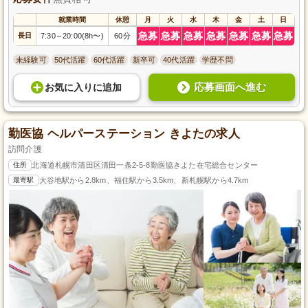
就業時間
休憩
月
火
水
木
金
土
日
急募
急募
急募
急募
急募
急募
急募
長日
7:30
20:00(8h〜)
60分
～
未経験可
50代活躍
60代活躍
新卒可
40代活躍
学歴不問
応募画面へ進む
お気に入り
に
追加
勤医協 ヘルパーステーション きよたの求人
訪問介護
住所
北海道札幌市清田区清田一条2-5-8勤医協きよた在宅総合センター
最寄駅
大谷地駅から2.8km、福住駅から3.5km、新札幌駅から4.7km