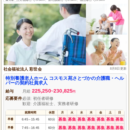
社会福祉法人 彩世会
8月8日更新
特別養護老人ホーム コスモス苑さとづかの介護職・ヘル
パーの契約社員求人
225,250
230,825
給与
月給
~
円
応募要件
必須: 初任者研修
歓迎: 介護福祉士、実務者研修
就業時間
休憩
月
火
水
木
金
土
日
募集
募集
募集
募集
募集
募集
募集
早番
6:45
15:45
60分
～
募集
募集
募集
募集
募集
募集
募集
早番
7:45
16:45
60分
～