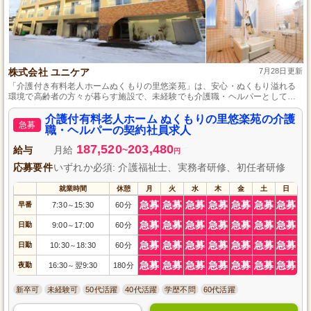
株式会社 ユニケア
7月28日更新
「介護付き有料老人ホームぬくもりの里悠楽苑」は、安心・ぬくもり溢れる
環境で高齢者の方々が暮らす施設で、未経験でも介護職・ヘルパーとして活
躍していただけます。良好な待遇(年間休日日数91日、各種手当、保険完備)
とシフト制の勤務形態で、長期間安定して働けます。
介護付有料老人ホーム ぬくもりの里悠楽苑の介護
急募
職・ヘルパーの契約社員求人
187,520
203,480
給与
月給
~
円
応募要件
いずれか必須: 介護福祉士、実務者研修、初任者研修
就業時間
休憩
月
火
水
木
金
土
日
急募
急募
急募
急募
急募
急募
急募
早番
7:30
15:30
60分
～
急募
急募
急募
急募
急募
急募
急募
日勤
9:00
17:00
60分
～
急募
急募
急募
急募
急募
急募
急募
日勤
10:30
18:30
60分
～
急募
急募
急募
急募
急募
急募
急募
夜勤
16:30
翌9:30
180分
～
新卒可
未経験可
50代活躍
40代活躍
学歴不問
60代活躍