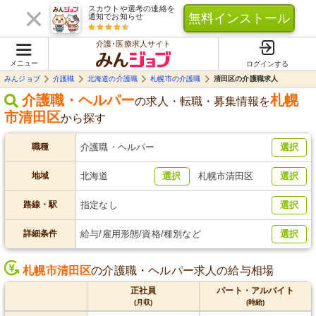
スカウトや選考の連絡を
無料インストール
通知でお知らせ
介護･医療求人サイト
メニュー
ログインする
みんジョブ
介護職
北海道の介護職
札幌市の介護職
清田区の介護職求人
介護職・ヘルパー
札幌
の求人・転職・募集情報を
市清田区
から探す
職種
介護職・ヘルパー
選択
地域
北海道
選択
札幌市清田区
選択
路線・駅
指定なし
選択
詳細条件
給与/雇用形態/資格/種別など
選択
札幌市清田区
の介護職・ヘルパー求人の給与相場
正社員
パート・アルバイト
(月収)
(時給)