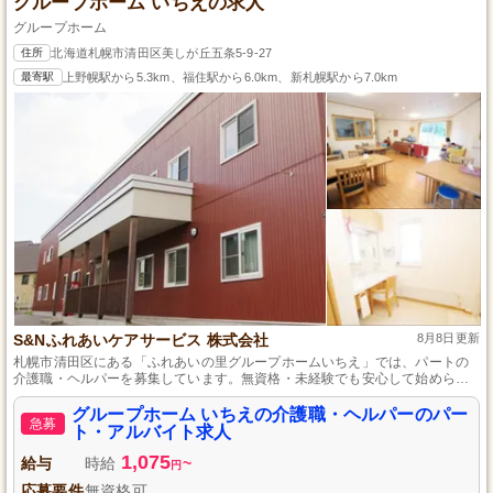
グループホーム いちえの求人
グループホーム
住所
北海道札幌市清田区美しが丘五条5-9-27
最寄駅
上野幌駅から5.3km、福住駅から6.0km、新札幌駅から7.0km
S&Nふれあいケアサービス 株式会社
8月8日更新
札幌市清田区にある「ふれあいの里グループホームいちえ」では、パートの
介護職・ヘルパーを募集しています。無資格・未経験でも安心して始められ
るよう、先輩スタッフが丁寧に指導します。社会保険完備と各種手当が充実
し、働きやすい環境が整っています。明るくアットホームな職場で、利用者
グループホーム いちえの介護職・ヘルパーのパー
急募
さまと一緒に温かい暮らしを提供しませんか？興味のある方はお気軽にご応
ト・アルバイト求人
募ください。
1,075
給与
時給
~
円
応募要件
無資格可