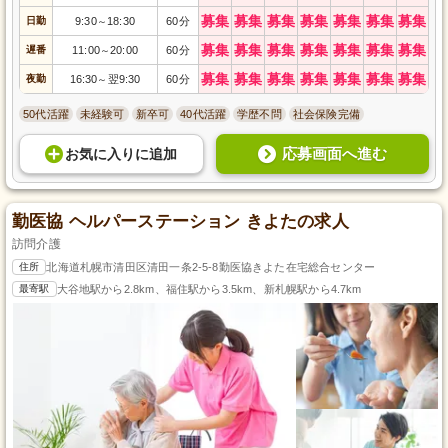
募集
募集
募集
募集
募集
募集
募集
日勤
9:30
18:30
60分
～
募集
募集
募集
募集
募集
募集
募集
遅番
11:00
20:00
60分
～
募集
募集
募集
募集
募集
募集
募集
夜勤
16:30
翌9:30
60分
～
50代活躍
未経験可
新卒可
40代活躍
学歴不問
社会保険完備
応募画面へ進む
お気に入り
に
追加
勤医協 ヘルパーステーション きよたの求人
訪問介護
住所
北海道札幌市清田区清田一条2-5-8勤医協きよた在宅総合センター
最寄駅
大谷地駅から2.8km、福住駅から3.5km、新札幌駅から4.7km