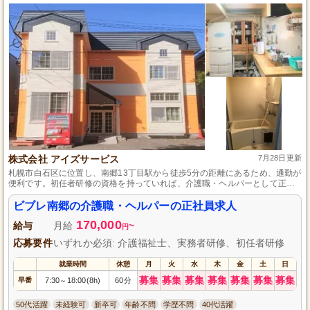
株式会社 アイズサービス
7月28日更新
札幌市白石区に位置し、南郷13丁目駅から徒歩5分の距離にあるため、通勤が
便利です。初任者研修の資格を持っていれば、介護職・ヘルパーとして正社
員での就業が可能で、未経験でも安心してスタートできます。資格取得支援
があり、スキルアップを目指せますし、子育て中の方もお子さまを連れてく
ビブレ南郷の介護職・ヘルパーの正社員求人
ることができるので、働きやすい環境が整っています。
170,000
給与
月給
~
円
応募要件
いずれか必須: 介護福祉士、実務者研修、初任者研修
就業時間
休憩
月
火
水
木
金
土
日
募集
募集
募集
募集
募集
募集
募集
早番
7:30
18:00(8h)
60分
～
50代活躍
未経験可
新卒可
年齢不問
学歴不問
40代活躍