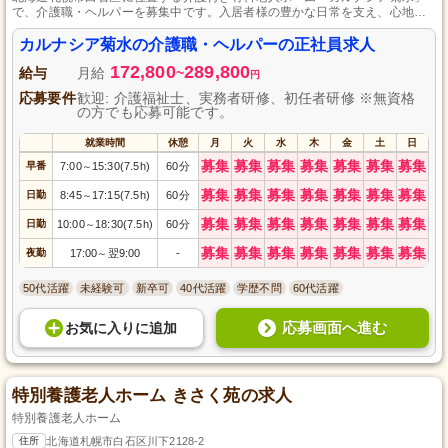
で、介護職・ヘルパーを募集中です。入居者様の豊かな日常を支え、心地よ
い生活空間を提供することが私たちの使命です。株式会社健康会が運営する
当施設では、安心と温もりを提供しながらキャリアを築ける安定した雇用環
カルナシア菊水の介護職・ヘルパーの正社員求人
境を整えています。経験者はもちろん、資格を持つ未経験者も歓迎。あなた
172,800
289,800
の力で、一緒にさらに素晴らしい施設を作り上げませんか？
給与
月給
~
円
応募要件
歓迎: 介護福祉士、実務者研修、初任者研修 ※無資格
の方でも応募可能です。
就業時間
休憩
月
火
水
木
金
土
日
募集
募集
募集
募集
募集
募集
募集
早番
7:00
15:30(7.5h)
60分
～
募集
募集
募集
募集
募集
募集
募集
日勤
8:45
17:15(7.5h)
60分
～
募集
募集
募集
募集
募集
募集
募集
日勤
10:00
18:30(7.5h)
60分
～
募集
募集
募集
募集
募集
募集
募集
夜勤
17:00
翌9:00
-
～
50代活躍
未経験可
新卒可
40代活躍
学歴不問
60代活躍
応募画面へ進む
お気に入り
に
追加
特別養護老人ホーム きさく苑の求人
特別養護老人ホーム
住所
北海道札幌市白石区川下2128-2