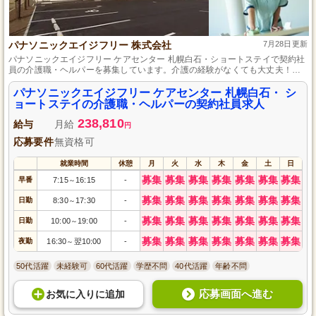
パナソニックエイジフリー 株式会社
7月28日更新
パナソニックエイジフリー ケアセンター 札幌白石・ショートステイで契約社
員の介護職・ヘルパーを募集しています。介護の経験がなくても大丈夫！充
実したサポート体制であなたの成長をサポートします。働きやすい環境で、
私たちと一緒に利用者様の安心・快適な生活を支援しませんか？ご応募をお
パナソニックエイジフリー ケアセンター 札幌白石・ シ
待ちしております。
ョートステイの介護職・ヘルパーの契約社員求人
238,810
給与
月給
円
応募要件
無資格可
就業時間
休憩
月
火
水
木
金
土
日
募集
募集
募集
募集
募集
募集
募集
早番
7:15
16:15
-
～
募集
募集
募集
募集
募集
募集
募集
日勤
8:30
17:30
-
～
募集
募集
募集
募集
募集
募集
募集
日勤
10:00
19:00
-
～
募集
募集
募集
募集
募集
募集
募集
夜勤
16:30
翌10:00
-
～
50代活躍
未経験可
60代活躍
学歴不問
40代活躍
年齢不問
応募画面へ進む
お気に入り
に
追加