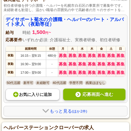
初任者研修を持つ介護職・ヘルパーを札幌市白石区の事業所で募集中です。
未経験者も歓迎し、温かい職場の雰囲気の中で高齢者の方々のサポートを行
っています。家庭や学業とも両立しやすいシフト制で、無理なく働けます。
地域に根ざした働きがいのある仕事を始めませんか？
デイサポート菊水の介護職・ヘルパーのパート・アルバ
イト求人 （夜勤専従）
1,500
給与
時給
~
円
応募要件
いずれか必須: 介護福祉士、実務者研修、初任者研修
就業時間
休憩
月
火
水
木
金
土
日
募集
募集
募集
募集
募集
募集
募集
夜勤
16:15
翌8:15
480分
～
募集
募集
募集
募集
募集
募集
募集
夜勤
16:30
翌9:00
-
～
募集
募集
募集
募集
募集
募集
募集
夜勤
17:00
翌9:00
-
～
50代活躍
新卒可
未経験可
40代活躍
学歴不問
残業ほぼなし
応募画面へ進む
お気に入り
に
追加
もっと見る
(ほか2件)
ヘルパーステーションクローバーの求人