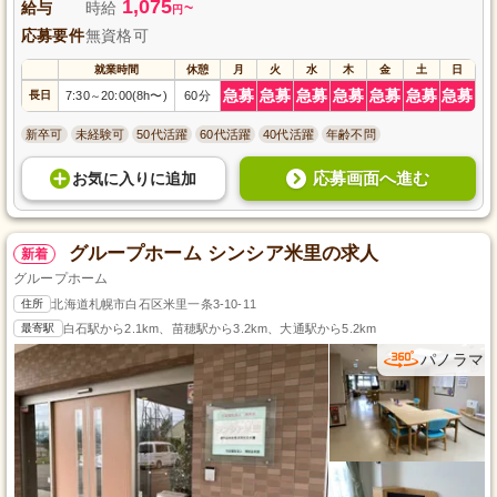
1,075
給与
時給
~
円
応募要件
無資格可
就業時間
休憩
月
火
水
木
金
土
日
急募
急募
急募
急募
急募
急募
急募
長日
7:30
20:00(8h〜)
60分
～
新卒可
未経験可
50代活躍
60代活躍
40代活躍
年齢不問
応募画面へ進む
お気に入り
に
追加
グループホーム シンシア米里の求人
新着
グループホーム
住所
北海道札幌市白石区米里一条3-10-11
最寄駅
白石駅から2.1km、苗穂駅から3.2km、大通駅から5.2km
パノラマ