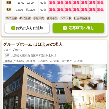
募集
募集
募集
募集
募集
募集
募集
遅番
13:00
22:00
60分
～
募集
募集
募集
募集
募集
募集
募集
夜勤
16:00
翌10:00
60分
～
50代活躍
40代活躍
学歴不問
住宅手当
シフト制
社会保険完備
応募画面へ進む
お気に入り
に
追加
グループホーム ほほえみの求人
グループホーム
住所
北海道札幌市白石区平和通15-北2-12
最寄駅
平和駅から0.8km、白石駅から1.9km、福住駅から3.2km