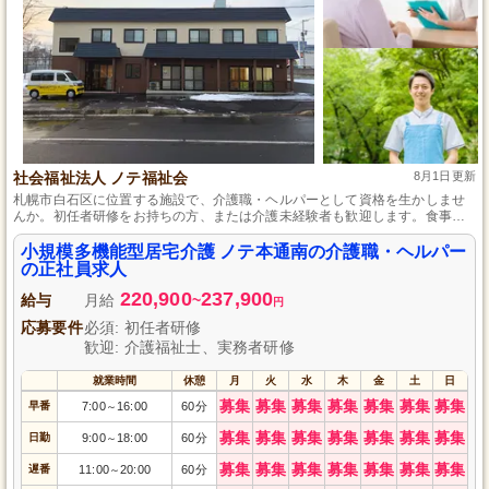
社会福祉法人 ノテ福祉会
8月1日更新
札幌市白石区に位置する施設で、介護職・ヘルパーとして資格を生かしませ
んか。初任者研修をお持ちの方、または介護未経験者も歓迎します。食事や
排泄の介助など、幅広い介護業務を通して成長できる環境を整えています。
研修制度も充実しており、残業少なめでプライベートも充実させられます。
小規模多機能型居宅介護 ノテ本通南の介護職・ヘルパー
の正社員求人
220,900
237,900
給与
月給
~
円
応募要件
必須: 初任者研修
歓迎: 介護福祉士、実務者研修
就業時間
休憩
月
火
水
木
金
土
日
募集
募集
募集
募集
募集
募集
募集
早番
7:00
16:00
60分
～
募集
募集
募集
募集
募集
募集
募集
日勤
9:00
18:00
60分
～
募集
募集
募集
募集
募集
募集
募集
遅番
11:00
20:00
60分
～