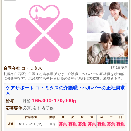
合同会社 コ・ミタス
8月1日更新
札幌市白石区に位置する当事業所では、介護職・ヘルパーの正社員を積極的
に募集中です。未経験でも初任者研修の資格があれば大歓迎、経験者もさら
なるスキルアップを目指せる環境を提供しています。昇給・賞与の制度あり
で、あなたの頑張りをしっかりと評価。年間休日は110日以上で、働きやすさ
ケアサポート コ・ミタスの介護職・ヘルパーの正社員求
も魅力の一つです。チームワークを重視し、質の高いケアを提供すること
人
で、地域社会に貢献していきましょう。
165,000
170,000
給与
月給
~
円
応募要件
必須: 初任者研修
就業時間
休憩
月
火
水
木
金
土
日
募集
募集
募集
募集
募集
募集
募集
遅番
8:00
22:00(8h)
60分
～