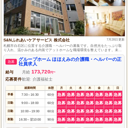
S&Nふれあいケアサービス 株式会社
7月28日更新
札幌市白石区に位置する介護職・ヘルパーの募集です。自然光をたっぷり取
り入れ、温かみのある内装でアットホームな職場環境を整えています。未経
験の方も、経験や資格を持つ方も、一人ひとりを大切にする風土が根付いて
いるため、安心して成長できる場所です。マイカー通勤が可能な点も、働く
グループホーム ほほえみの介護職・ヘルパーの正
急募
上での大きなメリットです。
社員求人
173,720
給与
月給
~
円
応募要件
歓迎: 介護福祉士
就業時間
休憩
月
火
水
木
金
土
日
急募
急募
急募
急募
急募
急募
急募
早番
7:30
16:30
60分
～
急募
急募
急募
急募
急募
急募
急募
日勤
9:00
18:00
60分
～
急募
急募
急募
急募
急募
急募
急募
日勤
10:00
19:00
60分
～
急募
急募
急募
急募
急募
急募
急募
夜勤
16:30
翌10:00
90分
～