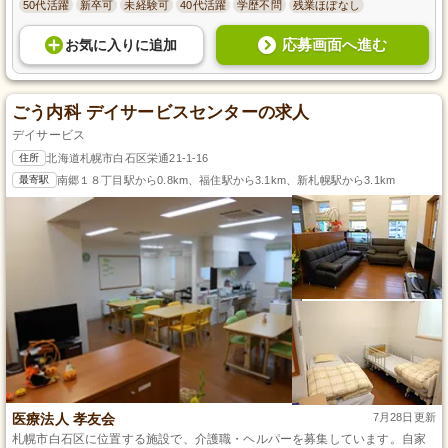
50代活躍
新卒可
未経験可
40代活躍
学歴不問
残業ほぼなし
応募画面へ進む
お気に入り
に
追加
ごう内科 デイサービスセンターの求人
デイサービス
住所
北海道札幌市白石区栄通21-1-16
最寄駅
南郷１８丁目駅から0.8km、福住駅から3.1km、新札幌駅から3.1km
医療法人 孝友会
7月28日更新
札幌市白石区に位置する施設で、介護職・ヘルパーを募集しています。自家