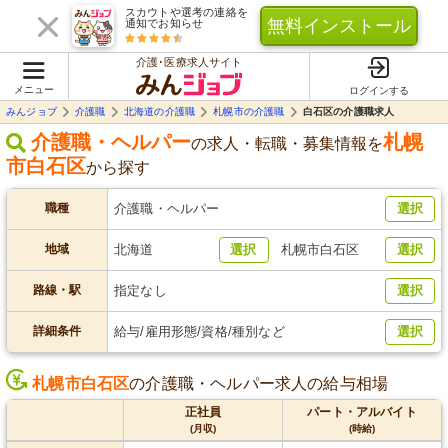
スカウトや選考の連絡を
無料インストール
通知でお知らせ
介護･医療求人サイト
メニュー
ログインする
みんジョブ
介護職
北海道の介護職
札幌市の介護職
白石区の介護職求人
介護職・ヘルパー
札幌
の求人・転職・募集情報を
市白石区
から探す
職種
介護職・ヘルパー
選択
地域
北海道
選択
札幌市白石区
選択
路線・駅
指定なし
選択
詳細条件
給与/雇用形態/資格/種別など
選択
札幌市白石区
の介護職・ヘルパー求人の給与相場
正社員
パート・アルバイト
(月収)
(時給)