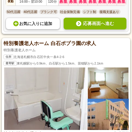
募集
募集
募集
募集
募集
募集
募集
夜勤
16:00
翌10:00
120分
～
50代活躍
40代活躍
ブランク可
社会保険完備
シフト制
復職支援あり
応募画面へ進む
お気に入り
に
追加
特別養護老人ホーム 白石ポプラ園の求人
特別養護老人ホーム
住所
北海道札幌市白石区中央一条4-2-6
最寄駅
東札幌駅から0.9km、白石駅から1.5km、苗穂駅から2.1km