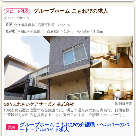
グループホーム こもれびの求人
スピード対応
グループホーム
住所
北海道札幌市白石区平和通15-北2-30
最寄駅
平和駅から0.8km、白石駅から2.0km、福住駅から3.2km
S&Nふれあいケアサービス 株式会社
8月6日更新
札幌市白石区に位置する当施設では、明るく温かみのある内装で、利用者様
に普段通りの生活を提供することに努めています。介護職・ヘルパーとし
て、安心して働ける環境も整えており、充実した社会保険や各種手当が魅力
です。先輩スタッフがしっかりとサポートするので、未経験の方でも安心し
グループホーム こもれびの介護職・ヘルパーのパ
急募
て始められます。
ート・アルバイト求人