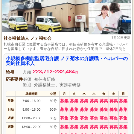
社会福祉法人 ノテ福祉会
7月29日更新
札幌市白石区に位置する当事業所では、初任者研修を有する介護職・ヘルパ
ーを募集しています。豊かな自然に囲まれた静かな住宅街で、週休2日制と年
間休日120日以上を設け、プライベートも充実させながら働けます。社内研修
でキャリアアップも目指せるため、未経験の方も安心して始められます。
小規模多機能型居宅介護 ノテ菊水の介護職・ヘルパーの
契約社員求人
223,712
232,484
給与
月給
~
円
応募要件
必須: 初任者研修
歓迎: 介護福祉士、実務者研修
就業時間
休憩
月
火
水
木
金
土
日
募集
募集
募集
募集
募集
募集
募集
早番
7:00
16:00
60分
～
募集
募集
募集
募集
募集
募集
募集
日勤
9:00
18:00
60分
～
募集
募集
募集
募集
募集
募集
募集
遅番
11:00
20:00
60分
～
募集
募集
募集
募集
募集
募集
募集
遅番
13:00
22:00
60分
～