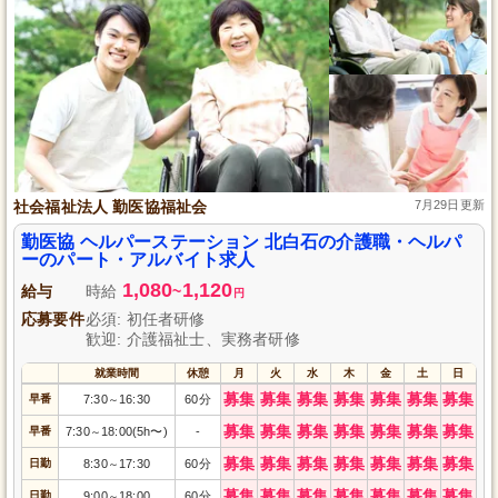
社会福祉法人 勤医協福祉会
7月29日更新
勤医協 ヘルパーステーション 北白石の介護職・ヘルパ
ーのパート・アルバイト求人
1,080
1,120
給与
時給
~
円
応募要件
必須: 初任者研修
歓迎: 介護福祉士、実務者研修
就業時間
休憩
月
火
水
木
金
土
日
募集
募集
募集
募集
募集
募集
募集
早番
7:30
16:30
60分
～
募集
募集
募集
募集
募集
募集
募集
早番
7:30
18:00(5h〜)
-
～
募集
募集
募集
募集
募集
募集
募集
日勤
8:30
17:30
60分
～
募集
募集
募集
募集
募集
募集
募集
日勤
9:00
18:00
60分
～