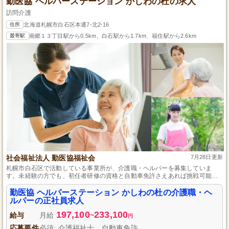
勤医協 ヘルパーステーション かしわの杜の求人
訪問介護
住所
北海道札幌市白石区本通7-北2-16
最寄駅
南郷１３丁目駅から0.5km、白石駅から1.7km、福住駅から2.6km
社会福祉法人 勤医協福祉会
7月28日更新
札幌市白石区で活動している事業所が、介護職・ヘルパーを募集していま
す。未経験の方でも、初任者研修の資格と自動車免許さえあれば挑戦可能
で、資格を生かして地域の方々に寄り添ったサービスを提供できるやりがい
のある仕事です。安定した正社員として、充実した福利厚生のもとでスキル
勤医協 ヘルパーステーション かしわの杜の介護職・ヘ
アップを目指しませんか。
ルパーの正社員求人
197,100
233,100
給与
月給
~
円
応募要件
必須: 介護福祉士、自動車免許