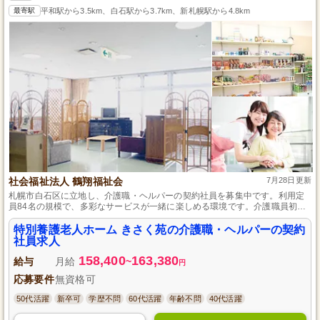
最寄駅
平和駅から3.5km、白石駅から3.7km、新札幌駅から4.8km
社会福祉法人 鶴翔福祉会
7月28日更新
札幌市白石区に立地し、介護職・ヘルパーの契約社員を募集中です。利用定
員84名の規模で、多彩なサービスが一緒に楽しめる環境です。介護職員初任
者研修をお持ちなら実務未経験者も歓迎。産休や育休の取得実績もあり、マ
イカー通勤が可能で毎日の通勤も楽々です。
特別養護老人ホーム きさく苑の介護職・ヘルパーの契約
社員求人
158,400
163,380
給与
月給
~
円
応募要件
無資格可
50代活躍
新卒可
学歴不問
60代活躍
年齢不問
40代活躍