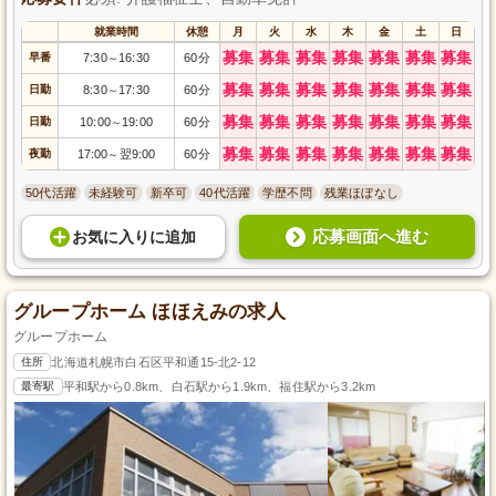
就業時間
休憩
月
火
水
木
金
土
日
募集
募集
募集
募集
募集
募集
募集
早番
7:30
16:30
60分
～
募集
募集
募集
募集
募集
募集
募集
日勤
8:30
17:30
60分
～
募集
募集
募集
募集
募集
募集
募集
日勤
10:00
19:00
60分
～
募集
募集
募集
募集
募集
募集
募集
夜勤
17:00
翌9:00
60分
～
50代活躍
未経験可
新卒可
40代活躍
学歴不問
残業ほぼなし
応募画面へ進む
お気に入り
に
追加
グループホーム ほほえみの求人
グループホーム
住所
北海道札幌市白石区平和通15-北2-12
最寄駅
平和駅から0.8km、白石駅から1.9km、福住駅から3.2km