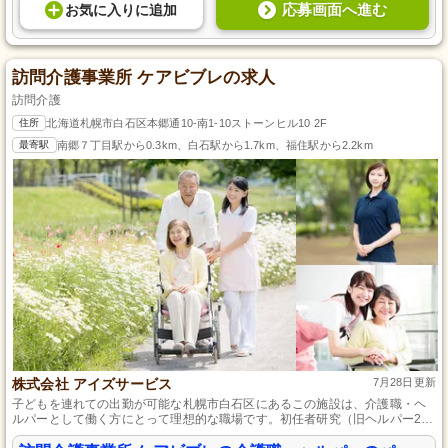
応募画面へ進む
お気に入り
に
追加
訪問介護事業所 ケアビブレの求人
訪問介護
住所
北海道札幌市白石区本郷通10-南1-10ストーンヒル10 2F
最寄駅
南郷７丁目駅から0.3km、白石駅から1.7km、福住駅から2.2km
株式会社 アイズサービス
7月28日更新
子どもを連れての出勤が可能な札幌市白石区にあるこの施設は、介護職・ヘ
ルパーとして働く方にとって理想的な職場です。初任者研究（旧ヘルパー2
級）と運転免許があれば、未経験からでも安心してスタートできます。経験