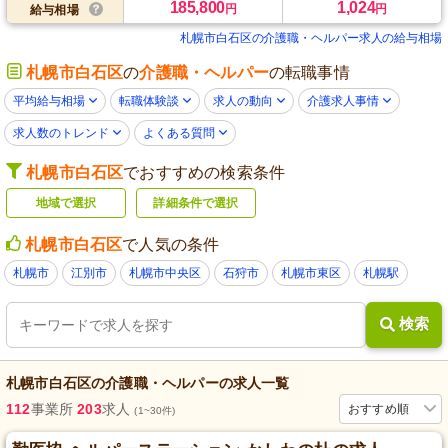
185,800
1,024
円
円
給与相場
札幌市白石区の介護職・ヘルパー求人の給与相場
札幌市白石区
の
介護職・ヘルパー
の転職事情
平均給与相場
転職体験談
求人の動向
介護求人事情
求人数のトレンド
よくある質問
札幌市白石区
でおすすめの検索条件
地域で選択
詳細条件で選択
札幌市白石区
で人気の条件
札幌市
江別市
札幌市中央区
石狩市
札幌市東区
札幌駅
検索
札幌市白石区
の
介護職・ヘルパー
の求人一覧
112
事業所
203
求人
おすすめ順
(1~30件)