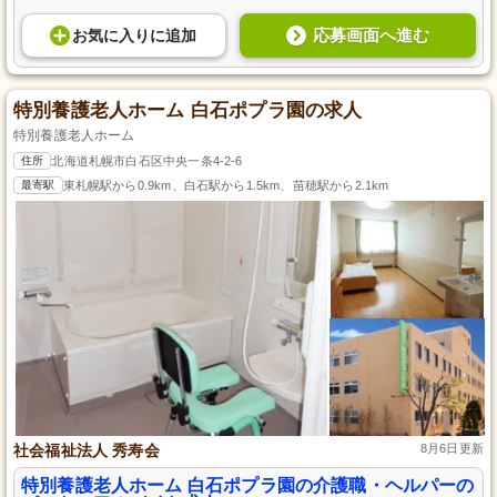
応募画面へ進む
お気に入り
に
追加
特別養護老人ホーム 白石ポプラ園の求人
特別養護老人ホーム
住所
北海道札幌市白石区中央一条4-2-6
最寄駅
東札幌駅から0.9km、白石駅から1.5km、苗穂駅から2.1km
社会福祉法人 秀寿会
8月6日更新
特別養護老人ホーム 白石ポプラ園の介護職・ヘルパーの