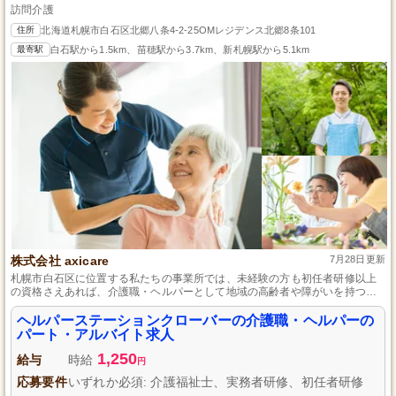
訪問介護
住所
北海道札幌市白石区北郷八条4-2-25OMレジデンス北郷8条101
最寄駅
白石駅から1.5km、苗穂駅から3.7km、新札幌駅から5.1km
株式会社 axicare
7月28日更新
札幌市白石区に位置する私たちの事業所では、未経験の方も初任者研修以上
の資格さえあれば、介護職・ヘルパーとして地域の高齢者や障がいを持つ
方々のサポートに携わることができます。様々な研修と充実したサポート体
制により、安心してスキルアップしながら人々の生活を豊かにするやりがい
ヘルパーステーションクローバーの介護職・ヘルパーの
のある仕事に挑戦できる環境を整えています。ライフスタイルに合わせた柔
パート・アルバイト求人
軟な勤務シフトで私生活とのバランスも保ちやすく、健康サポートも万全で
1,250
す。
給与
時給
円
応募要件
いずれか必須: 介護福祉士、実務者研修、初任者研修