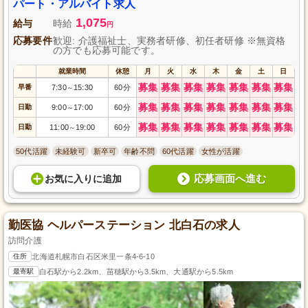
パート・アルバイト求人
1,075
給与
時給
円
応募要件
歓迎: 介護福祉士、実務者研修、初任者研修 ※無資格
の方でも応募可能です。
就業時間
休憩
月
火
水
木
金
土
日
募集
募集
募集
募集
募集
募集
募集
早番
7:30
15:30
60分
～
募集
募集
募集
募集
募集
募集
募集
日勤
9:00
17:00
60分
～
募集
募集
募集
募集
募集
募集
募集
日勤
11:00
19:00
60分
～
50代活躍
未経験可
新卒可
年齢不問
60代活躍
女性が活躍
応募画面へ進む
お気に入り
に
追加
勤医協 ヘルパーステーション 北白石の求人
訪問介護
住所
北海道札幌市白石区米里一条4-6-10
最寄駅
白石駅から2.2km、苗穂駅から3.5km、大通駅から5.5km