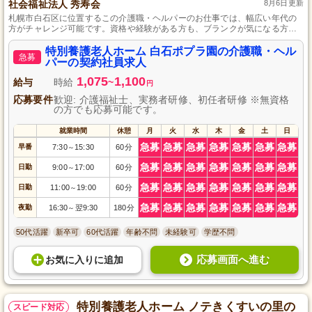
社会福祉法人 秀寿会
8月6日更新
札幌市白石区に位置するこの介護職・ヘルパーのお仕事では、幅広い年代の
方がチャレンジ可能です。資格や経験がある方も、ブランクが気になる方
も、研修制度が整っているため安心してスタートできます。経験者はもちろ
ん、これから介護の世界で活躍したい方にも、快適に通える立地の良さが魅
特別養護老人ホーム 白石ポプラ園の介護職・ヘル
急募
力です。ご応募をお待ちしています。
パーの契約社員求人
1,075
1,100
給与
時給
~
円
応募要件
歓迎: 介護福祉士、実務者研修、初任者研修 ※無資格
の方でも応募可能です。
就業時間
休憩
月
火
水
木
金
土
日
急募
急募
急募
急募
急募
急募
急募
早番
7:30
15:30
60分
～
急募
急募
急募
急募
急募
急募
急募
日勤
9:00
17:00
60分
～
急募
急募
急募
急募
急募
急募
急募
日勤
11:00
19:00
60分
～
急募
急募
急募
急募
急募
急募
急募
夜勤
16:30
翌9:30
180分
～
50代活躍
新卒可
60代活躍
年齢不問
未経験可
学歴不問
応募画面へ進む
お気に入り
に
追加
特別養護老人ホーム ノテきくすいの里の
スピード対応