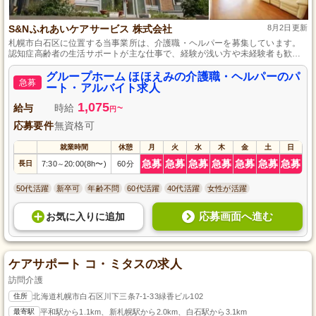
S&Nふれあいケアサービス 株式会社
8月2日更新
札幌市白石区に位置する当事業所は、介護職・ヘルパーを募集しています。
認知症高齢者の生活サポートが主な仕事で、経験が浅い方や未経験者も歓迎
しており、先輩スタッフが丁寧に指導します。明るく温もりのある空間で、
利用者さまとスタッフの笑顔が絶えない、アットホームな環境で働けるのが
グループホーム ほほえみの介護職・ヘルパーのパ
急募
魅力です。あなたの新たな挑戦を心よりお待ちしています。
ート・アルバイト求人
1,075
給与
時給
~
円
応募要件
無資格可
就業時間
休憩
月
火
水
木
金
土
日
急募
急募
急募
急募
急募
急募
急募
長日
7:30
20:00(8h〜)
60分
～
50代活躍
新卒可
年齢不問
60代活躍
40代活躍
女性が活躍
応募画面へ進む
お気に入り
に
追加
ケアサポート コ・ミタスの求人
訪問介護
住所
北海道札幌市白石区川下三条7-1-33緑香ビル102
最寄駅
平和駅から1.1km、新札幌駅から2.0km、白石駅から3.1km