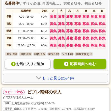
応募要件
いずれか必須: 介護福祉士、実務者研修、初任者研修
就業時間
休憩
月
火
水
木
金
土
日
募集
募集
募集
募集
募集
募集
募集
早番
7:00
16:00
60分
～
募集
募集
募集
募集
募集
募集
募集
日勤
9:00
18:00
60分
～
募集
募集
募集
募集
募集
募集
募集
遅番
11:00
20:00
60分
～
募集
募集
募集
募集
募集
募集
募集
遅番
13:00
22:00
60分
～
募集
募集
募集
募集
募集
募集
募集
深夜
22:00
翌7:00
60分
～
50代活躍
60代活躍
40代活躍
学歴不問
シフト制
復職支援あり
応募画面へ進む
お気に入り
に
追加
もっと見る
(ほか1件)
ビブレ南郷の求人
スピード対応
住宅型有料老人ホーム
住所
北海道札幌市白石区南郷通12-2-20
最寄駅
南郷１３丁目駅から0.5km、福住駅から1.7km、白石駅から2.4km