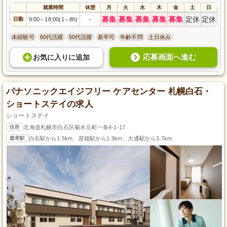
就業時間
休憩
月
火
水
木
金
土
日
募集
募集
募集
募集
募集
定休
定休
日勤
9:00
18:00(1
8h)
-
～
～
未経験可
60代活躍
50代活躍
新卒可
年齢不問
土日休み
応募画面へ進む
お気に入り
に
追加
パナソニックエイジフリー ケアセンター 札幌白石・
ショートステイの求人
ショートステイ
住所
北海道札幌市白石区菊水元町一条4-1-17
最寄駅
白石駅から1.5km、苗穂駅から1.9km、大通駅から3.7km