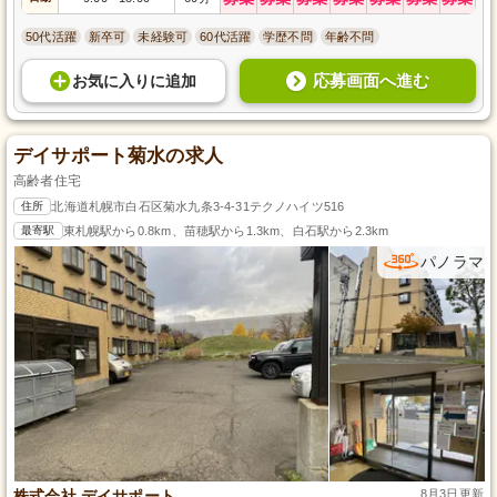
50代活躍
新卒可
未経験可
60代活躍
学歴不問
年齢不問
応募画面へ進む
お気に入り
に
追加
デイサポート菊水の求人
高齢者住宅
住所
北海道札幌市白石区菊水九条3-4-31テクノハイツ516
最寄駅
東札幌駅から0.8km、苗穂駅から1.3km、白石駅から2.3km
パノラマ
株式会社 デイサポート
8月3日更新