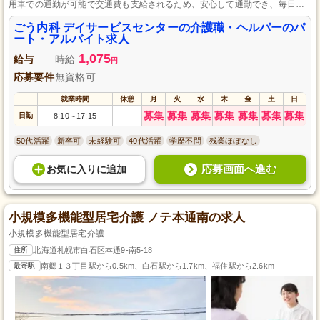
用車での通勤が可能で交通費も支給されるため、安心して通勤でき、毎日の
生活にも負担がかかりません。シフト制の勤務なので、プライベートの時間
も大切にしながら働けます。あなたのご応募を心よりお待ちしております。
ごう内科 デイサービスセンターの介護職・ヘルパーのパ
ート・アルバイト求人
1,075
給与
時給
円
応募要件
無資格可
就業時間
休憩
月
火
水
木
金
土
日
募集
募集
募集
募集
募集
募集
募集
日勤
8:10
17:15
-
～
50代活躍
新卒可
未経験可
40代活躍
学歴不問
残業ほぼなし
応募画面へ進む
お気に入り
に
追加
小規模多機能型居宅介護 ノテ本通南の求人
小規模多機能型居宅介護
住所
北海道札幌市白石区本通9-南5-18
最寄駅
南郷１３丁目駅から0.5km、白石駅から1.7km、福住駅から2.6km