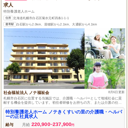
求人
特別養護老人ホーム
住所
北海道札幌市白石区菊水元町四条1-1-1
最寄駅
白石駅から2.0km、苗穂駅から2.1km、大通駅から4.1km
社会福祉法人 ノテ福祉会
8月6日更新
札幌市白石区に位置する当施設では、介護職・ヘルパーとして地域社会に貢
献する機会を提供しています。初任者研修をお持ちの方、または介護の仕事
が初めての方も歓迎しており、定年まで安心して働ける制度も整っていま
す。スタッフ間の連携を大切にし、利用者さま一人ひとりに寄り添ったサー
特別養護老人ホーム ノテきくすいの里の介護職・ヘルパ
ビスを心がけています。
ーの正社員求人
220,900
237,900
給与
月給
~
円