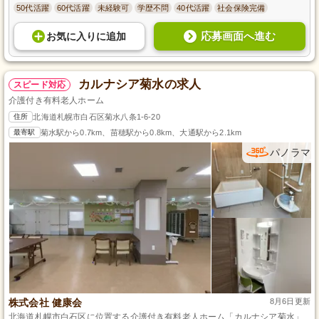
50代活躍
60代活躍
未経験可
学歴不問
40代活躍
社会保険完備
応募画面へ進む
お気に入り
に
追加
カルナシア菊水の求人
スピード対応
介護付き有料老人ホーム
住所
北海道札幌市白石区菊水八条1-6-20
最寄駅
菊水駅から0.7km、苗穂駅から0.8km、大通駅から2.1km
パノラマ
株式会社 健康会
8月6日更新
北海道札幌市白石区に位置する介護付き有料老人ホーム「カルナシア菊水」