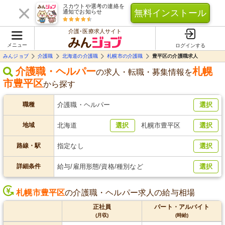
スカウトや選考の連絡を
無料インストール
通知でお知らせ
介護･医療求人サイト
メニュー
ログインする
みんジョブ
介護職
北海道の介護職
札幌市の介護職
豊平区の介護職求人
介護職・ヘルパー
札幌
の求人・転職・募集情報を
市豊平区
から探す
職種
介護職・ヘルパー
選択
地域
北海道
選択
札幌市豊平区
選択
路線・駅
指定なし
選択
詳細条件
給与/雇用形態/資格/種別など
選択
札幌市豊平区
の介護職・ヘルパー求人の給与相場
正社員
パート・アルバイト
(月収)
(時給)