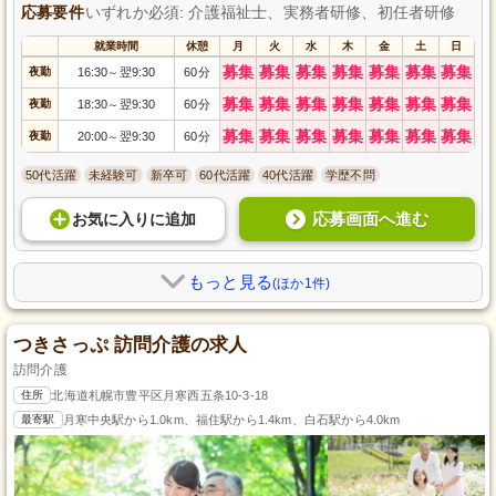
応募要件
いずれか必須: 介護福祉士、実務者研修、初任者研修
就業時間
休憩
月
火
水
木
金
土
日
募集
募集
募集
募集
募集
募集
募集
夜勤
16:30
翌9:30
60分
～
募集
募集
募集
募集
募集
募集
募集
夜勤
18:30
翌9:30
60分
～
募集
募集
募集
募集
募集
募集
募集
夜勤
20:00
翌9:30
60分
～
50代活躍
未経験可
新卒可
60代活躍
40代活躍
学歴不問
応募画面へ進む
お気に入り
に
追加
もっと見る
(ほか1件)
つきさっぷ 訪問介護の求人
訪問介護
住所
北海道札幌市豊平区月寒西五条10-3-18
最寄駅
月寒中央駅から1.0km、福住駅から1.4km、白石駅から4.0km