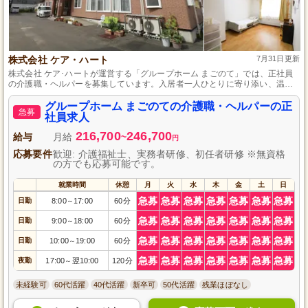
株式会社 ケア・ハート
7月31日更新
株式会社 ケア･ハートが運営する「グループホーム まごのて」では、正社員
の介護職・ヘルパーを募集しています。入居者一人ひとりに寄り添い、温か
いケアを提供する環境で働いてみませんか。資格や経験は不問ですので、未
経験者も大歓迎！明るく元気な仲間と一緒に、やりがいのある仕事に挑戦し
グループホーム まごのての介護職・ヘルパーの正
急募
ましょう。あなたのご応募を心よりお待ちしております。
社員求人
216,700
246,700
給与
月給
~
円
応募要件
歓迎: 介護福祉士、実務者研修、初任者研修 ※無資格
の方でも応募可能です。
就業時間
休憩
月
火
水
木
金
土
日
急募
急募
急募
急募
急募
急募
急募
日勤
8:00
17:00
60分
～
急募
急募
急募
急募
急募
急募
急募
日勤
9:00
18:00
60分
～
急募
急募
急募
急募
急募
急募
急募
日勤
10:00
19:00
60分
～
急募
急募
急募
急募
急募
急募
急募
夜勤
17:00
翌10:00
120分
～
未経験可
60代活躍
40代活躍
新卒可
50代活躍
残業ほぼなし