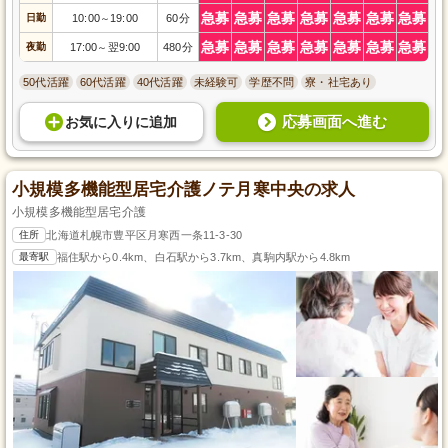
急募
急募
急募
急募
急募
急募
急募
日勤
10:00
19:00
60分
～
急募
急募
急募
急募
急募
急募
急募
夜勤
17:00
翌9:00
480分
～
50代活躍
60代活躍
40代活躍
未経験可
学歴不問
寮・社宅あり
応募画面へ進む
お気に入り
に
追加
小規模多機能型居宅介護ノテ月寒中央の求人
小規模多機能型居宅介護
住所
北海道札幌市豊平区月寒西一条11-3-30
最寄駅
福住駅から0.4km、白石駅から3.7km、真駒内駅から4.8km