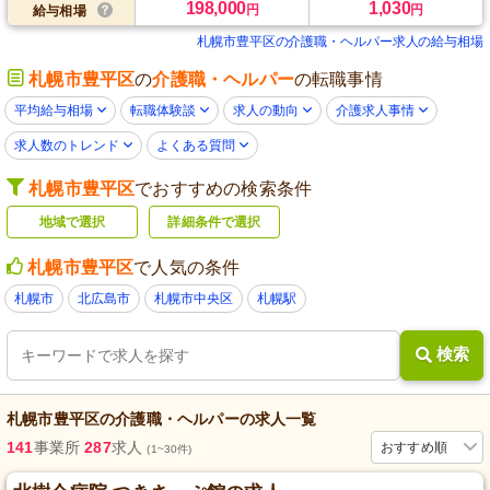
198,000
1,030
円
円
給与相場
札幌市豊平区の介護職・ヘルパー求人の給与相場
札幌市豊平区
の
介護職・ヘルパー
の転職事情
平均給与相場
転職体験談
求人の動向
介護求人事情
求人数のトレンド
よくある質問
札幌市豊平区
でおすすめの検索条件
地域で選択
詳細条件で選択
札幌市豊平区
で人気の条件
札幌市
北広島市
札幌市中央区
札幌駅
検索
札幌市豊平区
の
介護職・ヘルパー
の求人一覧
141
事業所
287
求人
おすすめ順
(1~30件)