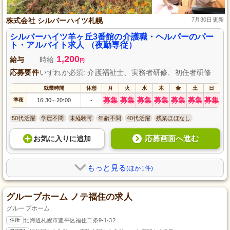
株式会社 シルバーハイツ札幌
7月30日更新
シルバーハイツ羊ヶ丘3番館の介護職・ヘルパーのパー
ト・アルバイト求人 （夜勤専従）
1,200
給与
時給
円
応募要件
いずれか必須: 介護福祉士、実務者研修、初任者研修
就業時間
休憩
月
火
水
木
金
土
日
募集
募集
募集
募集
募集
募集
募集
準夜
16:30
20:00
-
～
50代活躍
学歴不問
未経験可
年齢不問
40代活躍
残業ほぼなし
応募画面へ進む
お気に入り
に
追加
もっと見る
(ほか1件)
グループホーム ノテ福住の求人
グループホーム
住所
北海道札幌市豊平区福住二条9-1-32