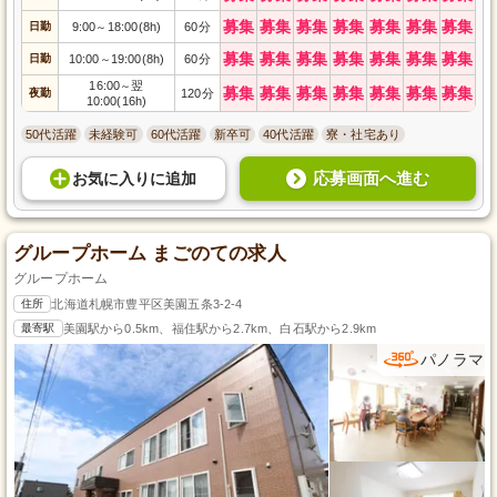
募集
募集
募集
募集
募集
募集
募集
日勤
9:00
18:00(8h)
60分
～
募集
募集
募集
募集
募集
募集
募集
日勤
10:00
19:00(8h)
60分
～
16:00
翌
～
募集
募集
募集
募集
募集
募集
募集
夜勤
120分
10:00(16h)
50代活躍
未経験可
60代活躍
新卒可
40代活躍
寮・社宅あり
応募画面へ進む
お気に入り
に
追加
グループホーム まごのての求人
グループホーム
住所
北海道札幌市豊平区美園五条3-2-4
最寄駅
美園駅から0.5km、福住駅から2.7km、白石駅から2.9km
パノラマ