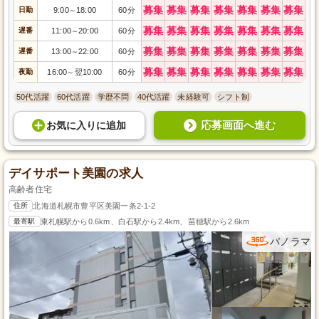
募集
募集
募集
募集
募集
募集
募集
日勤
9:00
18:00
60分
～
募集
募集
募集
募集
募集
募集
募集
遅番
11:00
20:00
60分
～
募集
募集
募集
募集
募集
募集
募集
遅番
13:00
22:00
60分
～
募集
募集
募集
募集
募集
募集
募集
夜勤
16:00
翌10:00
60分
～
50代活躍
60代活躍
学歴不問
40代活躍
未経験可
シフト制
応募画面へ進む
お気に入り
に
追加
デイサポート美園の求人
高齢者住宅
住所
北海道札幌市豊平区美園一条2-1-2
最寄駅
東札幌駅から0.6km、白石駅から2.4km、苗穂駅から2.6km
パノラマ