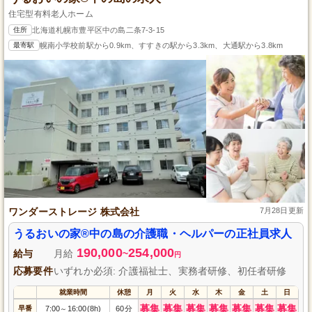
住宅型有料老人ホーム
住所
北海道札幌市豊平区中の島二条7-3-15
最寄駅
幌南小学校前駅から0.9km、すすきの駅から3.3km、大通駅から3.8km
ワンダーストレージ 株式会社
7月28日更新
うるおいの家®中の島の介護職・ヘルパーの正社員求人
190,000
254,000
給与
月給
~
円
応募要件
いずれか必須: 介護福祉士、実務者研修、初任者研修
就業時間
休憩
月
火
水
木
金
土
日
募集
募集
募集
募集
募集
募集
募集
早番
7:00
16:00(8h)
60分
～