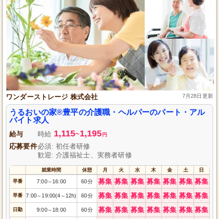
ワンダーストレージ 株式会社
7月28日更新
うるおいの家®豊平の介護職・ヘルパーのパート・アル
バイト求人
1,115
1,195
給与
時給
~
円
応募要件
必須: 初任者研修
歓迎: 介護福祉士、実務者研修
就業時間
休憩
月
火
水
木
金
土
日
募集
募集
募集
募集
募集
募集
募集
早番
7:00
16:00
60分
～
募集
募集
募集
募集
募集
募集
募集
早番
7:00
19:00(4
12h)
60分
～
～
募集
募集
募集
募集
募集
募集
募集
日勤
9:00
18:00
60分
～