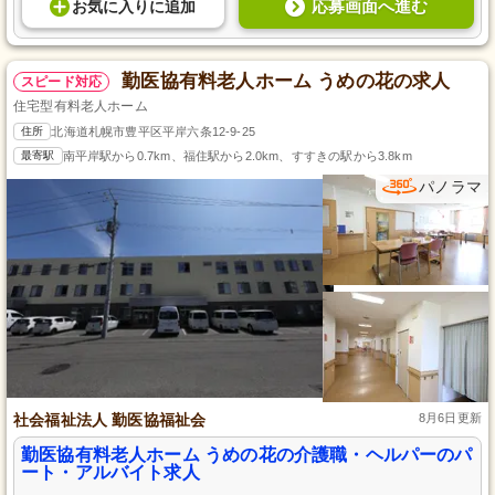
応募画面へ進む
お気に入り
に
追加
勤医協有料老人ホーム うめの花の求人
スピード対応
住宅型有料老人ホーム
住所
北海道札幌市豊平区平岸六条12-9-25
最寄駅
南平岸駅から0.7km、福住駅から2.0km、すすきの駅から3.8km
パノラマ
社会福祉法人 勤医協福祉会
8月6日更新
勤医協有料老人ホーム うめの花の介護職・ヘルパーのパ
ート・アルバイト求人