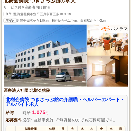
北樹会病院 つきさっぷ館の求人
サービス付き高齢者向け住宅
住所
北海道札幌市豊平区月寒西五条10-3-18
最寄駅
月寒中央駅から1.0km、福住駅から1.4km、白石駅から4.0km
パノラマ
医療法人社団 北樹会病院
北樹会病院 つきさっぷ館の介護職・ヘルパーのパート・
アルバイト求人
1,075
給与
時給
円
応募要件
必須: 自動車免許 ※無資格の方でも応募可能です。
就業時間
休憩
月
火
水
木
金
土
日