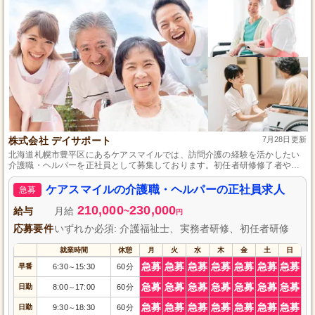
株式会社 デイサポート
7月28日更新
北海道札幌市豊平区にあるケアスマイルでは、訪問介護の経験を活かしたい
介護職・ヘルパーを正社員として募集しております。初任者研修修了者や特
養での施設介護経験者は特に大歓迎！豊かな自然に囲まれた環境で、利用者
様の笑顔を支えながら、安定した雇用とともに経験を積み重ねていきましょ
ケアスマイルの介護職・ヘルパーの正社員求人
急募
う。一緒に質の高い訪問介護を提供し、地域社会に貢献しませんか。ご応募
をお待ちしております。
210,000
230,000
給与
月給
~
円
応募要件
いずれか必須: 介護福祉士、実務者研修、初任者研修
就業時間
休憩
月
火
水
木
金
土
日
急募
急募
急募
急募
急募
急募
急募
早番
6:30
15:30
60分
～
急募
急募
急募
急募
急募
急募
急募
日勤
8:00
17:00
60分
～
急募
急募
急募
急募
急募
急募
急募
日勤
9:30
18:30
60分
～