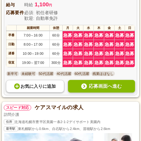
1,100
給与
時給
円
応募要件
必須: 初任者研修
歓迎: 自動車免許
就業時間
休憩
月
火
水
木
金
土
日
急募
急募
急募
急募
急募
急募
急募
早番
7:00
16:00
60分
～
急募
急募
急募
急募
急募
急募
急募
日勤
8:00
17:00
60分
～
急募
急募
急募
急募
急募
急募
急募
遅番
10:00
19:00
60分
～
急募
急募
急募
急募
急募
急募
急募
宿直
19:00
翌7:00
300分
～
新卒可
未経験可
50代活躍
40代活躍
60代活躍
残業ほぼなし
応募画面へ進む
お気に入り
に
追加
ケアスマイルの求人
スピード対応
訪問介護
住所
北海道札幌市豊平区美園一条2-1-2デイサポート美園内
最寄駅
東札幌駅から0.6km、白石駅から2.4km、苗穂駅から2.6km