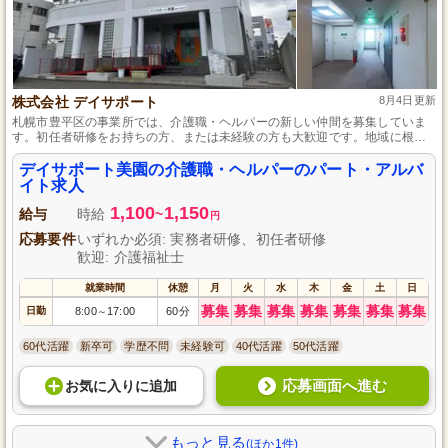
株式会社 デイサポート
8月4日更新
札幌市豊平区の事業所では、介護職・ヘルパーの新しい仲間を募集していま
す。初任者研修をお持ちの方、または未経験の方も大歓迎です。地域に根ざ
し、高齢者の方々の支援に貢献するやりがいを感じながら、充実した研修で
スキルアップも目指せます。あなたの暖かなサポートで、地域の方々の笑顔
デイサポート美園の介護職・ヘルパーのパート・アルバ
を増やしませんか？ご応募、心よりお待ちしています。
イト求人
1,100
1,150
給与
時給
~
円
応募要件
いずれか必須: 実務者研修、初任者研修
歓迎: 介護福祉士
就業時間
休憩
月
火
水
木
金
土
日
募集
募集
募集
募集
募集
募集
募集
日勤
8:00
17:00
60分
～
60代活躍
新卒可
学歴不問
未経験可
40代活躍
50代活躍
応募画面へ進む
お気に入り
に
追加
もっと見る
(ほか1件)