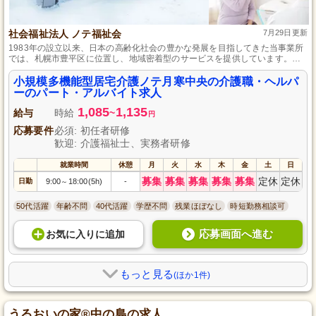
社会福祉法人 ノテ福祉会
7月29日更新
1983年の設立以来、日本の高齢化社会の豊かな発展を目指してきた当事業所
では、札幌市豊平区に位置し、地域密着型のサービスを提供しています。こ
こでは、介護職・ヘルパーとして活躍し、ご利用者様の日常生活を支えるや
りがいを得られます。初任者研修資格をお持ちであれば、介護の実務経験が
小規模多機能型居宅介護ノテ月寒中央の介護職・ヘルパ
ない方でも歓迎です。地域社会に貢献しながら、人々の生活を支える仕事を
ーのパート・アルバイト求人
しませんか？
1,085
1,135
給与
時給
~
円
応募要件
必須: 初任者研修
歓迎: 介護福祉士、実務者研修
就業時間
休憩
月
火
水
木
金
土
日
募集
募集
募集
募集
募集
定休
定休
日勤
9:00
18:00(5h)
-
～
50代活躍
年齢不問
40代活躍
学歴不問
残業ほぼなし
時短勤務相談可
応募画面へ進む
お気に入り
に
追加
もっと見る
(ほか1件)
うるおいの家®中の島の求人