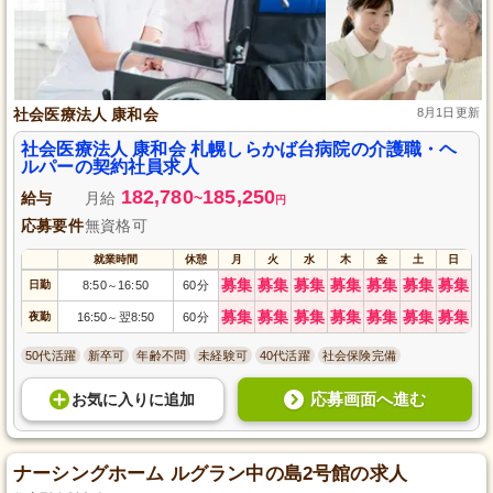
社会医療法人 康和会
8月1日更新
社会医療法人 康和会 札幌しらかば台病院の介護職・ヘ
ルパーの契約社員求人
182,780
185,250
給与
月給
~
円
応募要件
無資格可
就業時間
休憩
月
火
水
木
金
土
日
募集
募集
募集
募集
募集
募集
募集
日勤
8:50
16:50
60分
～
募集
募集
募集
募集
募集
募集
募集
夜勤
16:50
翌8:50
60分
～
50代活躍
新卒可
年齢不問
未経験可
40代活躍
社会保険完備
応募画面へ進む
お気に入り
に
追加
ナーシングホーム ルグラン中の島2号館の求人