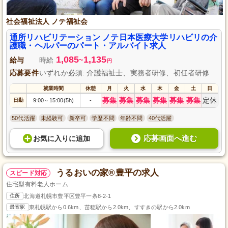
社会福祉法人 ノテ福祉会
通所リハビリテーション ノテ日本医療大学リハビリの介
護職・ヘルパーのパート・アルバイト求人
1,085
1,135
給与
時給
~
円
応募要件
いずれか必須: 介護福祉士、実務者研修、初任者研修
就業時間
休憩
月
火
水
木
金
土
日
募集
募集
募集
募集
募集
募集
定休
日勤
9:00
15:00(5h)
-
～
50代活躍
未経験可
新卒可
学歴不問
年齢不問
40代活躍
応募画面へ進む
お気に入り
に
追加
うるおいの家®豊平の求人
スピード対応
住宅型有料老人ホーム
住所
北海道札幌市豊平区豊平一条8-2-1
最寄駅
東札幌駅から0.6km、苗穂駅から2.0km、すすきの駅から2.0km