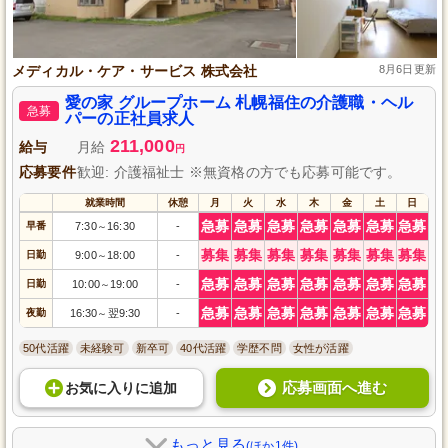
メディカル・ケア・サービス 株式会社
8月6日更新
愛の家 グループホーム 札幌福住の介護職・ヘル
急募
パーの正社員求人
211,000
給与
月給
円
応募要件
歓迎: 介護福祉士 ※無資格の方でも応募可能です。
就業時間
休憩
月
火
水
木
金
土
日
急募
急募
急募
急募
急募
急募
急募
早番
7:30
16:30
-
～
募集
募集
募集
募集
募集
募集
募集
日勤
9:00
18:00
-
～
急募
急募
急募
急募
急募
急募
急募
日勤
10:00
19:00
-
～
急募
急募
急募
急募
急募
急募
急募
夜勤
16:30
翌9:30
-
～
50代活躍
未経験可
新卒可
40代活躍
学歴不問
女性が活躍
応募画面へ進む
お気に入り
に
追加
もっと見る
(ほか1件)