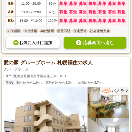
募集
募集
募集
募集
募集
募集
募集
遅番
11:00
20:00
60分
～
募集
募集
募集
募集
募集
募集
募集
遅番
13:00
22:00
60分
～
募集
募集
募集
募集
募集
募集
募集
夜勤
16:00
翌10:00
120分
～
50代活躍
60代活躍
40代活躍
学歴不問
住宅手当
社会保険完備
応募画面へ進む
お気に入り
に
追加
愛の家 グループホーム 札幌福住の求人
グループホーム
住所
北海道札幌市豊平区福住三条8-16-1
最寄駅
福住駅から1.9km、真駒内駅から3.3km、白石駅から5.7km
パノラマ