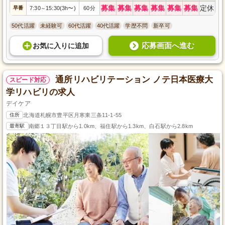
募集
募集
募集
募集
募集
募集
定休
早番
7:30
15:30(3h〜)
60分
～
50代活躍
未経験可
60代活躍
40代活躍
学歴不問
新卒可
応募画面へ進む
お気に入り
に
追加
通所リハビリテーション ノテ日本医療大
スピード対応
学リハビリの求人
デイケア
住所
北海道札幌市豊平区月寒東三条11-1-55
最寄駅
南郷１３丁目駅から1.0km、福住駅から1.3km、白石駅から2.8km