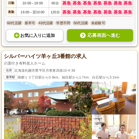
募集
募集
募集
募集
募集
募集
募集
日勤
10:00
19:00
60分
～
募集
募集
募集
募集
募集
募集
募集
夜勤
16:00
翌10:00
120分
～
60代活躍
新卒可
40代活躍
学歴不問
50代活躍
未経験可
応募画面へ進む
お気に入り
に
追加
シルバーハイツ羊ヶ丘3番館の求人
介護付き有料老人ホーム
住所
北海道札幌市豊平区月寒東四条15-4-38
最寄駅
南郷１３丁目駅から0.9km、福住駅から1.7km、白石駅から3.1km