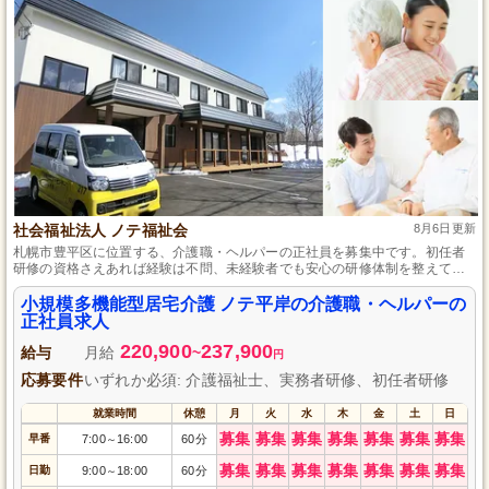
社会福祉法人 ノテ福祉会
8月6日更新
札幌市豊平区に位置する、介護職・ヘルパーの正社員を募集中です。初任者
研修の資格さえあれば経験は不問、未経験者でも安心の研修体制を整えてい
ます。年間休日は113日と多く、週休2日制でメリハリを持って働けるのが魅
力です。福利厚生も充実しており、長く安定して勤められる職場です。
小規模多機能型居宅介護 ノテ平岸の介護職・ヘルパーの
正社員求人
220,900
237,900
給与
月給
~
円
応募要件
いずれか必須: 介護福祉士、実務者研修、初任者研修
就業時間
休憩
月
火
水
木
金
土
日
募集
募集
募集
募集
募集
募集
募集
早番
7:00
16:00
60分
～
募集
募集
募集
募集
募集
募集
募集
日勤
9:00
18:00
60分
～