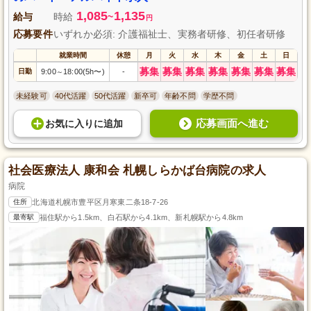
1,085
1,135
給与
時給
~
円
応募要件
いずれか必須: 介護福祉士、実務者研修、初任者研修
就業時間
休憩
月
火
水
木
金
土
日
募集
募集
募集
募集
募集
募集
募集
日勤
9:00
18:00(5h〜)
-
～
未経験可
40代活躍
50代活躍
新卒可
年齢不問
学歴不問
応募画面へ進む
お気に入り
に
追加
社会医療法人 康和会 札幌しらかば台病院の求人
病院
住所
北海道札幌市豊平区月寒東二条18-7-26
最寄駅
福住駅から1.5km、白石駅から4.1km、新札幌駅から4.8km