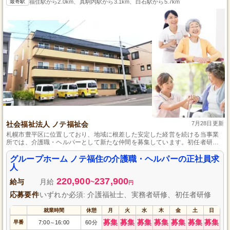
最寄駅
福住駅から2.0km、真駒内駅から3.1km、白石駅から5.7km
社会福祉法人 ノテ福祉会
7月28日更新
札幌市豊平区に位置しており、地域に根差した安定した経営を続ける当事業
所では、介護職・ヘルパーとして新たな仲間を募集しています。初任者研修
を有する方であれば、経験の有無に関わらず、質の高い介護サービスを提供
するチームの一員になることができます。ここでの仕事は、ご利用者さまの
グループホーム ノテ福住の介護職・ヘルパーの正社員求
快適な日々を支えるやりがいを感じながら、自身の成長も目指せる環境で
人
す。
220,900
237,900
給与
月給
~
円
応募要件
いずれか必須: 介護福祉士、実務者研修、初任者研修
就業時間
休憩
月
火
水
木
金
土
日
募集
募集
募集
募集
募集
募集
募集
早番
7:00
16:00
60分
～