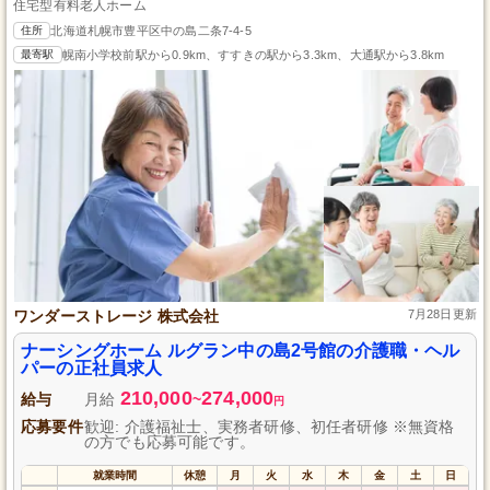
住宅型有料老人ホーム
住所
北海道札幌市豊平区中の島二条7-4-5
最寄駅
幌南小学校前駅から0.9km、すすきの駅から3.3km、大通駅から3.8km
ワンダーストレージ 株式会社
7月28日更新
ナーシングホーム ルグラン中の島2号館の介護職・ヘル
パーの正社員求人
210,000
274,000
給与
月給
~
円
応募要件
歓迎: 介護福祉士、実務者研修、初任者研修 ※無資格
の方でも応募可能です。
就業時間
休憩
月
火
水
木
金
土
日