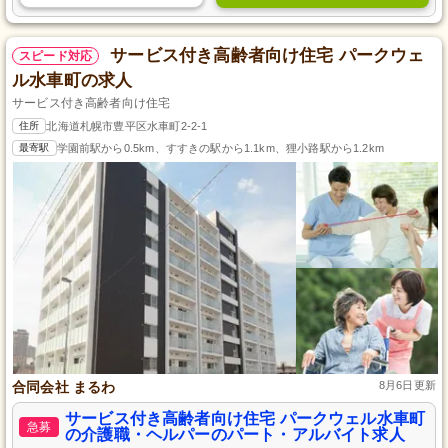
サービス付き高齢者向け住宅 パークウェ
スピード対応
ル水車町の求人
サービス付き高齢者向け住宅
住所
北海道札幌市豊平区水車町2-2-1
最寄駅
学園前駅から0.5km、すすきの駅から1.1km、狸小路駅から1.2km
合同会社 まるわ
8月6日更新
サービス付き高齢者向け住宅 パークウェル水車町
急募
の介護職・ヘルパーのパート・アルバイト求人