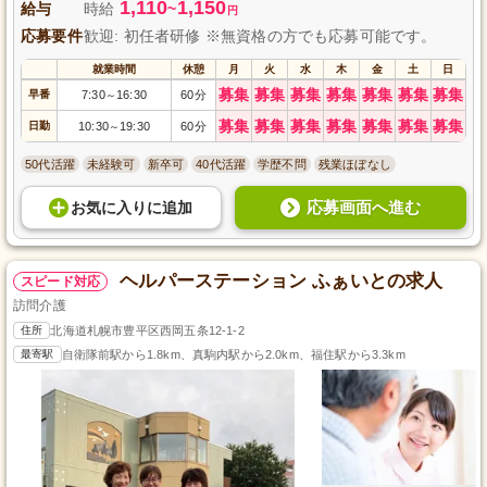
1,110
1,150
給与
時給
~
円
応募要件
歓迎: 初任者研修 ※無資格の方でも応募可能です。
就業時間
休憩
月
火
水
木
金
土
日
募集
募集
募集
募集
募集
募集
募集
早番
7:30
16:30
60分
～
募集
募集
募集
募集
募集
募集
募集
日勤
10:30
19:30
60分
～
50代活躍
未経験可
新卒可
40代活躍
学歴不問
残業ほぼなし
応募画面へ進む
お気に入り
に
追加
ヘルパーステーション ふぁいとの求人
スピード対応
訪問介護
住所
北海道札幌市豊平区西岡五条12-1-2
最寄駅
自衛隊前駅から1.8km、真駒内駅から2.0km、福住駅から3.3km