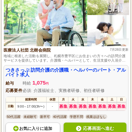
医療法人社団 北樹会病院
7月28日更新
地域に根差した活動を展開し、札幌市豊平区にお住まいの方々への訪問介護
サービスを提供しています。介護職・ヘルパーとして、生活支援や入浴介助
などを通して、ご利用者さまの快適な生活をサポートしてください。未経験
の方も歓迎し、必要な資格は自動車免許と初任者研修または旧ヘルパー2級で
つきさっぷ 訪問介護の介護職・ヘルパーのパート・アル
す。シフト制で実働は4時間程度、ご家庭との両立もしやすい環境です。
バイト求人
1,075
給与
時給
円
応募要件
必須: 介護福祉士、実務者研修、初任者研修
就業時間
休憩
月
火
水
木
金
土
日
募集
募集
募集
募集
募集
募集
募集
日勤
9:00
17:00(3h〜)
-
～
50代活躍
未経験可
新卒可
40代活躍
学歴不問
残業ほぼなし
応募画面へ進む
お気に入り
に
追加