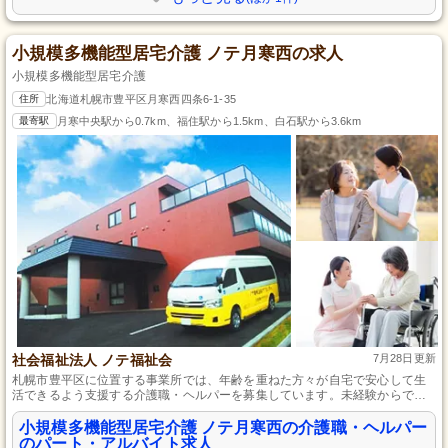
小規模多機能型居宅介護 ノテ月寒西の求人
小規模多機能型居宅介護
住所
北海道札幌市豊平区月寒西四条6-1-35
最寄駅
月寒中央駅から0.7km、福住駅から1.5km、白石駅から3.6km
社会福祉法人 ノテ福祉会
7月28日更新
札幌市豊平区に位置する事業所では、年齢を重ねた方々が自宅で安心して生
活できるよう支援する介護職・ヘルパーを募集しています。未経験からでも
心配はいりません、先輩職員がしっかりと教えてくれるので安心して働き始
められます。介護職員初任者研修の資格があれば、体力的負担の少ないパー
小規模多機能型居宅介護 ノテ月寒西の介護職・ヘルパー
ト・アルバイトで、やりがいのある仕事に取り組めます。
のパート・アルバイト求人