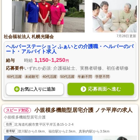
社会福祉法人 札幌光陽会
7月28日更新
ヘルパーステーション ふぁいとの介護職・ヘルパーのパ
ート・アルバイト求人
1,150
1,250
給与
時給
~
円
応募要件
いずれか必須: 介護福祉士、実務者研修、初任者研修
60代活躍
未経験可
40代活躍
50代活躍
年齢不問
学歴不問
応募画面へ進む
お気に入り
に
追加
小規模多機能型居宅介護 ノテ平岸の求人
スピード対応
小規模多機能型居宅介護
住所
北海道札幌市豊平区平岸五条15-1-2-4
最寄駅
澄川駅から0.6km、福住駅から2.5km、真駒内駅から3.5km