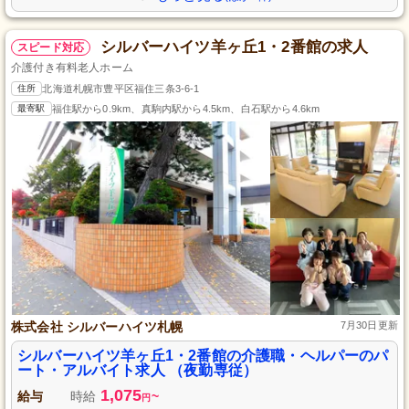
シルバーハイツ羊ヶ丘1・2番館の求人
スピード対応
介護付き有料老人ホーム
住所
北海道札幌市豊平区福住三条3-6-1
最寄駅
福住駅から0.9km、真駒内駅から4.5km、白石駅から4.6km
株式会社 シルバーハイツ札幌
7月30日更新
シルバーハイツ羊ヶ丘1・2番館の介護職・ヘルパーのパ
ート・アルバイト求人 （夜勤専従）
1,075
給与
時給
~
円