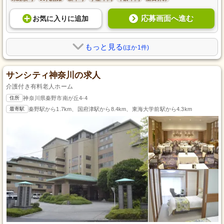
応募画面へ進む
お気に入り
に
追加
もっと見る
(ほか1件)
サンシティ神奈川の求人
介護付き有料老人ホーム
住所
神奈川県秦野市南が丘4-4
最寄駅
秦野駅から1.7km、国府津駅から8.4km、東海大学前駅から4.3km