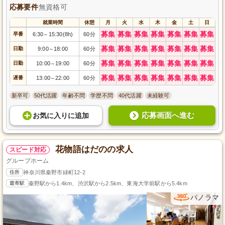
応募要件
無資格可
就業時間
休憩
月
火
水
木
金
土
日
募集
募集
募集
募集
募集
募集
募集
早番
6:30
15:30(8h)
60分
～
募集
募集
募集
募集
募集
募集
募集
日勤
9:00
18:00
60分
～
募集
募集
募集
募集
募集
募集
募集
日勤
10:00
19:00
60分
～
募集
募集
募集
募集
募集
募集
募集
遅番
13:00
22:00
60分
～
新卒可
50代活躍
年齢不問
学歴不問
40代活躍
未経験可
応募画面へ進む
お気に入り
に
追加
花物語はだのの求人
スピード対応
グループホーム
住所
神奈川県秦野市緑町12-2
最寄駅
秦野駅から1.4km、渋沢駅から2.5km、東海大学前駅から5.4km
パノラマ