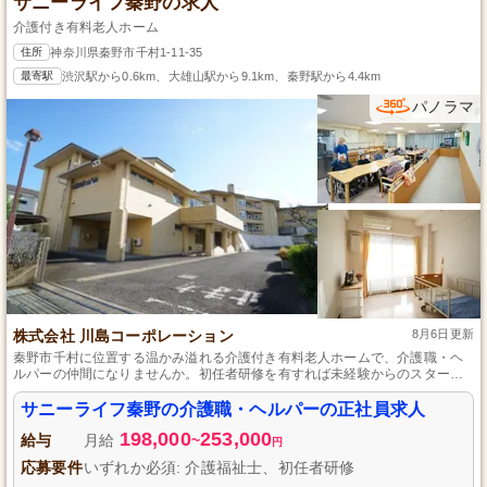
サニーライフ秦野の求人
介護付き有料老人ホーム
住所
神奈川県秦野市千村1-11-35
最寄駅
渋沢駅から0.6km、大雄山駅から9.1km、秦野駅から4.4km
パノラマ
株式会社 川島コーポレーション
8月6日更新
秦野市千村に位置する温かみ溢れる介護付き有料老人ホームで、介護職・ヘ
ルパーの仲間になりませんか。初任者研修を有すれば未経験からのスタート
も歓迎ですし、経済的な安定とともに、キャリアアップも目指せる環境が整
っています。入居者様の心に安らぎと喜びを届ける仕事で、専門性を磨きな
サニーライフ秦野の介護職・ヘルパーの正社員求人
がら社会貢献もできるやりがいを、ここ秦野市で感じてください。
198,000
253,000
給与
月給
~
円
応募要件
いずれか必須: 介護福祉士、初任者研修