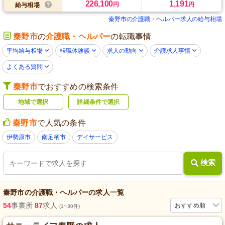
226,100
1,191
円
円
給与相場
秦野市の介護職・ヘルパー求人の給与相場
秦野市
の
介護職・ヘルパー
の転職事情
平均給与相場
転職体験談
求人の動向
介護求人事情
よくある質問
秦野市
でおすすめの検索条件
地域で選択
詳細条件で選択
秦野市
で人気の条件
伊勢原市
南足柄市
デイサービス
検索
秦野市
の
介護職・ヘルパー
の求人一覧
54
事業所
87
求人
おすすめ順
(1~30件)