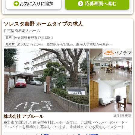
応募画面へ進む
お気に入り
に
追加
ソレスタ秦野 ホームタイプの求人
住宅型有料老人ホーム
住所
神奈川県秦野市戸川130-1
最寄駅
渋沢駅から2.0km、秦野駅から3.3km、東海大学前駅から6.9km
パノラマ
株式会社 アプルール
8月4日更新
秦野市で開設した住宅型有料老人ホームでは、介護職・ヘルパーのパート・
アルバイトを積極的に募集しています。未経験の方でも安心してスタートで
きるよう、充実した研修制度があり、資格取得後もスキルアップを目指せる