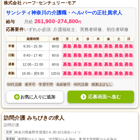
株式会社 ハーフ･センチュリー･モア
サンシティ神奈川の介護職・ヘルパーの正社員求人
261,900
274,800
給与
月給
~
円
応募要件
いずれか必須: 介護福祉士、実務者研修、初任者研修
就業時間
休憩
月
火
水
木
金
土
日
募集
募集
募集
募集
募集
募集
募集
早番
6:30
15:30
60分
～
募集
募集
募集
募集
募集
募集
募集
日勤
8:40
17:40
60分
～
募集
募集
募集
募集
募集
募集
募集
遅番
12:00
21:00
60分
～
募集
募集
募集
募集
募集
募集
募集
夜勤
16:30
翌9:30
120分
～
50代活躍
新卒可
学歴不問
未経験可
40代活躍
残業ほぼなし
応募画面へ進む
お気に入り
に
追加
訪問介護 みちびきの求人
訪問介護
住所
神奈川県秦野市曽屋2-6-30-101清水ハイツ
最寄駅
秦野駅から1.1km、渋沢駅から4.0km、東海大学前駅から4.0km