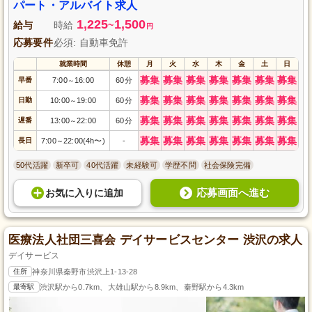
する使命感を持ち、利用者さま一人ひとりの意向を尊重したサービスを提供
パート・アルバイト求人
しているため、やりがいを感じながら働けます。
1,225
1,500
給与
時給
~
円
応募要件
必須: 自動車免許
就業時間
休憩
月
火
水
木
金
土
日
募集
募集
募集
募集
募集
募集
募集
早番
7:00
16:00
60分
～
募集
募集
募集
募集
募集
募集
募集
日勤
10:00
19:00
60分
～
募集
募集
募集
募集
募集
募集
募集
遅番
13:00
22:00
60分
～
募集
募集
募集
募集
募集
募集
募集
長日
7:00
22:00(4h〜)
-
～
50代活躍
新卒可
40代活躍
未経験可
学歴不問
社会保険完備
応募画面へ進む
お気に入り
に
追加
医療法人社団三喜会 デイサービスセンター 渋沢の求人
デイサービス
住所
神奈川県秦野市渋沢上1-13-28
最寄駅
渋沢駅から0.7km、大雄山駅から8.9km、秦野駅から4.3km