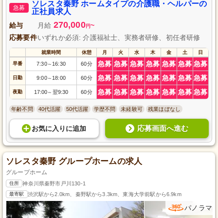
犬とのふれあいを通じ、利用者さま一人ひとりのこだわりに合わせた生活支
ソレスタ秦野 ホームタイプの介護職・ヘルパーの
急募
援を行います。月8日の休みで、プライベートも大切にできる環境です。
正社員求人
270,000
給与
月給
~
円
応募要件
いずれか必須: 介護福祉士、実務者研修、初任者研修
就業時間
休憩
月
火
水
木
金
土
日
急募
急募
急募
急募
急募
急募
急募
早番
7:30
16:30
60分
～
急募
急募
急募
急募
急募
急募
急募
日勤
9:00
18:00
60分
～
急募
急募
急募
急募
急募
急募
急募
夜勤
17:00
翌9:30
60分
～
年齢不問
40代活躍
50代活躍
学歴不問
未経験可
残業ほぼなし
応募画面へ進む
お気に入り
に
追加
ソレスタ秦野 グループホームの求人
グループホーム
住所
神奈川県秦野市戸川130-1
最寄駅
渋沢駅から2.0km、秦野駅から3.3km、東海大学前駅から6.9km
パノラマ