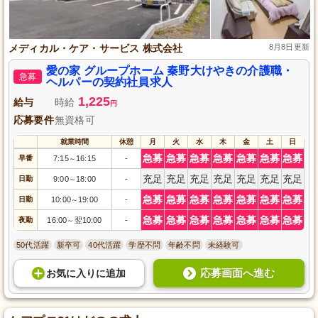
メディカル・ケア・サービス 株式会社
8月8日更新
愛の家 グループホーム 秦野大けやきの介護職・
急募
ヘルパーの契約社員求人
1,225
給与
時給
円
応募要件
無資格可
就業時間
休憩
月
火
水
木
金
土
日
急募
急募
急募
急募
急募
急募
急募
早番
7:15
16:15
-
～
充足
充足
充足
充足
充足
充足
充足
日勤
9:00
18:00
-
～
急募
急募
急募
急募
急募
急募
急募
日勤
10:00
19:00
-
～
急募
急募
急募
急募
急募
急募
急募
夜勤
16:00
翌10:00
-
～
50代活躍
新卒可
40代活躍
学歴不問
年齢不問
未経験可
応募画面へ進む
お気に入り
に
追加