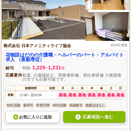
株式会社 日本アメニティライフ協会
8月8日更新
花物語はだのの介護職・ヘルパーのパート・アルバイト
求人 （夜勤専従）
1,225
1,231
給与
時給
~
円
応募要件
歓迎: 介護福祉士、実務者研修、初任者研修 ※無資格
の方でも応募可能です。
就業時間
休憩
月
火
水
木
金
土
日
募集
募集
募集
募集
募集
募集
募集
夜勤
17:00
翌10:00
-
～
50代活躍
新卒可
学歴不問
40代活躍
未経験可
残業ほぼなし
応募画面へ進む
お気に入り
に
追加