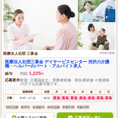
医療法人社団 三喜会
8月8日更新
医療法人社団三喜会 デイサービスセンター 渋沢の介護
職・ヘルパーのパート・アルバイト求人
1,225
給与
時給
円
応募要件
歓迎: 介護福祉士、実務者研修、初任者研修 ※無資格
の方でも応募可能です。
就業時間
休憩
月
火
水
木
金
土
日
募集
募集
募集
募集
募集
募集
募集
日勤
8:45
17:15
60分
～
50代活躍
新卒可
未経験可
40代活躍
学歴不問
年齢不問
応募画面へ進む
お気に入り
に
追加