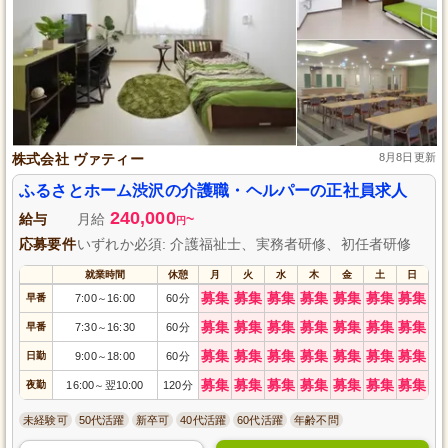
株式会社 ヴァティー
8月8日更新
ふるさとホーム渋沢の介護職・ヘルパーの正社員求人
240,000
給与
月給
~
円
応募要件
いずれか必須: 介護福祉士、実務者研修、初任者研修
就業時間
休憩
月
火
水
木
金
土
日
募集
募集
募集
募集
募集
募集
募集
早番
7:00
16:00
60分
～
募集
募集
募集
募集
募集
募集
募集
早番
7:30
16:30
60分
～
募集
募集
募集
募集
募集
募集
募集
日勤
9:00
18:00
60分
～
募集
募集
募集
募集
募集
募集
募集
夜勤
16:00
翌10:00
120分
～
未経験可
50代活躍
新卒可
40代活躍
60代活躍
年齢不問