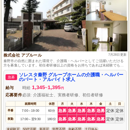
株式会社 アプルール
7月28日更新
秦野市の自然に囲まれた環境で、介護職・ヘルパーとしてご活躍いただける
方を募集しています。初任者研修以上の資格をお持ちであれば未経験でも安
心してスタートできる体制が整っており、利用者様一人ひとりに寄り添った
ケアを提供することができます。勤務日は栄養バランスの整った美味しい食
ソレスタ秦野 グループホームの介護職・ヘルパー
急募
事も提供され、働きながら健康も守れます。
のパート・アルバイト求人
1,345
1,395
給与
時給
~
円
応募要件
必須: 介護福祉士、実務者研修、初任者研修
就業時間
休憩
月
火
水
木
金
土
日
急募
急募
急募
急募
急募
定休
定休
早番
7:00
19:00
60分
～
急募
急募
急募
急募
急募
定休
定休
夜勤
17:00
翌9:30
180分
～
未経験可
50代活躍
新卒可
学歴不問
年齢不問
土日休み