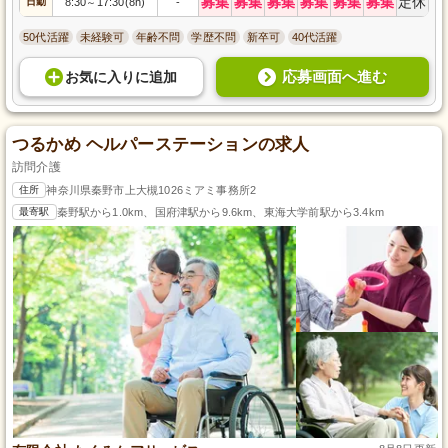
募集
募集
募集
募集
募集
募集
定休
日勤
8:30
17:30(8h)
-
～
50代活躍
未経験可
年齢不問
学歴不問
新卒可
40代活躍
応募画面へ進む
お気に入り
に
追加
つるかめ ヘルパーステーションの求人
訪問介護
住所
神奈川県秦野市上大槻1026ミアミ事務所2
最寄駅
秦野駅から1.0km、国府津駅から9.6km、東海大学前駅から3.4km