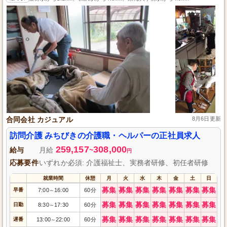
合同会社 カジュアル
8月6日更新
訪問介護 みちびきの介護職・ヘルパーの正社員求人
259,157
308,000
給与
月給
~
円
応募要件
いずれか必須: 介護福祉士、実務者研修、初任者研修
就業時間
休憩
月
火
水
木
金
土
日
募集
募集
募集
募集
募集
募集
募集
早番
7:00
16:00
60分
～
募集
募集
募集
募集
募集
募集
募集
日勤
8:30
17:30
60分
～
募集
募集
募集
募集
募集
募集
募集
遅番
13:00
22:00
60分
～