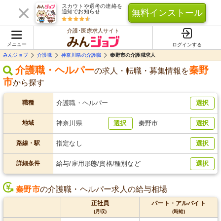
スカウトや選考の連絡を
無料インストール
通知でお知らせ
介護･医療求人サイト
メニュー
ログインする
みんジョブ
介護職
神奈川県の介護職
秦野市の介護職求人
介護職・ヘルパー
秦野
の求人・転職・募集情報を
市
から探す
職種
介護職・ヘルパー
選択
地域
神奈川県
選択
秦野市
選択
路線・駅
指定なし
選択
詳細条件
給与/雇用形態/資格/種別など
選択
秦野市
の介護職・ヘルパー求人の給与相場
正社員
パート・アルバイト
(月収)
(時給)