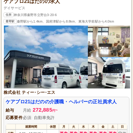
ケアプロ21はだのの求人
デイサービス
住所
神奈川県秦野市立野台3-20-6
最寄駅
秦野駅から1.4km、国府津駅から8.8km、東海大学前駅から4.0km
株式会社 ティー･シー･エス
ケアプロ21はだのの介護職・ヘルパーの正社員求人
272,885
給与
月給
~
円
応募要件
必須: 自動車免許
就業時間
休憩
月
火
水
木
金
土
日