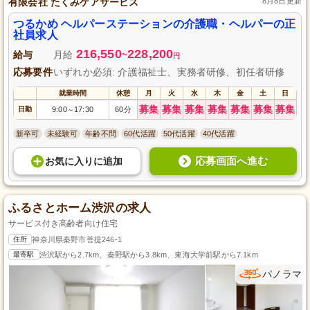
有限会社 たくみケアサービス
8月8日更新
つるかめ ヘルパーステーションの介護職・ヘルパーの正
社員求人
216,550
228,200
給与
月給
~
円
応募要件
いずれか必須: 介護福祉士、実務者研修、初任者研修
就業時間
休憩
月
火
水
木
金
土
日
募集
募集
募集
募集
募集
募集
募集
日勤
9:00
17:30
60分
～
新卒可
未経験可
年齢不問
60代活躍
50代活躍
40代活躍
応募画面へ進む
お気に入り
に
追加
ふるさとホーム渋沢の求人
サービス付き高齢者向け住宅
住所
神奈川県秦野市菩提246-1
最寄駅
渋沢駅から2.7km、秦野駅から3.8km、東海大学前駅から7.1km
パノラマ