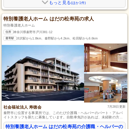
もっと見る
(ほか1件)
特別養護老人ホーム はだの松寿苑の求人
特別養護老人ホーム
住所
神奈川県秦野市戸川381-12
最寄駅
渋沢駅から1.8km、秦野駅から4.2km、松田駅から6.6km
社会福祉法人 寿徳会
7月28日更新
秦野市に位置する事業所では、このたび介護職・ヘルパーのパート・アルバ
イトスタッフを新たに募集しています。自動車免許があれば、未経験の方で
も大歓迎です。育児休暇や介護休暇の取得が可能で、昇給・賞与の実績もあ
り、日々の頑張りがしっかりと報酬に反映される環境です。地域福祉に貢献
特別養護老人ホーム はだの松寿苑の介護職・ヘルパーの