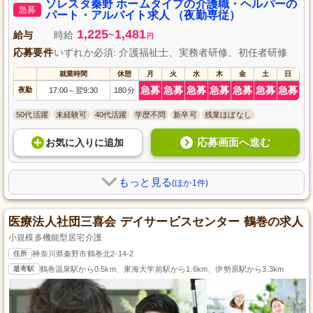
環境です。動物好きな方には特におすすめで、保護犬団体へのボランティア
ソレスタ秦野 ホームタイプの介護職・ヘルパーの
急募
活動もあります。地域に根ざした家庭的な雰囲気の中で、ご利用者さまの日
パート・アルバイト求人 （夜勤専従）
常生活を支援するやりがいを感じながら働けます。
1,225
1,481
給与
時給
~
円
応募要件
いずれか必須: 介護福祉士、実務者研修、初任者研修
就業時間
休憩
月
火
水
木
金
土
日
急募
急募
急募
急募
急募
急募
急募
夜勤
17:00
翌9:30
180分
～
50代活躍
未経験可
40代活躍
学歴不問
新卒可
残業ほぼなし
応募画面へ進む
お気に入り
に
追加
もっと見る
(ほか1件)
医療法人社団三喜会 デイサービスセンター 鶴巻の求人
小規模多機能型居宅介護
住所
神奈川県秦野市鶴巻北2-14-2
最寄駅
鶴巻温泉駅から0.5km、東海大学前駅から1.6km、伊勢原駅から3.3km