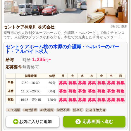
セントケア神奈川 株式会社
8月8日更新
秦野市の少人数制グループホームで、介護職・ヘルパーとして働くチャンス
です。未経験やブランクがある方も、本社での充実した研修からスタート
し、資格取得の全額補助という支援があります。これは、新しいキャリアを
築く絶好の機会です。
セントケアホーム桃の木原の介護職・ヘルパーのパー
ト・アルバイト求人
1,235
給与
時給
~
円
応募要件
無資格可
就業時間
休憩
月
火
水
木
金
土
日
募集
募集
募集
募集
募集
募集
募集
早番
7:30
16:30
60分
～
募集
募集
募集
募集
募集
募集
募集
遅番
11:00
20:00
60分
～
募集
募集
募集
募集
募集
募集
募集
夜勤
16:15
翌9:15
120分
～
50代活躍
60代活躍
40代活躍
学歴不問
新卒可
社会保険完備
応募画面へ進む
お気に入り
に
追加