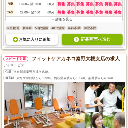
募集
募集
募集
募集
募集
募集
募集
夜勤
16:00
翌10:00
60分
～
募集
募集
募集
募集
募集
募集
募集
深夜
22:00
翌7:00
60分
～
詳細を見る
未経験可
新卒可
50代活躍
40代活躍
年齢不問
学歴不問
応募画面へ進む
お気に入り
に
追加
フィットケアカネコ秦野大根支店の求人
スピード対応
デイサービス
住所
神奈川県秦野市北矢名88
最寄駅
東海大学前駅から0.2km、鶴巻温泉駅から1.1km、秦野駅から4.0km