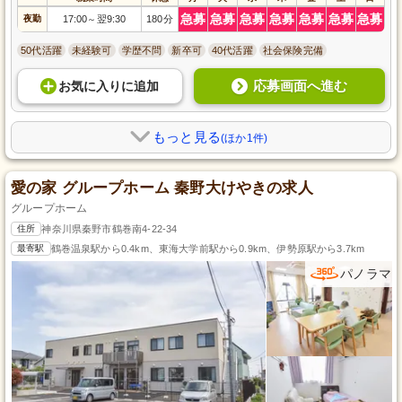
急募
急募
急募
急募
急募
急募
急募
夜勤
17:00
翌9:30
180分
～
50代活躍
未経験可
学歴不問
新卒可
40代活躍
社会保険完備
応募画面へ進む
お気に入り
に
追加
もっと見る
(ほか1件)
愛の家 グループホーム 秦野大けやきの求人
グループホーム
住所
神奈川県秦野市鶴巻南4-22-34
最寄駅
鶴巻温泉駅から0.4km、東海大学前駅から0.9km、伊勢原駅から3.7km
パノラマ