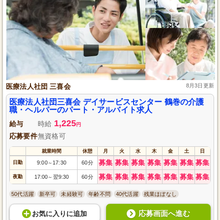
医療法人社団 三喜会
8月3日更新
医療法人社団三喜会 デイサービスセンター 鶴巻の介護
職・ヘルパーのパート・アルバイト求人
1,225
給与
時給
円
応募要件
無資格可
就業時間
休憩
月
火
水
木
金
土
日
募集
募集
募集
募集
募集
募集
募集
日勤
9:00
17:30
60分
～
募集
募集
募集
募集
募集
募集
募集
夜勤
17:00
翌9:30
60分
～
50代活躍
新卒可
未経験可
年齢不問
40代活躍
残業ほぼなし
応募画面へ進む
お気に入り
に
追加