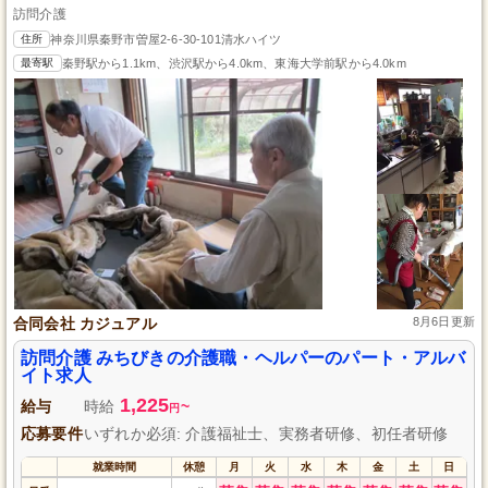
訪問介護
住所
神奈川県秦野市曽屋2-6-30-101清水ハイツ
最寄駅
秦野駅から1.1km、渋沢駅から4.0km、東海大学前駅から4.0km
合同会社 カジュアル
8月6日更新
訪問介護 みちびきの介護職・ヘルパーのパート・アルバ
イト求人
1,225
給与
時給
~
円
応募要件
いずれか必須: 介護福祉士、実務者研修、初任者研修
就業時間
休憩
月
火
水
木
金
土
日