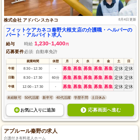
株式会社 アドバンスカネコ
8月4日更新
フィットケアカネコ秦野大根支店の介護職・ヘルパーの
パート・アルバイト求人
1,230
1,400
給与
時給
~
円
応募要件
必須: 自動車免許
就業時間
休憩
月
火
水
木
金
土
日
募集
募集
募集
募集
募集
定休
定休
午前
8:30
12:30
-
～
募集
募集
募集
募集
募集
定休
定休
日勤
8:30
17:30
60分
～
募集
募集
募集
募集
募集
定休
定休
午後
12:00
17:30
-
～
未経験可
50代活躍
新卒可
40代活躍
学歴不問
土日休み
応募画面へ進む
お気に入り
に
追加
アプルール秦野の求人
介護付き有料老人ホーム