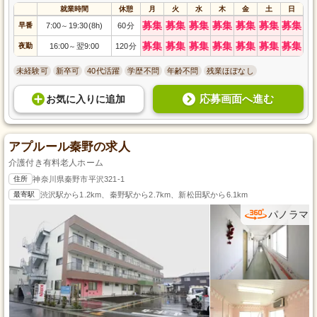
就業時間
休憩
月
火
水
木
金
土
日
募集
募集
募集
募集
募集
募集
募集
早番
7:00
19:30(8h)
60分
～
募集
募集
募集
募集
募集
募集
募集
夜勤
16:00
翌9:00
120分
～
未経験可
新卒可
40代活躍
学歴不問
年齢不問
残業ほぼなし
応募画面へ進む
お気に入り
に
追加
アプルール秦野の求人
介護付き有料老人ホーム
住所
神奈川県秦野市平沢321-1
最寄駅
渋沢駅から1.2km、秦野駅から2.7km、新松田駅から6.1km
パノラマ