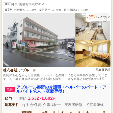
住所
神奈川県秦野市平沢321-1
最寄駅
渋沢駅から1.2km、秦野駅から2.7km、新松田駅から6.1km
パノラマ
株式会社 アプルール
7月28日更新
夜間の安心を支える介護職・ヘルパーを秦野市にある事業所で募集していま
す。初任者研修資格があれば未経験も歓迎、丁寧な研修と助け合いの社風で
一人前に成長できます。昇給昇格制度もあり、頑張りをしっかりと評価しま
す。
アプルール秦野の介護職・ヘルパーのパート・ア
急募
ルバイト求人 （夜勤専従）
1,632
1,682
給与
時給
~
円
応募要件
いずれか必須: 介護福祉士、実務者研修、初任者研修
就業時間
休憩
月
火
水
木
金
土
日