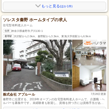
もっと見る
(ほか1件)
ソレスタ秦野 ホームタイプの求人
住宅型有料老人ホーム
住所
神奈川県秦野市戸川130-1
最寄駅
渋沢駅から2.0km、秦野駅から3.3km、東海大学前駅から6.9km
パノラマ
株式会社 アプルール
7月28日更新
秦野市に位置する、2019年オープンの住宅型有料老人ホームで、介護職・ヘ
ルパーを募集中です。未経験者も歓迎し、資格を持つ方には資格手当があり
ます。認知症予防のためのレクリエーションや、アロマオイルの活用、保護