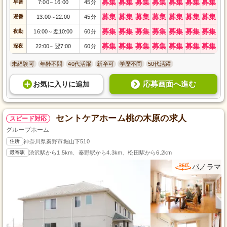
募集
募集
募集
募集
募集
募集
募集
早番
7:00
16:00
45分
～
募集
募集
募集
募集
募集
募集
募集
遅番
13:00
22:00
45分
～
募集
募集
募集
募集
募集
募集
募集
夜勤
16:00
翌10:00
60分
～
募集
募集
募集
募集
募集
募集
募集
深夜
22:00
翌7:00
60分
～
未経験可
年齢不問
40代活躍
新卒可
学歴不問
50代活躍
応募画面へ進む
お気に入り
に
追加
セントケアホーム桃の木原の求人
スピード対応
グループホーム
住所
神奈川県秦野市堀山下510
最寄駅
渋沢駅から1.5km、秦野駅から4.3km、松田駅から6.2km
パノラマ