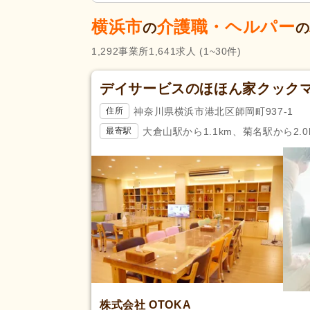
類
高齢者住宅
(2)
横浜市
介護職・ヘルパー
の
介護医療院・療養病床
(3)
の
病院
(23)
1,292
事業所
1,641
求人
(1~30件)
歯科診療所・技工所
(9)
デイサービスのほほん家クック
未経験可
(2,356)
神奈川県横浜市港北区師岡町937-1
住所
ブランク可
(2,814)
大倉山駅から1.1km、菊名駅から2.0
最寄駅
学生可
(227)
40代活躍
(2,789)
応募条件・こ
介護ロボット導入済み
(13)
だわり
ネイル可
(226)
掲載24時間以内
(28)
掲載14日以内
(125)
スピード対応
(486)
残業ほぼなし
(2,711)
夜勤のみ可
(398)
株式会社 OTOKA