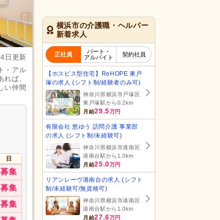
横浜市の介護職・ヘルパー
新着求人
パート・
正社員
契約社員
月4日更新
アルバイト
ト・アル
【ホスピス型住宅】ReHOPE 東戸
あれば、
塚の求人 (シフト制/経験者のみ可)
しい仲間
神奈川県横浜市戸塚区
東戸塚駅から0.2km
29.5
月給
万円
有限会社 悠ゆう 訪問介護 事業部
の求人 (シフト制/未経験可)
神奈川県横浜市港南区
港南台駅から1.0km
日
25.0
月給
万円
募集
リアンレーヴ港南台の求人 (シフト
募集
制/未経験可/無資格可)
神奈川県横浜市港南区
募集
港南台駅から1.0km
27.6
月給
万円