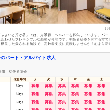
8
「ふぁいと芹が谷」では、介護職・ヘルパーを募集しています。パー
に合わせたフレキシブルな勤務が可能です。初任者研修を有する方で
に根差した愛される施設で、高齢者支援に貢献しませんか？心より新
ーのパート・アルバイト求人
研修、初任者研修
休憩時間
月
火
水
木
金
土
60分
募集
募集
募集
募集
募集
募集
60分
募集
募集
募集
募集
募集
募集
60分
募集
募集
募集
募集
募集
募集
60分