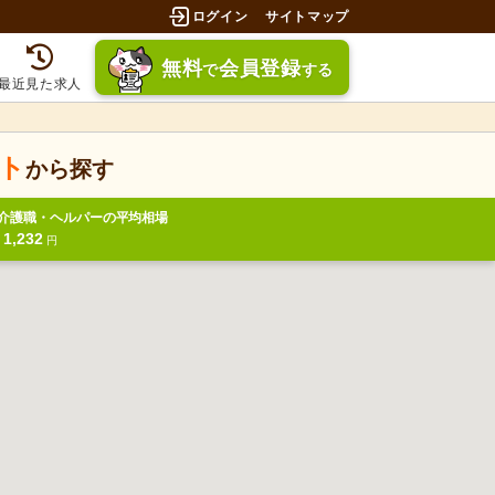
ログイン
サイトマップ
無料
会員登録
で
する
最近見た求人
ト
から探す
介護職・ヘルパーの平均相場
1,232
給
円