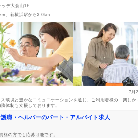
ラッデ大倉山1F
年間休日110日以上
(415)
年間休日120日以上
(129)
km、新横浜駅から3.0km
育休あり
(2,776)
介護休業
(1,223)
夏季休暇
(314)
冬季休暇
(166)
社会保険完備
(2,899)
研修制度あり
(2,808)
企業年金
(178)
昇給あり
(2,625)
退職金あり
(846)
日・祝給与アップ
(307)
資格取得支援あり
(1,557)
通勤手当
(2,549)
処遇改善手当
(1,192)
制服あり
(2,177)
7月
寮・社宅あり
(99)
託児施設あり
(182)
クス環境と豊かなコミュニケーションを通じ、ご利用者様の「楽しか
扶養控除内考慮あり
(605)
扶養手当
(259)
勤務体制も支援しております。
正社員登用あり
(1,015)
日払い・週払い可
(16)
介護職・ヘルパーのパート・アルバイト求人
自動車通勤可
(1,474)
自転車通勤可
(2,799)
無資格の方でも応募可能です。