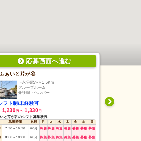
応募画面
へ
進む
ふぁいと芹が谷
ふぁいと宮
下永谷駅から1.5Km
いず
グループホーム
グ
介護職・ヘルパー
介
シフト制/未経験可
夜勤専従/未
1,230
1,330
1,500
給
時給
円
〜
円
円
いと芹が谷のシフト募集状況
ふぁいと宮沢のシフ
就業時間
休憩
月
火
水
木
金
土
日
就業時間
番
7:30
～
16:30
60
分
募集
募集
募集
募集
募集
募集
募集
勤
9:00
～
18:00
60
分
募集
募集
募集
募集
募集
募集
募集
夜勤
16:30
～
翌9:3