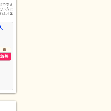
顔で支え
たい方に
ずはお気
人
ャー）
日
急募
画作成
(6)