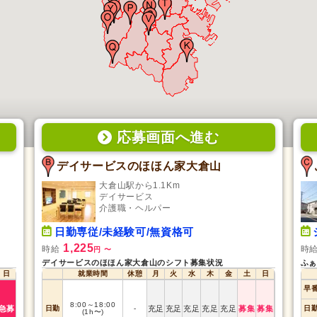
応募画面
へ
進む
デイサービスのほほん家大倉山
大倉山駅から1.1Km
デイサービス
介護職・ヘルパー
日勤専従/未経験可/無資格可
1,225
時給
時
円
〜
デイサービスのほほん家大倉山のシフト募集状況
ふぁ
日
就業時間
休憩
月
火
水
木
金
土
日
早
8:00
～
18:00
急募
日勤
-
充足
充足
充足
充足
充足
募集
募集
日
(1h〜)