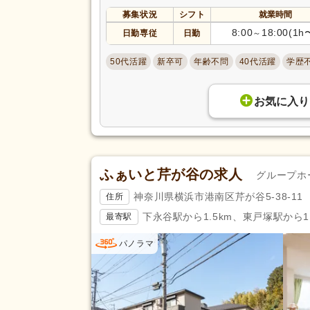
バイク通勤可
(802)
募集状況
シフト
就業時間
8:00
18:00(1h
日勤専従
日勤
～
50代活躍
新卒可
年齢不問
40代活躍
学歴
お気に入り
ふぁいと芹が谷の求人
グループホ
神奈川県横浜市港南区芹が谷5-38-11
住所
下永谷駅から1.5km、東戸塚駅から1.
最寄駅
パノラマ