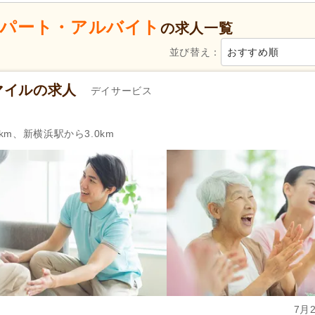
特別養護老人ホーム
(205)
介護老人保健施設
(103)
パート・アルバイト
グループホーム
(501)
の求人一覧
看護小規模多機能型居宅介護
診療所・クリニック
(13)
障がい者支援
(58)
並び替え：
おすすめ順
薬局・ドラッグストア
(7)
マイルの求人
デイサービス
新規オープン
(81)
無資格可
(1,331)
学歴不問
(2,743)
年齢不問
(2,059)
km、新横浜駅から3.0km
新卒可
(2,547)
子育てママパパ活躍
(2,802)
50代活躍
(2,719)
60代活躍
(809)
服装自由
(79)
髪型・髪色自由
(244)
Web面接可
(403)
ハローワーク求人を除く
(1,50
掲載3日以内
(33)
掲載7日以内
(48)
掲載30日以内
(392)
女性が活躍
(2,779)
急募
(211)
シフト制
(1,163)
日勤のみ可
(1,752)
午前のみ可
(277)
午後のみ可
(271)
7月