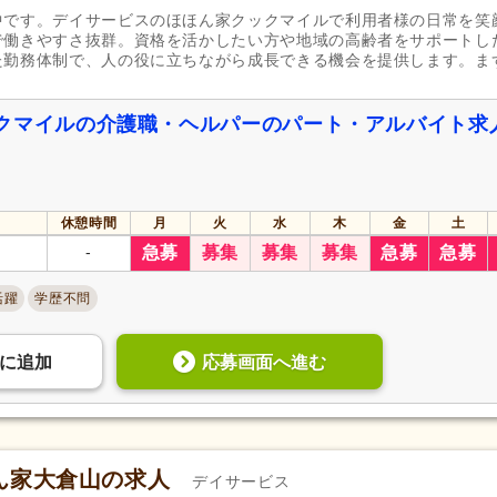
週1日から可
(459)
週2日から可
(373)
中です。デイサービスのほほん家クックマイルで利用者様の日常を笑
で働きやすさ抜群。資格を活かしたい方や地域の高齢者をサポートし
週4日から可
(17)
シフト相談可
(2,745)
た勤務体制で、人の役に立ちながら成長できる機会を提供します。ま
実務者研修（旧ヘルパー1級・基礎研
介護福祉士
(1,897)
クマイルの介護職・ヘルパーのパート・アルバイト求
修）
(1,585)
社会福祉士
(114)
精神保健福祉士
(38)
主任介護支援専門員
(27)
介護支援専門員（ケアマネジ
(47)
休憩時間
月
火
水
木
金
土
自動車免許（二種）
(10)
認知症介護基礎研修
(19)
-
急募
募集
募集
募集
急募
急募
認知症介護実践リーダー研修
(11)
小規模多機能型サービス等計
担当者研修
(4)
活躍
学歴不問
)
サービス管理責任者研修
(6)
児童指導員任用
(4)
相談支援従事者現任研修
(6)
主任相談支援専門員養成研修
応募画面へ進む
に
追加
強度行動障害支援者養成研修
(4)
放課後児童支援員認定研修
(4)
スポーツ指導員
(7)
週休2日
(485)
4週8休
(273)
ん家大倉山の求人
デイサービス
土日祝休み
(59)
土曜休み
(19)