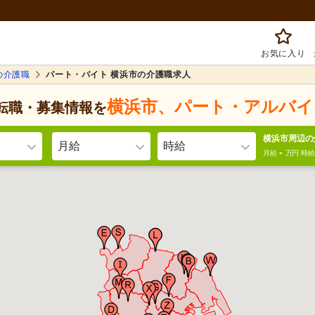
お気に入り
の介護職
パート・バイト 横浜市の介護職求人
横浜市
、
パート・アルバイ
転職・募集情報を
横浜市周辺の
月給
時給
-
月給
万円
時