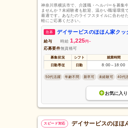
勤務形態
時短勤務相談可
(428)
神奈川県横浜市で、介護職・ヘルパーを募集
ませんか？未経験者も歓迎、温かい職場環境
週3日から可
(158)
最適です。あなたのライフスタイルに合わせ
即日勤務可
(387)
軽にご応募ください。
初任者研修（旧ヘルパー2級）
デイサービスのほほん家クッ
急募
(1,953)
1,225
給与
時給
円
~
認知症ケア専門士
(24)
応募要件
無資格可
社会福祉主事任用
(47)
募集状況
シフト
就業時間
自動車免許
(770)
8:00
18:00
日勤専従
日勤
～
応募資格
認知症介護実践者研修
(21)
50代活躍
年齢不問
新卒可
未経験可
40代
児童発達支援管理責任者研修
(4
相談支援従事者初任者研修
(6)
お気に入り
行動擁護従業者養成研修
(4)
ヨガインストラクター
(7)
完全週休2日
(337)
デイサービスのほほ
スピード対応
土日休み
(90)