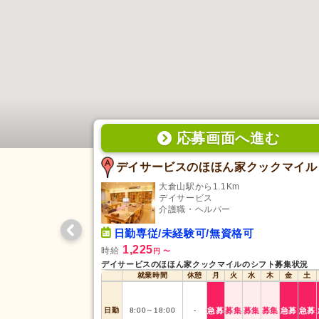
応募画面
へ
進む
デイサービスのほほん家クックマイル
大倉山駅から1.1Km
デイサービス
介護職・ヘルパー
日勤専従/未経験可/無資格可
1,225
時給
円
〜
デイサービスのほほん家クックマイルのシフト募集状況
就業時間
休憩
月
火
水
木
金
土
日勤
8:00
～
18:00
-
急募
募集
募集
募集
急募
急募