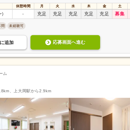
休憩時間
月
火
水
木
金
土
〜)
-
充足
充足
充足
充足
充足
募集
不問
未経験可
応募画面へ進む
に
追加
ーム
8km、上大岡駅から2.9km