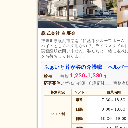
株式会社 白寿会
神奈川県横浜市港南区にあるグループホーム
バイトとしての採用なので、ライフスタイル
実務経験は問いません。私たちと一緒に地域
をお待ちしております。
ふぁいと芹が谷の介護職・ヘルパ
1,230
1,330
給与
時給
~
円
応募要件
いずれか必須: 介護福祉士、実務者
募集状況
シフト
就業時間
7:30
16:30
早番
～
9:00
18:00
日勤
～
シフト制
10:00
19:00
日勤
～
16:30
翌9:30