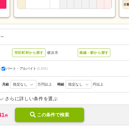
日
パー
市区町村から探す
横浜市
路線・駅から探す
)
パート・アルバイト
(1,641)
月給
指定なし
万円以上
時給
指定なし
円以上
訪問介護
(515)
訪問入浴
(54)
さらに詳しい条件を選ぶ
デイサービス
(668)
デイケア
(50)
41
ショートステイ
この条件で検索
(53)
住宅型有料老人ホーム
(172)
件
サービス付き高齢者向け住宅
(38)
ケアハウス
(11)