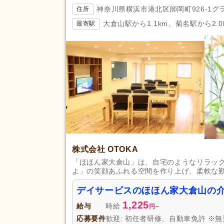
神奈川県横浜市港北区師岡町926-1グ
住所
日曜休み
(300)
休日・休暇
大倉山駅から1.1km、菊名駅から2.0
最寄駅
産休あり
(2,609)
看護休暇
(574)
年末年始休暇
(387)
賞与あり
(1,504)
セミナー参加費補助
(235)
復職支援あり
(461)
住宅手当
(307)
給与・手当
人事評価制度あり
(2,801)
福利厚生
株式会社 OTOKA
夜勤手当
(952)
「ほほん家大倉山」は、自宅のようなリラッ
資格手当
(974)
よ」の笑顔あふれる空間を作り上げ、柔軟な
再雇用制度あり
(651)
デイサービスのほほん家大倉山の
副業可
(793)
1,225
給与
時給
円
~
駅近
(1,279)
応募要件
歓迎: 初任者研修、自動車免許 ※
アクセス