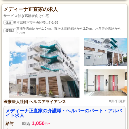
メディーナ正直家の求人
サービス付き高齢者向け住宅
住所
熊本県熊本市中央区帯山7-1-35
東海学園前駅から1.0km、市立体育館前駅から2.7km、水前寺公園駅から
最寄駅
2.7km
医療法人社団 ヘルスアライアンス
8月7日更新
メディーナ正直家の介護職・ヘルパーのパート・アルバ
イト求人
1,050
給与
時給
~
円