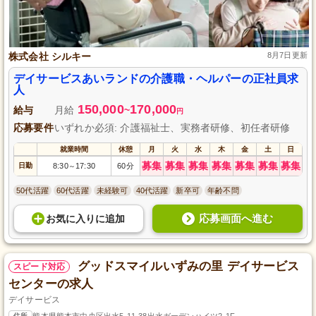
株式会社 シルキー
8月7日更新
デイサービスあいランドの介護職・ヘルパーの正社員求
人
150,000
170,000
給与
月給
~
円
応募要件
いずれか必須: 介護福祉士、実務者研修、初任者研修
就業時間
休憩
月
火
水
木
金
土
日
募集
募集
募集
募集
募集
募集
募集
日勤
8:30
17:30
60分
～
50代活躍
60代活躍
未経験可
40代活躍
新卒可
年齢不問
応募画面へ進む
お気に入り
に
追加
グッドスマイルいずみの里 デイサービス
スピード対応
センターの求人
デイサービス
住所
熊本県熊本市中央区出水5-11-38出水ガーデンハイツ2-1F