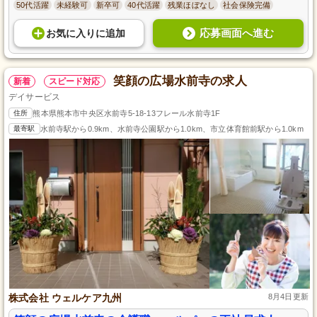
50代活躍
未経験可
新卒可
40代活躍
残業ほぼなし
社会保険完備
応募画面へ進む
お気に入り
に
追加
笑顔の広場水前寺の求人
新着
スピード対応
デイサービス
住所
熊本県熊本市中央区水前寺5-18-13フレール水前寺1F
最寄駅
水前寺駅から0.9km、水前寺公園駅から1.0km、市立体育館前駅から1.0km
株式会社 ウェルケア九州
8月4日更新