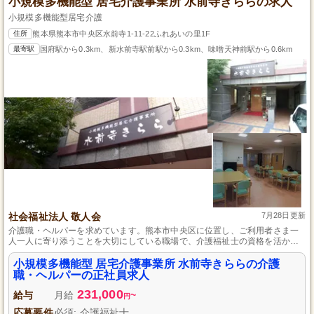
小規模多機能型 居宅介護事業所 水前寺きららの求人
小規模多機能型居宅介護
住所
熊本県熊本市中央区水前寺1-11-22ふれあいの里1F
最寄駅
国府駅から0.3km、新水前寺駅前駅から0.3km、味噌天神前駅から0.6km
社会福祉法人 敬人会
7月28日更新
介護職・ヘルパーを求めています。熊本市中央区に位置し、ご利用者さま一
人一人に寄り添うことを大切にしている職場で、介護福祉士の資格を活かせ
ます。残業がほとんどなく、昇給制度や賞与、各種手当の充実も魅力。安定
して長く働ける環境をご用意しています。
小規模多機能型 居宅介護事業所 水前寺きららの介護
職・ヘルパーの正社員求人
231,000
給与
月給
~
円
応募要件
必須: 介護福祉士