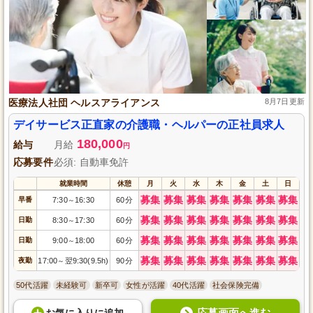
医療法人社団 ヘルスアライアンス
8月7日更新
デイサービス正直家の介護職・ヘルパーの正社員求人
180,000
給与
月給
円
応募要件
必須: 自動車免許
就業時間
休憩
月
火
水
木
金
土
日
募集
募集
募集
募集
募集
募集
募集
早番
7:30
16:30
60分
～
募集
募集
募集
募集
募集
募集
募集
日勤
8:30
17:30
60分
～
募集
募集
募集
募集
募集
募集
募集
日勤
9:00
18:00
60分
～
募集
募集
募集
募集
募集
募集
募集
夜勤
17:00
翌9:30(9.5h)
90分
～
50代活躍
未経験可
新卒可
女性が活躍
40代活躍
社会保険完備
応募画面へ進む