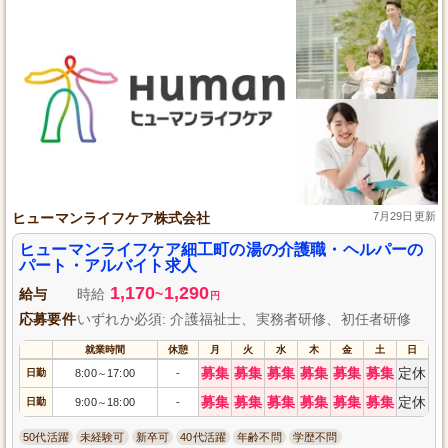
ヒューマンライフケア株式会社
7月29日更新
ヒューマンライフケア細工町の湯の介護職・ヘルパーの
パート・アルバイト求人
1,170
1,290
給与
時給
~
円
応募要件
いずれか必須: 介護福祉士、実務者研修、初任者研修
就業時間
休憩
月
火
水
木
金
土
日
募集
募集
募集
募集
募集
募集
定休
日勤
8:00
17:00
-
～
募集
募集
募集
募集
募集
募集
定休
日勤
9:00
18:00
-
～
50代活躍
未経験可
新卒可
40代活躍
年齢不問
学歴不問