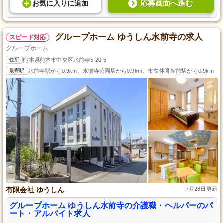
応募画面へ進む
お気に入り
に
追加
グループホーム ゆうしん水前寺の求人
スピード対応
グループホーム
住所
熊本県熊本市中央区水前寺5-20-5
最寄駅
水前寺駅から0.9km、水前寺公園駅から0.9km、市立体育館前駅から0.9km
有限会社 ゆうしん
7月28日更新
グループホーム ゆうしん水前寺の介護職・ヘルパーのパ
ート・アルバイト求人