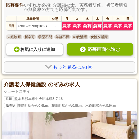
応募要件
いずれか必須: 介護福祉士、実務者研修、初任者研修
※無資格の方でも応募可能です。
就業時間
休憩
月
火
水
木
金
土
日
急募
急募
急募
急募
急募
急募
急募
長日
6:00
21:00(1h〜)
-
～
未経験可
新卒可
学歴不問
年齢不問
40代活躍
女性が活躍
応募画面へ進む
お気に入り
に
追加
もっと見る
(ほか1件)
介護老人保健施設 のぞみの求人
ショートステイ
住所
熊本県熊本市中央区本荘3-7-18
最寄駅
辛島町駅から0.6km、花畑町駅から0.8km、水道町駅から0.9km