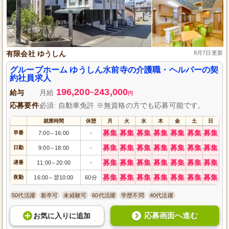
有限会社 ゆうしん
8月7日更新
グループホーム ゆうしん水前寺の介護職・ヘルパーの契
約社員求人
196,200
243,000
給与
月給
~
円
応募要件
必須: 自動車免許 ※無資格の方でも応募可能です。
就業時間
休憩
月
火
水
木
金
土
日
募集
募集
募集
募集
募集
募集
募集
早番
7:00
16:00
-
～
募集
募集
募集
募集
募集
募集
募集
日勤
9:00
18:00
-
～
募集
募集
募集
募集
募集
募集
募集
遅番
11:00
20:00
-
～
募集
募集
募集
募集
募集
募集
募集
夜勤
16:00
翌10:00
60分
～
50代活躍
新卒可
未経験可
60代活躍
学歴不問
40代活躍
応募画面へ進む
お気に入り
に
追加