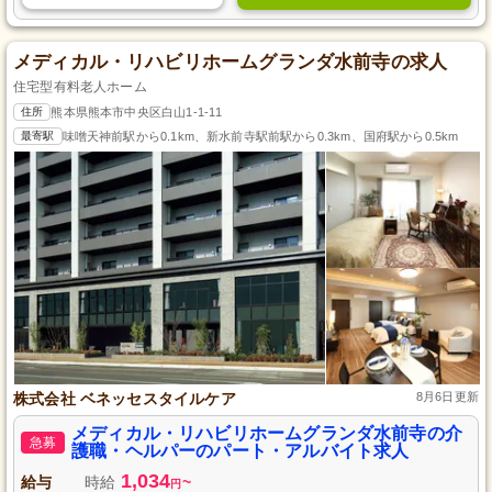
メディカル・リハビリホームグランダ水前寺の求人
住宅型有料老人ホーム
住所
熊本県熊本市中央区白山1-1-11
最寄駅
味噌天神前駅から0.1km、新水前寺駅前駅から0.3km、国府駅から0.5km
株式会社 ベネッセスタイルケア
8月6日更新
メディカル・リハビリホームグランダ水前寺の介
急募
護職・ヘルパーのパート・アルバイト求人
1,034
給与
時給
~
円