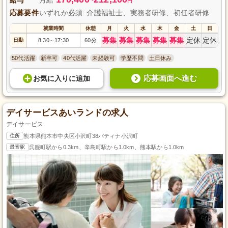
円
応募要件
いずれか必須: 介護福祉士、実務者研修、初任者研修
就業時間
休憩
月
火
水
木
金
土
日
募集
募集
募集
募集
募集
定休
定休
日勤
8:30
17:30
60分
～
50代活躍
新卒可
40代活躍
未経験可
学歴不問
土日休み
応募画面へ進む
お気に入り
に
追加
デイサービスあいランドの求人
デイサービス
住所
熊本県熊本市中央区小沢町38パティナ小沢町
最寄駅
呉服町駅から0.3km、辛島町駅から1.0km、熊本駅から1.0km