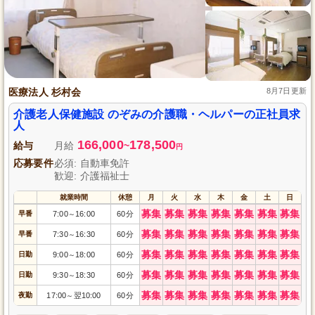
医療法人 杉村会
8月7日更新
介護老人保健施設 のぞみの介護職・ヘルパーの正社員求
人
166,000
178,500
給与
月給
~
円
応募要件
必須: 自動車免許
歓迎: 介護福祉士
就業時間
休憩
月
火
水
木
金
土
日
募集
募集
募集
募集
募集
募集
募集
早番
7:00
16:00
60分
～
募集
募集
募集
募集
募集
募集
募集
早番
7:30
16:30
60分
～
募集
募集
募集
募集
募集
募集
募集
日勤
9:00
18:00
60分
～
募集
募集
募集
募集
募集
募集
募集
日勤
9:30
18:30
60分
～
募集
募集
募集
募集
募集
募集
募集
夜勤
17:00
翌10:00
60分
～