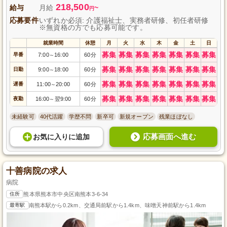
218,500
給与
月給
~
円
応募要件
いずれか必須: 介護福祉士、実務者研修、初任者研修
※無資格の方でも応募可能です。
就業時間
休憩
月
火
水
木
金
土
日
募集
募集
募集
募集
募集
募集
募集
早番
7:00
16:00
60分
～
募集
募集
募集
募集
募集
募集
募集
日勤
9:00
18:00
60分
～
募集
募集
募集
募集
募集
募集
募集
遅番
11:00
20:00
60分
～
募集
募集
募集
募集
募集
募集
募集
夜勤
16:00
翌9:00
60分
～
未経験可
40代活躍
学歴不問
新卒可
新規オープン
残業ほぼなし
応募画面へ進む
お気に入り
に
追加
十善病院の求人
病院
住所
熊本県熊本市中央区南熊本3-6-34
最寄駅
南熊本駅から0.2km、交通局前駅から1.4km、味噌天神前駅から1.4km