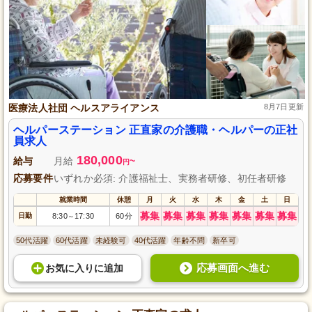
医療法人社団 ヘルスアライアンス
8月7日更新
ヘルパーステーション 正直家の介護職・ヘルパーの正社
員求人
180,000
給与
月給
~
円
応募要件
いずれか必須: 介護福祉士、実務者研修、初任者研修
就業時間
休憩
月
火
水
木
金
土
日
募集
募集
募集
募集
募集
募集
募集
日勤
8:30
17:30
60分
～
50代活躍
60代活躍
未経験可
40代活躍
年齢不問
新卒可
応募画面へ進む
お気に入り
に
追加