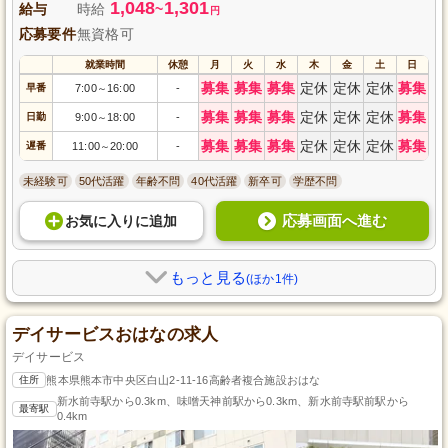
1,048
1,301
給与
時給
~
円
応募要件
無資格可
就業時間
休憩
月
火
水
木
金
土
日
募集
募集
募集
定休
定休
定休
募集
早番
7:00
16:00
-
～
募集
募集
募集
定休
定休
定休
募集
日勤
9:00
18:00
-
～
募集
募集
募集
定休
定休
定休
募集
遅番
11:00
20:00
-
～
未経験可
50代活躍
年齢不問
40代活躍
新卒可
学歴不問
応募画面へ進む
お気に入り
に
追加
もっと見る
(ほか1件)
デイサービスおはなの求人
デイサービス
住所
熊本県熊本市中央区白山2-11-16高齢者複合施設おはな
新水前寺駅から0.3km、味噌天神前駅から0.3km、新水前寺駅前駅から
最寄駅
0.4km