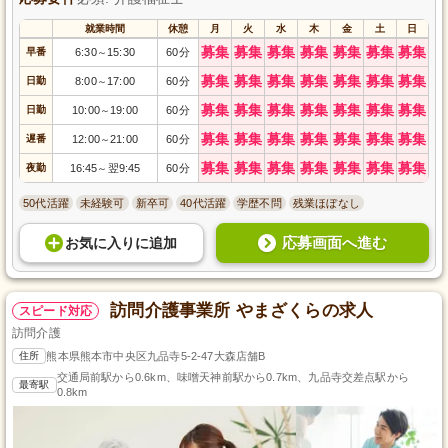
就業時間
休憩
月
火
水
木
金
土
日
募集
募集
募集
募集
募集
募集
募集
早番
6:30
15:30
60分
～
募集
募集
募集
募集
募集
募集
募集
日勤
8:00
17:00
60分
～
募集
募集
募集
募集
募集
募集
募集
日勤
10:00
19:00
60分
～
募集
募集
募集
募集
募集
募集
募集
遅番
12:00
21:00
60分
～
募集
募集
募集
募集
募集
募集
募集
夜勤
16:45
翌9:45
60分
～
50代活躍
未経験可
新卒可
40代活躍
学歴不問
残業ほぼなし
応募画面へ進む
お気に入り
に
追加
訪問介護事業所 やまざくらの求人
スピード対応
訪問介護
住所
熊本県熊本市中央区九品寺5-2-47大森店舗B
交通局前駅から0.6km、味噌天神前駅から0.7km、九品寺交差点駅から
最寄駅
0.8km