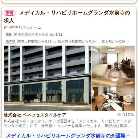
メディカル・リハビリホームグランダ水前寺の
新着
求人
住宅型有料老人ホーム
住所
熊本県熊本市中央区白山1-1-11
最寄駅
味噌天神前駅から0.1km、新水前寺駅前駅から0.3km、国府駅から0.5km
株式会社 ベネッセスタイルケア
8月7日更新
株式会社ベネッセスタイルケアが運営する「メディカル・リハビリホームグ
ランダ水前寺」にて、介護職・ヘルパーを募集いたします。勤務地は熊本県
熊本市中央区。未経験の方も大歓迎！正社員として安定した環境で、利用者
様の笑顔をサポートするやりがいのあるお仕事です。福祉に興味をお持ちの
メディカル・リハビリホームグランダ水前寺の介護職・