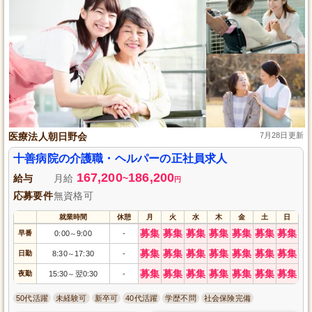
医療法人朝日野会
7月28日更新
十善病院の介護職・ヘルパーの正社員求人
167,200
186,200
給与
月給
~
円
応募要件
無資格可
就業時間
休憩
月
火
水
木
金
土
日
募集
募集
募集
募集
募集
募集
募集
早番
0:00
9:00
-
～
募集
募集
募集
募集
募集
募集
募集
日勤
8:30
17:30
-
～
募集
募集
募集
募集
募集
募集
募集
夜勤
15:30
翌0:30
-
～
50代活躍
未経験可
新卒可
40代活躍
学歴不問
社会保険完備