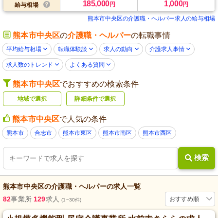
185,000
1,000
円
円
給与相場
熊本市中央区の介護職・ヘルパー求人の給与相場
熊本市中央区
の
介護職・ヘルパー
の転職事情
平均給与相場
転職体験談
求人の動向
介護求人事情
求人数のトレンド
よくある質問
熊本市中央区
でおすすめの検索条件
地域で選択
詳細条件で選択
熊本市中央区
で人気の条件
熊本市
合志市
熊本市東区
熊本市南区
熊本市西区
検索
熊本市中央区
の
介護職・ヘルパー
の求人一覧
82
事業所
129
求人
おすすめ順
(1~30件)