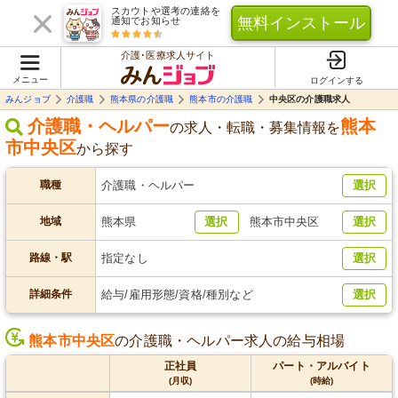
スカウトや選考の連絡を
無料インストール
通知でお知らせ
介護･医療求人サイト
メニュー
ログインする
みんジョブ
介護職
熊本県の介護職
熊本市の介護職
中央区の介護職求人
介護職・ヘルパー
熊本
の求人・転職・募集情報を
市中央区
から探す
職種
介護職・ヘルパー
選択
地域
熊本県
選択
熊本市中央区
選択
路線・駅
指定なし
選択
詳細条件
給与/雇用形態/資格/種別など
選択
熊本市中央区
の介護職・ヘルパー求人の給与相場
正社員
パート・アルバイト
(月収)
(時給)