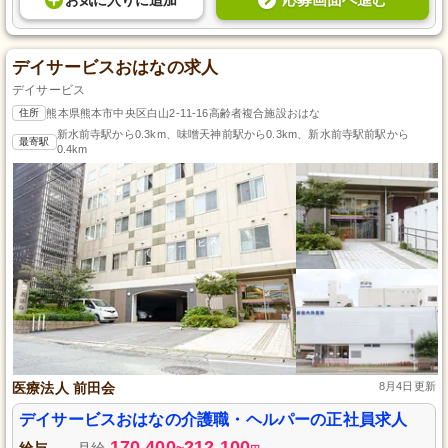
お気に入り
に
追加
デイサービスおはなの求人
デイサービス
住所
熊本県熊本市中央区白山2-11-16高齢者複合施設おはな
新水前寺駅から0.3km、味噌天神前駅から0.3km、新水前寺駅前駅から
最寄駅
0.4km
医療法人 前田会
8月4日更新
デイサービスおはなの介護職・ヘルパーの正社員求人
170,400
212,100
給与
月給
~