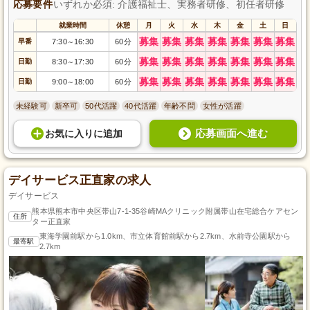
応募要件
いずれか必須: 介護福祉士、実務者研修、初任者研修
就業時間
休憩
月
火
水
木
金
土
日
募集
募集
募集
募集
募集
募集
募集
早番
7:30
16:30
60分
～
募集
募集
募集
募集
募集
募集
募集
日勤
8:30
17:30
60分
～
募集
募集
募集
募集
募集
募集
募集
日勤
9:00
18:00
60分
～
未経験可
新卒可
50代活躍
40代活躍
年齢不問
女性が活躍
応募画面へ進む
お気に入り
に
追加
デイサービス正直家の求人
デイサービス
熊本県熊本市中央区帯山7-1-35谷崎MAクリニック附属帯山在宅総合ケアセン
住所
ター正直家
東海学園前駅から1.0km、市立体育館前駅から2.7km、水前寺公園駅から
最寄駅
2.7km