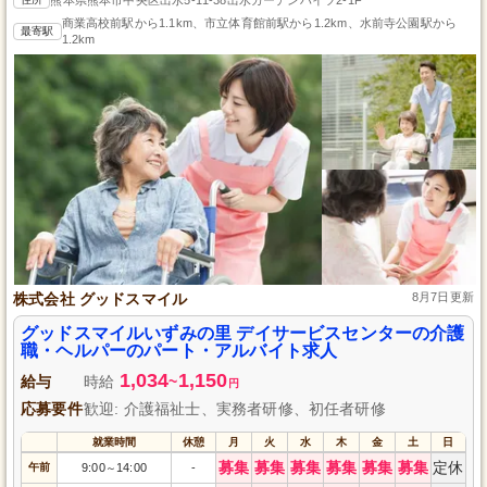
商業高校前駅から1.1km、市立体育館前駅から1.2km、水前寺公園駅から
最寄駅
1.2km
株式会社 グッドスマイル
8月7日更新
グッドスマイルいずみの里 デイサービスセンターの介護
職・ヘルパーのパート・アルバイト求人
1,034
1,150
給与
時給
~
円
応募要件
歓迎: 介護福祉士、実務者研修、初任者研修
就業時間
休憩
月
火
水
木
金
土
日
募集
募集
募集
募集
募集
募集
定休
午前
9:00
14:00
-
～