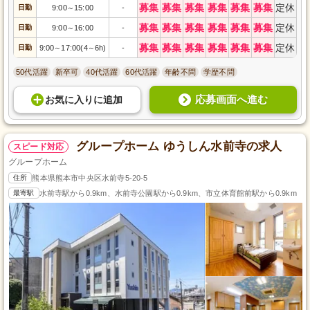
募集
募集
募集
募集
募集
募集
定休
日勤
9:00
15:00
-
～
募集
募集
募集
募集
募集
募集
定休
日勤
9:00
16:00
-
～
募集
募集
募集
募集
募集
募集
定休
日勤
9:00
17:00(4
6h)
-
～
～
50代活躍
新卒可
40代活躍
60代活躍
年齢不問
学歴不問
応募画面へ進む
お気に入り
に
追加
グループホーム ゆうしん水前寺の求人
スピード対応
グループホーム
住所
熊本県熊本市中央区水前寺5-20-5
最寄駅
水前寺駅から0.9km、水前寺公園駅から0.9km、市立体育館前駅から0.9km