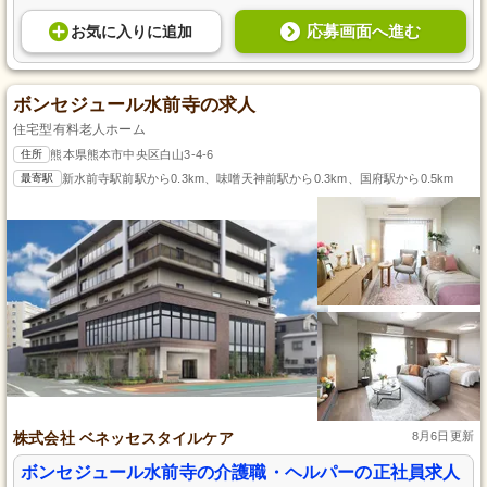
応募画面へ進む
お気に入り
に
追加
ボンセジュール水前寺の求人
住宅型有料老人ホーム
住所
熊本県熊本市中央区白山3-4-6
最寄駅
新水前寺駅前駅から0.3km、味噌天神前駅から0.3km、国府駅から0.5km
株式会社 ベネッセスタイルケア
8月6日更新
ボンセジュール水前寺の介護職・ヘルパーの正社員求人