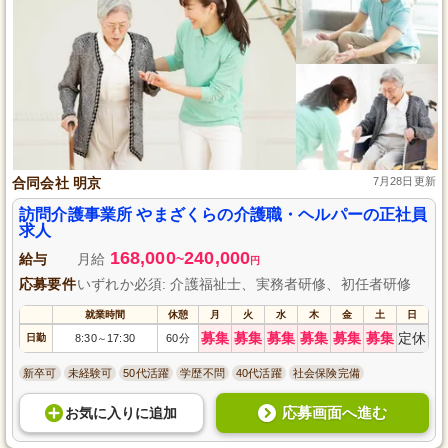
合同会社 明京
7月28日更新
訪問介護事業所 やまざくらの介護職・ヘルパーの正社員
求人
168,000
240,000
給与
月給
~
円
応募要件
いずれか必須: 介護福祉士、実務者研修、初任者研修
就業時間
休憩
月
火
水
木
金
土
日
募集
募集
募集
募集
募集
募集
定休
日勤
8:30
17:30
60分
～
新卒可
未経験可
50代活躍
学歴不問
40代活躍
社会保険完備
応募画面へ進む
お気に入り
に
追加