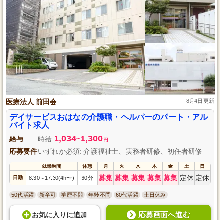
医療法人 前田会
8月4日更新
デイサービスおはなの介護職・ヘルパーのパート・アル
バイト求人
1,034
1,300
給与
時給
~
円
応募要件
いずれか必須: 介護福祉士、実務者研修、初任者研修
就業時間
休憩
月
火
水
木
金
土
日
募集
募集
募集
募集
募集
定休
定休
日勤
8:30
17:30(4h〜)
60分
～
50代活躍
新卒可
学歴不問
年齢不問
60代活躍
土日休み
応募画面へ進む
お気に入り
に
追加