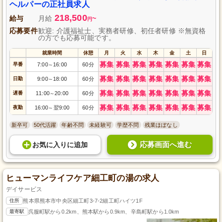
方、ぜひご応募ください。
ヘルパーの正社員求人
218,500
給与
月給
~
円
応募要件
歓迎: 介護福祉士、実務者研修、初任者研修 ※無資格
の方でも応募可能です。
就業時間
休憩
月
火
水
木
金
土
日
募集
募集
募集
募集
募集
募集
募集
早番
7:00
16:00
60分
～
募集
募集
募集
募集
募集
募集
募集
日勤
9:00
18:00
60分
～
募集
募集
募集
募集
募集
募集
募集
遅番
11:00
20:00
60分
～
募集
募集
募集
募集
募集
募集
募集
夜勤
16:00
翌9:00
60分
～
新卒可
50代活躍
年齢不問
未経験可
学歴不問
残業ほぼなし
応募画面へ進む
お気に入り
に
追加
ヒューマンライフケア細工町の湯の求人
デイサービス
住所
熊本県熊本市中央区細工町3-7-2細工町ハイツ1F
最寄駅
呉服町駅から0.2km、熊本駅から0.9km、辛島町駅から1.0km