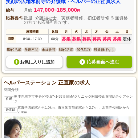
笑顔の広場水前寺の介護職・ヘルパーの正社員求人
147,000
185,000
給与
月給
~
円
応募要件
歓迎: 介護福祉士、実務者研修、初任者研修 ※無資格
の方でも応募可能です。
就業時間
休憩
月
火
水
木
金
土
日
募集
募集
募集
募集
募集
募集
定休
日勤
8:30
17:30
60分
～
50代活躍
学歴不問
未経験可
60代活躍
40代活躍
残業ほぼなし
応募画面へ進む
お気に入り
に
追加
ヘルパーステーション 正直家の求人
訪問介護
熊本県熊本市中央区帯山7-1-35谷崎MAクリニック附属帯山在宅総合ケアセン
住所
ター
東海学園前駅から1.0km、市立体育館前駅から2.7km、水前寺公園駅から
最寄駅
2.7km