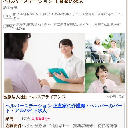
ヘルパーステーション 正直家の求人
訪問介護
熊本県熊本市中央区帯山7-1-35谷崎MAクリニック附属帯山在宅総合ケアセン
住所
ター
東海学園前駅から1.0km、市立体育館前駅から2.7km、水前寺公園駅から
最寄駅
2.7km
医療法人社団 ヘルスアライアンス
7月28日更新
ヘルパーステーション 正直家の介護職・ヘルパーのパー
ト・アルバイト求人
1,050
給与
時給
~
円
応募要件
いずれか必須: 介護福祉士、実務者研修、初任者研修