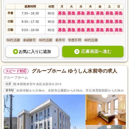
就業時間
休憩
月
火
水
木
金
土
日
募集
募集
募集
募集
募集
募集
募集
早番
7:30
16:30
60分
～
募集
募集
募集
募集
募集
募集
募集
日勤
8:30
17:30
60分
～
募集
募集
募集
募集
募集
募集
募集
日勤
9:00
18:00
60分
～
50代活躍
未経験可
60代活躍
新卒可
学歴不問
40代活躍
応募画面へ進む
お気に入り
に
追加
グループホーム ゆうしん水前寺の求人
スピード対応
グループホーム
住所
熊本県熊本市中央区水前寺5-20-5
最寄駅
水前寺駅から0.9km、水前寺公園駅から0.9km、市立体育館前駅から0.9km