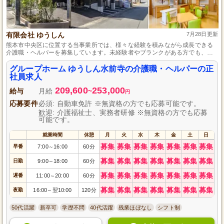
有限会社 ゆうしん
7月28日更新
熊本市中央区に位置する当事業所では、様々な経験を積みながら成長できる
介護職・ヘルパーを募集しています。未経験者やブランクがある方でも、充
実した研修とサポート体制で安心してスタートできます。ここでの仕事は、
安定した雇用のもと、利用者様の笑顔を日々支えるやりがいを感じられるこ
グループホーム ゆうしん水前寺の介護職・ヘルパーの正
と間違いなしです。ご応募を心よりお待ちしております。
社員求人
209,600
253,000
給与
月給
~
円
応募要件
必須: 自動車免許 ※無資格の方でも応募可能です。
歓迎: 介護福祉士、実務者研修 ※無資格の方でも応募
可能です。
就業時間
休憩
月
火
水
木
金
土
日
募集
募集
募集
募集
募集
募集
募集
早番
7:00
16:00
60分
～
募集
募集
募集
募集
募集
募集
募集
日勤
9:00
18:00
60分
～
募集
募集
募集
募集
募集
募集
募集
遅番
11:00
20:00
60分
～
募集
募集
募集
募集
募集
募集
募集
夜勤
16:00
翌10:00
120分
～
50代活躍
新卒可
学歴不問
40代活躍
残業ほぼなし
シフト制