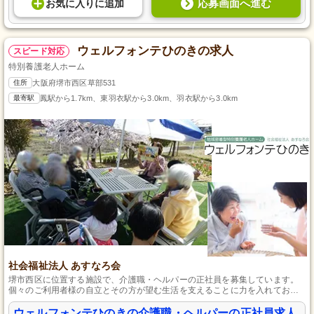
応募画面へ進む
お気に入り
に
追加
ウェルフォンテひのきの求人
スピード対応
特別養護老人ホーム
住所
大阪府堺市西区草部531
最寄駅
鳳駅から1.7km、東羽衣駅から3.0km、羽衣駅から3.0km
社会福祉法人 あすなろ会
堺市西区に位置する施設で、介護職・ヘルパーの正社員を募集しています。
個々のご利用者様の自立とその方が望む生活を支えることに力を入れてお
り、無資格・未経験の方も歓迎しております。お車での通勤が可能で、週二
回のお休みがありますので、働きやすい環境が整っています。
ウェルフォンテひのきの介護職・ヘルパーの正社員求人