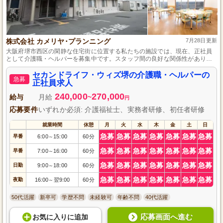
株式会社 カメリヤ･プランニング
7月28日更新
大阪府堺市西区の閑静な住宅街に位置する私たちの施設では、現在、正社員
として介護職・ヘルパーを募集中です。スタッフ間の良好な関係性があり、
安心して長く働ける職場です。昇給や賞与など、スタッフの頑張りを評価す
る体制も整っています。ご利用者さまに寄り添った温かいサービスを提供し
セカンドライフ・ウィズ堺の介護職・ヘルパーの
急募
たい方には最適な環境です。
正社員求人
240,000
270,000
給与
月給
~
円
応募要件
いずれか必須: 介護福祉士、実務者研修、初任者研修
就業時間
休憩
月
火
水
木
金
土
日
急募
急募
急募
急募
急募
急募
急募
早番
6:00
15:00
60分
～
急募
急募
急募
急募
急募
急募
急募
早番
7:00
16:00
60分
～
急募
急募
急募
急募
急募
急募
急募
日勤
9:00
18:00
60分
～
急募
急募
急募
急募
急募
急募
急募
夜勤
16:00
翌9:00
60分
～
50代活躍
新卒可
学歴不問
未経験可
年齢不問
40代活躍
応募画面へ進む
お気に入り
に
追加