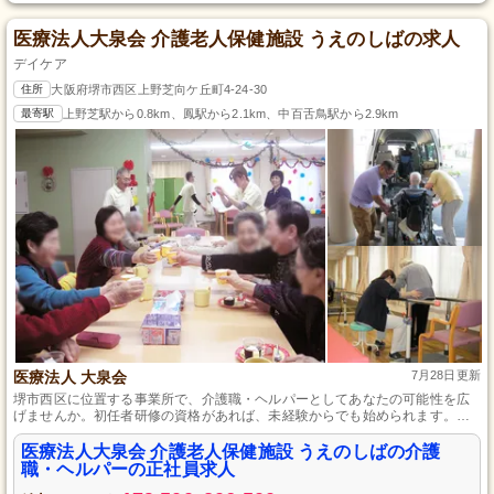
医療法人大泉会 介護老人保健施設 うえのしばの求人
デイケア
住所
大阪府堺市西区上野芝向ケ丘町4-24-30
最寄駅
上野芝駅から0.8km、鳳駅から2.1km、中百舌鳥駅から2.9km
医療法人 大泉会
7月28日更新
堺市西区に位置する事業所で、介護職・ヘルパーとしてあなたの可能性を広
げませんか。初任者研修の資格があれば、未経験からでも始められます。週
休二日制で年間休日も110日とお休みが充実しており、ワークライフバランス
を大切にできる環境です。
医療法人大泉会 介護老人保健施設 うえのしばの介護
職・ヘルパーの正社員求人