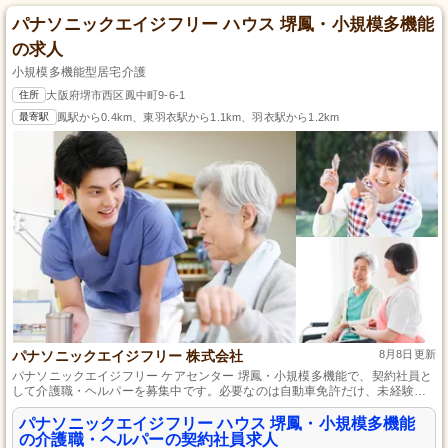
パナソニックエイジフリー ハウス 堺鳳・小規模多機能
の求人
小規模多機能型居宅介護
住所
大阪府堺市西区鳳中町9-6-1
最寄駅
鳳駅から0.4km、東羽衣駅から1.1km、羽衣駅から1.2km
パナソニックエイジフリー 株式会社
8月8日更新
パナソニックエイジフリー ケアセンター 堺鳳・小規模多機能で、契約社員と
して介護職・ヘルパーを募集中です。必要なのは自動車免許だけ、未経験者
も歓迎します。私たちと一緒に、地域の皆様の生活を支えるやりがいのある
お仕事を始めませんか？充実したサポート体制であなたの成長を応援しま
パナソニックエイジフリー ハウス 堺鳳・小規模多機能
す。パナソニックグループの一員として安心して働ける環境で、新しい一歩
の介護職・ヘルパーの契約社員求人