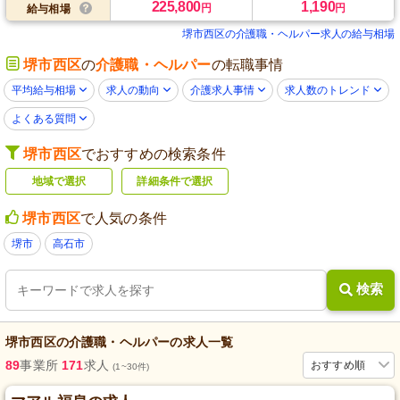
225,800
1,190
円
円
給与相場
堺市西区の介護職・ヘルパー求人の給与相場
堺市西区
の
介護職・ヘルパー
の転職事情
平均給与相場
求人の動向
介護求人事情
求人数のトレンド
よくある質問
堺市西区
でおすすめの検索条件
地域で選択
詳細条件で選択
堺市西区
で人気の条件
堺市
高石市
検索
堺市西区
の
介護職・ヘルパー
の求人一覧
89
事業所
171
求人
おすすめ順
(1~30件)