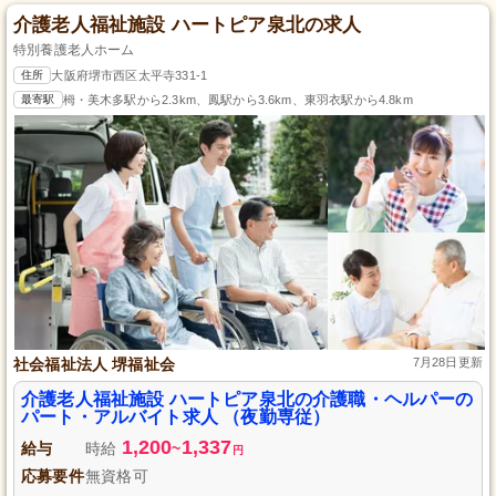
介護老人福祉施設 ハートピア泉北の求人
特別養護老人ホーム
住所
大阪府堺市西区太平寺331-1
最寄駅
栂・美木多駅から2.3km、鳳駅から3.6km、東羽衣駅から4.8km
社会福祉法人 堺福祉会
7月28日更新
介護老人福祉施設 ハートピア泉北の介護職・ヘルパーの
パート・アルバイト求人 （夜勤専従）
1,200
1,337
給与
時給
~
円
応募要件
無資格可