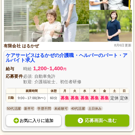
有限会社 はるかぜ
8月6日更新
ケアサービスはるかぜの介護職・ヘルパーのパート・ア
ルバイト求人
1,200
1,400
給与
時給
~
円
応募要件
必須: 自動車免許
歓迎: 介護福祉士、初任者研修
就業時間
休憩
月
火
水
木
金
土
日
募集
募集
募集
募集
募集
定休
定休
日勤
9:00
17:00(3h〜)
60分
～
50代活躍
新卒可
学歴不問
未経験可
40代活躍
土日休み
応募画面へ進む
お気に入り
に
追加