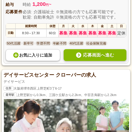
1,200
給与
時給
~
円
応募要件
必須: 介護福祉士 ※無資格の方でも応募可能です。
歓迎: 自動車免許 ※無資格の方でも応募可能です。
就業時間
休憩
月
火
水
木
金
土
日
募集
募集
募集
募集
募集
募集
定休
日勤
8:30
17:30
60分
～
50代活躍
新卒可
学歴不問
年齢不問
40代活躍
社会保険完備
応募画面へ進む
お気に入り
に
追加
デイサービスセンター クローバーの求人
デイサービス
住所
大阪府堺市西区上野芝町3丁6-17
最寄駅
上野芝駅から0.3km、三国ケ丘駅から2.2km、中百舌鳥駅から2.2km