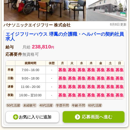
パナソニックエイジフリー 株式会社
8月8日更新
エイジフリーハウス 堺鳳の介護職・ヘルパーの契約社員
求人
238,810
給与
月給
円
応募要件
無資格可
就業時間
休憩
月
火
水
木
金
土
日
募集
募集
募集
募集
募集
募集
募集
早番
7:00
16:00
-
～
募集
募集
募集
募集
募集
募集
募集
日勤
9:00
18:00
-
～
募集
募集
募集
募集
募集
募集
募集
遅番
11:00
20:00
-
～
募集
募集
募集
募集
募集
募集
募集
夜勤
16:00
翌10:00
-
～
50代活躍
未経験可
40代活躍
学歴不問
年齢不問
60代活躍
応募画面へ進む
お気に入り
に
追加