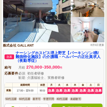
株式会社 GALLANT
8月5日更新
ナーシングホスピス堺上野芝【パーキンソン/癌/
難病特化施設】の介護職・ヘルパーの正社員求人
急募
（夜勤専従）
270,000
350,000
給与
月給
~
円
応募要件
必須: 初任者研修
歓迎: 介護福祉士、実務者研修
就業時間
休憩
月
火
水
木
金
土
日
急募
急募
急募
急募
急募
急募
急募
夜勤
17:00
翌9:00
90分
～
50代活躍
60代活躍
新卒可
学歴不問
40代活躍
未経験可