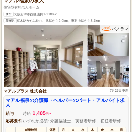
マアル福泉の求人
住宅型有料老人ホーム
住所
大阪府堺市西区山田1-1188-2
最寄駅
富木駅から1.6km、鳳駅から2.0km、東羽衣駅から3.1km
パノラマ
マアルプラス 株式会社
7月28日更新
マアル福泉の介護職・ヘルパーのパート・アルバイト求
人
1,405
給与
時給
~
円
応募要件
いずれか必須: 介護福祉士、実務者研修、初任者研修
就業時間
休憩
月
火
水
木
金
土
日