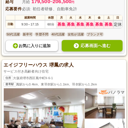
179,500
206,500
給与
月給
~
円
応募要件
必須: 初任者研修、自動車免許
就業時間
休憩
月
火
水
木
金
土
日
募集
募集
募集
募集
募集
募集
定休
日勤
9:30
17:15
60分
～
50代活躍
新卒可
学歴不問
40代活躍
女性が活躍
ブランク可
応募画面へ進む
お気に入り
に
追加
エイジフリーハウス 堺鳳の求人
サービス付き高齢者向け住宅
住所
大阪府堺市西区鳳中町9-6-1
最寄駅
鳳駅から0.4km、東羽衣駅から1.1km、羽衣駅から1.2km
パノラマ