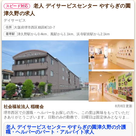
老人 デイサービスセンター やすらぎの園
スピード対応
津久野の求人
デイサービス
住所
大阪府堺市西区鶴田町10-7
最寄駅
津久野駅から0.4km、鳳駅から1.1km、浜寺駅前駅から2.1km
社会福祉法人 稲穂会
8月8日更新
堺市西区で介護職・ヘルパーをお探しの方へ、この度は興味をもっていただ
きありがとうございます。日勤のみの勤務で、日曜日は固定休みとなりま
す。さらに、年3回の寸志の支給があり、無資格・未経験からでも始められる
環境が整っております。ご家庭との時間も大切にしながら、やりがいのある
老人 デイサービスセンター やすらぎの園津久野の介護
仕事を始めてみませんか。
職・ヘルパーのパート・アルバイト求人