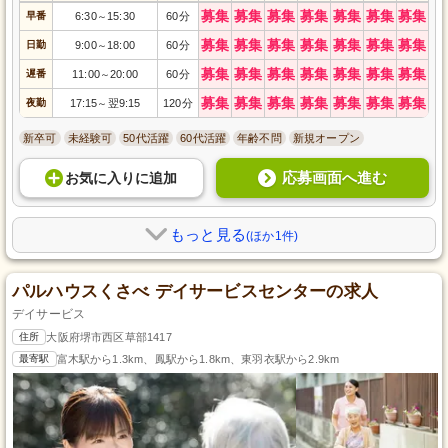
募集
募集
募集
募集
募集
募集
募集
早番
6:30
15:30
60分
～
募集
募集
募集
募集
募集
募集
募集
日勤
9:00
18:00
60分
～
募集
募集
募集
募集
募集
募集
募集
遅番
11:00
20:00
60分
～
募集
募集
募集
募集
募集
募集
募集
夜勤
17:15
翌9:15
120分
～
新卒可
未経験可
50代活躍
60代活躍
年齢不問
新規オープン
応募画面へ進む
お気に入り
に
追加
もっと見る
(ほか1件)
パルハウスくさべ デイサービスセンターの求人
デイサービス
住所
大阪府堺市西区草部1417
最寄駅
富木駅から1.3km、鳳駅から1.8km、東羽衣駅から2.9km