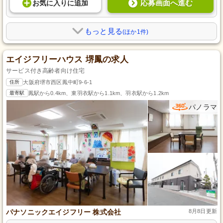
応募画面へ進む
お気に入り
に
追加
もっと見る
(ほか1件)
エイジフリーハウス 堺鳳の求人
サービス付き高齢者向け住宅
住所
大阪府堺市西区鳳中町9-6-1
最寄駅
鳳駅から0.4km、東羽衣駅から1.1km、羽衣駅から1.2km
パノラマ
パナソニックエイジフリー 株式会社
8月8日更新