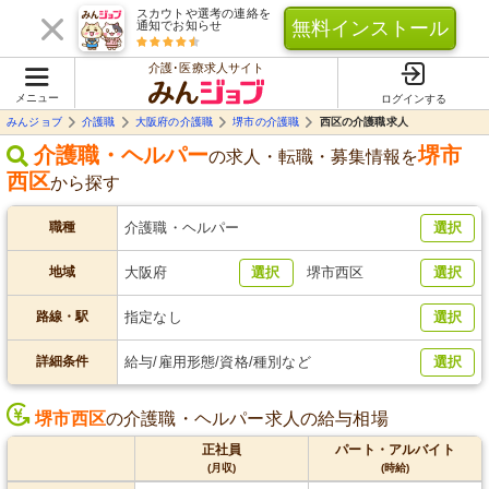
スカウトや選考の連絡を
無料インストール
通知でお知らせ
介護･医療求人サイト
メニュー
ログインする
みんジョブ
介護職
大阪府の介護職
堺市の介護職
西区の介護職求人
介護職・ヘルパー
堺市
の求人・転職・募集情報を
西区
から探す
職種
介護職・ヘルパー
選択
地域
大阪府
選択
堺市西区
選択
路線・駅
指定なし
選択
詳細条件
給与/雇用形態/資格/種別など
選択
堺市西区
の介護職・ヘルパー求人の給与相場
正社員
パート・アルバイト
(月収)
(時給)