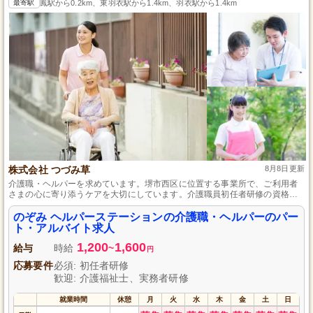
最寄駅
鳳駅から0.2km、東羽衣駅から1.4km、羽衣駅から1.4km
株式会社 つづみ草
8月8日更新
介護職・ヘルパーを求めています。堺市西区に位置する事業所で、ご利用者
さまの心に寄り添うケアを大切にしています。介護職員初任者研修の資格を
お持ちであれば、実務経験は不問。コミュニケーションを重視したサービス
提供に興味がある方は、ぜひご応募ください。安心の同行訪問からスタート
のぞみ ヘルパーステーションの介護職・ヘルパーのパー
しますので、初心者の方も歓迎です。
ト・アルバイト求人
1,200
1,600
給与
時給
~
円
応募要件
必須: 初任者研修
歓迎: 介護福祉士、実務者研修
就業時間
休憩
月
火
水
木
金
土
日