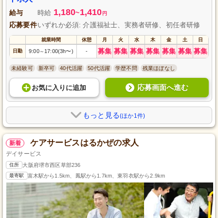
1,180
1,410
給与
時給
~
円
応募要件
いずれか必須: 介護福祉士、実務者研修、初任者研修
就業時間
休憩
月
火
水
木
金
土
日
募集
募集
募集
募集
募集
募集
募集
日勤
9:00
17:00(3h〜)
-
～
未経験可
新卒可
40代活躍
50代活躍
学歴不問
残業ほぼなし
応募画面へ進む
お気に入り
に
追加
もっと見る
(ほか1件)
ケアサービスはるかぜの求人
新着
デイサービス
住所
大阪府堺市西区草部236
最寄駅
富木駅から1.5km、鳳駅から1.7km、東羽衣駅から2.9km