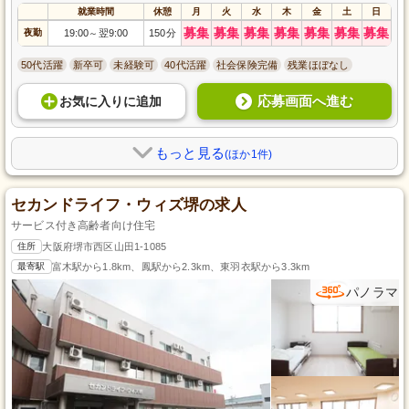
就業時間
休憩
月
火
水
木
金
土
日
募集
募集
募集
募集
募集
募集
募集
夜勤
19:00
翌9:00
150分
～
50代活躍
新卒可
未経験可
40代活躍
社会保険完備
残業ほぼなし
応募画面へ進む
お気に入り
に
追加
もっと見る
(ほか1件)
セカンドライフ・ウィズ堺の求人
サービス付き高齢者向け住宅
住所
大阪府堺市西区山田1-1085
最寄駅
富木駅から1.8km、鳳駅から2.3km、東羽衣駅から3.3km
パノラマ