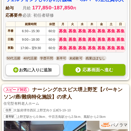
177,850
187,850
給与
月給
~
円
応募要件
必須: 初任者研修
就業時間
休憩
月
火
水
木
金
土
日
募集
募集
募集
募集
募集
募集
募集
早番
6:30
15:30
60分
～
募集
募集
募集
募集
募集
募集
募集
日勤
9:00
18:00
60分
～
募集
募集
募集
募集
募集
募集
募集
夜勤
17:00
翌9:30
60分
～
50代活躍
40代活躍
学歴不問
新卒可
未経験可
残業ほぼなし
応募画面へ進む
お気に入り
に
追加
ナーシングホスピス堺上野芝【パーキン
スピード対応
ソン/癌/難病特化施設】の求人
住宅型有料老人ホーム
住所
大阪府堺市西区上野芝向ケ丘町5-19-10
最寄駅
上野芝駅から0.9km、中百舌鳥駅から2.5km、鳳駅から2.5km
パノラマ