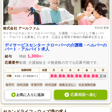
株式会社 アールファム
8月6日更新
デイサービスセンター クローバーでは、介護職・ヘルパーとして働くパー
ト・アルバイトを募集しています。心温まる環境で地域の高齢者を支えませ
んか。資格や経験は不問ですので、未経験の方も安心してご応募いただけま
す。あなたの笑顔とやさしさで、高齢者の生活を明るくしましょう。温かい
デイサービスセンター クローバーの介護職・ヘルパーの
コミュニティで共に成長し、助け合う仲間が待っています。皆様のご応募を
パート・アルバイト求人
心よりお待ちしています。
1,300
給与
時給
~
円
応募要件
歓迎: 介護福祉士 ※無資格の方でも応募可能です。
就業時間
休憩
月
火
水
木
金
土
日
募集
募集
募集
募集
募集
募集
定休
日勤
8:00
17:00(4h〜)
-
～
新卒可
50代活躍
学歴不問
40代活躍
残業ほぼなし
社会保険完備
応募画面へ進む
お気に入り
に
追加
セカンドライフ・ウィズ堺の求人