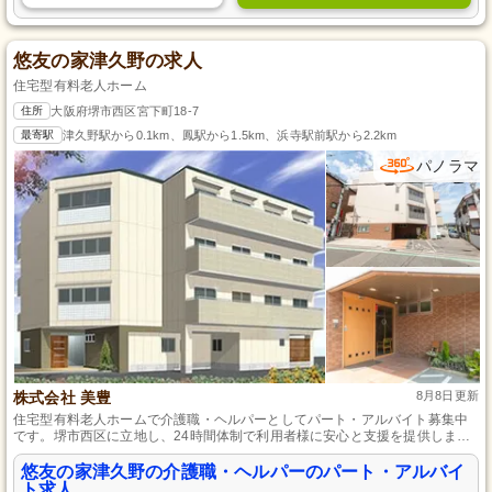
悠友の家津久野の求人
住宅型有料老人ホーム
住所
大阪府堺市西区宮下町18-7
最寄駅
津久野駅から0.1km、鳳駅から1.5km、浜寺駅前駅から2.2km
パノラマ
株式会社 美豊
8月8日更新
住宅型有料老人ホームで介護職・ヘルパーとしてパート・アルバイト募集中
です。堺市西区に立地し、24時間体制で利用者様に安心と支援を提供しま
す。初心者でも安心、介護職員初任者研修資格があれば、入社後2ヵ月間はマ
ンツーマンで丁寧に指導します。医療連携も充実しており、認知症ケアにも
悠友の家津久野の介護職・ヘルパーのパート・アルバイ
対応しています。
ト求人