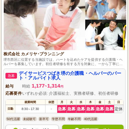
株式会社 カメリヤ･プランニング
堺市西区に位置する当施設では、ハートを込めたケアを提供する介護職・ヘ
ルパーを募集しています。初任者研修を有する方を対象に、一から丁寧に指
導しますので、安心してスキルアップできる環境です。週1日からの勤務が可
能で、ライフスタイルに合わせて長期的に働ける点も魅力の一つ。地域に根
デイサービスつばき堺の介護職・ヘルパーのパー
急募
ざしたあたたかな職場で、あなたの能力を生かしてみませんか。
ト・アルバイト求人
1,177
1,314
給与
時給
~
円
応募要件
いずれか必須: 介護福祉士、実務者研修、初任者研修
就業時間
休憩
月
火
水
木
金
土
日
急募
急募
急募
急募
急募
急募
定休
日勤
8:30
17:30
-
～
50代活躍
未経験可
新卒可
学歴不問
年齢不問
40代活躍