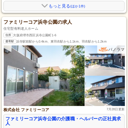
もっと見る
(ほか1件)
ファミリーコア浜寺公園の求人
住宅型有料老人ホーム
住所
大阪府堺市西区浜寺公園町1-6
最寄駅
浜寺駅前駅から0.4km、東羽衣駅から1.1km、羽衣駅から1.2km
パノラマ
株式会社 ファミリーコア
7月28日更新
ファミリーコア浜寺公園の介護職・ヘルパーの正社員求
人