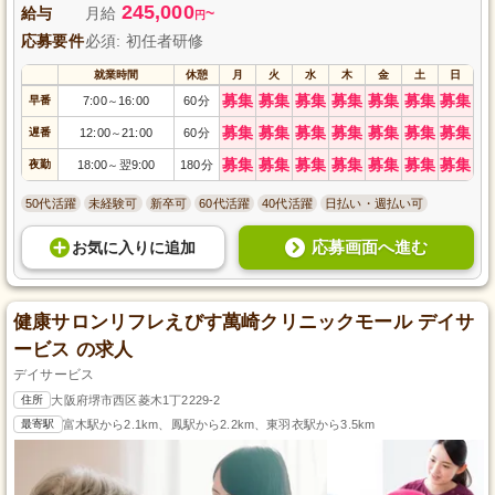
245,000
給与
月給
~
円
応募要件
必須: 初任者研修
就業時間
休憩
月
火
水
木
金
土
日
募集
募集
募集
募集
募集
募集
募集
早番
7:00
16:00
60分
～
募集
募集
募集
募集
募集
募集
募集
遅番
12:00
21:00
60分
～
募集
募集
募集
募集
募集
募集
募集
夜勤
18:00
翌9:00
180分
～
50代活躍
未経験可
新卒可
60代活躍
40代活躍
日払い・週払い可
応募画面へ進む
お気に入り
に
追加
健康サロンリフレえびす萬崎クリニックモール デイサ
ービス の求人
デイサービス
住所
大阪府堺市西区菱木1丁2229-2
最寄駅
富木駅から2.1km、鳳駅から2.2km、東羽衣駅から3.5km