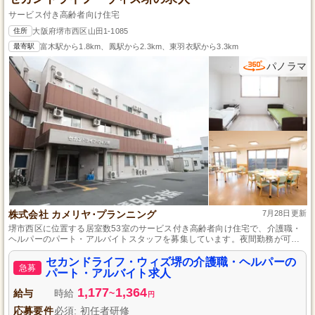
サービス付き高齢者向け住宅
住所
大阪府堺市西区山田1-1085
最寄駅
富木駅から1.8km、鳳駅から2.3km、東羽衣駅から3.3km
パノラマ
株式会社 カメリヤ･プランニング
7月28日更新
堺市西区に位置する居室数53室のサービス付き高齢者向け住宅で、介護職・
ヘルパーのパート・アルバイトスタッフを募集しています。夜間勤務が可能
で、月3回からの相談に応じられるため、様々なライフスタイルに対応できま
す。安心の社会保険完備や交通費支給など、充実した待遇をご用意しており
セカンドライフ・ウィズ堺の介護職・ヘルパーの
急募
ます。公共交通機関利用も便利で、アクセスしやすい職場環境です。
パート・アルバイト求人
1,177
1,364
給与
時給
~
円
応募要件
必須: 初任者研修