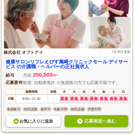
株式会社 オプトアイ
7月28日更新
健康サロンリフレえびす萬崎クリニックモール デイサー
ビス の介護職・ヘルパーの正社員求人
200,000
給与
月給
~
円
応募要件
歓迎: 自動車免許 ※無資格の方でも応募可能です。
就業時間
休憩
月
火
水
木
金
土
日
募集
募集
募集
募集
募集
募集
募集
日勤
8:00
17:30
-
～
未経験可
50代活躍
新卒可
年齢不問
40代活躍
学歴不問
応募画面へ進む
お気に入り
に
追加