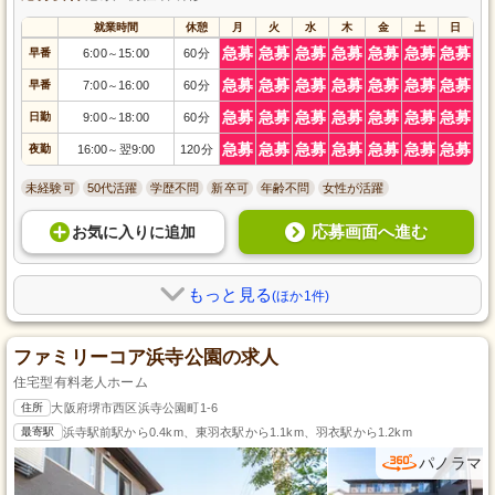
就業時間
休憩
月
火
水
木
金
土
日
急募
急募
急募
急募
急募
急募
急募
早番
6:00
15:00
60分
～
急募
急募
急募
急募
急募
急募
急募
早番
7:00
16:00
60分
～
急募
急募
急募
急募
急募
急募
急募
日勤
9:00
18:00
60分
～
急募
急募
急募
急募
急募
急募
急募
夜勤
16:00
翌9:00
120分
～
未経験可
50代活躍
学歴不問
新卒可
年齢不問
女性が活躍
応募画面へ進む
お気に入り
に
追加
もっと見る
(ほか1件)
ファミリーコア浜寺公園の求人
住宅型有料老人ホーム
住所
大阪府堺市西区浜寺公園町1-6
最寄駅
浜寺駅前駅から0.4km、東羽衣駅から1.1km、羽衣駅から1.2km
パノラマ