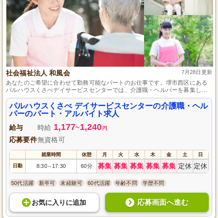
社会福祉法人 和風会
7月28日更新
あなたのご希望に合わせて勤務可能なパートのお仕事です。堺市西区にある
パルハウスくさべデイサービスセンターでは、介護職・ヘルパーを募集して
います。未経験者大歓迎で、介護福祉士の資格を持つ方を対象としていま
す。先輩スタッフの丁寧なフォローもあり安心して働けます。マイカー通勤
パルハウスくさべ デイサービスセンターの介護職・ヘル
可、法定通りの社会保険加入も完備。やりがいを持って地域社会に貢献しま
パーのパート・アルバイト求人
せんか？ご応募お待ちしています。
1,177
1,240
給与
時給
~
円
応募要件
無資格可
就業時間
休憩
月
火
水
木
金
土
日
募集
募集
募集
募集
募集
定休
定休
日勤
8:30
17:30
60分
～
50代活躍
新卒可
未経験可
60代活躍
年齢不問
学歴不問
応募画面へ進む
お気に入り
に
追加