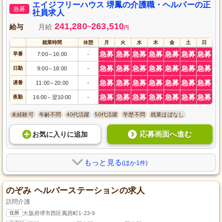
エイジフリーハウス 堺鳳の介護職・ヘルパーの正
急募
社員求人
241,280
263,510
給与
月給
~
円
就業時間
休憩
月
火
水
木
金
土
日
急募
急募
急募
急募
急募
急募
急募
早番
7:00
16:00
-
～
急募
急募
急募
急募
急募
急募
急募
日勤
9:00
18:00
-
～
急募
急募
急募
急募
急募
急募
急募
遅番
11:00
20:00
-
～
急募
急募
急募
急募
急募
急募
急募
夜勤
16:00
翌10:00
-
～
未経験可
年齢不問
40代活躍
50代活躍
学歴不問
残業ほぼなし
応募画面へ進む
お気に入り
に
追加
もっと見る
(ほか1件)
のぞみ ヘルパーステーションの求人
訪問介護
住所
大阪府堺市西区鳳西町1-23-9