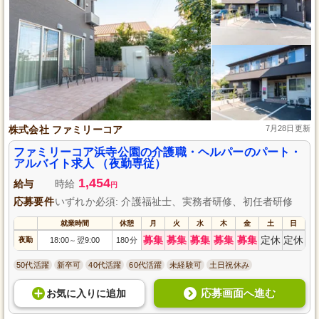
株式会社 ファミリーコア
7月28日更新
ファミリーコア浜寺公園の介護職・ヘルパーのパート・
アルバイト求人 （夜勤専従）
1,454
給与
時給
円
応募要件
いずれか必須: 介護福祉士、実務者研修、初任者研修
就業時間
休憩
月
火
水
木
金
土
日
募集
募集
募集
募集
募集
定休
定休
夜勤
18:00
翌9:00
180分
～
50代活躍
新卒可
40代活躍
60代活躍
未経験可
土日祝休み
応募画面へ進む
お気に入り
に
追加